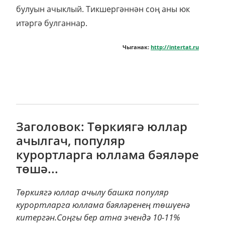
булуын ачыклый. Тикшергәннән соң аны юк
итәргә булганнар.
Чыганак:
http://intertat.ru
Заголовок: Төркиягә юллар
ачылгач, популяр
курортларга юллама бәяләре
төшә...
Төркиягә юллар ачылу башка популяр
курортларга юллама бәяләренең төшүенә
китергән.Соңгы бер атна эчендә 10-11%