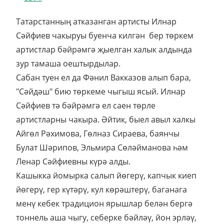
Татарстанның атказанган артисты Илнар
Сәйфиев чакыруы буенча килгән бер төркем
артистлар бәйрәмгә җыелган халык алдында
зур тамаша оештырдылар.
Сабан туен ел да Фәнил Вакказов алып бара,
"Сәйдәш" бию төркеме чыгыш ясый. Илнар
Сәйфиев тә бәйрәмгә ел саен төрле
артистларны чакыра. Әйтик, быел авыл халкы
Айгөл Рәхимова, Гөлназ Сираева, баянчы
Булат Шәрипов, Эльмира Сөләйманова һәм
Ленар Сәйфиевны күрә алды.
Кашыкка йомырка салып йөгерү, капчык киеп
йөгерү, гер күтәрү, кул көрәштерү, баганага
менү кебек традицион ярышлар белән бергә
тоннель аша чыгу, себерке бәйләү, йон эрләү,