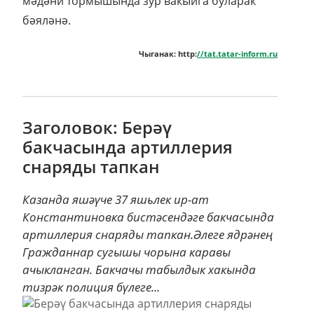
мәдәни тормышында зур вакыйга буларак
бәяләнә.
Чыганак: http:
//tat.tatar-inform.ru
Заголовок: Берәү
бакчасында артиллерия
снаряды тапкан
Казанда яшәүче 37 яшьлек ир-ат
Константиновка бистәсендәге бакчасында
артиллерия снаряды тапкан.Әлеге ядрәнең
Гражданнар сугышы чорына каравы
ачыкланган. Бакчачы табылдык хакында
тизрәк полиция бүлеге...