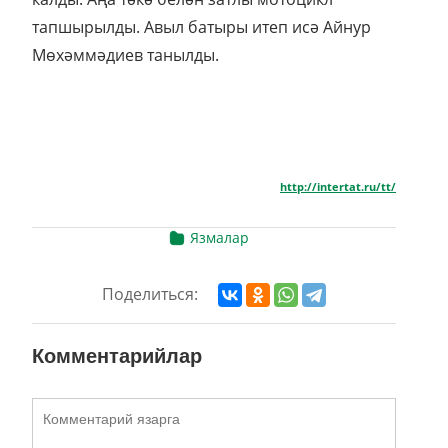
тапшырылды. Авыл батыры итеп исә Айнур
Мөхәммәдиев танылды.
http://intertat.ru/tt/
Язмалар
Поделиться:
Комментарийлар