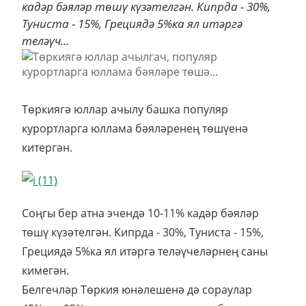
кадәр бәяләр төшү күзәтелгән. Кипрда - 30%,
Туниста - 15%, Грециядә 5%ка ял итәргә
теләүч...
Төркиягә юллар ачылу башка популяр
курортларга юллама бәяләренең төшүенә
китергән.
Соңгы бер атна эчендә 10-11% кадәр бәяләр
төшү күзәтелгән. Кипрда - 30%, Туниста - 15%,
Грециядә 5%ка ял итәргә теләүчеләрнең саны
кимегән.
Белгечләр Төркия юнәлешенә дә сораулар