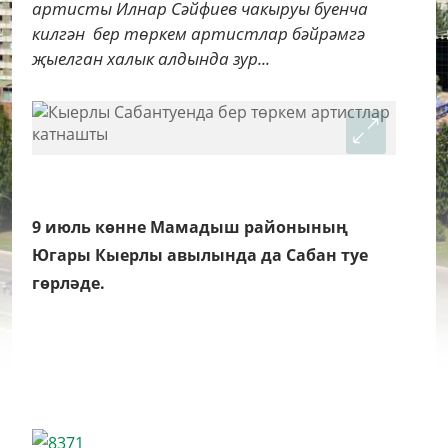
артисты Илнар Сәйфиев чакыруы буенча
килгән бер төркем артистлар бәйрәмгә
җыелган халык алдында зур...
9 июль көнне Мамадыш районының
Югары Кыерлы авылында да Сабан туе
гөрләде.