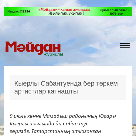
Кыерлы Сабантуенда бер төркем
артистлар катнашты
9 июль көнне Мамадыш районының Югары
Кыерлы авылында да Сабан туе
гөрләде. Татарстанның атказанган