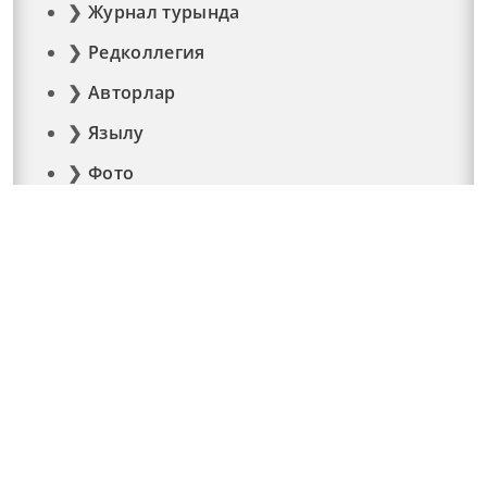
Журнал турында
Редколлегия
Авторлар
Язылу
Фото
Видео
Реклама
Элемтә
Документлар
© 2015 - 2026. Мәйдан челтәр басмасы © ТАТМЕДИА..