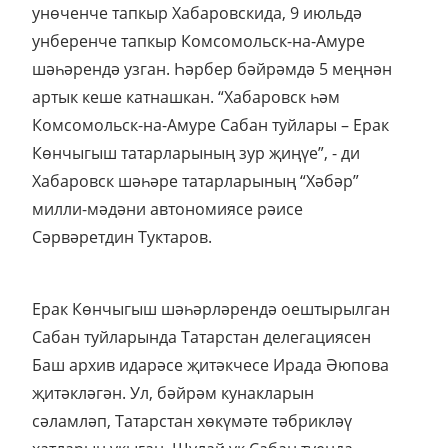
унөченче тапкыр Хабаровскида, 9 июльдә
унберенче тапкыр Комсомольск-на-Амуре
шәһәрендә узган. Һәрбер бәйрәмдә 5 меңнән
артык кеше катнашкан. “Хабаровск һәм
Комсомольск-на-Амуре Сабан туйлары – Ерак
Көнчыгыш татарларының зур җиңүе”, - ди
Хабаровск шәһәре татарларының “Хәбәр”
милли-мәдәни автономиясе рәисе
Сәрвәретдин Туктаров.
Ерак Көнчыгыш шәһәрләрендә оештырылган
Сабан туйларында Татарстан делегациясен
Баш архив идарәсе җитәкчесе Ирада Әюпова
җитәкләгән. Ул, бәйрәм кунакларын
сәламләп, Татарстан хөкүмәте тәбрикләү