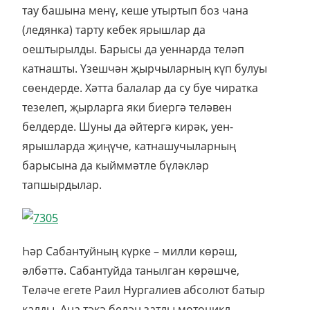
тау башына менү, кеше утыртып боз чана
(ледянка) тарту кебек ярышлар да
оештырылды. Барысы да уеннарда теләп
катнашты. Үзешчән җырчыларның күп булуы
сөендерде. Хәтта балалар да су буе чиратка
тезелеп, җырларга яки биергә теләвен
белдерде. Шуны да әйтергә кирәк, уен-
ярышларда җиңүче, катнашучыларның
барысына да кыйммәтле бүләкләр
тапшырдылар.
Һәр Сабантуйның күрке – милли көрәш,
әлбәттә. Сабантуйда танылган көрәшче,
Теләче егете Раил Нургалиев абсолют батыр
калды. Аңа тәкә белән затлы мотоцикл