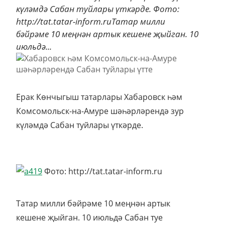
күләмдә Сабан туйлары үткәрде. Фото:
http://tat.tatar-inform.ruТатар милли
бәйрәме 10 меңнән артык кешене җыйган. 10
июльдә...
Ерак Көнчыгыш татарлары Хабаровск һәм
Комсомольск-на-Амуре шәһәрләрендә зур
күләмдә Сабан туйлары үткәрде.
Фото: http://tat.tatar-inform.ru
Татар милли бәйрәме 10 меңнән артык
кешене җыйган. 10 июльдә Сабан туе