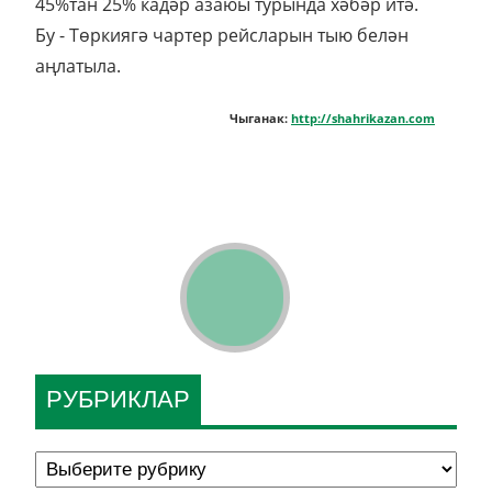
45%тан 25% кадәр азаюы турында хәбәр итә.
Бу - Төркиягә чартер рейсларын тыю белән
аңлатыла.
Чыганак:
http://shahrikazan.com
РУБРИКЛАР