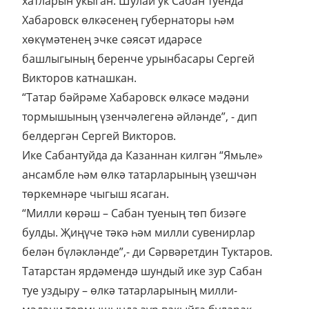
хатларын укыган. Шулай ук Сабан туенда
Хабаровск өлкәсенең губернаторы һәм
хөкүмәтенең эчке сәясәт идарәсе
башлыгының беренче урынбасары Сергей
Викторов катнашкан.
“Татар бәйрәме Хабаровск өлкәсе мәдәни
тормышының үзенчәлегенә әйләнде”, - дип
белдергән Сергей Викторов.
Ике Сабантуйда да Казаннан килгән “Ямьле»
ансамбле һәм өлкә татарларының үзешчән
төркемнәре чыгыш ясаган.
“Милли көрәш – Сабан туеның төп бизәге
булды. Җиңүче тәкә һәм милли сувенирлар
белән бүләкләнде”,- ди Сәрвәретдин Туктаров.
Татарстан ярдәмендә шундый ике зур Сабан
туе уздыру – өлкә татарларының милли-