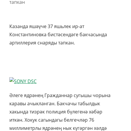
Казанда яшәүче 37 яшьлек ир-ат
Константиновка бистәсендәге бакчасында
артиллерия снаряды тапкан.
Әлеге ядрәнең Гражданнар сугышы чорына
каравы ачыкланган. Бакчачы табылдык
хакында тизрәк полиция бүлегенә хәбәр
иткән. Хокук сагындагы белгечләр 76
миллиметрлы ядрәнең нык күгәргән хәлдә