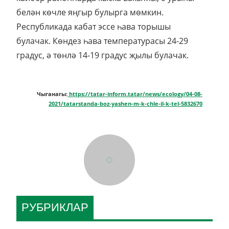
белән көчле яңгыр булырга мөмкин.
Республикада кабат эссе һава торышы
булачак. Көндез һава температурасы 24-29
градус, ә төнлә 14-19 градус җылы булачак.
Чыганагы:
https://tatar-inform.tatar/news/ecology/04-08-
2021/tatarstanda-boz-yashen-m-k-chle-il-k-tel-5832670
РУБРИКЛАР