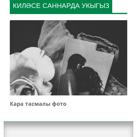
КИЛӘСЕ САННАРДА УКЫГЫЗ
Кара тасмалы фото