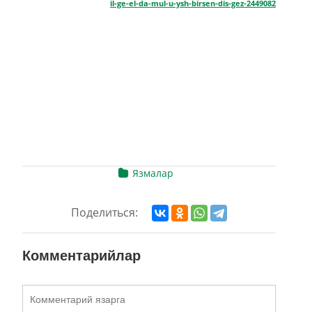
il-ge-el-da-mul-u-ysh-birsen-dis-gez-2449082
Язмалар
Поделиться:
Комментарийлар