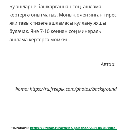
Бу эшләрне башкарганнан соң, ашлама
кертергә онытмагыз. Моның өчен янган тирес
яки тавык тизәге ашламасы куллану яхшы
булачак. Янә 7-10 көннән соң минераль
ашлама кертергә мөмкин.
Автор:
Фото: https://ru.freepik.com/photos/background
Чыганагы:
https://kiziltan.ru/articles/poleznoe/2021-08-03/kura-