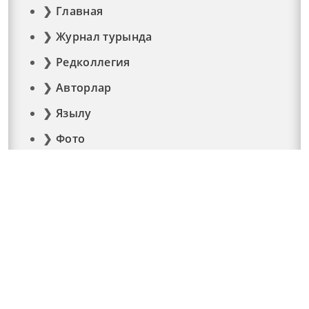
Главная
Журнал турында
Редколлегия
Авторлар
Язылу
Фото
Видео
Реклама
Элемтә
Документлар