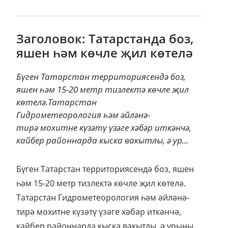
Заголовок: Татарстанда боз,
яшен һәм көчле җил көтелә
Бүген Татарстан территориясендә боз,
яшен һәм 15-20 метр тизлектә көчле җил
көтелә.Татарстан
Гидрометеорология һәм әйләнә-
тирә мохитне күзәтү үзәге хәбәр иткәнчә,
кайбер районнарда кыска вакытлы, ә ур...
Бүген Татарстан территориясендә боз, яшен
һәм 15-20 метр тизлектә көчле җил көтелә.
Татарстан Гидрометеорология һәм әйләнә-
тирә мохитне күзәтү үзәге хәбәр иткәнчә,
кайбер районнарда кыска вакытлы, ә урыны