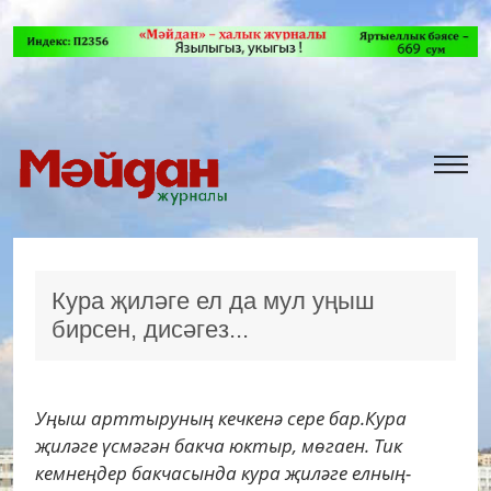
Кура җиләге ел да мул уңыш
бирсен, дисәгез...
Уңыш арттыруның кечкенә сере бар.Кура
җиләге үсмәгән бакча юктыр, мөгаен. Тик
кемнеңдер бакчасында кура җиләге елның-