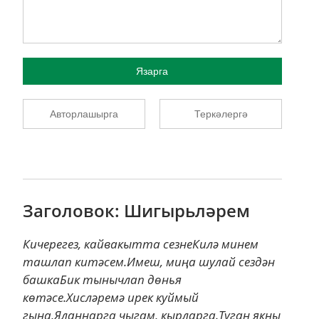
Язарга
Авторлашырга
Теркәлергә
Заголовок: Шигырьләрем
Кичерегез, кайвакытта сезнеКилә минем
ташлап китәсем.Имеш, миңа шулай сездән
башкаБик тынычлап дөнья
көтәсе.Хисләремә ирек куймый
гына,Яланнарга чыгам, кырларга.Туган якны