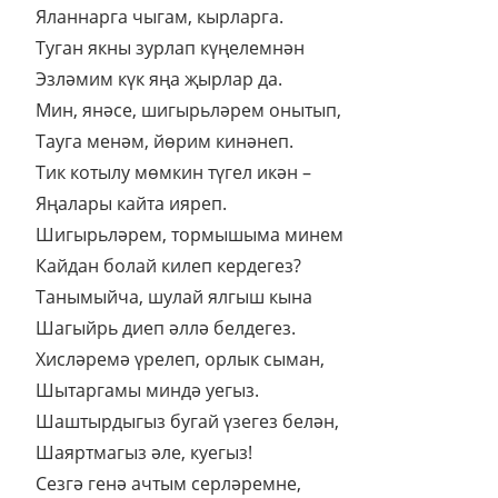
Яланнарга чыгам, кырларга.
Туган якны зурлап күңелемнән
Эзләмим күк яңа җырлар да.
Мин, янәсе, шигырьләрем онытып,
Тауга менәм, йөрим кинәнеп.
Тик котылу мөмкин түгел икән –
Яңалары кайта ияреп.
Шигырьләрем, тормышыма минем
Кайдан болай килеп кердегез?
Танымыйча, шулай ялгыш кына
Шагыйрь диеп әллә белдегез.
Хисләремә үрелеп, орлык сыман,
Шытаргамы миндә уегыз.
Шаштырдыгыз бугай үзегез белән,
Шаяртмагыз әле, куегыз!
Сезгә генә ачтым серләремне,