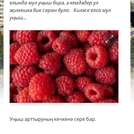
елында мул уңыш бирә, ә кемдәдер ул
җимешкә бик саран була. Киләсе елга мул
уңыш...
Уңыш арттыруның кечкенә сере бар.