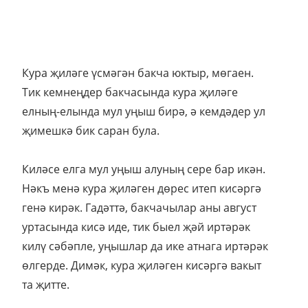
Кура җиләге үсмәгән бакча юктыр, мөгаен.
Тик кемнеңдер бакчасында кура җиләге
елның-елында мул уңыш бирә, ә кемдәдер ул
җимешкә бик саран була.
Киләсе елга мул уңыш алуның сере бар икән.
Нәкъ менә кура җиләген дөрес итеп кисәргә
генә кирәк. Гадәттә, бакчачылар аны август
уртасында кисә иде, тик быел җәй иртәрәк
килү сәбәпле, уңышлар да ике атнага иртәрәк
өлгерде. Димәк, кура җиләген кисәргә вакыт
та җитте.