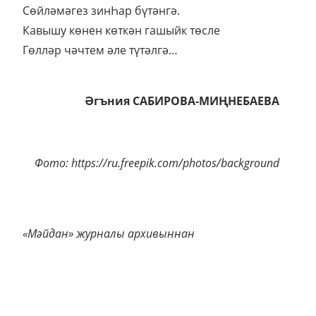
Сөйләмәгез зинҺар бүтәнгә.
Кавышу көнен көткән гашыйк төсле
Гөлләр чәчтем әле түтәлгә…
Әгъния САБИРОВА-МИҢНЕБАЕВА
Фото: https://ru.freepik.com/photos/background
«Мәйдан» журналы архивыннан