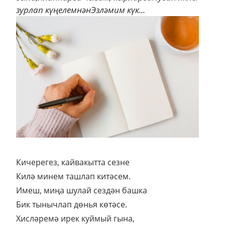
зурлап күңелемнәнЭзләмим күк...
Кичерегез, кайвакытта сезне
Килә минем ташлап китәсем.
Имеш, миңа шулай сездән башка
Бик тынычлап дөнья көтәсе.
Хисләремә ирек куймый гына,