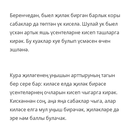
Беренчедән, быел җиләк биргән барлык коры
сабаклар да төптән үк киселә. Шулай ук быел
үскән артык яшь үсентеләрне кисеп ташларга
кирәк. Бу куаклар куе булып үсмәсен өчен
эшләнә.
Кура җиләгенең уңышын арттыруның тагын
бер сере бар: киләсе елда җиләк бирәсе
үсентеләрнең очларын кисеп чыгарга кирәк.
Кискәннән соң, аңа яңа сабаклар чыга, алар
киләсе елга мул уңыш бирәчәк, җиләкләре дә
эре һәм баллы булачак.