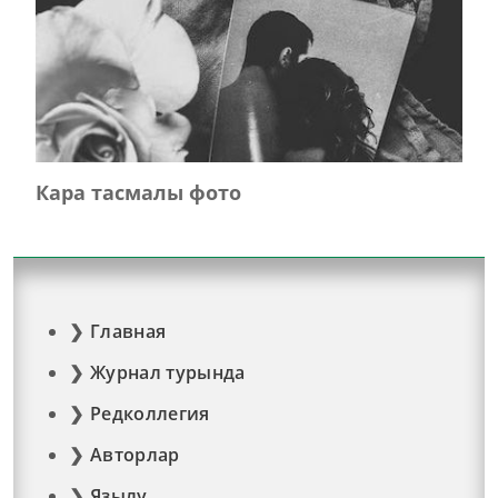
Кара тасмалы фото
Главная
Журнал турында
Редколлегия
Авторлар
Язылу