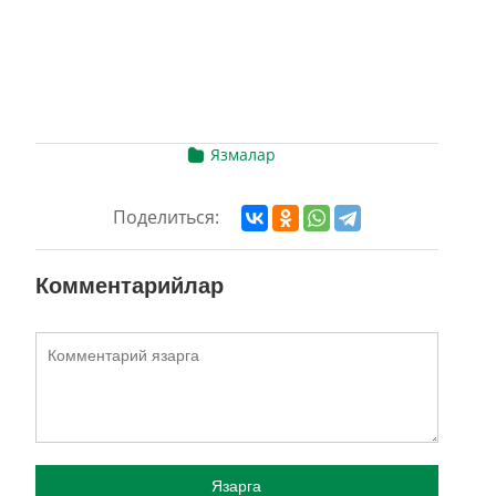
Язмалар
Поделиться:
Комментарийлар
Язарга