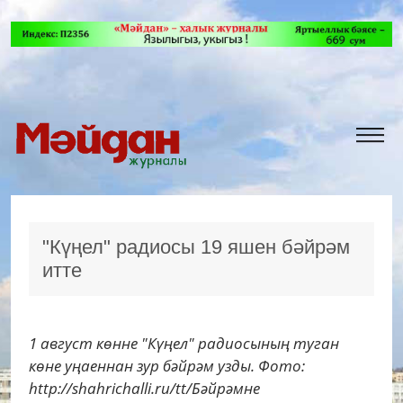
"Күңел" радиосы 19 яшен бәйрәм
итте
1 август көнне "Күңел" радиосының туган
көне уңаеннан зур бәйрәм узды. Фото:
http://shahrichalli.ru/tt/Бәйрәмне