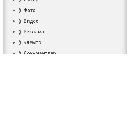
Фото
Видео
Реклама
Элемтә
Документлар
© 2015 - 2026. Мәйдан челтәр басмасы © ТАТМЕДИА..
Барлык хокуклар да якланган. Материалларны
тулысынча яки өлешчә кулланганда гиперссылка кую
мәҗбүри. "Татмедиа" республика матбугат һәм
массакүләм коммуникацияләр агентлыгы ярдәме
белән чыгарыла.