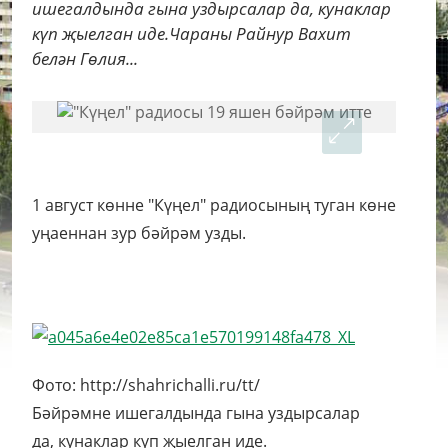
ишегалдында гына уздырсалар да, кунаклар
күп җыелган иде.Чараны Райнур Вахит
белән Гөлия...
1 август көнне "Күңел" радиосының туган көне
уңаеннан зур бәйрәм узды.
Фото: http://shahrichalli.ru/tt/
Бәйрәмне ишегалдында гына уздырсалар
да, кунаклар күп җыелган иде.