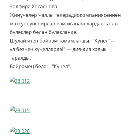
Зөлфирә Хөсәенова.
Җиңүчеләр Чаллы телерадиокомпаниясеннән
махсус сувенирлар һәм иганәчеләрдән татлы
бүләкләр белән бүләкләнде.
Шулай итеп бәйрәм тәмамланды. “Күңел”—
ул безнең күңелләрдә!" — дия-дия халык
таралды.
Бәйрәмең белән, "Күңел".