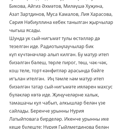
Бикова, Айгиз Әхмәтов, Миләүшә Хуҗина,
Азат Зартдинов, Муса Камалов, Лия Харасова,
Сәрия Нәбиуллина кебек танылган җырчылар
чыгыш ясады.
Шунда ук сый-нигъмәт тулы өстәлләр дә
тезелгән иде. Радиотыңлаучылар бик
күп күчтәнәчләр алып килгән. Бу матур итеп
бизәлгән бәлеш, төрле пирог, төш, чәк-чәк,
кош теле, торт-кәнфитләр арасында бәйге
игълан ителгән. Иң тәмле һәм матур итеп
бизәлгән татар сый-нигъмәте ияләрен махсус
бүләкләр көтә иде.
Җиңүчеләрне халык,
тамашачы кул чабып, алкышлар белән үзе
сайлады. Беренче урынны Нурия
Латыйповага бирделәр. Икенче урынны ике
кеше бүлеште: Нурия Гыйлметдинова белән