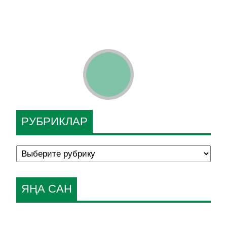
РУБРИКЛАР
ЯҢА САН