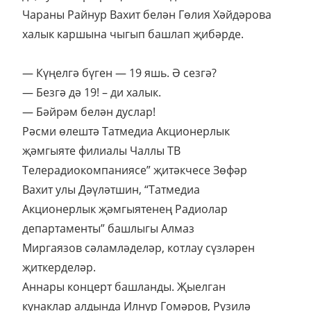
Чараны Райнур Вахит белән Гөлия Хәйдәрова
халык каршына чыгып башлап җибәрде.
— Күңелгә бүген — 19 яшь. Ә сезгә?
— Безгә дә 19! – ди халык.
— Бәйрәм белән дуслар!
Рәсми өлештә Татмедиа Акционерлык
җәмгыяте филиалы Чаллы ТВ
Телерадиокомпаниясе” җитәкчесе Зөфәр
Вахит улы Дәүләтшин, “Татмедиа
Акционерлык җәмгыятенең Радиолар
департаменты” башлыгы Алмаз
Миргаязов сәламләделәр, котлау сүзләрен
җиткерделәр.
Аннары концерт башланды. Җыелган
кунаклар алдында Илнур Гомәров, Рузилә