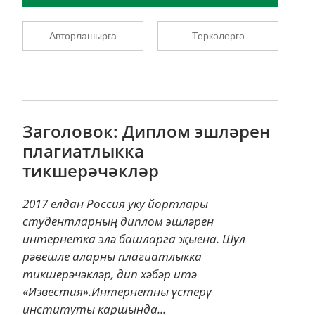
Авторлашырга
Теркәлергә
Заголовок: Диплом эшләрен
плагиатлыкка
тикшерәчәкләр
2017 елдан Россия уку йортлары
студентларның диплом эшләрен
интернетка элә башларга җыена. Шул
рәвешле аларны плагиатлыкка
тикшерәчәкләр, дип хәбәр итә
«Известия».Интернетны үстерү
институты каршында...