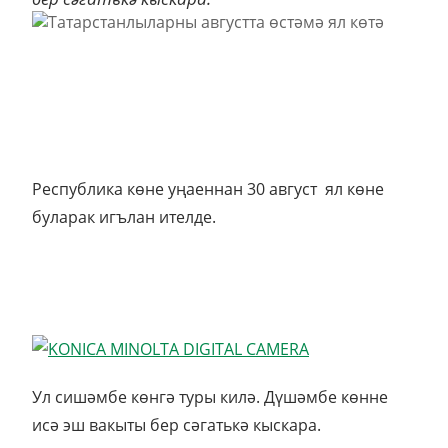
Республика көне уңаеннан 30 август ял көне
буларак игълан ителде.
Ул сишәмбе көнгә туры килә. Дүшәмбе көнне
исә эш вакыты бер сәгатькә кыскара.