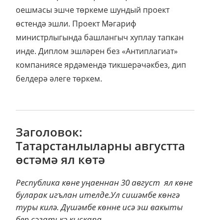
оешмасы эшче төркеме шундый проект
өстендә эшли. Проект Мәгариф
министрлыгында башлангыч хуплау тапкан
инде. Диплом эшләрен без «Антиплагиат»
компаниясе ярдәмендә тикшерәчәкбез, дип
белдерә әлеге төркем.
Заголовок:
Татарстанлыларны августта
өстәмә ял көтә
Республика көне уңаеннан 30 август ял көне
буларак игълан ителде.Ул сишәмбе көнгә
туры килә. Дүшәмбе көнне исә эш вакыты
бер сәгатькә кыскара.