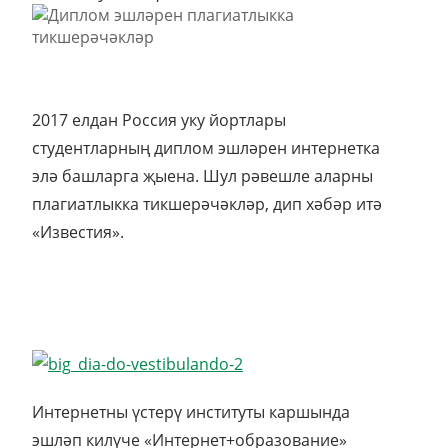
2017 елдан Россия уку йортлары
студентларның диплом эшләрен интернетка
элә башларга җыена. Шул рәвешле аларны
плагиатлыкка тикшерәчәкләр, дип хәбәр итә
«Известия».
Интернетны үстерү институты каршында
эшләп килүче «Интернет+образование»