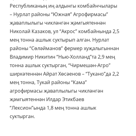
Республиканың иң алдынгы комбайнчылары
– Нурлат районы “Южная” Агрофирмасы”
җаваплылыгы чикләнгән җәмгыятеннән
Николай Казаков, ул “Акрос” комбайнында 2,5
мең тонна ашлык суктырып алган. Нурлат
районы “Сөләйманов” фермер хуҗалыгыннан
Владимир Никитин “Нью-Холланд”та 2,9 мең
тонна ашлык суктырган, “Чирмешән-Агро”
ширкәтеннән Айрат Хөсәенов – “Тукано”да 2,2
мең тонна, Тукай районы “Кама”
агрофирмасы җаваплылыгы чикләнгән
җәмгыятеннән Илдар Этикбаев
“Лексион”ында 1,8 мең тонна ашлык
суктырган.