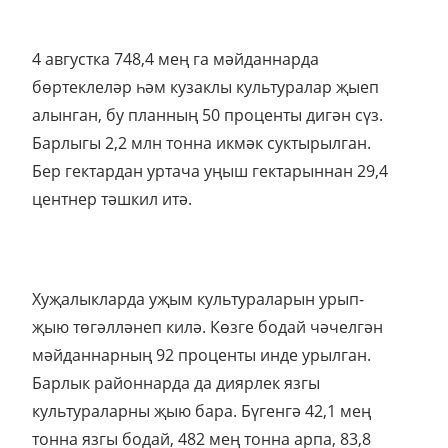
4 августка 748,4 мең га мәйданнарда
бөртеклеләр һәм кузаклы культуралар җыеп
алынган, бу планның 50 проценты дигән сүз.
Барлыгы 2,2 млн тонна икмәк суктырылган.
Бер гектардан уртача уңыш гектарыннан 29,4
центнер тәшкил итә.
Хуҗалыкларда уҗым культураларын урып-
җыю төгәлләнеп килә. Көзге бодай чәчелгән
мәйданнарның 92 проценты инде урылган.
Барлык районнарда да диярлек язгы
культураларны җыю бара. Бүгенгә 42,1 мең
тонна язгы бодай, 482 мең тонна арпа, 83,8