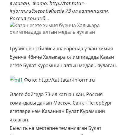
яулаган. Фото: http://tat.tatar-
inform.ruӘлеге бәйгедә 73 ил катнашкан,
Россия команд...
Грузиянең Тбилиси шәһәрендә үткән химия
буенча 48нче Халыкара олимпиадада Казан
егете Булат Курамшин алтын медаль яулаган.
Фото: http://tat.tatar-inform.ru
Әлеге бәйгедә 73 ил катнашкан, Россия
командасы данын Мәскәү, Санкт-Петербург
егетләре һәм Казаннан Булат Курамшин
яклаган.
Быел гына мәктәпне тәмамлаган Булат