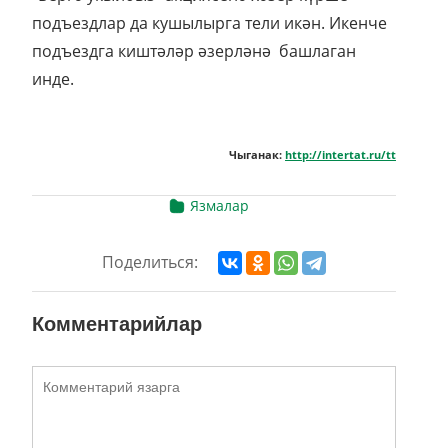
подъездлар да кушылырга тели икән. Икенче
подъездга киштәләр әзерләнә башлаган
инде.
Чыганак:
http://intertat.ru/tt
Язмалар
Поделиться:
Комментарийлар