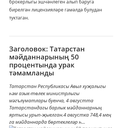
брокерлыгы эшчәнлеген алып баруга
бирелгән лицензияләре гамәлдә булудан
туктаган.
Заголовок: Татарстан
мәйданнарының 50
процентында урак
тәмамланды
Татарстан Республикасы Авыл хуҗалыгы
һәм азык-төлек министрлыгы
мәгълүматлары буенча, 4 августта
Татарстандагы барлык мәйданнарның
яртысы урып-җыелган.4 августка 748,4 мең
га мәйданнарда бөртеклеләр һ...