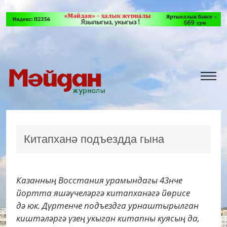
Китапханә подъездда гына
Казанның Восстания урамындагы 43нче
йортта яшәүчеләргә китапханәгә йөрисе
дә юк. Дүртенче подъездга урнаштырылган
киштәләргә үзең укыган китапны куясың да,