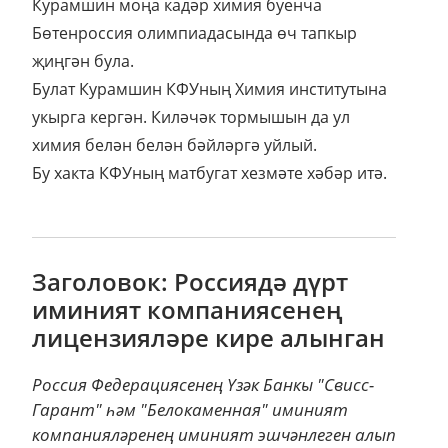
Курамшин моңа кадәр химия буенча
Бөтенроссия олимпиадасында өч тапкыр
җиңгән була.
Булат Курамшин КФУның Химия институтына
укырга кергән. Киләчәк тормышын да ул
химия белән белән бәйләргә уйлый.
Бу хакта КФУның матбугат хезмәте хәбәр итә.
Заголовок: Россиядә дүрт
иминият компаниясенең
лицензияләре кире алынган
Россия Федерациясенең Үзәк Банкы "Свисс-
Гарант" һәм "Белокаменная" иминият
компанияләренең иминият эшчәнлеген алып