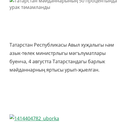
Татарстан Республикасы Авыл хуҗалыгы һәм
азык-төлек министрлыгы мәгълүматлары
буенча, 4 августта Татарстандагы барлык
мәйданнарның яртысы урып-җыелган.