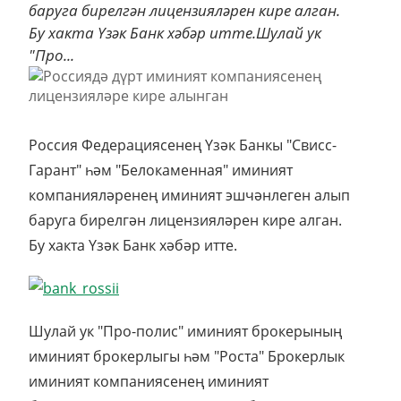
баруга бирелгән лицензияләрен кире алган.
Бу хакта Үзәк Банк хәбәр итте.Шулай ук
"Про...
Россия Федерациясенең Үзәк Банкы "Свисс-
Гарант" һәм "Белокаменная" иминият
компанияләренең иминият эшчәнлеген алып
баруга бирелгән лицензияләрен кире алган.
Бу хакта Үзәк Банк хәбәр итте.
Шулай ук "Про-полис" иминият брокерының
иминият брокерлыгы һәм "Роста" Брокерлык
иминият компаниясенең иминият