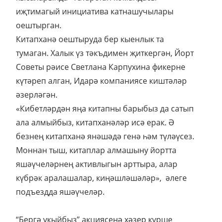
иҗтимагый инициатива катнашучылары
оештырган.
Китапханә оештыруда бер кыенлык та
тумаган. Халык үз тәкъдимен җиткергән, Йорт
Советы рәисе Светлана Карпухина фикерне
күтәреп алган, Идарә компаниясе киштәләр
әзерләгән.
«Кибетләрдән яңа китапны барыбыз да сатып
ала алмыйбыз, китапханәләр исә ерак. Ә
безнең китапханә янәшәдә генә һәм түләүсез.
Моннан тыш, китаплар алмашыну йортта
яшәүчеләрнең активлыгын арттыра, алар
күбрәк аралашалар, киңәшләшәләр», әлеге
подъездда яшәүчеләр.
“Бергә укыйбыз” акциясенә хәзер күрше