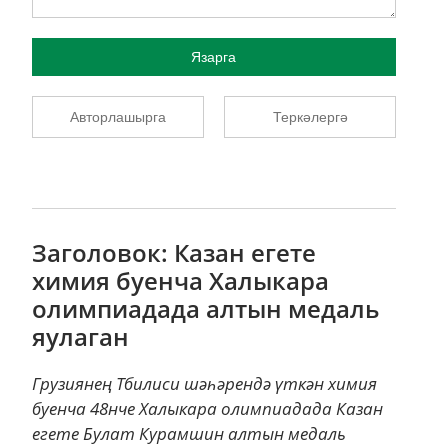
Язарга
Авторлашырга
Теркәлергә
Заголовок: Казан егете
химия буенча Халыкара
олимпиадада алтын медаль
яулаган
Грузиянең Тбилиси шәһәрендә үткән химия
буенча 48нче Халыкара олимпиадада Казан
егете Булат Курамшин алтын медаль