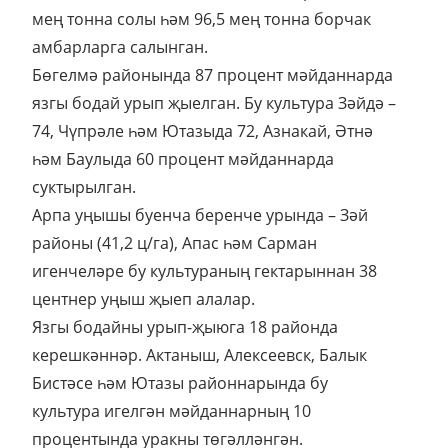
мең тонна солы һәм 96,5 мең тонна борчак
амбарларга салынган.
Бөгелмә районында 87 процент мәйданнарда
язгы бодай урып җыелган. Бу культура Зәйдә –
74, Чүпрәле һәм Ютазыда 72, Азнакай, Әтнә
һәм Баулыда 60 процент мәйданнарда
суктырылган.
Арпа уңышы буенча беренче урында – Зәй
районы (41,2 ц/га), Апас һәм Сарман
игенчеләре бу культураның гектарыннан 38
центнер уңыш җыеп алалар.
Язгы бодайны урып-җыюга 18 районда
керешкәннәр. Актаныш, Алексеевск, Балык
Бистәсе һәм Ютазы районнарында бу
культура игелгән мәйданнарның 10
процентында уракны төгәлләнгән.