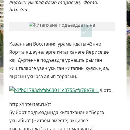
яңасын укырга алып торасың. Фото:
http://in...
Казанның Восстания урамындагы 43нче
йортта яшәүчеләргә китапханәгә йөрисе дә
юк. Дүртенче подъездга урнаштырылган
киштәләргә үзең укыган китапны куясың да,
яңасын укырга алып торасың.
Фото:
http://intertat.ru/tt
Бу йорт подъездында китапханәне “Бергә
укыйбыз” (Читаем вместе) акциясе
кысаларында “Татарстан командасы”