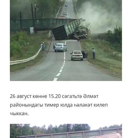
26 август көнне 15.20 сәгатьтә Әлмәт
районындагы тимер юлда һәлакәт килеп
чыккан.