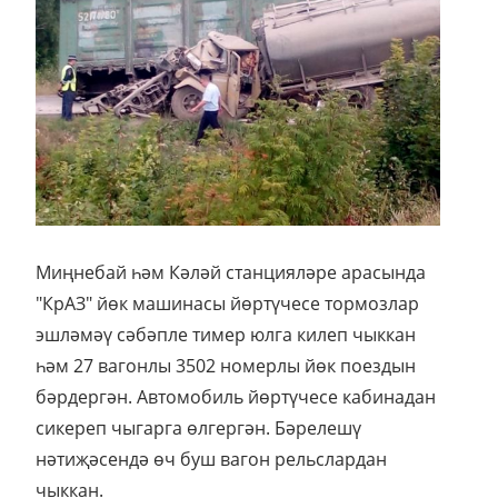
Миңнебай һәм Кәләй станцияләре арасында
"КрАЗ" йөк машинасы йөртүчесе тормозлар
эшләмәү сәбәпле тимер юлга килеп чыккан
һәм 27 вагонлы 3502 номерлы йөк поездын
бәрдергән. Автомобиль йөртүчесе кабинадан
сикереп чыгарга өлгергән. Бәрелешү
нәтиҗәсендә өч буш вагон рельслардан
чыккан.