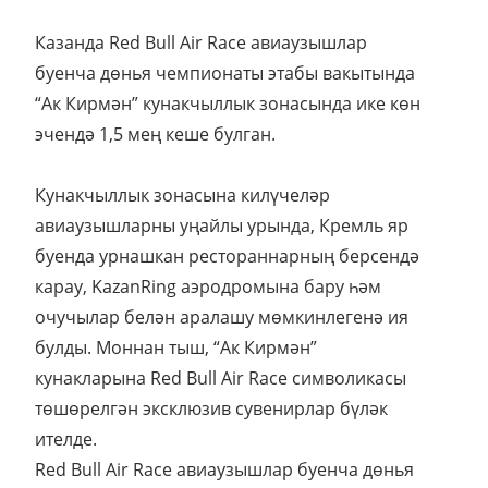
Казанда Red Bull Air Race авиаузышлар
буенча дөнья чемпионаты этабы вакытында
“Ак Кирмән” кунакчыллык зонасында ике көн
эчендә 1,5 мең кеше булган.
Кунакчыллык зонасына килүчеләр
авиаузышларны уңайлы урында, Кремль яр
буенда урнашкан рестораннарның берсендә
карау, KazanRing аэродромына бару һәм
очучылар белән аралашу мөмкинлегенә ия
булды. Моннан тыш, “Ак Кирмән”
кунакларына Red Bull Air Race символикасы
төшөрелгән эксклюзив сувенирлар бүләк
ителде.
Red Bull Air Race авиаузышлар буенча дөнья