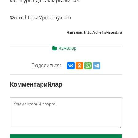
коры урында сакларга кирәк.
Фото: https://pixabay.com
Чыганак: http://chelny-izvest.ru
Язмалар
Поделиться:
Комментарийлар