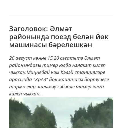
Заголовок: Әлмәт
районында поезд белән йөк
машинасы бәрелешкән
26 август көнне 15.20 сәгатьтә Әлмәт
районындагы тимер юлда һәлакәт килеп
чыккан.Миңнебай һәм Кәләй станцияләре
арасында "КрАЗ" йөк машинасы йөртүчесе
тормозлар эшләмәү сәбәпле тимер юлга
килеп чыккан...