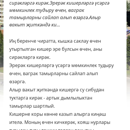
сирәкләргә кирәк.Эрерәк кишерләргә үсәргә
мөмкинлек тудыру өчен, ваграк
тамырларны сайлап алып өзәргә.Алыр
вакыт җиткәндә ки...
Иң беренче чиратта, кышка саклау өчен
утыртылган кишер эре булсын өчен, аны
сирәкләргә кирәк.
Эрерәк кишерләргә үсәргә мөмкинлек тудыру
өчен, ваграк тамырларны сайлап алып
өзәргә.
Алыр вакыт җиткәндә кишергә су сибүдән
туктарга кирәк - артык дымлылыктан
тамырлар шартлый.
Кишерне коры көнне казып алырга киңәш
ителә. Моның өчен кичкерәк, кояш нурлары