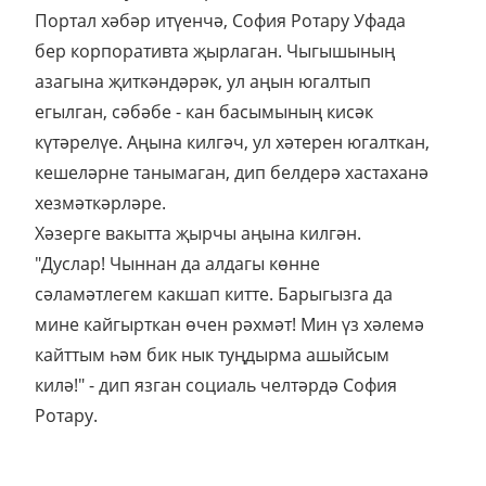
Портал хәбәр итүенчә, София Ротару Уфада
бер корпоративта җырлаган. Чыгышының
азагына җиткәндәрәк, ул аңын югалтып
егылган, сәбәбе - кан басымының кисәк
күтәрелүе. Аңына килгәч, ул хәтерен югалткан,
кешеләрне танымаган, дип белдерә хастаханә
хезмәткәрләре.
Хәзерге вакытта җырчы аңына килгән.
"Дуслар! Чыннан да алдагы көнне
сәламәтлегем какшап китте. Барыгызга да
мине кайгырткан өчен рәхмәт! Мин үз хәлемә
кайттым һәм бик нык туңдырма ашыйсым
килә!" - дип язган социаль челтәрдә София
Ротару.