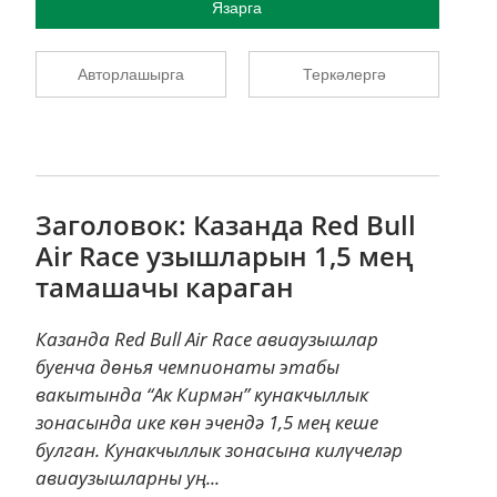
Язарга
Авторлашырга
Теркәлергә
Заголовок: Казанда Red Bull
Air Race узышларын 1,5 мең
тамашачы караган
Казанда Red Bull Air Race авиаузышлар
буенча дөнья чемпионаты этабы
вакытында “Ак Кирмән” кунакчыллык
зонасында ике көн эчендә 1,5 мең кеше
булган. Кунакчыллык зонасына килүчеләр
авиаузышларны уң...