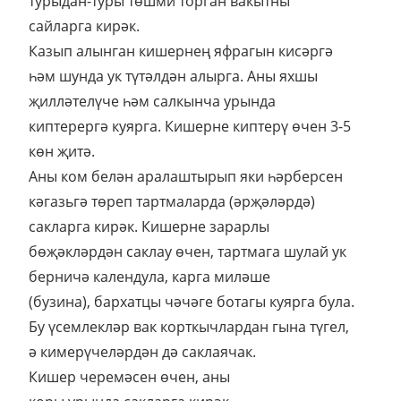
турыдан-туры төшми торган вакытны
сайларга кирәк.
Казып алынган кишернең яфрагын кисәргә
һәм шунда ук түтәлдән алырга. Аны яхшы
җилләтелүче һәм салкынча урында
киптерергә куярга. Кишерне киптерү өчен 3-5
көн җитә.
Аны ком белән аралаштырып яки һәрберсен
кәгазьгә төреп тартмаларда (әрҗәләрдә)
сакларга кирәк. Кишерне зарарлы
бөҗәкләрдән саклау өчен, тартмага шулай ук
берничә календула, карга миләше
(бузина), бархатцы чәчәге ботагы куярга була.
Бу үсемлекләр вак корткычлардан гына түгел,
ә кимерүчеләрдән дә саклаячак.
Кишер черемәсен өчен, аны