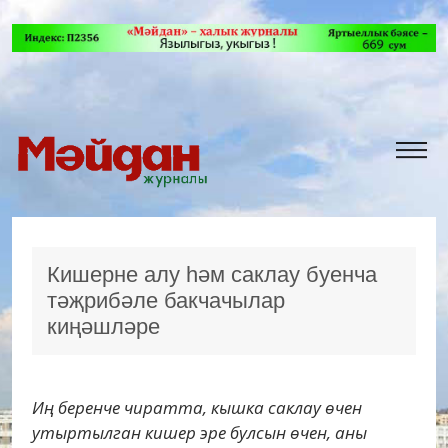
Кишерне алу һәм саклау буенча
тәҗрибәле бакчачылар
киңәшләре
Иң беренче чиратта, кышка саклау өчен
утыртылган кишер эре булсын өчен, аны