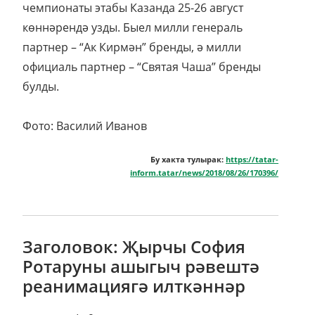
чемпионаты этабы Казанда 25-26 август
көннәрендә узды. Быел милли генераль
партнер – “Ак Кирмән” бренды, ә милли
официаль партнер – “Святая Чаша” бренды
булды.
Фото: Василий Иванов
Бу хакта тулырак:
https://tatar-
inform.tatar/news/2018/08/26/170396/
Заголовок: Җырчы София
Ротаруны ашыгыч рәвештә
реанимациягә илткәннәр