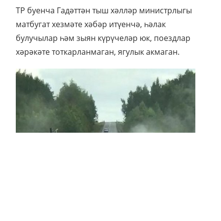
ТР буенча Гадәттән тыш хәлләр министрлыгы
матбугат хезмәте хәбәр итүенчә, һәлак
булучылар һәм зыян күрүчеләр юк, поездлар
хәрәкәте тоткарланмаган, ягулык акмаган.