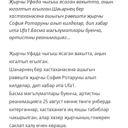
Җырчы Уфада чыгыш ясаган вакытта, аңын
югалтып егылган.Шәһәрнең бер
хастаханәсенә ашыгыч рәвештә җырчы
София Ротаруны алып килделәр, дип хәбәр
итә Ufa1.Басма мәгълүматлары буенча,
артистны реанимацияг...
Җырчы Уфада чыгыш ясаган вакытта, аңын
югалтып егылган.
Шәһәрнең бер хастаханәсенә ашыгыч
рәвештә җырчы София Ротаруны алып
килделәр, дип хәбәр итә Ufa1.
Басма мәгълүматлары буенча, артистны
реанимациягә 25 август көнне төнге унбердә
китергәннәр, хастаханәгә иң яхшы табиблар
чакырылган, алар хәзер җырчының гомерен
саклап калу өчен көрәшә.