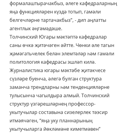
формалаштырачакбыз, әлеге кафедраларның
яңа функцияләрен күздә тотып, гамәли
белгечләрне тартачакбыз”, - дип аңлатты
агентлык әңгәмәдәше.
Толчинский Югары мәктәптә кафедралар
саны өчкә җитәчәген әйтте. Чөнки әле тагын
җәмәгатьчелек белән элемтәләр һәм гамәли
политология кафедрасы эшләп килә.
Журналистика югары мәктәбе җитәкчесе
сүзләре буенча, әлегә булган структура
заманча трендларны һәм тенденцияләрне
тулысынча чагылдыра алмый. Толчинский
структур үзгәрешләрнең профессор-
укытучылар составына сизелерлек тәэсир
итмәячәген, “яңа уку планнарының
укытучыларга йөкләмәне киметмәвен”