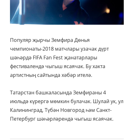
Популяр җырчы Земфира Дөнья
чемпионаты-2018 матчлары узачак дүрт
шәһәрдә FIFA Fan Fest җанатарлары
фестивалендә чыгыш ясаячак. Бу хакта
артистның сайтында хәбәр ителә.
Татарстан башкаласында Земфираны 4
июльдә күрергә мөмкин булачак. Шулай ук, ул
Калининград, Түбән Новгород һәм Санкт-
Петербург шәһәрләрендә чыгыш ясаячак.