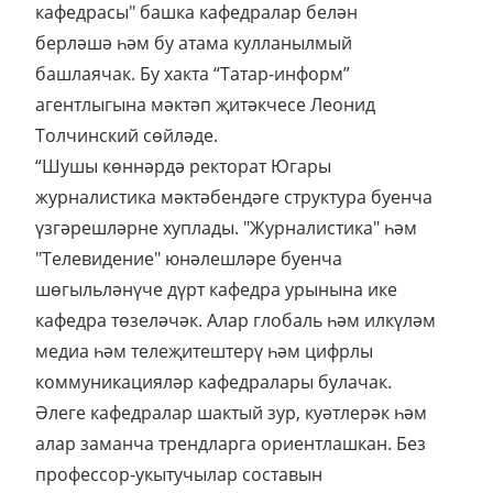
кафедрасы" башка кафедралар белән
берләшә һәм бу атама кулланылмый
башлаячак. Бу хакта “Татар-информ”
агентлыгына мәктәп җитәкчесе Леонид
Толчинский сөйләде.
“Шушы көннәрдә ректорат Югары
журналистика мәктәбендәге структура буенча
үзгәрешләрне хуплады. "Журналистика" һәм
"Телевидение" юнәлешләре буенча
шөгыльләнүче дүрт кафедра урынына ике
кафедра төзеләчәк. Алар глобаль һәм илкүләм
медиа һәм телеҗитештерү һәм цифрлы
коммуникацияләр кафедралары булачак.
Әлеге кафедралар шактый зур, куәтлерәк һәм
алар заманча трендларга ориентлашкан. Без
профессор-укытучылар составын