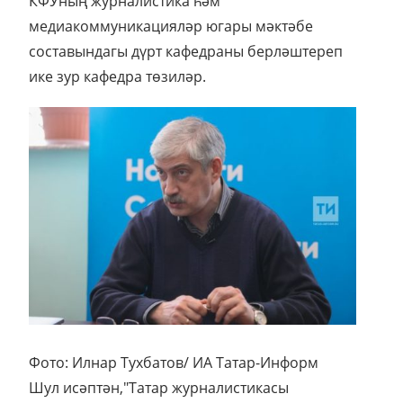
КФУның журналистика һәм
медиакоммуникацияләр югары мәктәбе
составындагы дүрт кафедраны берләштереп
ике зур кафедра төзиләр.
Фото: Илнар Тухбатов/ ИА Татар-Информ
Шул исәптән,"Татар журналистикасы