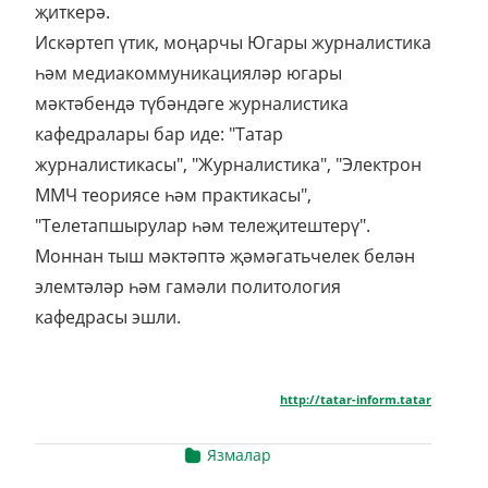
җиткерә.
Искәртеп үтик, моңарчы Югары журналистика
һәм медиакоммуникацияләр югары
мәктәбендә түбәндәге журналистика
кафедралары бар иде: "Татар
журналистикасы", "Журналистика", "Электрон
ММЧ теориясе һәм практикасы",
"Телетапшырулар һәм телеҗитештерү".
Моннан тыш мәктәптә җәмәгатьчелек белән
элемтәләр һәм гамәли политология
кафедрасы эшли.
http://tatar-inform.tatar
Язмалар