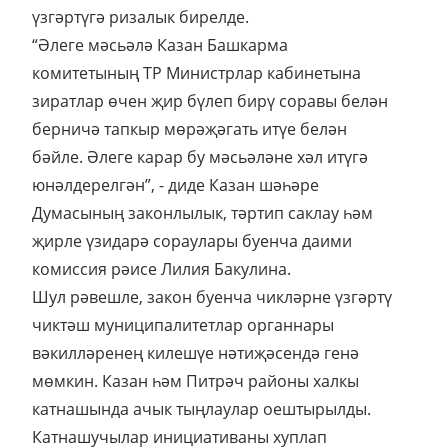
үзгәртүгә ризалык бирелде.
“Әлеге мәсьәлә Казан Башкарма
комитетының ТР Министрлар кабинетына
зиратлар өчен җир бүлеп бирү соравы белән
берничә тапкыр мөрәҗәгать итүе белән
бәйле. Әлеге карар бу мәсьәләне хәл итүгә
юнәлдерелгән”, - диде Казан шәһәре
Думасының законлылык, тәртип саклау һәм
җирле үзидарә сораулары буенча даими
комиссия рәисе Лилия Бакулина.
Шул рәвешле, закон буенча чикләрне үзгәртү
чиктәш муниципалитетлар органнары
вәкилләренең килешүе нәтиҗәсендә генә
мөмкин. Казан һәм Питрәч районы халкы
катнашында ачык тыңлаулар оештырылды.
Катнашучылар инициативаны хуплап