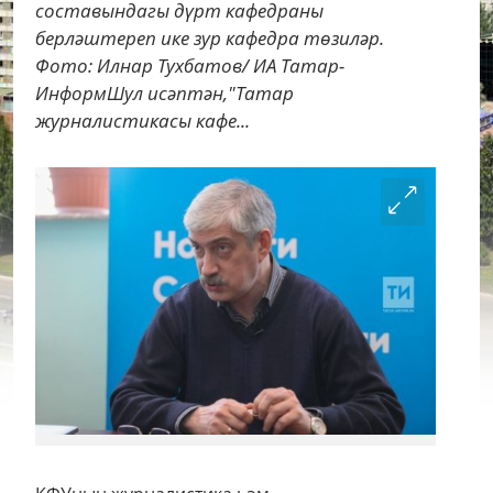
составындагы дүрт кафедраны
берләштереп ике зур кафедра төзиләр.
Фото: Илнар Тухбатов/ ИА Татар-
ИнформШул исәптән,"Татар
журналистикасы кафе...