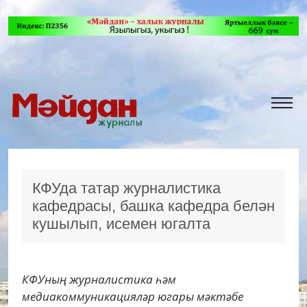
КФУда татар журналистика
кафедрасы, башка кафедра белән
кушылып, исемен югалта
КФУның журналистика һәм
медиакоммуникацияләр югары мәктәбе