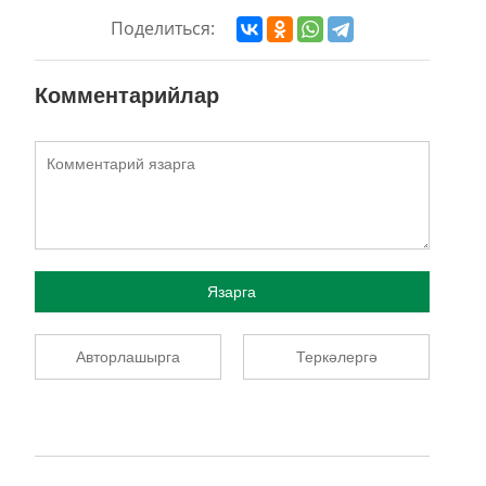
Поделиться:
Комментарийлар
Язарга
Авторлашырга
Теркәлергә