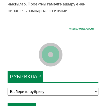
чыктылар. Проектны гамәлгә ашыру өчен
финанс чыгымнар таләп ителми.
https://www.kzn.ru
РУБРИКЛАР