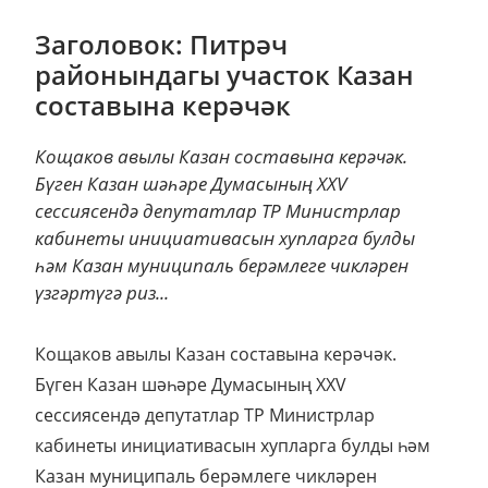
Заголовок: Питрәч
районындагы участок Казан
составына керәчәк
Кощаков авылы Казан составына керәчәк.
Бүген Казан шәһәре Думасының XXV
сессиясендә депутатлар ТР Министрлар
кабинеты инициативасын хупларга булды
һәм Казан муниципаль берәмлеге чикләрен
үзгәртүгә риз...
Кощаков авылы Казан составына керәчәк.
Бүген Казан шәһәре Думасының XXV
сессиясендә депутатлар ТР Министрлар
кабинеты инициативасын хупларга булды һәм
Казан муниципаль берәмлеге чикләрен