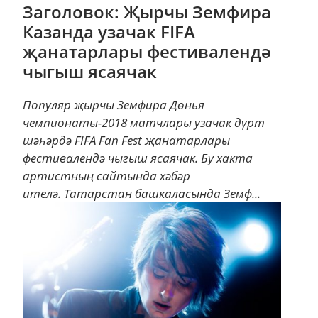
Заголовок: Җырчы Земфира
Казанда узачак FIFA
җанатарлары фестивалендә
чыгыш ясаячак
Популяр җырчы Земфира Дөнья
чемпионаты-2018 матчлары узачак дүрт
шәһәрдә FIFA Fan Fest җанатарлары
фестивалендә чыгыш ясаячак. Бу хакта
артистның сайтында хәбәр
ителә. Татарстан башкаласында Земф...