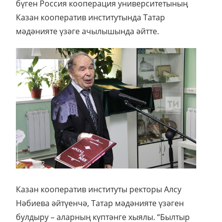
бүген Россия кооперация университетының
Казан кооператив институтында Татар
мәдәнияте үзәге ачылышында әйтте.
Казан кооператив институты ректоры Алсу
Нәбиева әйтүенчә, Татар мәдәнияте үзәген
булдыру – аларның күптәнге хыялы. “Былтыр