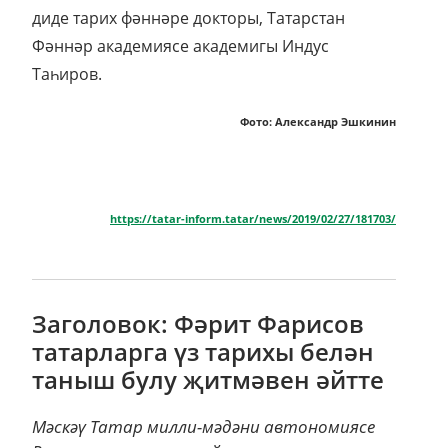
диде тарих фәннәре докторы, Татарстан
Фәннәр академиясе академигы Индус
Таһиров.
Фото: Александр Эшкинин
https://tatar-inform.tatar/news/2019/02/27/181703/
Заголовок: Фәрит Фарисов
татарларга үз тарихы белән
таныш булу җитмәвен әйтте
Мәскәү Татар милли-мәдәни автономиясе