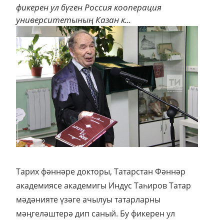
фикерен ул бүген Россия кооперация
университетының Казан к...
Тарих фәннәре докторы, Татарстан Фәннәр
академиясе академигы Индус Таһиров Татар
мәдәнияте үзәге ачылуы татарларны
мәңгеләштерә дип саный. Бу фикерен ул