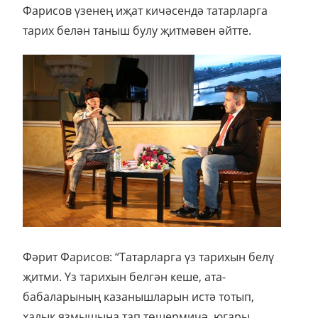
Фарисов үзенең иҗат кичәсендә татарларга
тарих белән таныш булу җитмәвен әйтте.
Фәрит Фарисов: “Татарларга үз тарихын белү
җитми. Үз тарихын белгән кеше, ата-
бабаларының казанышларын истә тотып,
халык язмышына тап төшермичә, югары