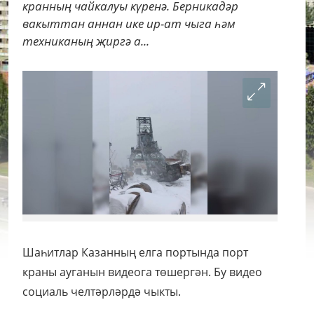
кранның чайкалуы күренә. Берникадәр
вакыттан аннан ике ир-ат чыга һәм
техниканың җиргә а...
Шаһитлар Казанның елга портында порт
краны ауганын видеога төшергән. Бу видео
социаль челтәрләрдә чыкты.