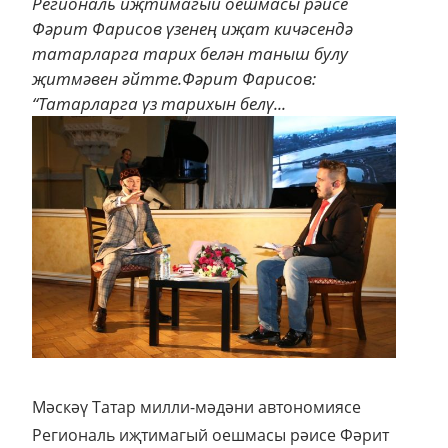
Региональ иҗтимагый оешмасы рәисе
Фәрит Фарисов үзенең иҗат кичәсендә
татарларга тарих белән таныш булу
җитмәвен әйтте.Фәрит Фарисов:
“Татарларга үз тарихын белү...
Мәскәү Татар милли-мәдәни автономиясе
Региональ иҗтимагый оешмасы рәисе Фәрит