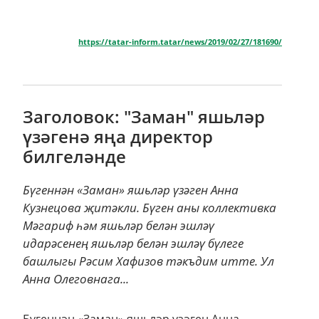
https://tatar-inform.tatar/news/2019/02/27/181690/
Заголовок: "Заман" яшьләр
үзәгенә яңа директор
билгеләнде
Бүгеннән «Заман» яшьләр үзәген Анна
Кузнецова җитәкли. Бүген аны коллективка
Мәгариф һәм яшьләр белән эшләү
идарәсенең яшьләр белән эшләү бүлеге
башлыгы Рәсим Хафизов тәкъдим итте. Ул
Анна Олеговнага...