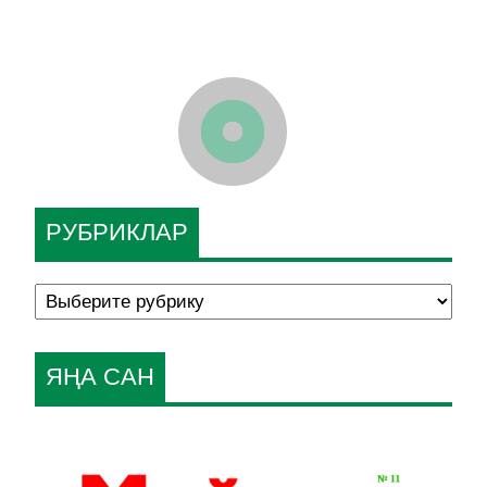
РУБРИКЛАР
ЯҢА САН