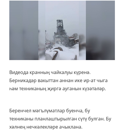
Видеода кранның чайкалуы күренә.
Берникадәр вакыттан аннан ике ир-ат чыга
һәм техниканың җиргә ауганын күзәтәләр.
Беренчел мәгълүматлар буенча, бу
техниканы планлаштырылган сүтү булган. Бу
хәлнең нечкәлекләре ачыклана.