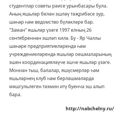
студентлар советы рәисе урынбасары була.
Аның яшьләр белән эшләү тәҗрибәсе зур,
шәһәр һәм ведомство бүләкләре бар.
"Заман" яшьләр үзәге 1997 елның 26
сентябреннән эшләп килә. Бу - Яр Чаллы
шәһәре предприятиеләрендә һәм
учреждениеләрендә яшьләр оешмаларының
эшен координацияләүче эшче яшьләр үзәге.
Моннан тыш, балалар, яшүсмерләр һәм
яшьләрнең клуб һәм берләшмәләрдә
мәшгульлеген тәэмин итү буенча эш алып
бара.
http://nabchelny.ru/