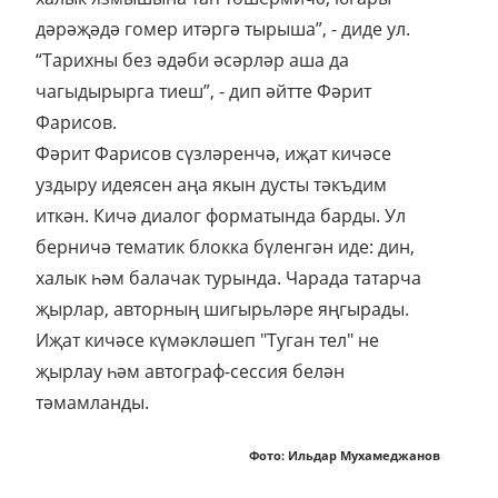
дәрәҗәдә гомер итәргә тырыша”, - диде ул.
“Тарихны без әдәби әсәрләр аша да
чагыдырырга тиеш”, - дип әйтте Фәрит
Фарисов.
Фәрит Фарисов сүзләренчә, иҗат кичәсе
уздыру идеясен аңа якын дусты тәкъдим
иткән. Кичә диалог форматында барды. Ул
берничә тематик блокка бүленгән иде: дин,
халык һәм балачак турында. Чарада татарча
җырлар, авторның шигырьләре яңгырады.
Иҗат кичәсе күмәкләшеп "Туган тел" не
җырлау һәм автограф-сессия белән
тәмамланды.
Фото: Ильдар Мухамеджанов