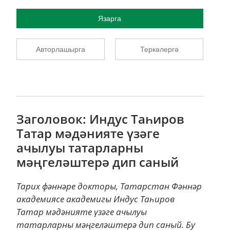
Язарга
Авторлашырга
Теркәлергә
Заголовок: Индус Таһиров
Татар мәдәнияте үзәге
ачылуы татарларны
мәңгеләштерә дип саный
Тарих фәннәре докторы, Татарстан Фәннәр
академиясе академигы Индус Таһиров
Татар мәдәнияте үзәге ачылуы
татарларны мәңгеләштерә дип саный. Бу