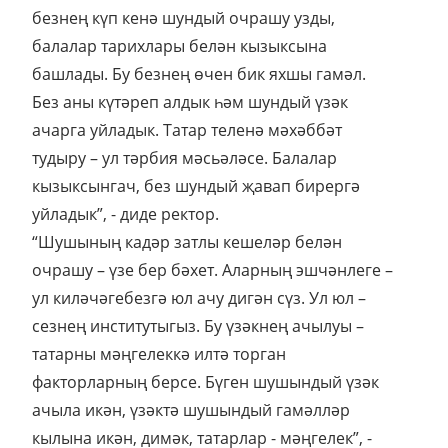
безнең күп кенә шундый очрашу узды,
балалар тарихлары белән кызыксына
башлады. Бу безнең өчен бик яхшы гамәл.
Без аны күтәреп алдык һәм шундый үзәк
ачарга уйладык. Татар теленә мәхәббәт
тудыру – ул тәрбия мәсьәләсе. Балалар
кызыксынгач, без шундый җавап бирергә
уйладык”, - диде ректор.
“Шушының кадәр затлы кешеләр белән
очрашу – үзе бер бәхет. Аларның эшчәнлеге –
ул киләчәгебезгә юл ачу дигән сүз. Ул юл –
сезнең институтыгыз. Бу үзәкнең ачылуы –
татарны мәңгелеккә илтә торган
факторларның берсе. Бүген шушындый үзәк
ачыла икән, үзәктә шушындый гамәлләр
кылына икән, димәк, татарлар - мәңгелек”, -