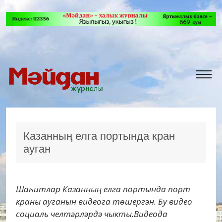
Казанның елга портында кран
ауган
Шаһитлар Казанның елга портында порт
краны ауганын видеога төшергән. Бу видео
социаль челтәрләрдә чыкты.Видеода