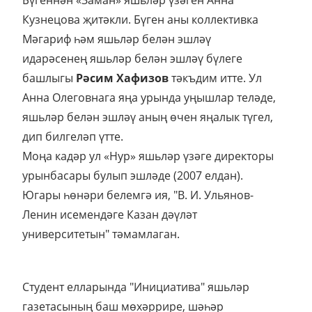
Бүгеннән «Заман» яшьләр үзәген Анна
Кузнецова җитәкли. Бүген аны коллективка
Мәгариф һәм яшьләр белән эшләү
идарәсенең яшьләр белән эшләү бүлеге
башлыгы
Рәсим Хафизов
тәкъдим итте. Ул
Анна Олеговнага яңа урында уңышлар теләде,
яшьләр белән эшләү аның өчен яңалык түгел,
дип билгеләп үтте.
Моңа кадәр
ул «Нур» яшьләр үзәге директоры
урынбасары булып эшләде (2007 елдан).
Югары һөнәри белемгә ия, "В. И. Ульянов-
Ленин исемендәге Казан дәүләт
университетын" тәмамлаган.
Студент елларында "Инициатива" яшьләр
газетасының баш мөхәррире, шәһәр