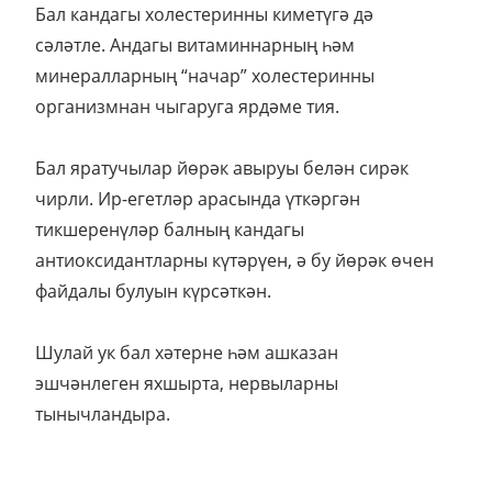
Бал кандагы холестеринны киметүгә дә
сәләтле. Андагы витаминнарның һәм
минералларның “начар” холестеринны
организмнан чыгаруга ярдәме тия.
Бал яратучылар йөрәк авыруы белән сирәк
чирли. Ир-егетләр арасында үткәргән
тикшеренүләр балның кандагы
антиоксидантларны күтәрүен, ә бу йөрәк өчен
файдалы булуын күрсәткән.
Шулай ук бал хәтерне һәм ашказан
эшчәнлеген яхшырта, нервыларны
тынычландыра.