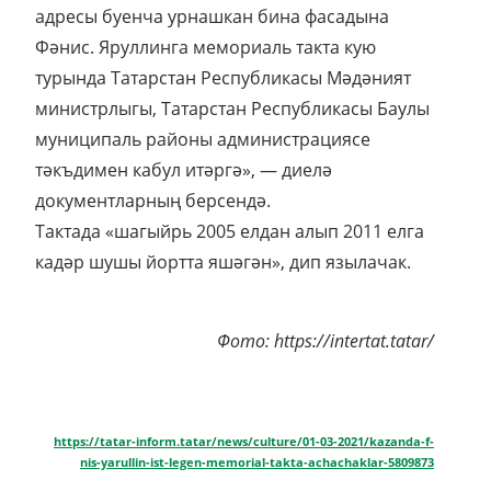
адресы буенча урнашкан бина фасадына
Фәнис. Яруллинга мемориаль такта кую
турында Татарстан Республикасы Мәдәният
министрлыгы, Татарстан Республикасы Баулы
муниципаль районы администрациясе
тәкъдимен кабул итәргә», — диелә
документларның берсендә.
Тактада «шагыйрь 2005 елдан алып 2011 елга
кадәр шушы йортта яшәгән», дип язылачак.
Фото: https://intertat.tatar/
https://tatar-inform.tatar/news/culture/01-03-2021/kazanda-f-
nis-yarullin-ist-legen-memorial-takta-achachaklar-5809873