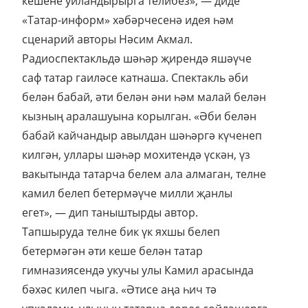
кешене уйландырырга телибез», — диде
«Татар-информ» хәбәрчесенә идея һәм
сценарий авторы Нәсим Акмал.
Радиоспектакльдә шәһәр җирендә яшәүче
саф татар гаиләсе катнаша. Спектакль әби
белән бабай, әти белән әни һәм малай белән
кызның аралашуына корылган. «Әби белән
бабай кайчандыр авылдан шәһәргә күченеп
килгән, уллары шәһәр мохитендә үскән, үз
вакытында татарча белем ала алмаган, телне
камил белеп бетермәүче милли җанлы
егет», — дип таныштырды автор.
Тапшыруда телне бик үк яхшы белеп
бетермәгән әти кеше белән татар
гимназиясендә укучы улы Камил арасында
бәхәс килеп чыга. «Әтисе аңа һич тә