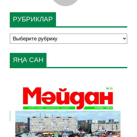
РУБРИКЛАР
ЯҢА САН