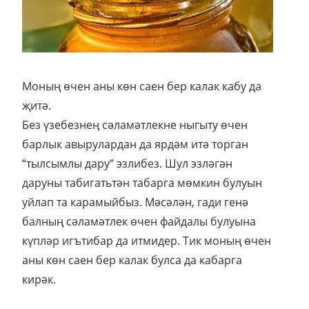
Моның өчен аны көн саен бер калак кабу да
җитә.
Без үзебезнең сәламәтлекне ныгыту өчен
барлык авырулардан да ярдәм итә торган
“тылсымлы дару” эзлибез. Шул эзләгән
даруны табигатьтән табарга мөмкин булуын
уйлап та карамыйбыз. Мәсәлән, гади генә
балның сәламәтлек өчен файдалы булуына
күпләр игътибар да итмидер. Тик моның өчен
аны көн саен бер калак булса да кабарга
кирәк.