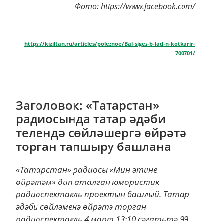
Фото: https://www.facebook.com/
https://kiziltan.ru/articles/poleznoe/Bal-sigez-b-lad-n-kotkarir-
700701/
Заголовок: «Татарстан»
радиосында татар әдәби
телендә сөйләшергә өйрәтә
торган тапшыру башлана
«Татарстан» радиосы «Мин әтине
өйрәтәм» дип аталган юмористик
радиоспектакль проектын башлый. Татар
әдәби сөйләменә өйрәтә торган
радиоспектакль 4 март 13:10 сәгатьтә 99,