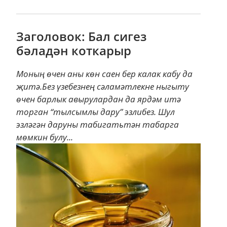
Заголовок: Бал сигез
бәладән коткарыр
Моның өчен аны көн саен бер калак кабу да
җитә.Без үзебезнең сәламәтлекне ныгыту
өчен барлык авырулардан да ярдәм итә
торган “тылсымлы дару” эзлибез. Шул
эзләгән даруны табигатьтән табарга
мөмкин булу...