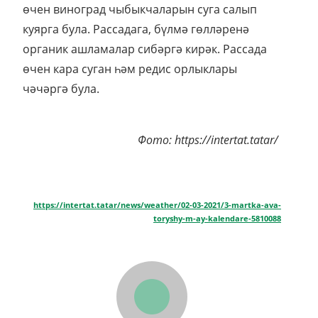
өчен виноград чыбыкчаларын суга салып
куярга була. Рассадага, бүлмә гөлләренә
органик ашламалар сибәргә кирәк. Рассада
өчен кара суган һәм редис орлыклары
чәчәргә була.
Фото: https://intertat.tatar/
https://intertat.tatar/news/weather/02-03-2021/3-martka-ava-
toryshy-m-ay-kalendare-5810088