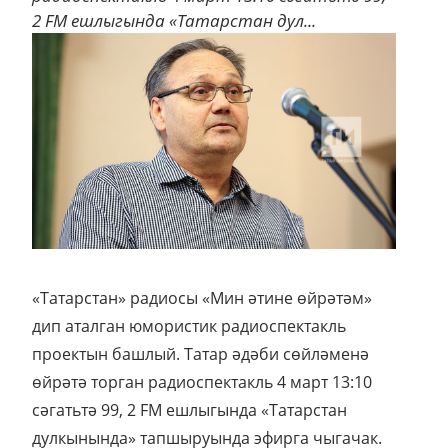
2 FM ешлыгында «Татарстан дул...
«Татарстан» радиосы «Мин әтине өйрәтәм»
дип аталган юмористик радиоспектакль
проектын башлый. Татар әдәби сөйләменә
өйрәтә торган радиоспектакль 4 март 13:10
сәгатьтә 99, 2 FM ешлыгында «Татарстан
дулкынында» тапшыруында эфирга чыгачак.