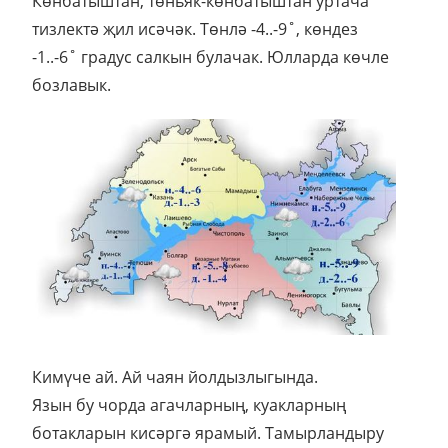
Көнбатыштан, төньяк-көнбатыштан уртача
тизлектә җил исәчәк. Төнлә -4..-9˚, көндез
-1..-6˚ градус салкын булачак. Юлларда көчле
бозлавык.
Кимүче ай. Ай чаян йолдызлыгында.
Язын бу чорда агачларның, куакларның
ботакларын кисәргә ярамый. Тамырландыру