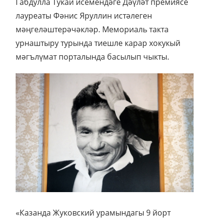
Габдулла Тукай исемендәге Дәүләт премиясе
лауреаты Фәнис Яруллин истәлеген
мәңгеләштерәчәкләр. Мемориаль такта
урнаштыру турында тиешле карар хокукый
мәгълүмат порталында басылып чыкты.
«Казанда Жуковский урамындагы 9 йорт