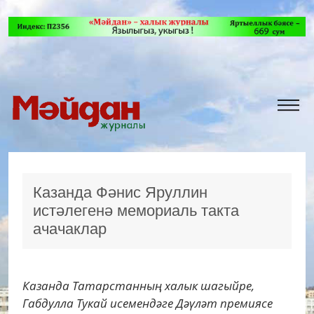
Казанда Фәнис Яруллин
истәлегенә мемориаль такта
ачачаклар
Казанда Татарстанның халык шагыйре,
Габдулла Тукай исемендәге Дәүләт премиясе