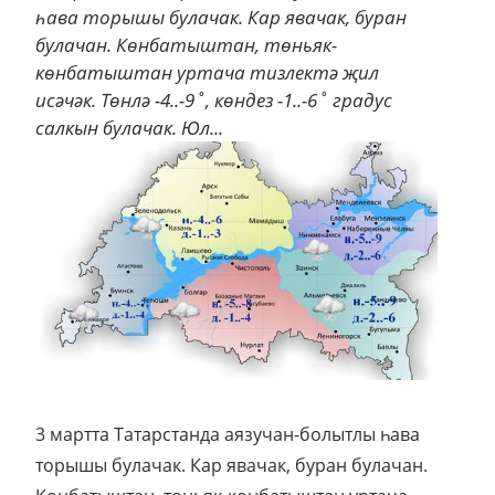
һава торышы булачак. Кар явачак, буран
булачан. Көнбатыштан, төньяк-
көнбатыштан уртача тизлектә җил
исәчәк. Төнлә -4..-9˚, көндез -1..-6˚ градус
салкын булачак. Юл...
3 мартта Татарстанда аязучан-болытлы һава
торышы булачак. Кар явачак, буран булачан.