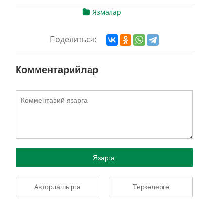
Язмалар
Поделиться:
Комментарийлар
Язарга
Авторлашырга
Теркәлергә