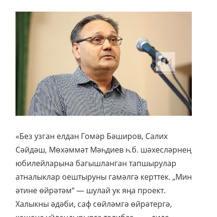
«Без узган елдан Гомәр Бәширов, Салих
Сәйдәш, Мөхәммәт Мәһдиев һ.б. шәхесләрнең
юбилейларына багышланган тапшырулар
атналыклар оештыруны гамәлгә керттек. „Мин
әтине өйрәтәм“ — шулай ук яңа проект.
Халыкны әдәби, саф сөйләмгә өйрәтергә,