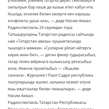
үпкәләми, улының татарча дөрес сөйләшергә
омтылуын бар кеше дә кызык итеп кабул итә.
Асылда, искелек белән хәзерге көн карашы
конфликты урын ала», — диде Нәсим Акмал.
Радиоспектакль 24 сериядән тора.
Тапшыруларны Татарстан радиосы сайтында
һәм «Татарстан авазы» кушымтасында
тыңларга мөмкин. «Сүзләрне уйлап әйтергә
кирәк икән бит», — дигән фикер тудырасыбыз,
татар телен өйрәнүгә кызыксыну уятасыбыз
килә. Икенче проектыбыз — «Яшьлек
сәхнәсе». Журналист Раил Садри республика
театрларында эшләп, халыкка хезмәт итүче
яшь иҗатчылар белән таныштыра», — диде
Нәсим Акмал.
Радиоспектакль Татарстан Республикасы