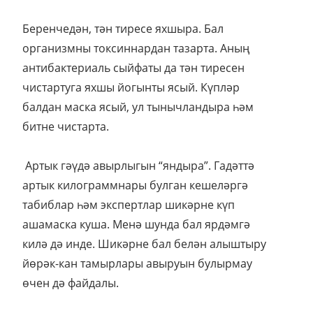
Беренчедән, тән тиресе яхшыра. Бал
организмны токсиннардан тазарта. Аның
антибактериаль сыйфаты да тән тиресен
чистартуга яхшы йогынты ясый. Күпләр
балдан маска ясый, ул тынычландыра һәм
битне чистарта.
Артык гәүдә авырлыгын “яндыра”. Гадәттә
артык килограммнары булган кешеләргә
табиблар һәм экспертлар шикәрне күп
ашамаска куша. Менә шунда бал ярдәмгә
килә дә инде. Шикәрне бал белән алыштыру
йөрәк-кан тамырлары авыруын булырмау
өчен дә файдалы.