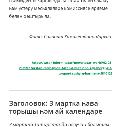
Президенты каршындагы Татар телен саклау
һәм үстерү мәсьәләләре комиссиясе ярдәме
белән оештырыла.
Фото: Салават Камалетдинов/архив
https://tatar-inform.tatar/news/tatar_world/02-03-
2021/tatarstan-radiosynda-tatar-d-bi-telend-s-yl-sherg-yr-t-
torgan-tapshyru-bashlana-5810129
Заголовок: 3 мартка һава
торышы һәм ай календаре
3 мартта Татарстанда аязучан-болытлы