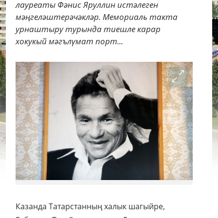
лауреаты Фәнис Яруллин истәлеген
мәңгеләштерәчәкләр. Мемориаль такта
урнаштыру турында тиешле карар
хокукый мәгълүмат порт...
Казанда Татарстанның халык шагыйре,