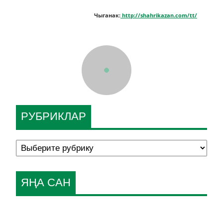
Чыганак:
http://shahrikazan.com/tt/
РУБРИКЛАР
ЯҢА САН