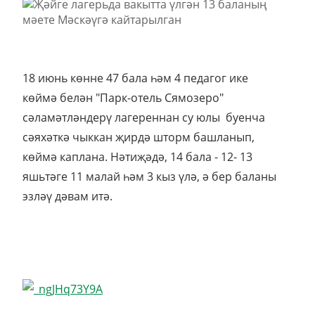
18 июнь көнне 47 бала һәм 4 педагог ике
көймә белән "Парк-отель Сямозеро"
сәламәтләндерү лагереннан су юлы буенча
сәяхәткә чыккан җирдә шторм башланып,
көймә каплана. Нәтиҗәдә, 14 бала - 12- 13
яшьтәге 11 малай һәм 3 кыз үлә, ә бер баланы
эзләү дәвам итә.