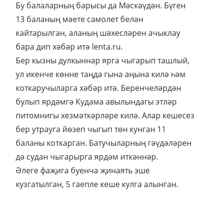
Бу балаларның барысы да Мәскәүдән. Бүген
13 баланың мәете самолет белән
кайтарылган, аланың шәхесләрен ачыклау
бара дип хәбәр итә lenta.ru.
Бер кызны дулкыннар ярга чыгарып ташлый,
ул икенче көнне таңда гына аңына килә һәм
коткаручыларга хәбәр итә. Беренчеләрдән
булып ярдәмгә Кудама авылындагы этләр
питомнигы хезмәткәрләре килә. Алар кешесез
бер утрауга йөзеп чыгып төн кунган 11
баланы коткарган. Батучыларның гәүдәләрен
дә судан чыгарырга ярдәм иткәннәр.
Әлеге фаҗига буенча җинаять эше
кузгатылган, 5 гаепле кеше кулга алынган.