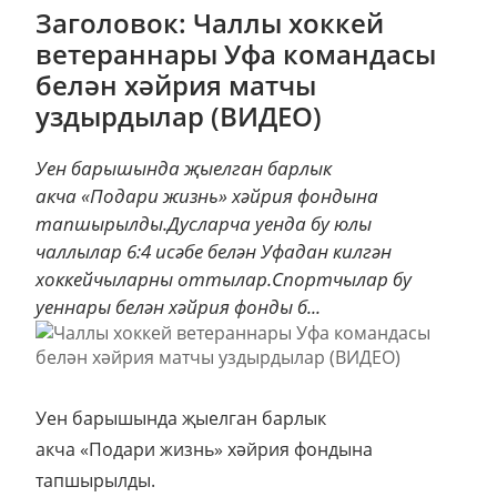
Заголовок: Чаллы хоккей
ветераннары Уфа командасы
белән хәйрия матчы
уздырдылар (ВИДЕО)
Уен барышында җыелган барлык
акча «Подари жизнь» хәйрия фондына
тапшырылды.Дусларча уенда бу юлы
чаллылар 6:4 исәбе белән Уфадан килгән
хоккейчыларны оттылар.Спортчылар бу
уеннары белән хәйрия фонды б...
Уен барышында җыелган барлык
акча «Подари жизнь» хәйрия фондына
тапшырылды.