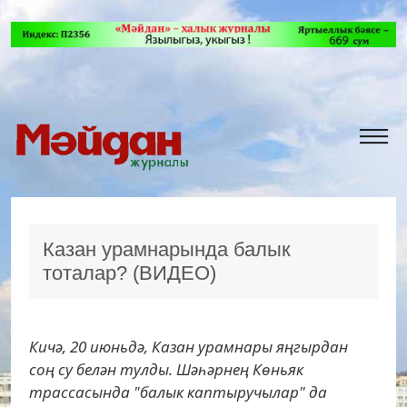
Казан урамнарында балык
тоталар? (ВИДЕО)
Кичә, 20 июньдә, Казан урамнары яңгырдан
соң су белән тулды. Шәһәрнең Көньяк
трассасында "балык каптыручылар" да