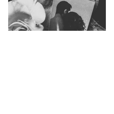
Кара тасмалы фото
Главная
Журнал турында
Редколлегия
Авторлар
Язылу