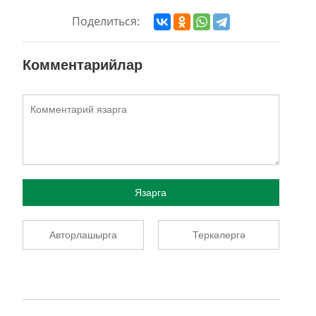
Поделиться:
Комментарийлар
Язарга
Авторлашырга
Теркәлергә