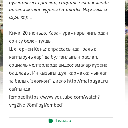
булганлыгын раслап, социаль челтәрләрдә
видеоязмалар күренә башлады. Иң кызыгы
шул: кар...
Кичә, 20 июньдә, Казан урамнары яңгырдан
соң су белән тулды.
Шәһәрнең Көньяк трассасында "балык
каптыручылар" да булганлыгын раслап,
социаль челтәрләрдә видеоязмалар күренә
башлады. Иң кызыгы шул: кармакка чынлап
та балык "эләккән", диелә http://matbugat.ru
сайтында.
[embed]https://www.youtube.com/watch?
v=gZNdI78mFpg[/embed]
Язмалар