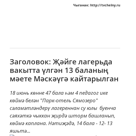
Чыганак: http://tvchelny.ru
Заголовок: Җәйге лагерьда
вакытта үлгән 13 баланың
мәете Мәскәүгә кайтарылган
18 июнь көнне 47 бала һәм 4 педагог ике
көймә белән "Парк-отель Сямозеро"
сәламәтләндерү лагереннан су юлы буенча
сәяхәткә чыккан җирдә шторм башланып,
көймә каплана. Нәтиҗәдә, 14 бала - 12- 13
яшьтә...