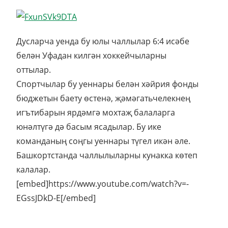
Дусларча уенда бу юлы чаллылар 6:4 исәбе
белән Уфадан килгән хоккейчыларны
оттылар.
Спортчылар бу уеннары белән хәйрия фонды
бюджетын баету өстенә, җәмәгатьчелекнең
игътибарын ярдәмгә мохтаҗ балаларга
юнәлтүгә дә басым ясадылар. Бу ике
команданың соңгы уеннары түгел икән әле.
Башкортстанда чаллылыларны кунакка көтеп
калалар.
[embed]https://www.youtube.com/watch?v=-
EGssJDkD-E[/embed]