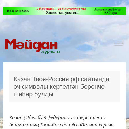
Казан Твоя-Россия.рф сайтында
өч символы кертелгән беренче
шәһәр булды
Казан (Идел буе) федераль университеты
башкаланың Твоя-Россия.рф сайтына кергән