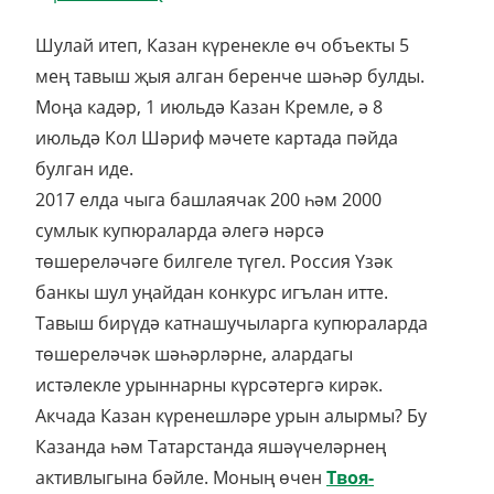
Шулай итеп, Казан күренекле өч объекты 5
мең тавыш җыя алган беренче шәһәр булды.
Моңа кадәр, 1 июльдә Казан Кремле, ә 8
июльдә Кол Шәриф мәчете картада пәйда
булган иде.
2017 елда чыга башлаячак 200 һәм 2000
сумлык купюраларда әлегә нәрсә
төшереләчәге билгеле түгел. Россия Үзәк
банкы шул уңайдан конкурс игълан итте.
Тавыш бирүдә катнашучыларга купюраларда
төшереләчәк шәһәрләрне, алардагы
истәлекле урыннарны күрсәтергә кирәк.
Акчада Казан күренешләре урын алырмы? Бу
Казанда һәм Татарстанда яшәүчеләрнең
активлыгына бәйле. Моның өчен
Твоя-