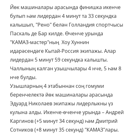
Йөк машиналары арасында финишка икенче
булып һәм лидердан 4 минут та 33 секундка
калышып, "Рено" белән Голландия спортчысы
Паскаль де Бар килде. Өченче урында
"КАМАЗ-мастер"ның Хоу Хуннин
идарәсендәге Кытай-Россия экипажы. Алар
лидердан 5 минут 59 секундка калышты.
Чаллының калган узышчылары 4 нче, 5 һәм 8
нче булды.
Узышларның 4 этабыннан соң гомуми
беренчелектә йөк машиналары арасында
Эдуард Николаев экипажы лидерлыкны үз
кулына алды. Икенче-өченче урында – Андрей
Каргинов (+5 минут 34 секунд) һәм Дмитрий
Сотников (+8 минут 35 секунд) "КАМАЗ"лары.