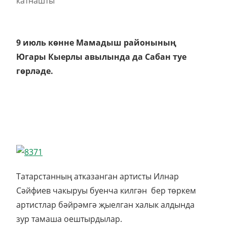
9 июль көнне Мамадыш районының
Югары Кыерлы авылында да Сабан туе
гөрләде.
Татарстанның атказанган артисты Илнар
Сәйфиев чакыруы буенча килгән бер төркем
артистлар бәйрәмгә җыелган халык алдында
зур тамаша оештырдылар.