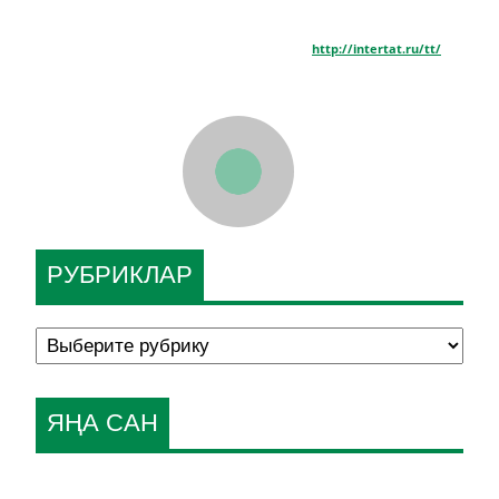
http://intertat.ru/tt/
РУБРИКЛАР
ЯҢА САН