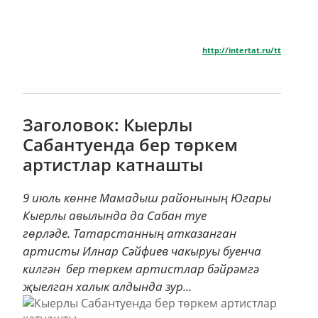
http://intertat.ru/tt
Заголовок: Кыерлы
Сабантуенда бер төркем
артистлар катнашты
9 июль көнне Мамадыш районының Югары
Кыерлы авылында да Сабан туе
гөрләде. Татарстанның атказанган
артисты Илнар Сәйфиев чакыруы буенча
килгән бер төркем артистлар бәйрәмгә
җыелган халык алдында зур...