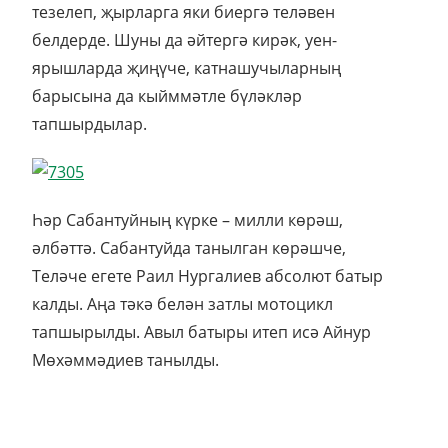
тезелеп, җырларга яки биергә теләвен
белдерде. Шуны да әйтергә кирәк, уен-
ярышларда җиңүче, катнашучыларның
барысына да кыйммәтле бүләкләр
тапшырдылар.
Һәр Сабантуйның күрке – милли көрәш,
әлбәттә. Сабантуйда танылган көрәшче,
Теләче егете Раил Нургалиев абсолют батыр
калды. Аңа тәкә белән затлы мотоцикл
тапшырылды. Авыл батыры итеп исә Айнур
Мөхәммәдиев танылды.