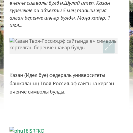
өченче символы булды.Шулай итеп, Казан
күренекле өч объекты 5 мең тавыш җыя
алган беренче шәһәр булды. Моңа кадәр, 1
июл...
Казан (Идел буе) федераль университеты
башкаланың Твоя-Россия.рф сайтына кергән
өченче символы булды.