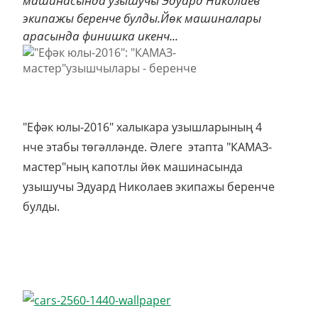
машинасында узышучы Эдуард Николаев
экипажы беренче булды.Йөк машиналары
арасында финишка икенч...
"Ефәк юлы-2016" халыкара узышларының 4
нче этабы төгәлләнде. Әлеге этапта "КАМАЗ-
мастер"ның капотлы йөк машинасында
узышучы Эдуард Николаев экипажы беренче
булды.