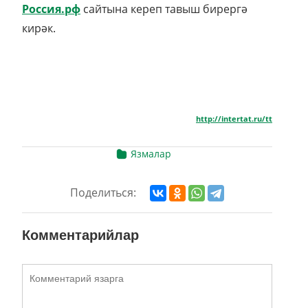
Россия.рф
сайтына кереп тавыш бирергә
кирәк.
http://intertat.ru/tt
Язмалар
Поделиться:
Комментарийлар