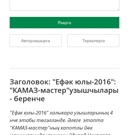
Язарга
Авторлашырга
Теркәлергә
Заголовок: "Ефәк юлы-2016":
"КАМАЗ-мастер"узышчылары
- беренче
"Ефәк юлы-2016" халыкара узышларының 4
нче этабы төгәлләнде. Әлеге этапта
"КАМАЗ-мастер"ның капотлы йөк