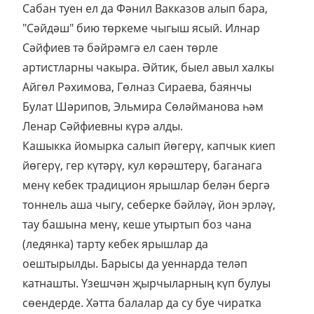
Сабан туен ел да Фәнил Вакказов алып бара,
"Сәйдәш" бию төркеме чыгыш ясый. Илнар
Сәйфиев тә бәйрәмгә ел саен төрле
артистларны чакыра. Әйтик, быел авыл халкы
Айгөл Рәхимова, Гөлназ Сираева, баянчы
Булат Шәрипов, Эльмира Сөләйманова һәм
Ленар Сәйфиевны күрә алды.
Кашыкка йомырка салып йөгерү, капчык киеп
йөгерү, гер күтәрү, кул көрәштерү, баганага
менү кебек традицион ярышлар белән бергә
тоннель аша чыгу, себерке бәйләү, йон эрләү,
тау башына менү, кеше утыртып боз чана
(ледянка) тарту кебек ярышлар да
оештырылды. Барысы да уеннарда теләп
катнашты. Үзешчән җырчыларның күп булуы
сөендерде. Хәтта балалар да су буе чиратка