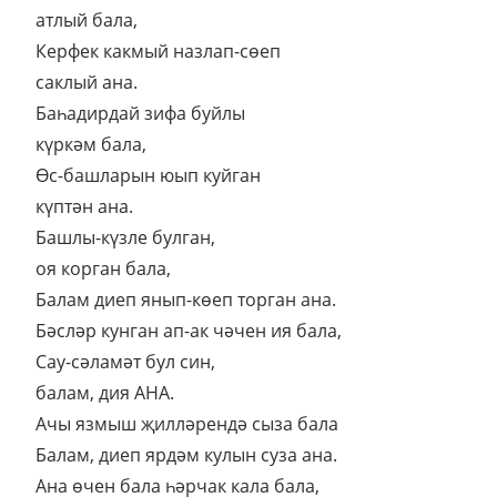
атлый бала,
Керфек какмый назлап-сөеп
саклый ана.
Баһадирдай зифа буйлы
күркәм бала,
Өс-башларын юып куйган
күптән ана.
Башлы-күзле булган,
оя корган бала,
Балам диеп янып-көеп торган ана.
Бәсләр кунган ап-ак чәчен ия бала,
Сау-сәламәт бул син,
балам, дия АНА.
Ачы язмыш җилләрендә сыза бала
Балам, диеп ярдәм кулын суза ана.
Ана өчен бала һәрчак кала бала,