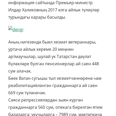
информация сайтында Премьер-министр
Илдар Халиковның 2017 елга айлык түләүләр
турындагы карары басылды.
Аның нигезендә быел хезмәт ветераннары,
уртача айлык кереме 20 меңнән
артмаучылар, шулай ук Татарстан дәүләт
бүләкләре булган пенсионерлар ай саен 448
сум алачак.
Бөек Ватан сугышы тыл хезмәтчәннәренә һәм
реабилитацияләнгән гражданнарга ай саен
669 сум түләнәчәк.
Сәяси репрессияләрдән зыян күргән
гражданнарга 560 сум, опекага бирелгән ятим
балаларга: укучыларга – 7989 сум, мәктәпкәчә