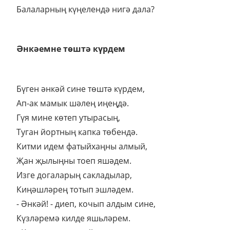
Балаларның күңелендә нигә дала?
Әнкәемне төштә күрдем
Бүген әнкәй сине төштә күрдем,
Ап-ак мамык шәлең иңеңдә.
Гүя мине көтеп утырасың,
Туган йортның капка төбендә.
Китми идем фатыйхаңны алмый,
Җан җылыңны тоеп яшәдем.
Изге догаларың сакладылар,
Киңәшләрең тотып эшләдем.
- Әнкәй! - диеп, кочып алдым сине,
Күзләремә килде яшьләрем.