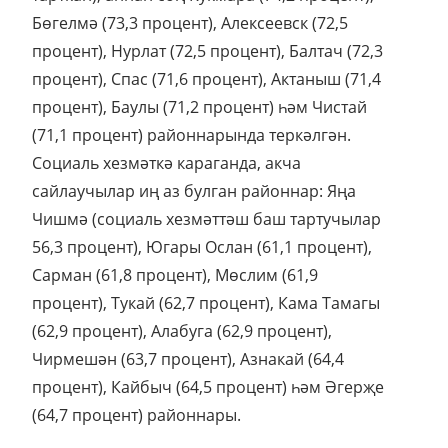
Бөгелмә (73,3 процент), Алексеевск (72,5
процент), Нурлат (72,5 процент), Балтач (72,3
процент), Спас (71,6 процент), Актаныш (71,4
процент), Баулы (71,2 процент) һәм Чистай
(71,1 процент) районнарында теркәлгән.
Социаль хезмәткә караганда, акча
сайлаучылар иң аз булган районнар: Яңа
Чишмә (социаль хезмәттәш баш тартучылар
56,3 процент), Югары Ослан (61,1 процент),
Сарман (61,8 процент), Мөслим (61,9
процент), Тукай (62,7 процент), Кама Тамагы
(62,9 процент), Алабуга (62,9 процент),
Чирмешән (63,7 процент), Азнакай (64,4
процент), Кайбыч (64,5 процент) һәм Әгерҗе
(64,7 процент) районнары.