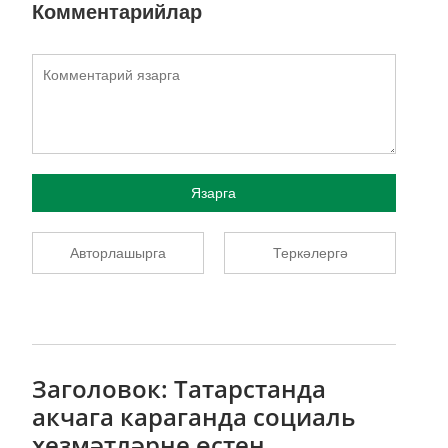
Комментарийлар
Язарга
Авторлашырга
Теркәлергә
Заголовок: Татарстанда
акчага караганда социаль
хезмәтләрне өстен