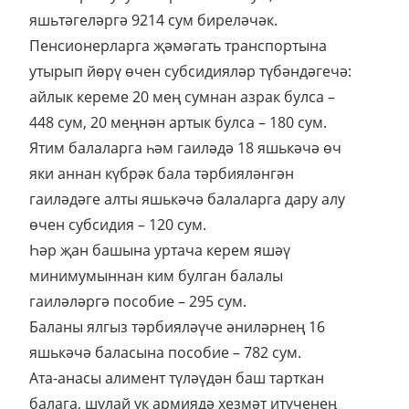
яшьтәгеләргә 9214 сум биреләчәк.
Пенсионерларга җәмәгать транспортына
утырып йөрү өчен субсидияләр түбәндәгечә:
айлык кереме 20 мең сумнан азрак булса –
448 сум, 20 меңнән артык булса – 180 сум.
Ятим балаларга һәм гаиләдә 18 яшькәчә өч
яки аннан күбрәк бала тәрбияләнгән
гаиләдәге алты яшькәчә балаларга дару алу
өчен субсидия – 120 сум.
Һәр җан башына уртача керем яшәү
минимумыннан ким булган балалы
гаиләләргә пособие – 295 сум.
Баланы ялгыз тәрбияләүче әниләрнең 16
яшькәчә баласына пособие – 782 сум.
Ата-анасы алимент түләүдән баш тарткан
балага, шулай ук армиядә хезмәт итүченең