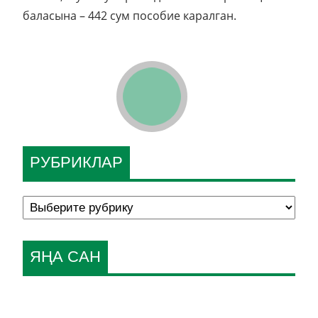
баласына – 442 сум пособие каралган.
РУБРИКЛАР
ЯҢА САН