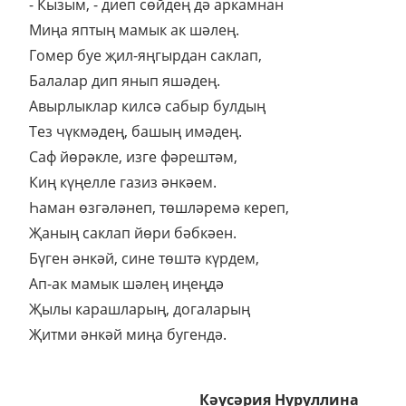
- Кызым, - диеп сөйдең дә аркамнан
Миңа яптың мамык ак шәлең.
Гомер буе җил-яңгырдан саклап,
Балалар дип янып яшәдең.
Авырлыклар килсә сабыр булдың
Тез чүкмәдең, башың имәдең.
Саф йөрәкле, изге фәрештәм,
Киң күңелле газиз әнкәем.
Һаман өзгәләнеп, төшләремә кереп,
Җаның саклап йөри бәбкәен.
Бүген әнкәй, сине төштә күрдем,
Ап-ак мамык шәлең иңеңдә
Җылы карашларың, догаларың
Җитми әнкәй миңа бугендә.
Кәүсәрия Нуруллина