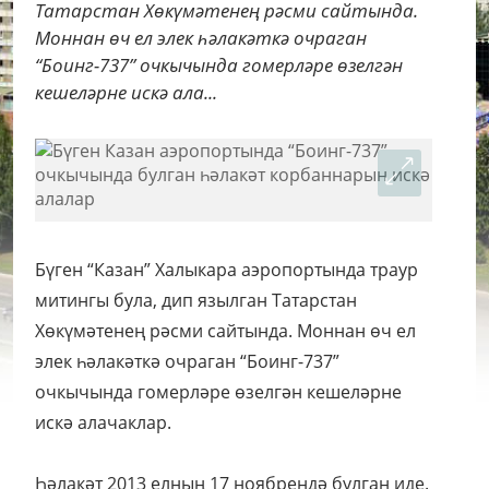
Татарстан Хөкүмәтенең рәсми сайтында.
Моннан өч ел элек һәлакәткә очраган
“Боинг-737” очкычында гомерләре өзелгән
кешеләрне искә ала...
Бүген “Казан” Халыкара аэропортында траур
митингы була, дип язылган Татарстан
Хөкүмәтенең рәсми сайтында.
Моннан өч ел
элек һәлакәткә очраган “Боинг-737”
очкычында гомерләре өзелгән кешеләрне
искә алачаклар.
Һәлакәт 2013 елның 17 ноябрендә булган иде.