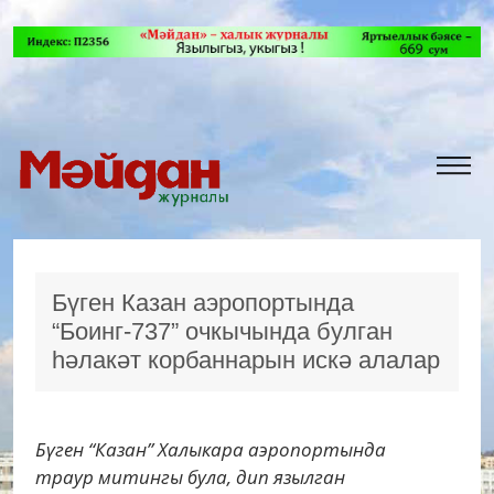
Бүген Казан аэропортында
“Боинг-737” очкычында булган
һәлакәт корбаннарын искә алалар
Бүген “Казан” Халыкара аэропортында
траур митингы була, дип язылган