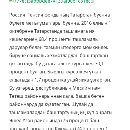
Россия Пенсия фондының Татарстан буенча
бүлеге мәгълүматлары буенча, 2016 елның 1
октябренә Татарстанда ташламага ия
кешеләрнең 68,4 проценты ташламалы
дарулар белән тәэмин ителергә мөмкинлек
бирүче социаль хезмәтләрдән баш тарткан
(узган елда бу датага әлеге күрсәткеч 70,1
процент булган. Быелгы күрсәткеч үткән
елдагыдан 1,7 процентка уңай якка үзгәргән.
Бу үзгәреш республиканың Мөслим һәм
Тәтеш районнарыннан кала, башка бөтен
районнарда да күзәтелгән. Шулай да
ташламалардан баш тартуның иң күп очрагы
Яшел Үзән районында (75 процент баш
тарткан), аннан соң Кукмара (74,2 процент),