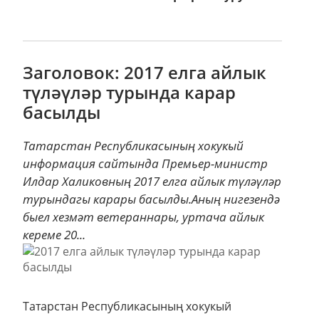
Заголовок: 2017 елга айлык
түләүләр турында карар
басылды
Татарстан Республикасының хокукый
информация сайтында Премьер-министр
Илдар Халиковның 2017 елга айлык түләүләр
турындагы карары басылды.Аның нигезендә
быел хезмәт ветераннары, уртача айлык
кереме 20...
Татарстан Республикасының хокукый