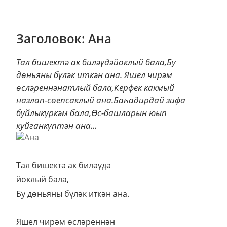
Заголовок: Ана
Тал бишектә ак биләүдәйоклый бала,Бу
дөньяны бүләк иткән ана. Яшел чирәм
өсләреннәнатлый бала,Керфек какмый
назлап-сөепсаклый ана.Баһадирдай зифа
буйлыкүркәм бала,Өс-башларын юып
куйганкүптән ана...
Тал бишектә ак биләүдә
йоклый бала,
Бу дөньяны бүләк иткән ана.
Яшел чирәм өсләреннән