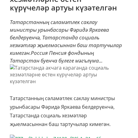
күрүчеләр артуы күзәтелгән
Татарстанның сәламәтлек саклау
министры урынбасары Фәридә Яркаева
белдерүенчә, Татарстанда социаль
хезмәтләр җыелмасыннан баш тартучылар
кимегән.Россия Пенсия фондының
Татарстан буенча бүлеге мәгълүма...
Татарстанның сәламәтлек саклау министры
урынбасары Фәридә Яркаева белдерүенчә,
Татарстанда социаль хезмәтләр
җыелмасыннан баш тартучылар кимегән.