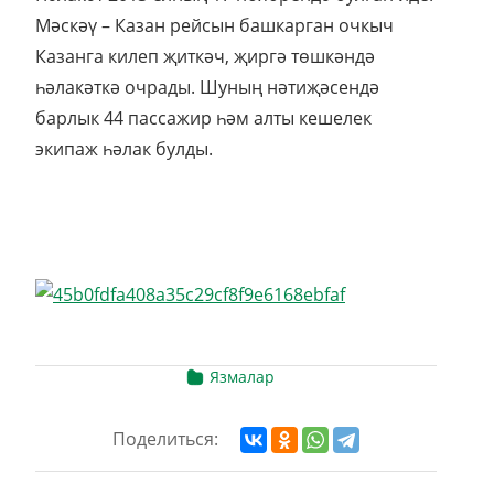
Мәскәү – Казан рейсын башкарган очкыч
Казанга килеп җиткәч, җиргә төшкәндә
һәлакәткә очрады. Шуның нәтиҗәсендә
барлык 44 пассажир һәм алты кешелек
экипаж һәлак булды.
Язмалар
Поделиться: