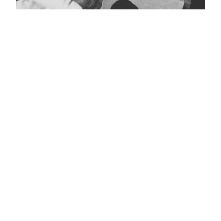
Кара тасмалы фото
Главная
Журнал турында
Редколлегия
Авторлар
Язылу