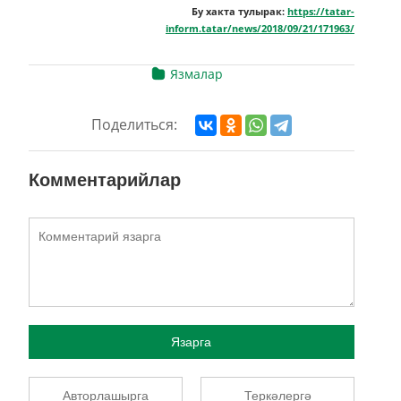
Бу хакта тулырак:
https://tatar-
inform.tatar/news/2018/09/21/171963/
Язмалар
Поделиться:
Комментарийлар
Язарга
Авторлашырга
Теркәлергә