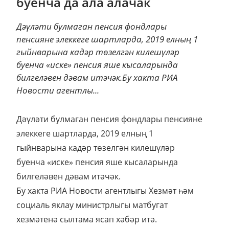
буенча да ала алачак
Дәүләти булмаган пенсия фондлары
пенсияне элеккеге шартларда, 2019 елның 1
гыйнварына кадәр төзелгән килешүләр
буенча «иске» пенсия яше кысаларында
билгеләвен дәвам итәчәк.Бу хакта РИА
Новости агентлы...
Дәүләти булмаган пенсия фондлары пенсияне
элеккеге шартларда, 2019 елның 1
гыйнварына кадәр төзелгән килешүләр
буенча «иске» пенсия яше кысаларында
билгеләвен дәвам итәчәк.
Бу хакта РИА Новости агентлыгы Хезмәт һәм
социаль яклау министрлыгы матбугат
хезмәтенә сылтама ясап хәбәр итә.