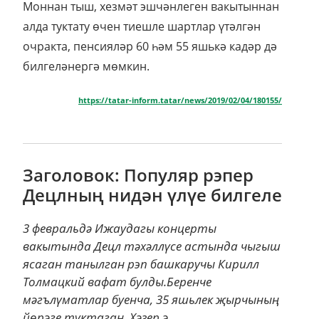
Моннан тыш, хезмәт эшчәнлеген вакытыннан
алда туктату өчен тиешле шартлар үтәлгән
очракта, пенсияләр 60 һәм 55 яшькә кадәр дә
билгеләнергә мөмкин.
https://tatar-inform.tatar/news/2019/02/04/180155/
Заголовок: Популяр рэпер
Децлның нидән үлүе билгеле
3 февральдә Ижаудагы концерты
вакытында Децл тәхәллүсе астында чыгыш
ясаган танылган рэп башкаручы Кирилл
Толмацкий вафат булды.Беренче
мәгълүматлар буенча, 35 яшьлек җырчының
йөрәге туктаган. Хәзер ә...