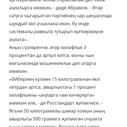
аңлатырга мөмкин, - диде Абрамов. - Әгәр
сатуга чыгарылган партиянең һәр шешәсендә
шундый хәл ачыклана икән, бу инде
системалы рәвештә тутырып җиткермәүне
аңлата».
Аның сүзләренчә, әгәр хилафлык 3
проценттан да артып китсә, моны чын
мәгънәсендә мошенниклык дип атарга
мөмкин.
«Әйбернең күләме 15 килограммнан яки
литрдан артса, авырлыктагы 1 процент
хилафлыкны «аңларга һәм кичерергә»
мөмкин әле, - ди Росстандарт җитәкчесе. -
Ягъни 50 килограммлы шикәр комын аның
авырлыгы 500 граммга җитмәгән очракта
гына сатарга мөмкин. Росстандарт әлеге