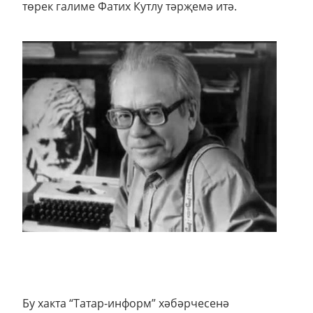
төрек галиме Фатих Кутлу тәрҗемә итә.
Бу хакта “Татар-информ” хәбәрчесенә