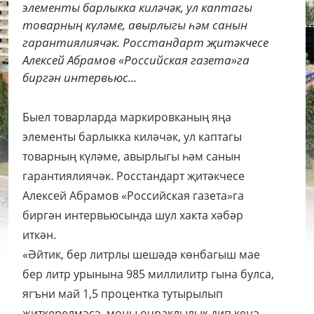
элементы барлыкка киләчәк, ул каптагы
товарның күләме, авырлыгы һәм санын
гарантиялиячәк. Росстандарт җитәкчесе
Алексей Абрамов «Российская газета»га
биргән интервьюс...
Быел товарларда маркировканың яңа
элементы барлыкка киләчәк, ул каптагы
товарның күләме, авырлыгы һәм санын
гарантиялиячәк.
Росстандарт җитәкчесе
Алексей Абрамов «Российская газета»га
биргән интервьюсында шул хакта хәбәр
иткән.
«Әйтик, бер литрлы шешәдә көнбагыш мае
бер литр урынына 985 миллилитр гына булса,
ягъни май 1,5 процентка тутырылып
җиткерелмәсә, моны очраклылык дип кенә