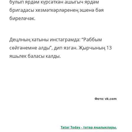
булып ярдәм күрсәткән ашыгыч ярдәм
бригадасы хезмәткәрләренең эшенә бәя
биреләчәк.
Децлның хатыны инстаграмда: “Раббым
сөйгәнемне алды”, дип язган. Җырчының 13
яшьлек баласы калды.
Фото: vk.com
Tatar Today - татар яңалыклары.