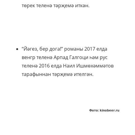
төрек теленә тәрҗемә иткән.
“Йәгез, бер дога!” романы 2017 елда
венгр теленә Арпад Галгоци һәм рус
теленә 2016 елда Наил Ишмөхәммәтов
тарафыннан тәрҗемә ителгән.
Фото: kinobeer.ru