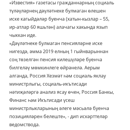
«Известия» газетасы гражданнарның социаль
түләүләрнең дәүләтнеке булмаган өлешен
иске кагыйдәләр буенча (хатын-кызлар – 55,
ир-атлар 60 яшьтән) алачагы хакында язып
чыккан иде.
«Дәүләтнеке булмаган пенсияләрне иске
нигездә, әмма 2019 елның 1 гыйнварыннан
соң төзелгән пенсия килешүләре буенча
билгеләү мөмкинлеге өйрәнелә. Аерым
алганда, Россия Хезмәт һәм социаль яклау
министрлыгы, социаль-икътисади
нәтиҗәләргә анализ ясау өчен, Россия Банкы,
Финанс һәм Икътисади үсеш
министрлыкларының әлеге мәсьәлә буенча
позицияләрен белеште», - дип искәрттеләр
ведомствода.