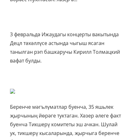
3 февральдә Ижаудагы концерты вакытында
Децл тәхәллүсе астында чыгыш ясаган
танылган рэп башкаручы Кирилл Толмацкий
вафат булды.
Беренче мәгълүматлар буенча, 35 яшьлек
җырчының йөрәге туктаган. Хәзер әлеге факт
буенча Тикшерү комитеты эш ачкан. Шулай
ук, тикшерү кысаларында, җырчыга беренче