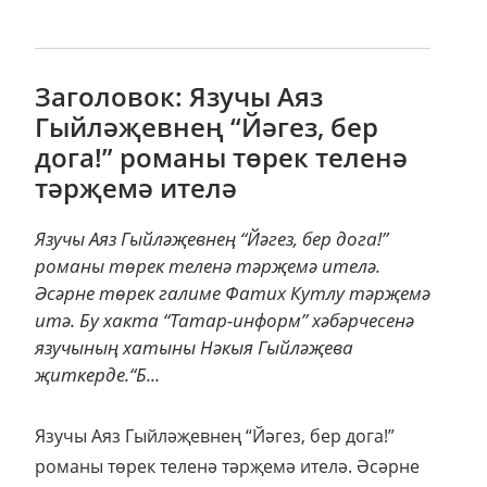
Заголовок: Язучы Аяз
Гыйләҗевнең “Йәгез, бер
дога!” романы төрек теленә
тәрҗемә ителә
Язучы Аяз Гыйләҗевнең “Йәгез, бер дога!”
романы төрек теленә тәрҗемә ителә.
Әсәрне төрек галиме Фатих Кутлу тәрҗемә
итә. Бу хакта “Татар-информ” хәбәрчесенә
язучының хатыны Нәкыя Гыйләҗева
җиткерде.“Б...
Язучы Аяз Гыйләҗевнең “Йәгез, бер дога!”
романы төрек теленә тәрҗемә ителә. Әсәрне