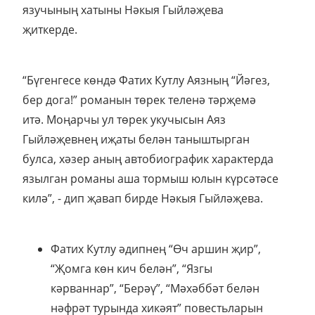
язучының хатыны Нәкыя Гыйләҗева
җиткерде.
“Бүгенгесе көндә Фатих Кутлу Аязның “Йәгез,
бер дога!” романын төрек теленә тәрҗемә
итә. Моңарчы ул төрек укучысын Аяз
Гыйләҗевнең иҗаты белән таныштырган
булса, хәзер аның автобиографик характерда
язылган романы аша тормыш юлын күрсәтәсе
килә”, - дип җавап бирде Нәкыя Гыйләҗева.
Фатих Кутлу әдипнең “Өч аршин җир”,
“Җомга көн кич белән”, “Язгы
кәрваннар”, “Берәү”, “Мәхәббәт белән
нәфрәт турында хикәят” повестьларын