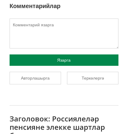
Комментарийлар
Язарга
Авторлашырга
Теркәлергә
Заголовок: Россиялеләр
пенсияне элекке шартлар