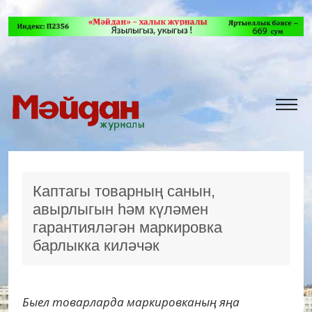
Каптагы товарның санын,
авырлыгын һәм күләмен
гарантияләгән маркировка
барлыкка киләчәк
Быел товарларда маркировканың яңа