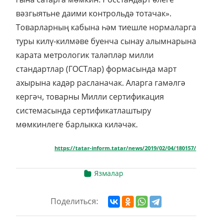
вәзгыятьне даими контрольдә тотачак».
Товарларның кабына һәм тиешле нормаларга
туры килү-килмәве буенча сынау алымнарына
карата метрологик таләпләр милли
стандартлар (ГОСТлар) формасында март
ахырына кадәр расланачак. Аларга гамәлгә
кергәч, товарны Милли сертификация
системасында сертификатлаштыру
мөмкинлеге барлыкка киләчәк.
https://tatar-inform.tatar/news/2019/02/04/180157/
Язмалар
Поделиться: