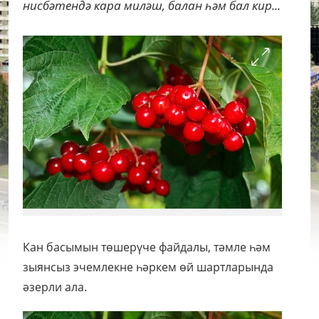
нисбәтендә кара миләш, балан һәм бал кир...
Кан басымын төшерүче файдалы, тәмле һәм
зыянсыз эчемлекне һәркем өй шартларында
әзерли ала.