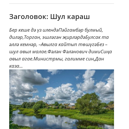
Заголовок: Шул караш
Бер кеше дә үз илендәПәйгамбәр булмый,
диләр,Торган, эшләгән җирләрдәБулсак та
әллә кемнәр, –Авылга кайтып төшүгәБез –
шул авыл малае.Фәлән Фәләнович димиСиңа
авыл агае.Министрмы, галимме син,Дан
каза...