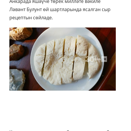
Анкарада яшәүче төрек милләте вәкиле
Ләвәнт Булунт өй шартларында ясалган сыр
рецептын сөйләде.