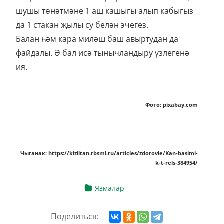
шушы төнәтмәне 1 аш кашыгы алып кабыгыз
да 1 стакан җылы су белән эчегез.
Балан һәм кара миләш баш авыртудан да
файдалы. Ә бал исә тынычландыру үзлегенә
ия.
Фото: pixabay.com
Чыганак: https://kiziltan.rbsmi.ru/articles/zdorovie/Kan-basimi-
k-t-rels-384954/
Язмалар
Поделиться: