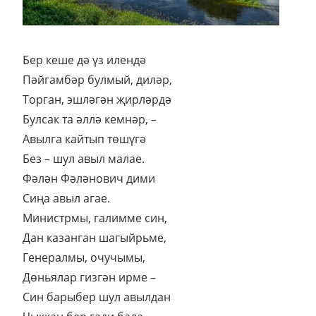
Бер кеше дә үз илендә
Пәйгамбәр булмый, диләр,
Торган, эшләгән җирләрдә
Булсак та әллә кемнәр, –
Авылга кайтып төшүгә
Без – шул авыл малае.
Фәлән Фәләнович дими
Сиңа авыл агае.
Министрмы, галимме син,
Дан казанган шагыйрьме,
Генералмы, очучымы,
Дөньялар гизгән ирме –
Син барыбер шул авылдан