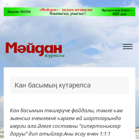
Кан басымың күтәрелсә
Кан басымын төшерүче файдалы, тәмле һәм
зыянсыз эчемлекне һәркем өй шартларында
әзерли ала.Әлеге составны “гипертониклар
даруы” дип атыйлар.Аны ясау өчен 1:1:1