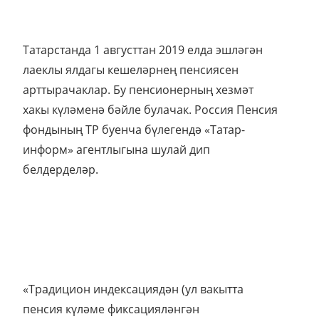
Татарстанда 1 августтан 2019 елда эшләгән
лаеклы ялдагы кешеләрнең пенсиясен
арттырачаклар. Бу пенсионерның хезмәт
хакы күләменә бәйле булачак. Россия Пенсия
фондының ТР буенча бүлегендә «Татар-
информ» агентлыгына шулай дип
белдерделәр.
«Традицион индексациядән (ул вакытта
пенсия күләме фиксацияләнгән