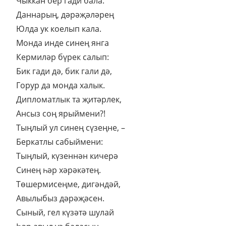
Чыккан бер гади бала.
Даннарың, дәрәҗәләрең
Юлда ук коелып кала.
Монда инде синең янга
Кермиләр бүрек салып:
Бик гади дә, бик гали дә,
Горур да монда халык.
Дипломатлык та җитәрлек,
Ансыз соң ярыймени?!
Тыңлый ул синең сүзеңне, –
Беркатлы сабыймени:
Тыңлый, күзеннән кичерә
Синең һәр хәрәкәтең.
Төшермисеңме, дигәндәй,
Авылыбыз дәрәҗәсен.
Сыный, гел күзәтә шулай