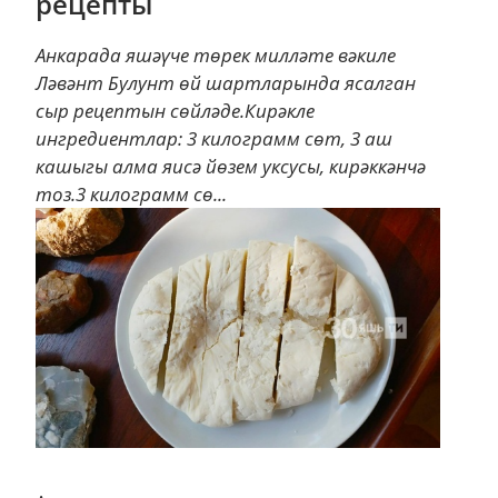
рецепты
Анкарада яшәүче төрек милләте вәкиле
Ләвәнт Булунт өй шартларында ясалган
сыр рецептын сөйләде.Кирәкле
ингредиентлар: 3 килограмм сөт, 3 аш
кашыгы алма яисә йөзем уксусы, кирәккәнчә
тоз.3 килограмм сө...