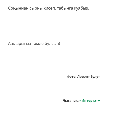
Соңыннан сырны кисеп, табынга куябыз.
Ашларыгыз тәмле булсын!
Фото: Ләвәнт Булут
Чыганак:
«Интертат»