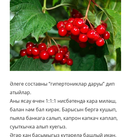
Әлеге составны “гипертониклар даруы” дип
атыйлар.
Аны ясау өчен 1:1:1 нисбәтендә кара миләш,
балан һәм бал кирәк. Барысын бергә кушып,
пыяла банкага салып, капрон капкач каплап,
суыткычка алып куегыз.
Әгәр кан басымыгыз күтәрелә башлый икән,