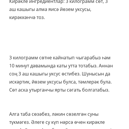
Кирәкле ингредиентлар: 3 килограмм сөт, 3
аш кашыгы алма яисә йөзем уксусы,
кирәккәнчә тоз.
3 килограмм сөтне кайнатып чыгарабыз һәм
10 минут дәвамында каты утта тотабыз. Аннан
соң 3 аш кашыгы уксус өстибез. Шунысын да
искәртик, йөзем уксусы булса, тәмлерәк була.
Сөт аска утырганчы ярты сәгать болгатабыз.
Алга таба сөзәбез, ләкин сөзелгән суны
түкмәгез. Әлеге су күп нәрсә өчен кирәкле