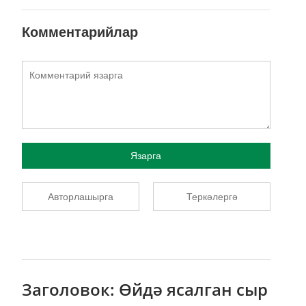
Комментарийлар
Язарга
Авторлашырга
Теркәлергә
Заголовок: Өйдә ясалган сыр