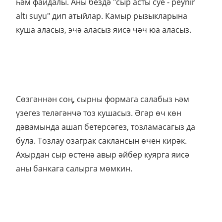
һәм файдалы. Аны бездә "сыр асты суе - peynir
altı suyu" дип атыйлар. Камыр рызыкларына
куша аласыз, эчә аласыз яисә чәч юа аласыз.
Сөзгәннән соң, сырны формага салабыз һәм
үзегез теләгәнчә тоз кушасыз. Әгәр өч көн
дәвамында ашап бетерсәгез, тозламасагыз да
була. Тозлау озаграк саклансын өчен кирәк.
Ахырдан сыр өстенә авыр әйбер куярга яисә
аны банкага салырга мөмкин.