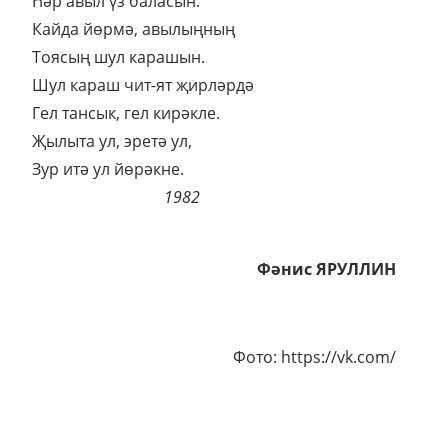
Һәр авыл үз баласын.
Кайда йөрмә, авылыңның
Тоясың шул карашын.
Шул караш чит-ят җирләрдә
Гел тансык, гел кирәкле.
Җылыта ул, эретә ул,
Зур итә ул йөрәкне.
1982
Фәнис ЯРУЛЛИН
Фото: https://vk.com/