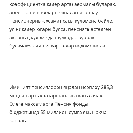
коэффициентка кадәр арта) аермалы буларак,
августта пенсияләрне яңадан исәпләү
пенсионерның хезмәт хакы күләменә бәйле:
ул никадәр югары булса, пенсиягә өстәлгән
акчаның күләме дә шулкадәр зуррак
булачак», - дип искәрттеләр ведомствода.
Иминият пенсияләрен яңадан исәпләү 285,3
меңнән артык татарстанлыга кагылачак.
Әлеге максатларга Пенсия фонды
бюджетында 55 миллион сумга якын акча
каралган.