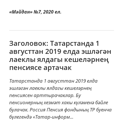
«Мәйдан» №7, 2020 ел.
Заголовок: Татарстанда 1
августтан 2019 елда эшләгән
лаеклы ялдагы кешеләрнең
пенсиясе артачак
Татарстанда 1 августтан 2019 елда
эшләгән лаеклы ялдагы кешеләрнең
пенсиясен арттырачаклар. Бу
пенсионерның хезмәт хакы күләменә бәйле
булачак. Россия Пенсия фондының ТР буенча
бүлегендә «Татар-информ...