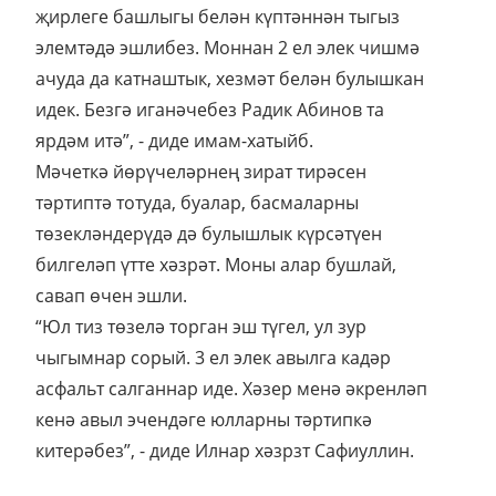
җирлеге башлыгы белән күптәннән тыгыз
элемтәдә эшлибез. Моннан 2 ел элек чишмә
ачуда да катнаштык, хезмәт белән булышкан
идек. Безгә иганәчебез Радик Абинов та
ярдәм итә”, - диде имам-хатыйб.
Мәчеткә йөрүчеләрнең зират тирәсен
тәртиптә тотуда, буалар, басмаларны
төзекләндерүдә дә булышлык күрсәтүен
билгеләп үтте хәзрәт. Моны алар бушлай,
савап өчен эшли.
“Юл тиз төзелә торган эш түгел, ул зур
чыгымнар сорый. 3 ел элек авылга кадәр
асфальт салганнар иде. Хәзер менә әкренләп
кенә авыл эчендәге юлларны тәртипкә
китерәбез”, - диде Илнар хәзрзт Сафиуллин.