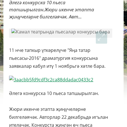
Әлегә конкурска 10 пьеса
тапшырылган.Жюри икенче этапта
җиңүчеләрне билгеләячәк. Авт...
11 нче тапкыр үткәрелүче "Яңа татар
пьесасы-2016" драматургия конкурсына
заявкалар кабул итү 1 ноябрьгә хәтле бара.
Әлегә конкурска 10 пьеса тапшырылган.
Жюри икенче этапта җиңүчеләрне
билгеләячәк. Авторлар 22 декабрьдә игълан
ителәчәк. Конкурста җиңгән өч пьеса