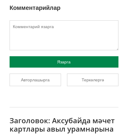
Комментарийлар
Язарга
Авторлашырга
Теркәлергә
Заголовок: Аксубайда мәчет
картлары авыл урамнарына