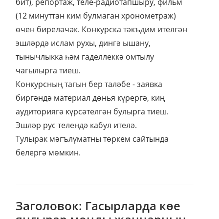
бит), репортаж, теле-радиотапшыру, фильм
(12 минуттан ким булмаган хронометраж)
өчен биреләчәк. Конкурска тәкъдим ителгән
эшләрдә ислам рухы, дингә ышану,
тынычлыкка һәм гаделлеккә омтылу
чагылырга тиеш.
Конкурсның тагын бер таләбе - заявка
биргәндә материал дөнья күрергә, киң
аудиториягә күрсәтелгән булырга тиеш.
Эшләр рус телендә кабул ителә.
Тулырак мәгълүматны төркем сайтында
белергә мөмкин.
Заголовок: Гасырларда көе