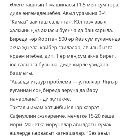
Әлеге ташның 1 машинасы 11,5 мең сум тора,
диде әңгәмәдәшебез. Авыл урамына 3-4
“Камаз” вак таш салынган. Юл төзү авыл
халкының үз акчасы буенча да башкарыла.
Биредә һәр йорттан 500 әр йөз сум күләмендә
акча җыела, кайбер гаиләләр, авылыбызга
ярдәм итәбез, дип, 1 әр мең сум акча биреп,
юл салырга булыша, диде җирле үзидарә
башлыгы.
"Авылда иң зур проблема — ул юллар. Яңгыр
яуганнан соң биредә аеруча да йөрү
начарлана", - ди җитәкче.
Такталы имам-хатыйбы Илнар хәзрәт
Сафиуллин сүзләренчә, мәчеткә 15-20 кеше
йөри. Мәчеткә йөрүчеләр авылдагы күмәк
эшләрдә һәрвакыт катнашалар. “Без авыл