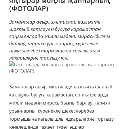
яңгырар моңлы җаннарның
(ФОТОЛАР)
Заманалар авыр, икътисади вазгыять
шактый катлаулы булуга карамастан,
соңгы елларда милли мәдәни мирасыбызны
барлау, тарихи урыннарны, күренекле
шәхесләребез тормышына кагылышлы
ядкарьләрне торгызу юн...
Заманалар авыр, икътисади вазгыять шактый
катлаулы булуга карамастан, соңгы елларда
милли мәдәни мирасыбызны барлау, тарихи
урыннарны, күренекле шәхесләребез
тормышына кагылышлы ядкарьләрне торгызу
юнәлешендә гаҗәеп гүзәл эшләр