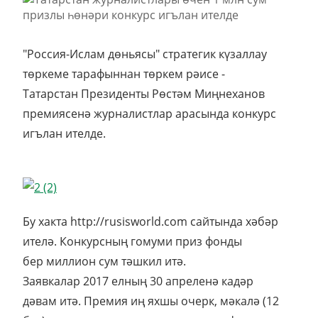
"Россия-Ислам дөньясы" стратегик күзаллау
төркеме тарафыннан төркем рәисе -
Татарстан Президенты Рөстәм Миңнеханов
премиясенә журналистлар арасында конкурс
игълан ителде.
Бу хакта http://rusisworld.com сайтында хәбәр
ителә. Конкурсның гомуми приз фонды
бер миллион сум тәшкил итә.
Заявкалар 2017 елның 30 апреленә кадәр
дәвам итә. Премия иң яхшы очерк, мәкалә (12