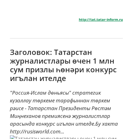
http://tat.tatar-inform.ru
Заголовок: Татарстан
журналистлары өчен 1 млн
сум призлы һөнәри конкурс
игълан ителде
"Россия-Ислам дөньясы" стратегик
күзаллау төркеме тарафыннан төркем
рәисе - Татарстан Президенты Рөстәм
Миңнеханов премиясенә журналистлар
арасында конкурс игълан ителде.Бу хакта
http://rusisworld.com...