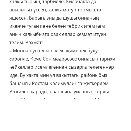
халкы тырыш, тәрбияле. Киләчәктә дә
авылыгыз үссен, халкы матур тормышта
яшәсен. Барыгызны да шушы бинаның
икенче туган көне белән тәбрик итәм һәм
аның халкыбызга озак еллар хезмәт итүен
телим. Рәхмәт!
–
Моннан ун еллап элек, җимерек булу
с
әбәпле, Кече Сон мәдрәсәсе бинасын тарихи
һәйкәлләр исемлегеннән сызарга теләгәннәр
иде. Бу хакта мин ул вакыттагы районыбыз
башлыгы Рөстәм Кәлимуллинга җиткердем.
Ул килеп карады, озак кына уйланып торды
һәм: “Кагылмый әле, торсын”, – диде. Моннан
өч ел элек аңа ремонт үткәрү мәсьәләсе
белән йөри башладык. Районыбызның яңа
башлыгы Анатолий Иванов теләгебезне