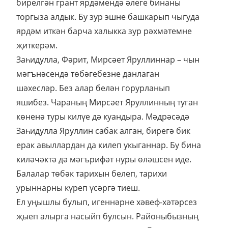
бирелгән грант ярдәмендә әлеге бинаны
торгыза алдык. Бу зур эшне башкарып чыгуда
ярдәм иткән барча халыкка зур рәхмәтемне
җиткерәм.
Заһидулла, Фәрит, Мирсәет Яруллиннар – чын
мәгънәсендә төбәгебезне данлаган
шәхесләр. Без алар белән горурланып
яшибез. Чараның Мирсәет Яруллинның туган
көненә туры килүе дә куандыра. Мәдрәсәдә
Заһидулла Яруллин сабак алган, бирегә бик
ерак авыллардан да килеп укыганнар. Бу бина
киләчәктә дә мәгърифәт нуры өләшсен иде.
Балалар төбәк тарихын белеп, тарихи
урыннарны күреп үсәргә тиеш.
Ел уңышлы булып, игеннәрне хәвеф-хәтәрсез
җыеп алырга насыйп булсын. Районыбызның