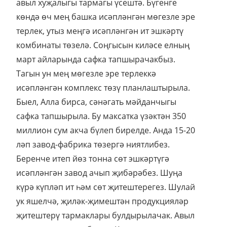
авыл хуҗалыгы тармагы үсештә. Бүгенге
көндә өч мең башка исәпләнгән мөгезле эре
терлек, утыз меңгә исәпләнгән ит эшкәртү
комбинаты төзелә. Соңгысын киләсе елның
март айларында сафка тапшырачакбыз.
Тагын ун мең мөгезле эре терлеккә
исәпләнгән комплекс төзү планлаштырыла.
Быел, Алла бирса, сәнәгать мәйданчыгы
сафка тапшырыла. Бу максатка үзәктән 350
миллион сум акча бүлеп бирелде. Анда 15-20
ләп завод-фабрика төзергә ниятлибез.
Беренче итеп йөз тонна сөт эшкәртүгә
исәпләнгән завод ачып җибәрәбез. Шуңа
күрә күпләп ит һәм сөт җитештерегез. Шулай
ук яшелчә, җиләк-җимештән продукцияләр
җитештерү тармаклары булдырылачак. Авыл