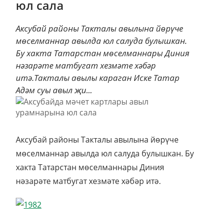
юл сала
Аксубай районы Такталы авылына йөрүче
мөселманнар авылда юл салуда булышкан.
Бу хакта Татарстан мөселманнары Диния
нәзарәте матбугат хезмәте хәбәр
итә.Такталы авылы караган Иске Татар
Адәм суы авыл җи...
Аксубай районы Такталы авылына йөрүче
мөселманнар авылда юл салуда булышкан. Бу
хакта Татарстан мөселманнары Диния
нәзарәте матбугат хезмәте хәбәр итә.