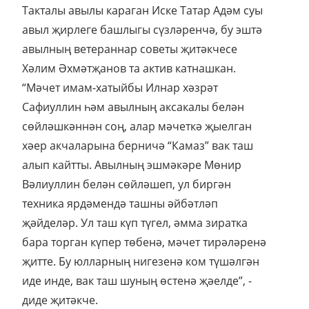
Такталы авылы караган Иске Татар Адәм суы
авыл җирлеге башлыгы сүзләренчә, бу эштә
авылның ветераннар советы җитәкчесе
Хәлим Әхмәтҗанов та актив катнашкан.
“Мәчет имам-хатыйбы Илнар хәзрәт
Сафиуллин һәм авылның аксакалы белән
сөйләшкәннән соң, алар мәчеткә җыелган
хәер акчаларына берничә “Камаз” вак таш
алып кайтты. Авылның эшмәкәре Мөнир
Вәлиуллин белән сөйләшеп, ул биргән
техника ярдәмендә ташны әйбәтләп
җәйделәр. Ул таш күп түгел, әмма зиратка
бара торган күпер төбенә, мәчет тирәләренә
җитте. Бу юлларның нигезенә ком түшәлгән
иде инде, вак таш шуның өстенә җәелде”, -
диде җитәкче.