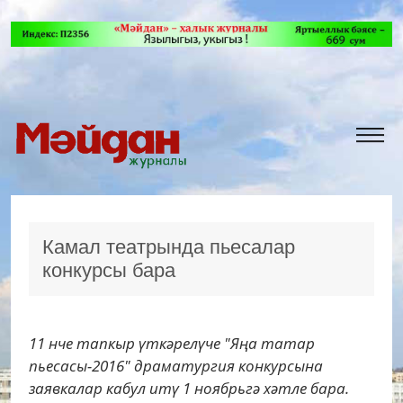
Камал театрында пьесалар
конкурсы бара
11 нче тапкыр үткәрелүче "Яңа татар
пьесасы-2016" драматургия конкурсына
заявкалар кабул итү 1 ноябрьгә хәтле бара.