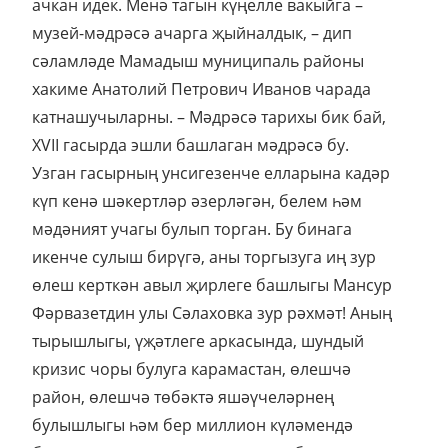
ачкан идек. Менә тагын күңелле вакыйга –
музей-мәдрәсә ачарга җыйналдык, – дип
сәламләде Мамадыш муниципаль районы
хакиме Анатолий Петрович Иванов чарада
катнашучыларны. – Мәдрәсә тарихы бик бай,
XVII гасырда эшли башлаган мәдрәсә бу.
Узган гасырның унсигезенче елларына кадәр
күп кенә шәкертләр әзерләгән, белем һәм
мәдәният учагы булып торган. Бу бинага
икенче сулыш бирүгә, аны торгызуга иң зур
өлеш керткән авыл җирлеге башлыгы Мансур
Фәрвазетдин улы Сәлаховка зур рәхмәт! Аның
тырышлыгы, үҗәтлеге аркасында, шундый
кризис чоры булуга карамастан, өлешчә
район, өлешчә төбәктә яшәүчеләрнең
булышлыгы һәм бер миллион күләмендә