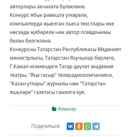
авторлары акчалата бүләкләнә.
Конкурс ябык рәвештә үткәрелә,
компьютерда җыелган пьеса текстлары ике
нөсхәдә җибәрелә һәм автор псевдонимы
белән билгеләнә.
Конкурсны Татарстан Республикасы Мәдәният
министрлыгы, Татарстан Язучылар берлеге,
Г.Камал исемендәге Татар дәүләт академия
театры, "Яңа гасыр" телерадиокомпаниясе,
"Казан утлары" журналы һәм "Татарстан
яшьләре" газетасы гамәлгә куя.
Язмалар
Поделиться: