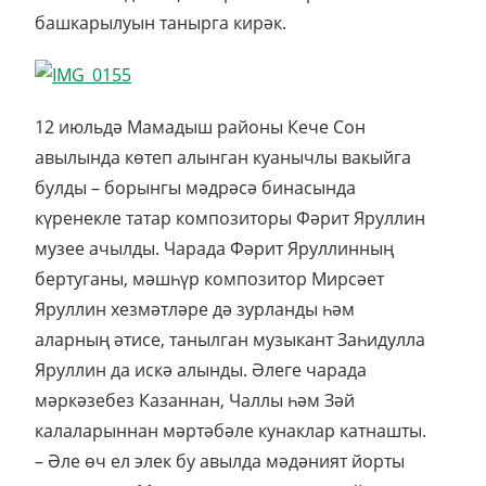
башкарылуын танырга кирәк.
12 июльдә Мамадыш районы Кече Сон
авылында көтеп алынган куанычлы вакыйга
булды – борынгы мәдрәсә бинасында
күренекле татар композиторы Фәрит Яруллин
музее ачылды. Чарада Фәрит Яруллинның
бертуганы, мәшһүр композитор Мирсәет
Яруллин хезмәтләре дә зурланды һәм
аларның әтисе, танылган музыкант Заһидулла
Яруллин да искә алынды. Әлеге чарада
мәркәзебез Казаннан, Чаллы һәм Зәй
калаларыннан мәртәбәле кунаклар катнашты.
– Әле өч ел элек бу авылда мәдәният йорты