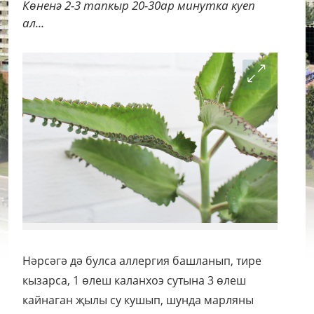
Көненә 2-3 тапкыр 20-30ар минутка куеп
ал...
Нәрсәгә дә булса аллергия башланып, тире
кызарса,
1 өлеш каланхоэ сутына 3 өлеш
кайнаган җылы су кушып, шунда марляны