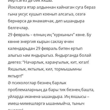
йөртсәгез дә бик яхшы.
Йокларга ятар алдыннан кайнаган суга бераз
гына уксус кушып коенып алсагыз, сезгә
бернәрсә дә янамаячак, дип ышандыра
белгечләр.
29 февраль – елның иң “куркыныч” көне. Бу
көнне энергия кырын саклау өчен
календарьдан 29 февраль битен ертып
алыгыз һәм яндырыгыз. Яндырганда болай
диегез: “Начарлык, караңгылык, кит, югал!
Яхшылык, яктылык, кил, тормышымны
яктырт!”
Ә психологлар безнең барлык
проблемаларның да бары тик безнең башта,
уйларда икәненә ышандыра. Иң яхшысы –
имеш-мимешләргә ышанмыйча, тыныч