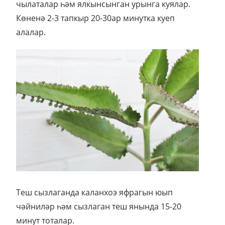
чылаталар һәм ялкынсынган урынга куялар.
Көненә 2-3 тапкыр 20-30ар минутка куеп
алалар.
Теш сызлаганда каланхоэ яфрагын юып
чәйниләр һәм сызлаган теш янында 15-20
минут тоталар.