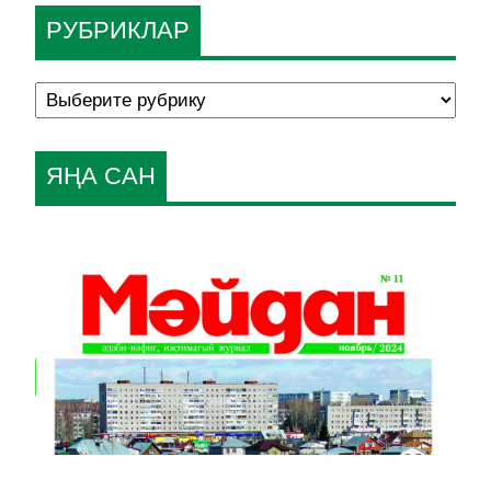
РУБРИКЛАР
ЯҢА САН