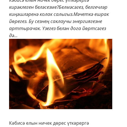
кирәклеген беләсезме?Белмәсәгез, белгечләр
киңәшләренә колак салыгыз.Мәчеткә ешрак
йөрегез. Бу сезнең саклаучы энергиягезне
арттырачак. Үзегез белән дога йөртсәгез
дә...
Кәбисә елын ничек дөрес үткәрергә