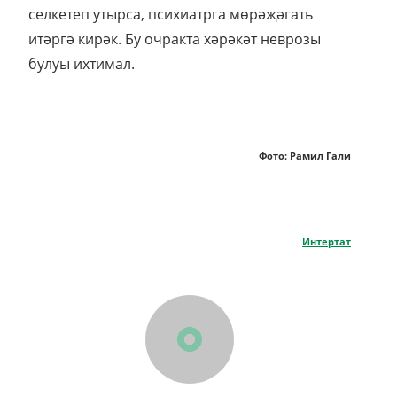
селкетеп утырса, психиатрга мөрәҗәгать
итәргә кирәк. Бу очракта хәрәкәт неврозы
булуы ихтимал.
Фото: Рамил Гали
Интертат