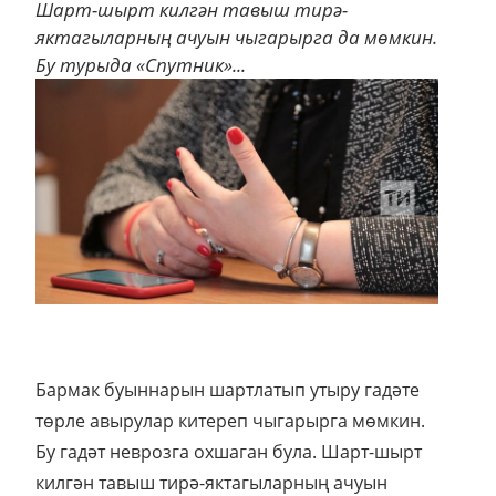
Шарт-шырт килгән тавыш тирә-
яктагыларның ачуын чыгарырга да мөмкин.
Бу турыда «Спутник»...
Бармак буыннарын шартлатып утыру гадәте
төрле авырулар китереп чыгарырга мөмкин.
Бу гадәт неврозга охшаган була. Шарт-шырт
килгән тавыш тирә-яктагыларның ачуын