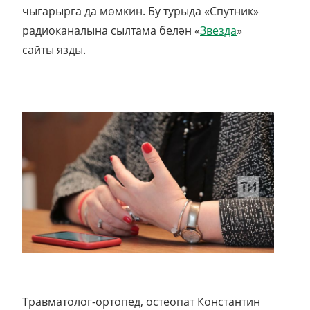
чыгарырга да мөмкин. Бу турыда «Спутник»
радиоканалына сылтама белән «
Звезда
»
сайты язды.
Травматолог-ортопед, остеопат Константин