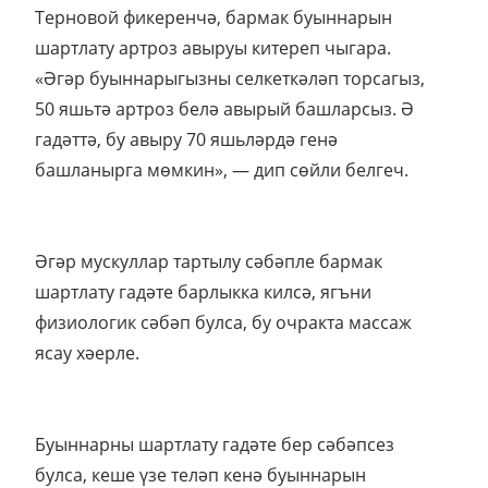
Терновой фикеренчә, бармак буыннарын
шартлату артроз авыруы китереп чыгара.
«Әгәр буыннарыгызны селкеткәләп торсагыз,
50 яшьтә артроз белә авырый башларсыз. Ә
гадәттә, бу авыру 70 яшьләрдә генә
башланырга мөмкин», — дип сөйли белгеч.
Әгәр мускуллар тартылу сәбәпле бармак
шартлату гадәте барлыкка килсә, ягъни
физиологик сәбәп булса, бу очракта массаж
ясау хәерле.
Буыннарны шартлату гадәте бер сәбәпсез
булса, кеше үзе теләп кенә буыннарын