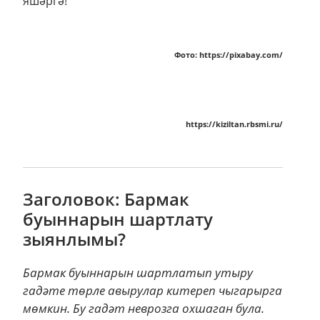
яшәргә!
Фото: https://pixabay.com/
https://kiziltan.rbsmi.ru/
Заголовок: Бармак
буыннарын шартлату
зыянлымы?
Бармак буыннарын шартлатып утыру
гадәте төрле авырулар китереп чыгарырга
мөмкин. Бу гадәт неврозга охшаган була.