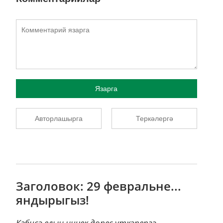
Язарга
Авторлашырга
Теркәлергә
Заголовок: 29 февральне...
яндырыгыз!
Кәбисә елын ничек дөрес үткәрергә