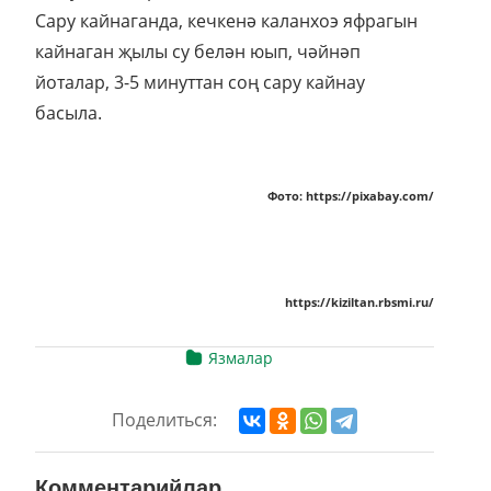
Сару кайнаганда, кечкенә каланхоэ яфрагын
кайнаган җылы су белән юып, чәйнәп
йоталар, 3-5 минуттан соң сару кайнау
басыла.
Фото: https://pixabay.com/
https://kiziltan.rbsmi.ru/
Язмалар
Поделиться:
Комментарийлар