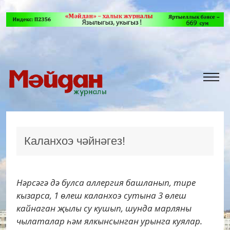
Каланхоэ чәйнәгез!
Нәрсәгә дә булса аллергия башланып, тире
кызарса, 1 өлеш каланхоэ сутына 3 өлеш
кайнаган җылы су кушып, шунда марляны
чылаталар һәм ялкынсынган урынга куялар.