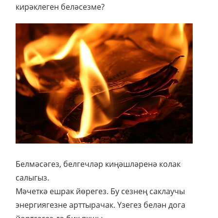
кирәклеген беләсезме?
Белмәсәгез, белгечләр киңәшләренә колак
салыгыз.
Мәчеткә ешрак йөрегез. Бу сезнең саклаучы
энергиягезне арттырачак. Үзегез белән дога