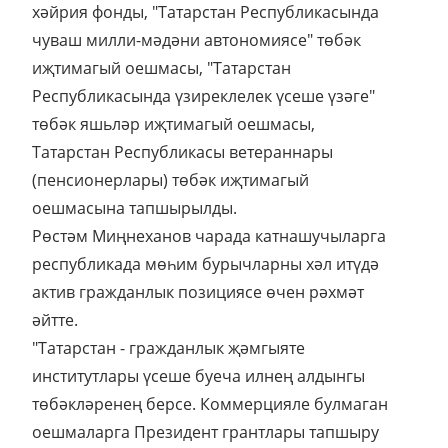
хәйрия фонды, "Татарстан Республикасында
чуваш милли-мәдәни автономиясе" төбәк
иҗтимагый оешмасы, "Татарстан
Республикасында үзиреклелек үсеше үзәге"
төбәк яшьләр иҗтимагый оешмасы,
Татарстан Республикасы ветераннары
(пенсионерлары) төбәк иҗтимагый
оешмасына тапшырылды.
Рөстәм Миңнеханов чарада катнашучыларга
республикада мөһим бурычларны хәл итүдә
актив гражданлык позициясе өчен рәхмәт
әйтте.
"Татарстан - гражданлык җәмгыяте
институтлары үсеше буеча илнең алдынгы
төбәкләренең берсе. Коммерцияле булмаган
оешмаларга Президент грантлары тапшыру