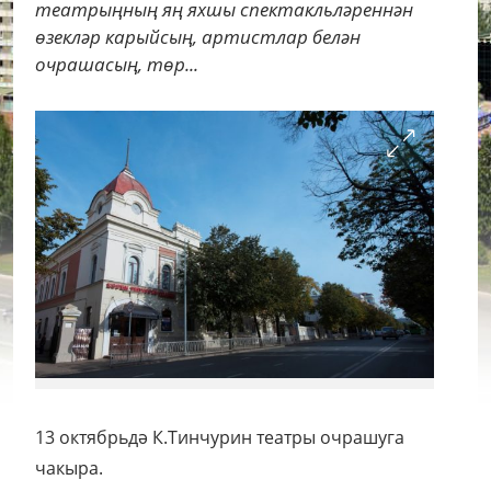
театрыңның яң яхшы спектакльләреннән
өзекләр карыйсың, артистлар белән
очрашасың, төр...
13 октябрьдә К.Тинчурин театры очрашуга
чакыра.