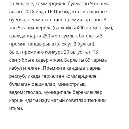
эшлеклесе, коммерцияле булмаган 9 оешма
алган. 2018 елда ТР Президенты йөкләмәсе
буенча, оешмалар өчен премияләр саны 3
тән 5 кә җиткерелә (һәркайсы 400 әр мең сум),
гражданнарга 250 мең сумлык барлыгы 3
премия тапшырыла (элек ул 2 булган).
Быел премиягә конкурс 20 августтан 13
сентябрьгә кадәр үткән. Барлыгы 69 гариза
кабул ителгән. Премиягә кандидатларны
республикада теркәлгән коммерцияле
булмаган оешмалар, министрлык,
ведомстволар, муниципаль берәмлекләр
каршындагы иҗтимагый советлар тәкъдим
иткән.