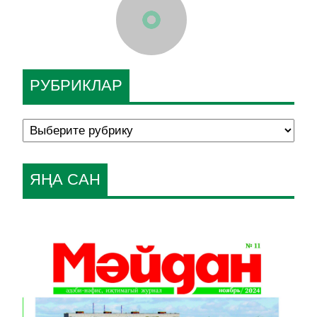
РУБРИКЛАР
ЯҢА САН