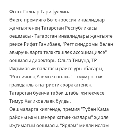
Фото: Гөлнар Гарифуллина
Әлеге премиягә Бөтенроссия инвалидлар
җәмгыятенең Татарстан Республикасы
оешмасы - Татарстан инвалидлары җәмгыяте
рәисе Рифат Ганибаев, "Ретт синдромы белән
авыручыларга теләктәшлек ассоциациясе"
оешмасы директоры Ольга Тимуца, ТР
Иҗтимагый палатасы рәисе урынбасары,
"Россиянең Үлемсез полкы" гомумроссия
гражданлык-патриотик хәрәкәтенең
Татарстан буенча төбәк штабы җитәкчесе
Тимур Халиков лаек булды.
Оешмаларга килгәндә, премия "Түбән Кама
районы һәм шәһәре хатын-кызлары" җирле
иҗтимагый оешмасы, "Ярдәм" милли ислам