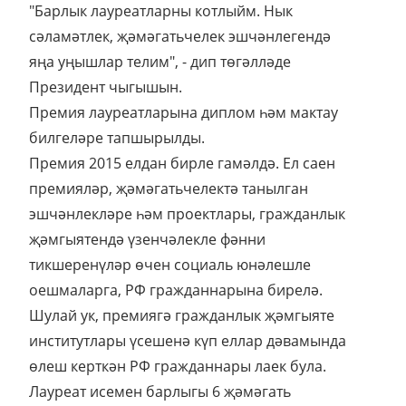
"Барлык лауреатларны котлыйм. Нык
сәламәтлек, җәмәгатьчелек эшчәнлегендә
яңа уңышлар телим", - дип төгәлләде
Президент чыгышын.
Премия лауреатларына диплом һәм мактау
билгеләре тапшырылды.
Премия 2015 елдан бирле гамәлдә. Ел саен
премияләр, җәмәгатьчелектә танылган
эшчәнлекләре һәм проектлары, гражданлык
җәмгыятендә үзенчәлекле фәнни
тикшеренүләр өчен социаль юнәлешле
оешмаларга, РФ гражданнарына бирелә.
Шулай ук, премиягә гражданлык җәмгыяте
институтлары үсешенә күп еллар дәвамында
өлеш керткән РФ гражданнары лаек була.
Лауреат исемен барлыгы 6 җәмәгать