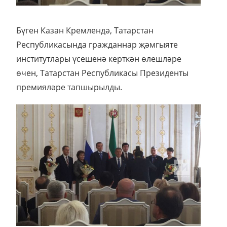
Бүген Казан Кремлендә, Татарстан
Республикасында гражданнар җәмгыяте
институтлары үсешенә керткән өлешләре
өчен, Татарстан Республикасы Президенты
премияләре тапшырылды.