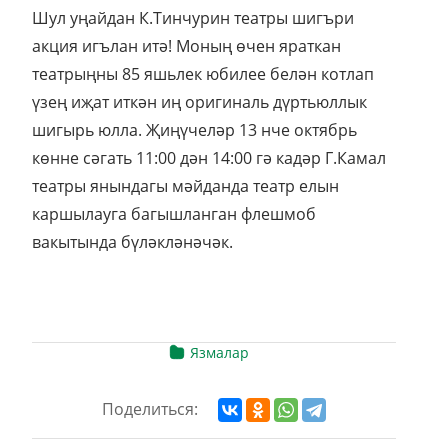
Шул уңайдан К.Тинчурин театры шигъри
акция игълан итә! Моның өчен яраткан
театрыңны 85 яшьлек юбилее белән котлап
үзең иҗат иткән иң оригиналь дүртьюллык
шигырь юлла. Җиңүчеләр 13 нче октябрь
көнне сәгать 11:00 дән 14:00 гә кадәр Г.Камал
театры янындагы мәйданда театр елын
каршылауга багышланган флешмоб
вакытында бүләкләнәчәк.
Язмалар
Поделиться: