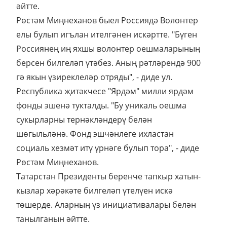
әйтте.
Рөстәм Миңнеханов быел Россиядә Волонтер
елы булып игълан ителгәнен искәртте. "Бүген
Россиянең иң яхшы волонтер оешмаларының
берсен билгеләп үтәбез. Аның рәтләрендә 900
гә якын үзиреклеләр отряды", - диде ул.
Республика җитәкчесе "Ярдәм" милли ярдәм
фонды эшенә тукталды. "Бу уникаль оешма
сукырларны тернәкләндерү белән
шөгыльләнә. Фонд эшчәнлеге ихластан
социаль хезмәт итү үрнәге булып тора", - диде
Рөстәм Миңнеханов.
Татарстан Президенты беренче тапкыр хатын-
кызлар хәрәкәте билгеләп үтелүен искә
төшерде. Аларның үз инициативалары белән
танылганын әйтте.