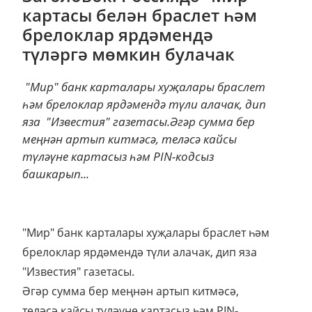
картасы белән браслет һәм
брелоклар ярдәмендә
түләргә мөмкин булачак
"Мир" банк карталары хуҗалары браслет
һәм брелоклар ярдәмендә түли алачак, дип
яза "Известия" газетасы.Әгәр сумма бер
меңнән артып китмәсә, теләсә кайсы
түләүне картасыз һәм PIN-кодсыз
башкарып...
"Мир" банк карталары хуҗалары браслет һәм
брелоклар ярдәмендә түли алачак, дип яза
"Известия" газетасы.
Әгәр сумма бер меңнән артып китмәсә,
теләсә кайсы түләүне картасыз һәм PIN-