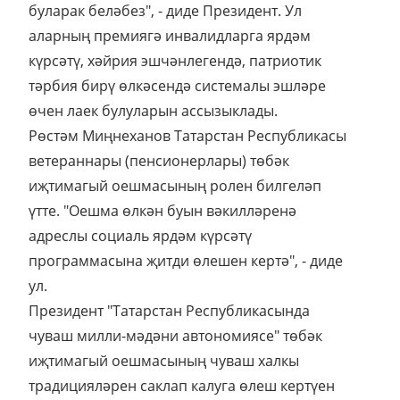
буларак беләбез", - диде Президент. Ул
аларның премиягә инвалидларга ярдәм
күрсәтү, хәйрия эшчәнлегендә, патриотик
тәрбия бирү өлкәсендә системалы эшләре
өчен лаек булуларын ассызыклады.
Рөстәм Миңнеханов Татарстан Республикасы
ветераннары (пенсионерлары) төбәк
иҗтимагый оешмасының ролен билгеләп
үтте. "Оешма өлкән буын вәкилләренә
адреслы социаль ярдәм күрсәтү
программасына җитди өлешен кертә", - диде
ул.
Президент "Татарстан Республикасында
чуваш милли-мәдәни автономиясе" төбәк
иҗтимагый оешмасының чуваш халкы
традицияләрен саклап калуга өлеш кертүен