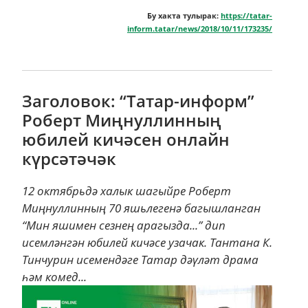
Бу хакта тулырак:
https://tatar-
inform.tatar/news/2018/10/11/173235/
Заголовок: “Татар-информ”
Роберт Миңнуллинның
юбилей кичәсен онлайн
күрсәтәчәк
12 октябрьдә халык шагыйре Роберт
Миңнуллинның 70 яшьлегенә багышланган
“Мин яшимен сезнең арагызда...” дип
исемләнгән юбилей кичәсе узачак. Тантана К.
Тинчурин исемендәге Татар дәүләт драма
һәм комед...