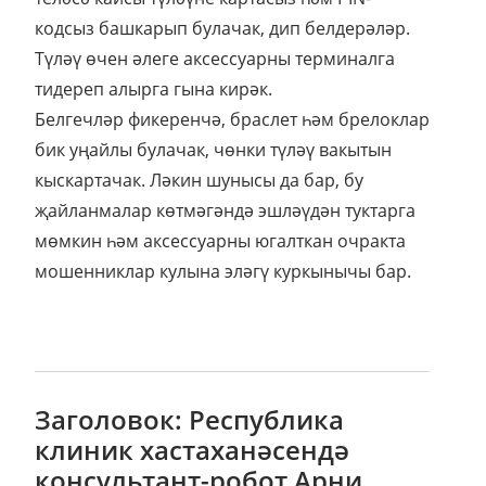
кодсыз башкарып булачак, дип белдерәләр.
Түләү өчен әлеге аксессуарны терминалга
тидереп алырга гына кирәк.
Белгечләр фикеренчә, браслет һәм брелоклар
бик уңайлы булачак, чөнки түләү вакытын
кыскартачак. Ләкин шунысы да бар, бу
җайланмалар көтмәгәндә эшләүдән туктарга
мөмкин һәм аксессуарны югалткан очракта
мошенниклар кулына эләгү куркынычы бар.
Заголовок: Республика
клиник хастаханәсендә
консультант-робот Арни