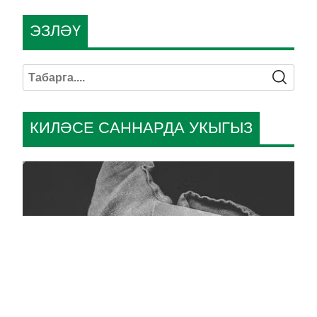
ЭЗЛӘҮ
КИЛӘСЕ САННАРДА УКЫГЫЗ