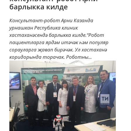
барлыкка килде
Консультант-робот Арни Казанда
урнашкан Республика клиник
хастаханәсендә барлыкка килде.“Робот
пациентларга ярдәм итәчәк һәм популяр
сорауларга җавап бирәчәк. Ул хастаханә
коридорында торачак. Роботны...