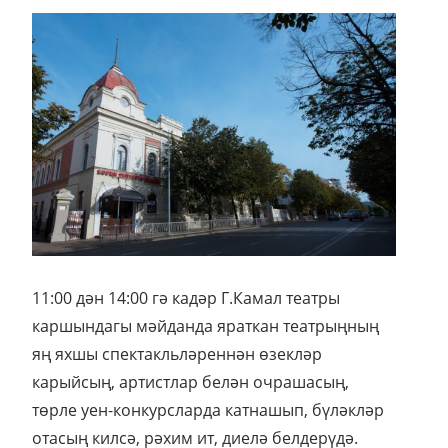
11:00 дән 14:00 гә кадәр Г.Камал театры
каршындагы мәйданда яраткан театрыңның
яң яхшы спектакльләреннән өзекләр
карыйсың, артистлар белән очрашасың,
төрле уен-конкурсларда катнашып, бүләкләр
отасың килсә, рәхим ит, диелә белдерүдә.