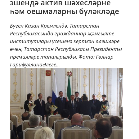
эшендә актив шәхесләрне
һәм оешмаларны бүләкләде
Бүген Казан Кремлендә, Татарстан
Республикасында гражданнар җәмгыяте
институтлары үсешенә керткән өлешләре
өчен, Татарстан Республикасы Президенты
премияләре тапшырылды. Фото: Гөлнар
ГарифуллинаӘлеге...