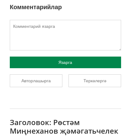
Комментарийлар
Язарга
Авторлашырга
Теркәлергә
Заголовок: Рөстәм
Миңнеханов җәмәгатьчелек