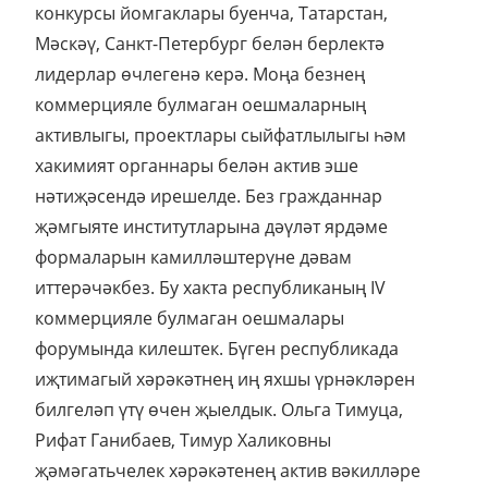
конкурсы йомгаклары буенча, Татарстан,
Мәскәү, Санкт-Петербург белән берлектә
лидерлар өчлегенә керә. Моңа безнең
коммерцияле булмаган оешмаларның
активлыгы, проектлары сыйфатлылыгы һәм
хакимият органнары белән актив эше
нәтиҗәсендә ирешелде. Без гражданнар
җәмгыяте институтларына дәүләт ярдәме
формаларын камилләштерүне дәвам
иттерәчәкбез. Бу хакта республиканың IV
коммерцияле булмаган оешмалары
форумында килештек. Бүген республикада
иҗтимагый хәрәкәтнең иң яхшы үрнәкләрен
билгеләп үтү өчен җыелдык. Ольга Тимуца,
Рифат Ганибаев, Тимур Халиковны
җәмәгатьчелек хәрәкәтенең актив вәкилләре