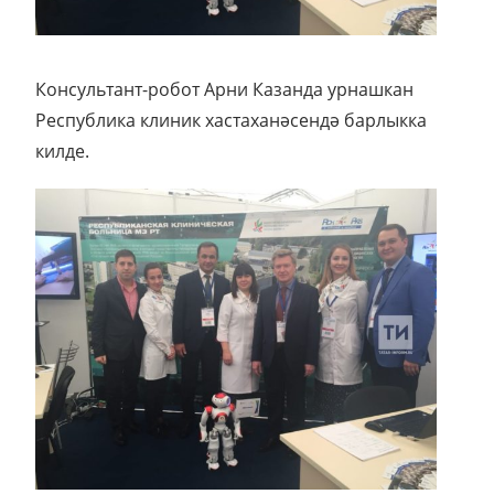
Консультант-робот Арни Казанда урнашкан
Республика клиник хастаханәсендә барлыкка
килде.