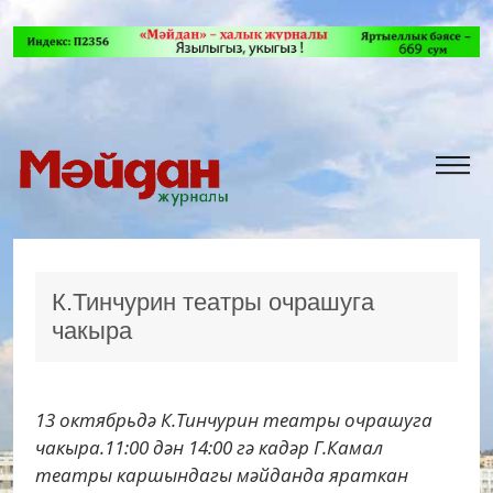
К.Тинчурин театры очрашуга
чакыра
13 октябрьдә К.Тинчурин театры очрашуга
чакыра.11:00 дән 14:00 гә кадәр Г.Камал
театры каршындагы мәйданда яраткан