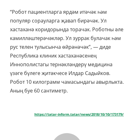
“Робот пациентларга ярдәм итәчәк һәм
популяр сорауларга җавап бирәчәк. Ул
хастаханә коридорында торачак. Роботны әле
камилләштерәчәкләр. Ул зуррак булачак һәм
рус телен тулысынча өйрәнәчәк”, — диде
Республика клиник хастаханәсенең
Иннополистагы тернәкләндерү медицина
үзәге бүлеге җитәкчесе Илдар Садыйков.
Робот 10 килограмм чамасындагы авырлыкта.
Аның буе 60 сантиметр.
https://tatar-inform.tatar/news/2018/10/10/173179/