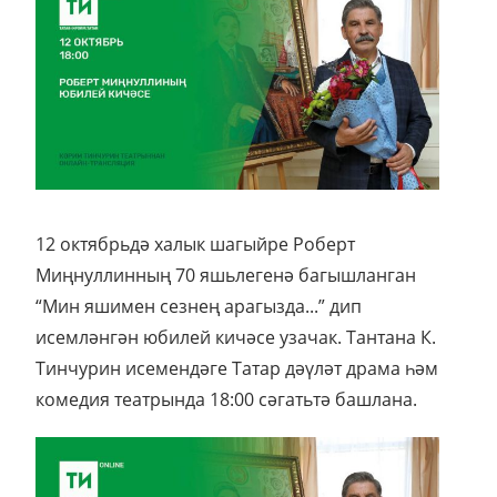
12 октябрьдә халык шагыйре Роберт
Миңнуллинның 70 яшьлегенә багышланган
“Мин яшимен сезнең арагызда...” дип
исемләнгән юбилей кичәсе узачак. Тантана К.
Тинчурин исемендәге Татар дәүләт драма һәм
комедия театрында 18:00 сәгатьтә башлана.