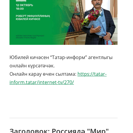
Юбилей кичәсен “Татар-информ” агентлыгы
онлайн күрсәтәчәк.
Онлайн карау өчен сылтама:
https://tatar-
inform.tatar/internet-tv/270/
Заголовок: Россиядә "Мир"