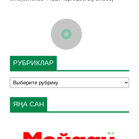
РУБРИКЛАР
ЯҢА САН