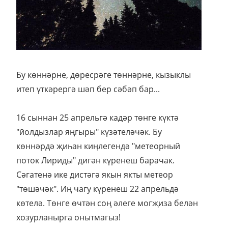
Бу көннәрне, дөресрәге төннәрне, кызыклы
итеп үткәрергә шәп бер сәбәп бар...
16 сыннан 25 апрельгә кадәр төнге күктә
"йолдызлар яңгыры" күзәтеләчәк. Бу
көннәрдә җиһан киңлегендә "метеорный
поток Лириды" дигән күренеш барачак.
Сәгатенә ике дистәгә якын якты метеор
"төшәчәк". Иң чагу күренеш 22 апрельдә
көтелә. Төнге өчтән соң әлеге могҗиза белән
хозурланырга онытмагыз!