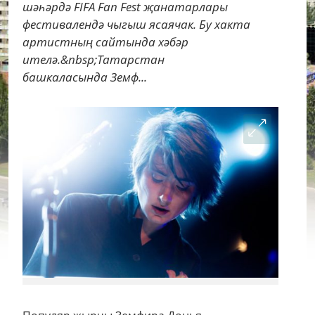
шәһәрдә FIFA Fan Fest җанатарлары
фестивалендә чыгыш ясаячак. Бу хакта
артистның сайтында хәбәр
ителә.&nbsp;Татарстан
башкаласында Земф...