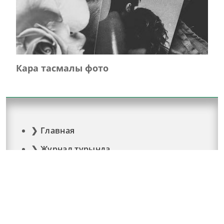
Кара тасмалы фото
Главная
Журнал турында
Редколлегия
Авторлар
Язылу
Фото