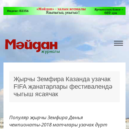
Җырчы Земфира Казанда узачак
FIFA җанатарлары фестивалендә
чыгыш ясаячак
Популяр җырчы Земфира Дөнья
чемпионаты-2018 матчлары узачак дүрт