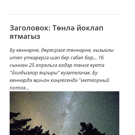
Заголовок: Төнлә йоклап
ятмагыз
Бу көннәрне, дөресрәге төннәрне, кызыклы
итеп үткәрергә шәп бер сәбәп бар... 16
сыннан 25 апрельгә кадәр төнге күктә
"йолдызлар яңгыры" күзәтеләчәк. Бу
көннәрдә җиһан киңлегендә "метеорный
поток...