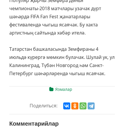
Популяр җырчы Земфира Дөнья
чемпионаты-2018 матчлары узачак дүрт
шәһәрдә FIFA Fan Fest җанатарлары
фестивалендә чыгыш ясаячак. Бу хакта
артистның сайтында хәбәр ителә.
Татарстан башкаласында Земфираны 4
июльдә күрергә мөмкин булачак. Шулай ук, ул
Калининград, Түбән Новгород һәм Санкт-
Петербург шәһәрләрендә чыгыш ясаячак.
Язмалар
Поделиться:
Комментарийлар