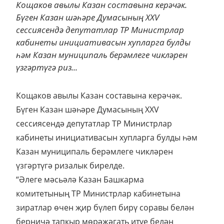
Кощаков авылы Казан составына керәчәк.
Бүген Казан шәһәре Думасының XXV
сессиясендә депутатлар ТР Министрлар
кабинеты инициативасын хупларга булды
һәм Казан муниципаль берәмлеге чикләрен
үзгәртүгә риз...
Кощаков авылы Казан составына керәчәк.
Бүген Казан шәһәре Думасының XXV
сессиясендә депутатлар ТР Министрлар
кабинеты инициативасын хупларга булды һәм
Казан муниципаль берәмлеге чикләрен
үзгәртүгә ризалык бирелде.
“Әлеге мәсьәлә Казан Башкарма
комитетының ТР Министрлар кабинетына
зиратлар өчен җир бүлеп бирү соравы белән
берничә тапкыр мөрәҗәгать итүе белән