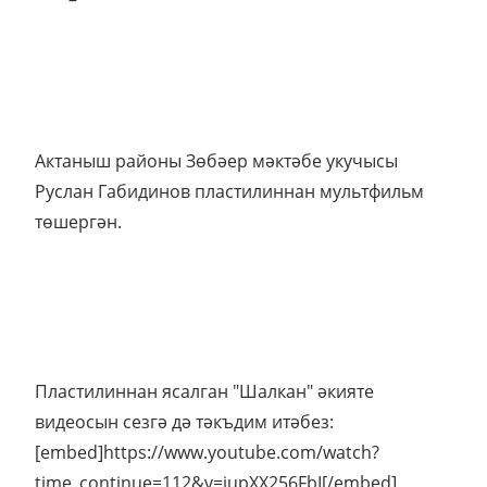
Актаныш районы Зөбәер мәктәбе укучысы
Руслан Габидинов пластилиннан мультфильм
төшергән.
Пластилиннан ясалган "Шалкан" әкияте
видеосын сезгә дә тәкъдим итәбез:
[embed]https://www.youtube.com/watch?
time_continue=112&v=iupXX256FbI[/embed]