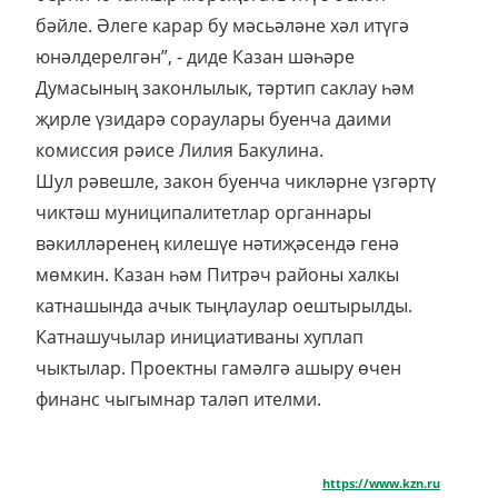
бәйле. Әлеге карар бу мәсьәләне хәл итүгә
юнәлдерелгән”, - диде Казан шәһәре
Думасының законлылык, тәртип саклау һәм
җирле үзидарә сораулары буенча даими
комиссия рәисе Лилия Бакулина.
Шул рәвешле, закон буенча чикләрне үзгәртү
чиктәш муниципалитетлар органнары
вәкилләренең килешүе нәтиҗәсендә генә
мөмкин. Казан һәм Питрәч районы халкы
катнашында ачык тыңлаулар оештырылды.
Катнашучылар инициативаны хуплап
чыктылар. Проектны гамәлгә ашыру өчен
финанс чыгымнар таләп ителми.
https://www.kzn.ru