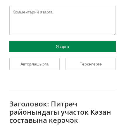
Язарга
Авторлашырга
Теркәлергә
Заголовок: Питрәч
районындагы участок Казан
составына керәчәк