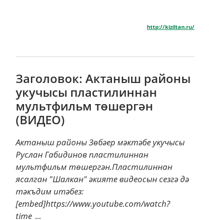
http://kiziltan.ru/
Заголовок: Актаныш районы
укучысы пластилиннан
мультфильм төшергән
(ВИДЕО)
Актаныш районы Зөбәер мәктәбе укучысы
Руслан Габидинов пластилиннан
мультфильм төшергән.Пластилиннан
ясалган "Шалкан" әкияте видеосын сезгә дә
тәкъдим итәбез:
[embed]https://www.youtube.com/watch?
time_...