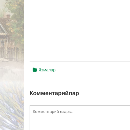
Язмалар
Комментарийлар