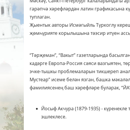
Мәскәү, Санкт-Петербург калаларындагы ар
гарәпчә хәрефләрдән латин графикасына кү
туплаган.
Җыентык авторы Исмәгыйль Түркоглу кереш
җөмһүрияте корылышына тәэсир итүен асс
“Тәрҗеман”, “Вакыт” газетларында басылга
кадәрге Европа-Россия сәяси вазгыятен, т
эчке-тышкы проблемаларын тикшереп анали
Мустеар” исеме белән язган, башка мәкалә
фамилиясенең баш хәрефләре буларак, “ЙА
Йосыф Акчура (1879-1935) - күренекле 
эшлеклесе.