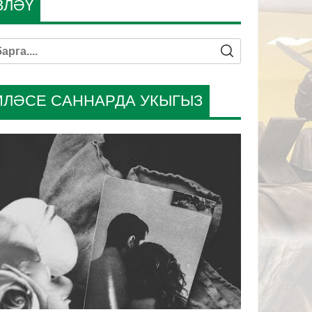
ЗЛӘҮ
ИЛӘСЕ САННАРДА УКЫГЫЗ