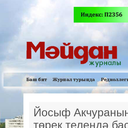
Баш бит
Журнал турында
Редколлег
Йосыф Акчураның
төрек телендә б