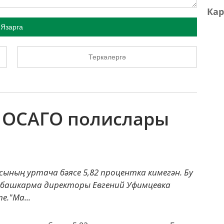
Кар
Язарга
Теркәлергә
а ОСАГО полислары
ның уртача бәясе 5,82 процентка кимегән. Бу
 башкарма директоры Евгений Уфимцевка
."Ма...