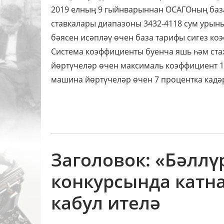
2019 елның 9 гыйнварыннан ОСАГОның база
ставкалары диапазоны 3432-4118 сум урыны
бәясен исәпләү өчен база тарифы сигез ко
Система коэффициенты буенча яшь һәм ста
йөртүчеләр өчен максималь коэффициент 1,
машина йөртүчеләр өчен 7 процентка кадә
Заголовок: «Бәллү
конкурсында катн
кабул ителә