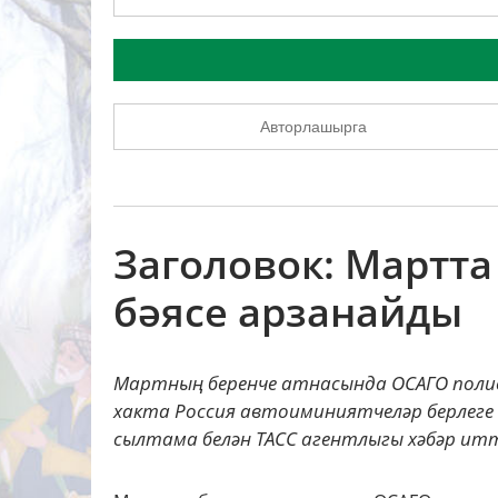
Авторлашырга
Заголовок: Мартт
бәясе арзанайды
Мартның беренче атнасында ОСАГО полисы
хакта Россия автоиминиятчеләр берлеге
сылтама белән ТАСС агентлыгы хәбәр итте