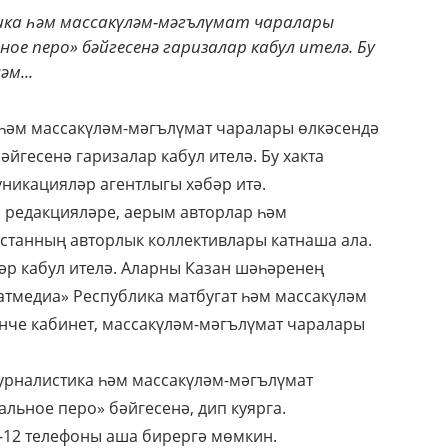
ка һәм массакүләм-мәгълүмат чаралары
ное перо» бәйгесенә гаризалар кабул ителә. Бу
м...
һәм массакүләм-мәгълүмат чаралары өлкәсендә
әйгесенә гаризалар кабул ителә. Бу хакта
никацияләр агентлыгы хәбәр итә.
 редакцияләре, аерым авторлар һәм
рстанның авторлык коллективлары катнаша ала.
әр кабул ителә. Аларны Казан шәһәренең
атмедиа» Республика матбугат һәм массакүләм
5нче кабинет, массакүләм-мәгълүмат чаралары
урналистика һәм массакүләм-мәгълүмат
льное перо» бәйгесенә, дип куярга.
1-12 телефоны аша бирергә мөмкин.