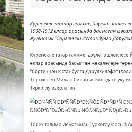
Күренекле татар галиме, дәүләт эшлекл
1908-1912 еллар арасында басылган мәкал
Җыентык “Сөргеннән Истанбулга Дарулхил
Күренекле татар галиме, дәүләт эшлеклесе
еллар арасында басылган мәкаләләре төре
“Сөргеннән Истанбулга Дарулхиләфәт (Хәли
Төркиянең Мимар Синан исемендәге уку йо
Түркоглу әзерләгән.
Төрек галиме Исмәгыйль Түркоглу Йосыф А