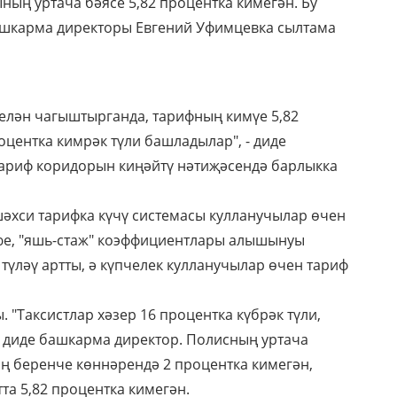
ың уртача бәясе 5,82 процентка кимегән. Бу
ашкарма директоры Евгений Уфимцевка сылтама
белән чагыштырганда, тарифның кимүе 5,82
оцентка кимрәк түли башладылар", - диде
тариф коридорын киңәйтү нәтиҗәсендә барлыкка
шәхси тарифка күчү системасы кулланучылар өчен
юе, "яшь-стаж" коэффициентлары алышынуы
түләү артты, ә күпчелек кулланучылар өчен тариф
 "Таксистлар хәзер 16 процентка күбрәк түли,
 - диде башкарма директор. Полисның уртача
ң беренче көннәрендә 2 процентка кимегән,
тта 5,82 процентка кимегән.