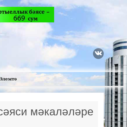
Элемтә
сәяси мәкаләләре