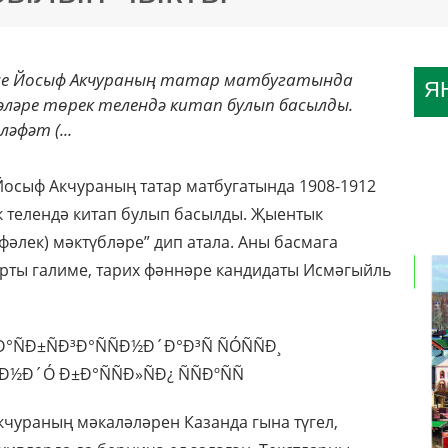
есе Йосыф Акчураның татар матбугатында
Я
әләре төрек телендә китап булып басылды.
әфәт (...
 Йосыф Акчураның татар матбугатында 1908-1912
к телендә китап булып басылды. Җыентык
фәлек) мәктүбләре” дип атала. Аны басмага
рты галиме, тарих фәннәре кандидаты Исмәгыйль
кчураның мәкаләләрен Казанда гына түгел,