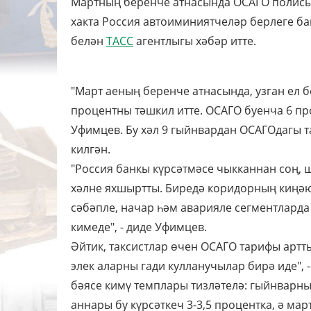
Мартның беренче атнасында ОСАГО полисын
хакта Россия автоиминиятчеләр берлеге б
белән
ТАСС
агентлыгы хәбәр итте.
"Март аеның беренче атнасында, узган ел 
процентны тәшкил итте. ОСАГО буенча 6 пр
Уфимцев. Бу хәл 9 гыйнвардан ОСАГОдагы 
килгән.
"Россия банкы күрсәтмәсе чыкканнан соң, 
хәлне яхшыртты. Биредә коридорның киңә
сәбәпле, начар һәм аварияле сегментларда 
кимеде", - диде Уфимцев.
Әйтик, таксистлар өчен ОСАГО тарифы артты.
элек аларны гади кулланучылар бирә иде",
бәясе кимү темплары тизләтелә: гыйнварны
аннары бу күрсәткеч 3-3,5 процентка, ә мар