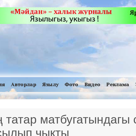
ия
Авторлар
Язылу
Фото
Видео
Реклама
 татар матбугатындагы 
асылып чыкты