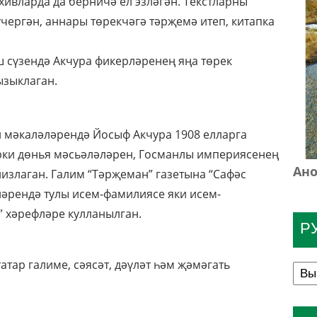
хивларда да берничә ел эзләгән. Текстларны
чергән, аннары төрекчәгә тәрҗемә итеп, китапка
 сүзендә Акчура фикерләренең яңа төрек
ызыклаган.
н мәкаләләрендә Йосыф Акчура 1908 елларга
өрки дөнья мәсьәләләрен, Госманлы империясенең
Ано
злаган. Галим “Тәрҗеман” газетына “Сафәс
ләрендә тулы исем-фамилиясе яки исем-
” хәрефләре кулланылган.
Р
татар галиме, сәясәт, дәүләт һәм җәмәгать