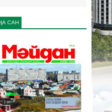
ҢА САН