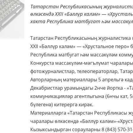
Татарстан Республикасының журналисти
өлкәсендә XXII «Бәллүр каләм» — «Хрусталь
хакта Республика матбугат һәм массакүлә
Татарстан Республикасының журналистика 
XXII «Бәллүр каләм» — «Хрустальное перо» б
Республика матбугат һәм массакүләм комму
Конкурста массакүләм-мәгълүмат чаралары
фотожурналистлар, телеоператорлар, Тата
Авторларның материаллары 5 апрельгә кад
Декабристлар урамындагы 2нче йортка - «Т
коммуникацияләр агентлыгына (6нчы кат, 
бүлегенә) китерергә кирәк.
Материалларга «Татарстан Республикасы ж
чаралары өлкәсендә «Бәллүр каләм»-«Хруста
Кызыксындырган сорауларны 8 (843) 570-3