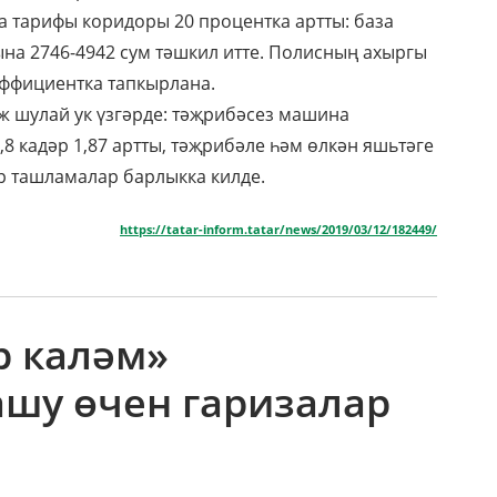
 тарифы коридоры 20 процентка артты: база
на 2746-4942 сум тәшкил итте. Полисның ахыргы
эффициентка тапкырлана.
ж шулай ук үзгәрде: тәҗрибәсез машина
8 кадәр 1,87 артты, тәҗрибәле һәм өлкән яшьтәге
р ташламалар барлыкка килде.
https://tatar-inform.tatar/news/2019/03/12/182449/
р каләм»
ашу өчен гаризалар