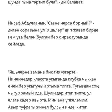
шунда гына тәртип була", - ди Салават.
Инсаф Абдулланың "Сезне нәрсә борчый?" -
дигән соравына ул "яшьләр" дип җавап бирде
һәм үзе белән булган бер очрак турында
сөйләде.
"Яшьләрне замана бик тиз үзгәртә.
Ничәнчедер класста укыганда клубка чыккан
өчен бер укытучы артыма типте. Тугыздан соң
чыгу ярамый иде. Шулкадәр итеп типте, ул
әлегә кадәр авырта. Мин аңа үпкәләмим.
Авыр туфрагы җиңел булсын инде, китеп