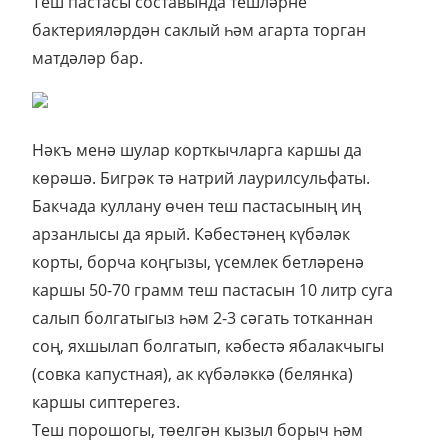
Теш пастасы составында тешләрне
бактерияләрдән саклый һәм агарта торган
матдәләр бар.
Нәкъ менә шулар корткыч­ларга каршы да
көрәшә. Бигрәк тә натрий лаурилсульфаты.
Бакчада куллану өчен теш пастасының иң
арзанлысы да ярый. Кә­бес­тәнең күбәләк
корты, борча коңгызы, үсемлек бетләренә
каршы 50-70 грамм теш пастасын 10 литр суга
салып болгатыгыз һәм 2-3 сәгать тотканнан
соң, яхшылап болгатып, кәбестә ябалакчыгы
(совка капустная), ак күбәләккә (белянка)
каршы сиптерегез.
Теш порошогы, төелгән кызыл борыч һәм