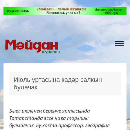
Июль уртасына кадәр салкын
булачак
Быел июльнең беренче яртысында
Татарстанда эссе һава торышы
булмаячак. Бу хакта профессор, география