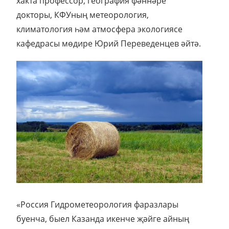
хакта профессор, география фәннәре
докторы, КФУның метеорология,
климатология һәм атмосфера экологиясе
кафедрасы мөдире Юрий Переведенцев әйтә.
«Россия Гидрометеорология фаразлары
буенча, быел Казанда икенче җәйге айның