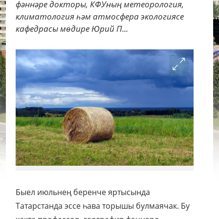
фәннәре докторы, КФУның метеорология,
климатология һәм атмосфера экологиясе
кафедрасы мөдире Юрий П...
Быел июльнең беренче яртысында
Татарстанда эссе һава торышы булмаячак. Бу