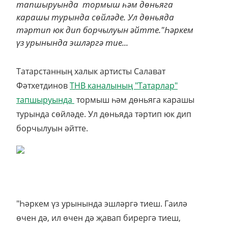
тапшыруында тормыш һәм дөньяга
карашы турында сөйләде. Ул дөньяда
тәртип юк дип борчылуын әйтте."Һәркем
үз урынында эшләргә тие...
Татарстанның халык артисты Салават
Фәтхетдинов
ТНВ каналының "Татарлар"
тапшыруында
тормыш һәм дөньяга карашы
турында сөйләде. Ул дөньяда тәртип юк дип
борчылуын әйтте.
"Һәркем үз урынында эшләргә тиеш. Гаилә
өчен дә, ил өчен дә җавап бирергә тиеш,