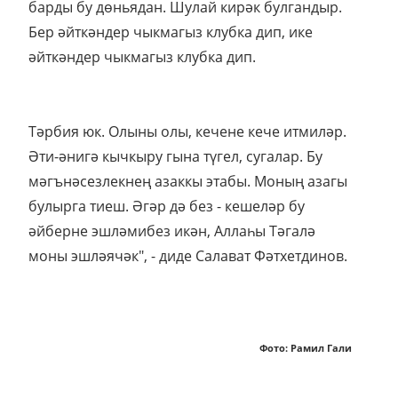
барды бу дөньядан. Шулай кирәк булгандыр.
Бер әйткәндер чыкмагыз клубка дип, ике
әйткәндер чыкмагыз клубка дип.
Тәрбия юк. Олыны олы, кечене кече итмиләр.
Әти-әнигә кычкыру гына түгел, сугалар. Бу
мәгънәсезлекнең азаккы этабы. Моның азагы
булырга тиеш. Әгәр дә без - кешеләр бу
әйберне эшләмибез икән, Аллаһы Тәгалә
моны эшләячәк", - диде Салават Фәтхетдинов.
Фото: Рамил Гали