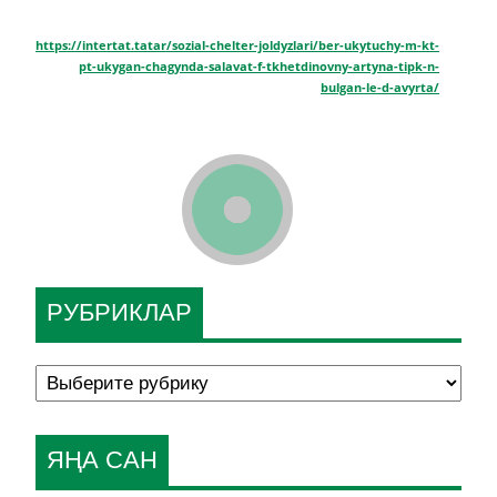
https://intertat.tatar/sozial-chelter-joldyzlari/ber-ukytuchy-m-kt-
pt-ukygan-chagynda-salavat-f-tkhetdinovny-artyna-tipk-n-
bulgan-le-d-avyrta/
РУБРИКЛАР
ЯҢА САН