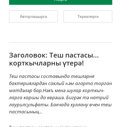
Авторлашырга
Теркәлергә
Заголовок: Теш пастасы...
корткычларны үтерә!
Теш пастасы составында тешләрне
бактерияләрдән саклый һәм агарта торган
матдәләр бар.Нәкъ менә шулар корткыч­
ларга каршы да көрәшә. Бигрәк тә натрий
лаурилсульфаты. Бакчада куллану өчен теш
пастасының...