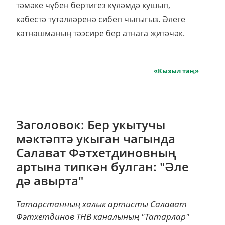
тәмәке чүбен бертигез күләмдә кушып,
кәбестә түтәлләренә сибеп чыгыгыз. Әлеге
катнаш­маның тәэсире бер атнага җитәчәк.
«Кызыл таң»
Заголовок: Бер укытучы
мәктәптә укыган чагында
Салават Фәтхетдиновның
артына типкән булган: "Әле
дә авырта"
Татарстанның халык артисты Салават
Фәтхетдинов ТНВ каналының "Татарлар"