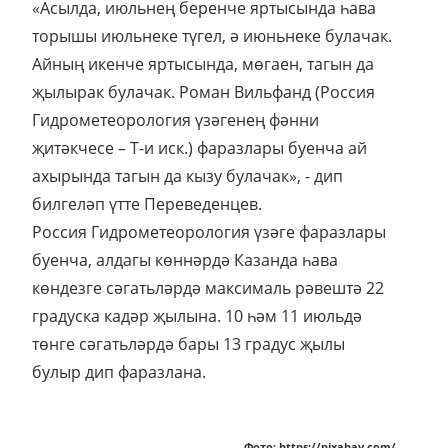
«Асылда, июльнең беренче яртысында һава
торышы июльнеке түгел, ә июньнеке булачак.
Айның икенче яртысында, мөгаен, тагын да
җылырак булачак. Роман Вильфанд (Россия
Гидрометеорология үзәгенең фәнни
җитәкчесе – Т-и иск.) фаразлары буенча ай
ахырында тагын да кызу булачак», - дип
билгеләп үтте Переведенцев.
Россия Гидрометеорология үзәге фаразлары
буенча, алдагы көннәрдә Казанда һава
көндезге сәгатьләрдә максималь рәвештә 22
градуска кадәр җылына. 10 һәм 11 июльдә
төнге сәгатьләрдә бары 13 градус җылы
булыр дип фаразлана.
Фото: https://pixabay.com/