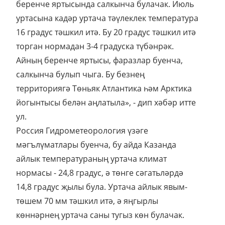
беренче яртысында салкынча булачак. Июль
уртасына кадәр уртача тәүлеклек температура
16 градус тәшкил итә. Бу 20 градус тәшкил итә
торган нормадан 3-4 градуска түбәнрәк.
Айның беренче яртысы, фаразлар буенча,
салкынча булып чыга. Бу безнең
территориягә Төньяк Атлантика һәм Арктика
йогынтысы белән аңлатыла», - дип хәбәр итте
ул.
Россия Гидрометеорология үзәге
мәгълүматлары буенча, бу айда Казанда
айлык температураның уртача климат
нормасы - 24,8 градус, ә төнге сәгатьләрдә
14,8 градус җылы була. Уртача айлык явым-
төшем 70 мм тәшкил итә, ә яңгырлы
көннәрнең уртача саны тугыз көн булачак.