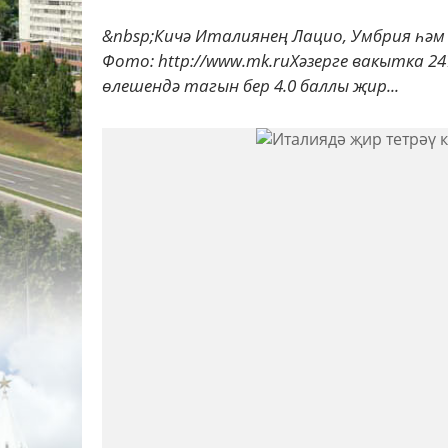
&nbsp;Кичә Италиянең Лацио, Умбрия һәм 
Фото: http://www.mk.ruХәзерге вакытка 24
өлешендә тагын бер 4.0 баллы җир...