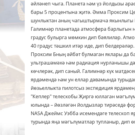
әйләнеп чыга. Планета һәм үз йолдызы ар
бары 5 процентына җитә. Әмма Проксим Це
шунлыктан аның чагыштырмача якынлыгы П
Галимнәр планетада атмосфера барлыгын һ
градус булырга мөмкин дип бәялиләр. Атмо
40 градус тәшкил итәр иде, дип белдерәләр.
Проксим Бның әйбәт булмаган яклары да б
ультрашәмәхә һәм радиация нурланышы дә
көчлерәк, дип саный. Галимнәр күк матдәс
ярдәмендә һәм ун еллар дәвамында турыдан
йөзьеллыкта пилотсыз экспедиция ярдәменд
"Кеплер" телескобы Җиргә юллаган мәгълүм
юлында – йөзләгән йолдызлар тирәседә фо
NASA Джеймс Уэбба исемендәге телескоп яр
турында яңа мәгълүматлар тупланыр, дип ө