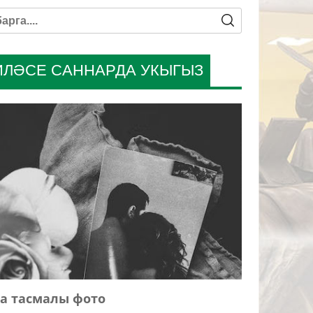
ИЛӘСЕ САННАРДА УКЫГЫЗ
а тасмалы фото