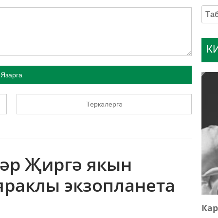
К
Язарга
Теркәлергә
нәр Җиргә якын
яраклы экзопланета
Кар