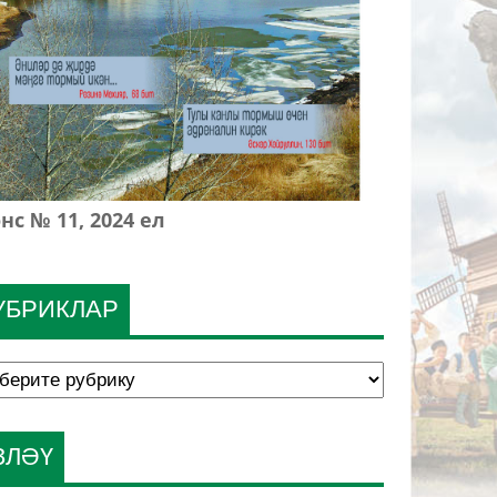
нс № 11, 2024 ел
УБРИКЛАР
ЗЛӘҮ