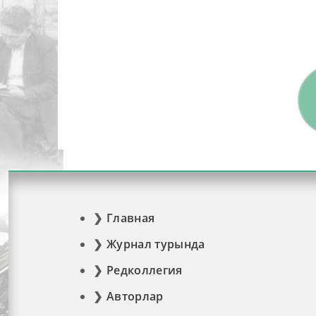
Главная
Журнал турында
Редколлегия
Авторлар