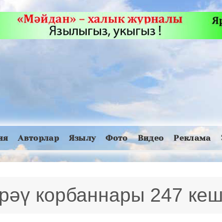
ия
Авторлар
Язылу
Фото
Видео
Реклама
рәү корбаннары 247 кеш