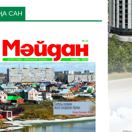
ҢА САН