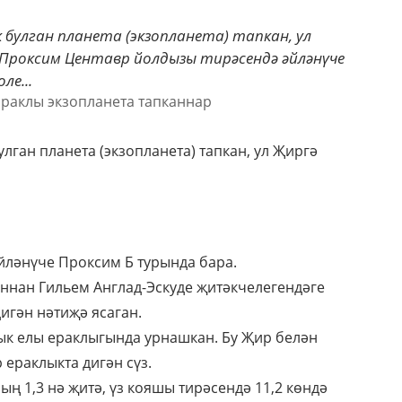
булган планета (экзопланета) тапкан, ул
з Проксим Центавр йолдызы тирәсендә әйләнүче
ле...
ган планета (экзопланета) тапкан, ул Җиргә
йләнүче Проксим Б турында бара.
нан Гильем Англад-Эскуде җитәкчелегендәге
игән нәтиҗә ясаган.
ык елы ераклыгында урнашкан. Бу Җир белән
ераклыкта дигән сүз.
ң 1,3 нә җитә, үз кояшы тирәсендә 11,2 көндә