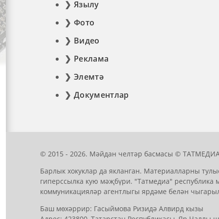
Язылу
Фото
Видео
Реклама
Элемтә
Документлар
© 2015 - 2026. Мәйдан челтәр басмасы © ТАТМЕДИА
Барлык хокуклар да якланган. Материалларны тулы
гиперссылка кую мәҗбүри. "Татмедиа" республика 
коммуникацияләр агентлыгы ярдәме белән чыгары
Баш мөхәррир: Гасыймова Ризидә Алвирд кызы
Адрес: 423800, Татарстан Республикасы, Яр Чаллы