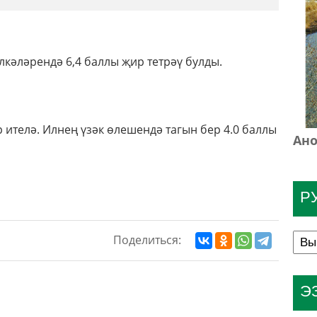
кәләрендә 6,4 баллы җир тетрәү булды.
р ителә. Илнең үзәк өлешендә тагын бер 4.0 баллы
Ано
Р
Поделиться:
Э