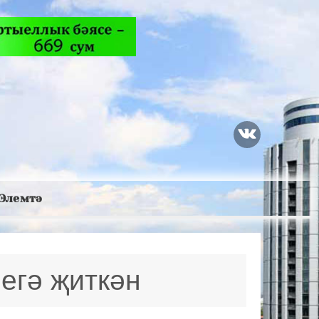
Элемтә
егә җиткән