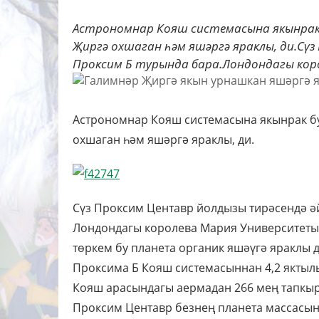
Астрономнар Кояш системасына якынрак 
Җиргә охшаган һәм яшәргә яраклы, ди.Сү
Проксим Б турында бара.Лондондагы коро
Астрономнар Кояш системасына якынрак бул
охшаган һәм яшәргә яраклы, ди.
Сүз Проксим Центавр йолдызы тирәсендә ә
Лондондагы королева Мария Университетын
төркем бу планета органик яшәүгә яраклы д
Проксима Б Кояш системасыннан 4,2 яктыл
Кояш арасындагы аермадан 266 мең тапкыр 
Проксим Центавр безнең планета массасыны