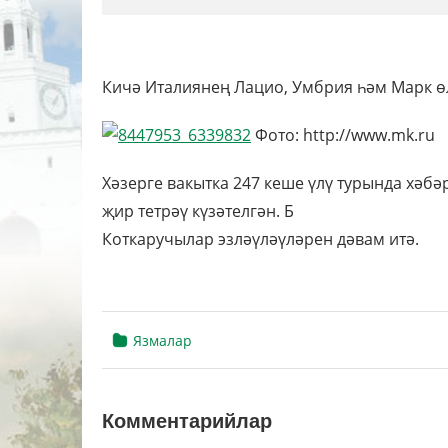
Кичә Италиянең Лацио, Умбрия һәм Марк өл
Фото: http://www.mk.ru
Хәзерге вакытка 247 кеше үлү турында хәбә
җир тетрәү күзәтелгән. Б
Коткаручылар эзләүләүләрен дәвам итә.
Язмалар
Комментарийлар