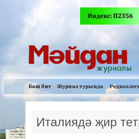
Баш бит
Журнал турында
Редколлег
Италиядә җир тет