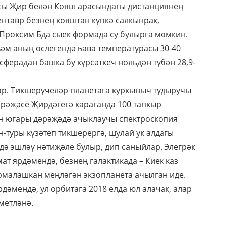
асы Җир белән Кояш арасындагы дистанциянең
нтавр безнең кояштан күпкә салкынрак,
роксим Бда сыек формада су булырга мөмкин.
әм аның өслегендә һава температурасы 30-40
сферадан башка бу күрсәткеч нольдән түбән 28,9-
ар. Тикшерүчеләр планетага куркыныч тудыручы
рәҗәсе Җирдәгегә караганда 100 тапкыр
ен югары дәрәҗәдә ачыклаучы спектроскопия
-туры күзәтеп тикшерергә, шулай ук алдагы
ә эшләү нәтиҗәле булыр, дип саныйлар. Элегрәк
ат ярдәмендә, безнең галактикада – Киек каз
рмалашкан меңләгән экзопланета ачылган иде.
дәмендә, ул орбитага 2018 елда юл алачак, алар
метләнә.