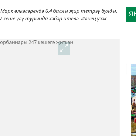
Марк өлкәләрендә 6,4 баллы җир тетрәү булды.
Я
7 кеше үлү турында хәбәр ителә. Илнең үзәк