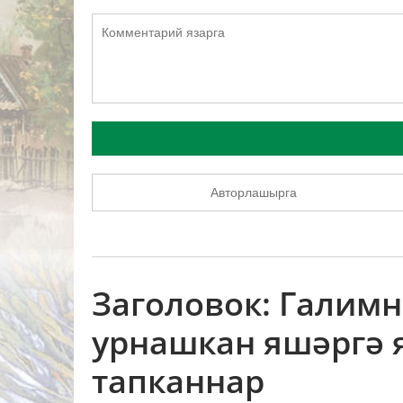
Авторлашырга
Заголовок: Галим
урнашкан яшәргә 
тапканнар