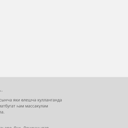
..
сынча яки өлешчә кулланганда
матбугат һәм массакүләм
ла.
 шәһәре, Яшь Ленинчылар