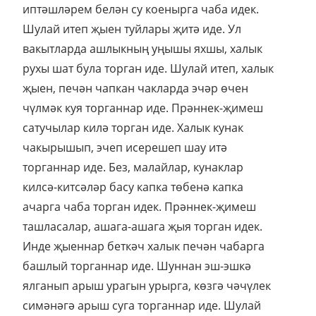
иптәшләрем белән су коенырга чаба идек.
Шулай итеп җыен туйлары җитә иде. Ул
вакытларда ашлыкның уңышы яхшы, халык
рухы шат була торган иде. Шулай итеп, халык
җыен, печән чапкан чакларда эчәр өчен
чүлмәк куя торганнар иде. Прәннек-җимеш
сатучылар килә торган иде. Халык кунак
чакырышып, эчеп исерешеп шау итә
торганнар иде. Без, малайлар, кунаклар
килсә-китсәләр басу капка төбенә капка
ачарга чаба торган идек. Прәннек-җимеш
ташласалар, ашага-ашага җыя торган идек.
Инде җыеннар беткәч халык печән чабарга
башлый торганнар иде. Шуннан эш-эшкә
ялганып арыш урагын урырга, көзгә чәчүлек
симәнәгә арыш суга торганнар иде. Шулай