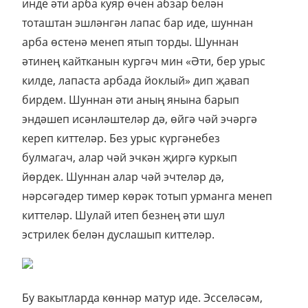
инде әти арба куяр өчен абзар белән
тоташтан эшләнгән лапас бар иде, шуннан
арба өстенә менеп ятып торды. Шуннан
әтинең кайтканын кургәч мин «Әти, бер урыс
килде, лапаста арбада йоклый» дип җавап
бирдем. Шуннан әти аның янына барып
эндәшеп исәнләштеләр дә, өйгә чәй эчәргә
кереп киттеләр. Без урыс күргәнебез
булмагач, алар чәй эчкән җиргә куркып
йөрдек. Шуннан алар чәй эчтеләр дә,
нәрсәгәдер тимер көрәк тотып урманга менеп
киттеләр. Шулай итеп безнең әти шул
эстрилек белән дуслашып киттеләр.
Бу вакытларда көннәр матур иде. Эсселәсәм,