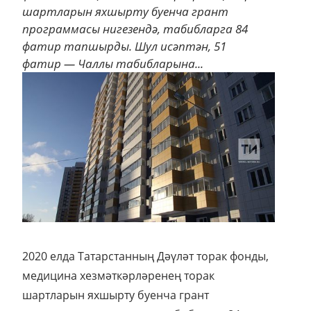
шартларын яхшырту буенча грант
программасы нигезендә, табибларга 84
фатир тапшырды. Шул исәптән, 51
фатир — Чаллы табибларына...
2020 елда Татарстанның Дәүләт торак фонды,
медицина хезмәткәрләренең торак
шартларын яхшырту буенча грант