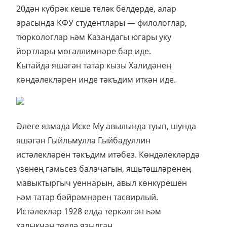
20дән күбрәк кеше теләк белдерде, алар
арасында КФУ студентлары — филологлар,
тюркологлар һәм Казандагы югары уку
йортлары мөгаллимнәре бар иде.
Кытайда яшәгән татар кызы Халидәнең
көндәлекләрен инде тәкъдим иткән иде.
Әлеге язмада Иске Му авылында туып, шунда
яшәгән Гыйльмулла Гыйбадуллин
истәлекләрен тәкъдим итәбез. Көндәлекләрдә
үзенең гамьсез балачагын, яшьтәшләренең
мавыктыргыч уеннарын, авыл көнкүрешен
һәм татар бәйрәмнәрен тасвирлый.
Истәлекләр 1928 елда теркәлгән һәм
халыкчан телдә язылган.