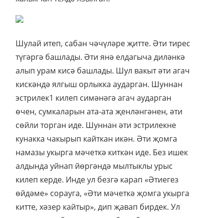
Шулай итеп, сабан чәчүләре җитте. Әти тирес
түгәргә башлады. Әти янә елдагыча диләнкә
алып урам кисә башлады. Шул вакыт әти агач
кискәндә ялгыш орлыкка аударган. Шуннан
эстрилек1 килеп симәнәгә агач аударган
өчен, сумкаларын ата-ата җенләнгәнен, әти
сөйли торган иде. Шуннан әти эстрилекне
кунакка чакырып кайткан икән. Әти җомга
намазы укырга мәчеткә киткән иде. Без ишек
алдында уйнап йөргәндә мылтыклы урыс
килеп керде. Инде ул безгә карап «Әтиегез
өйдәме» сорауга, «Әти мәчеткә җомга укырга
китте, хәзер кайтыр», дип җавап бирдек. Ул