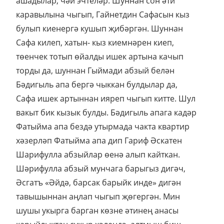
ашадылар, чәй эчтеләр. Шуннан сон әти
каравылына чыгып, Гайнетдин Сафасын кыз
булып киенергә кушып җибәргән. Шуннан
Сафа килеп, хатын- кыз киемнәрен киеп,
төенчек тотып өйалды ишек артына качып
торды да, шуннан Гыймади абзый белән
Бәдигыль апа бергә чыккан булдылар да,
Сафа ишек артыннан ияреп чыгып китте. Шул
вакыт бик кызык булды. Бәдигыль апага кадәр
Фатыйма апа бездә утырмада чакта квартир
хәзерләп Фатыйма апа дип Гариф Әскатен
Шарифулла абзыйлар өенә алып кайткан.
Шәрифулла абзый мунчага барыгыз дигәч,
Әсгатъ «Әйдә, барсак барыйк инде» дигән
тавышыннан аңлап чыгып җөгергән. Мин
шушы укырга барган көзне әтинең анасы