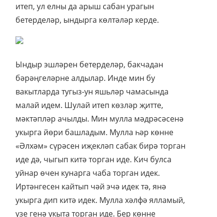
итеп, ул елны да арыш сабан урагын
бетерделәр, ындырга көлтәләр керде.
Ындыр эшләрен бетерделәр, бакчадан
бәрәңгеләрне алдылар. Инде мин бу
вакытларда тугыз-ун яшьләр чамасында
малай идем. Шулай итеп көзләр җитте,
мәктәпләр ачылды. Мин мулла мәдрәсәсенә
укырга йөри башладым. Мулла һәр көнне
«Әлхәм» сүрәсен иҗекләп сабак бирә торган
иде дә, чыгып китә торган иде. Кич булса
уйнар өчен кунарга чаба торган идек.
Иртәнгесен кайтып чәй эчә идек тә, янә
укырга дип китә идек. Мулла хәлфә ялламый,
үзе генә укыта торган иде. Бер көнне