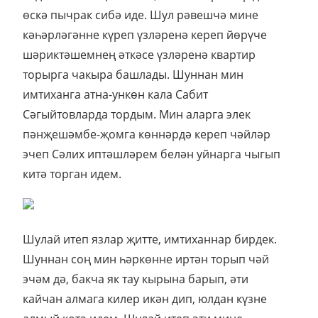
өскә пычрак сибә иде. Шул рәвешчә мине
кәһәрләгәнне күреп үзләренә кереп йөрүче
шәриктәшемнең әткәсе үзләренә квартир
торырга чакыра башлады. Шуннан мин
имтиханга атна-ункөн кала Сабит
Сәгыйтовларда тордым. Мин аларга элек
пәнҗешәмбе-җомга көннәрдә кереп чәйләр
эчеп Сәлих иптәшләрем белән уйнарга чыгып
китә торган идем.
Шулай итеп язлар җитте, имтиханнар бирдек.
Шуннан соң мин һәркөнне иртән торып чәй
эчәм дә, бакча як тау кырына барып, әти
кайчан алмага килер икән дип, юлдан күзне