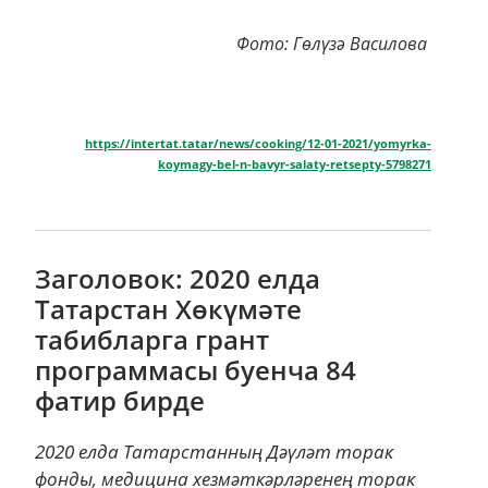
Фото: Гөлүзә Василова
https://intertat.tatar/news/cooking/12-01-2021/yomyrka-
koymagy-bel-n-bavyr-salaty-retsepty-5798271
Заголовок: 2020 елда
Татарстан Хөкүмәте
табибларга грант
программасы буенча 84
фатир бирде
2020 елда Татарстанның Дәүләт торак
фонды, медицина хезмәткәрләренең торак