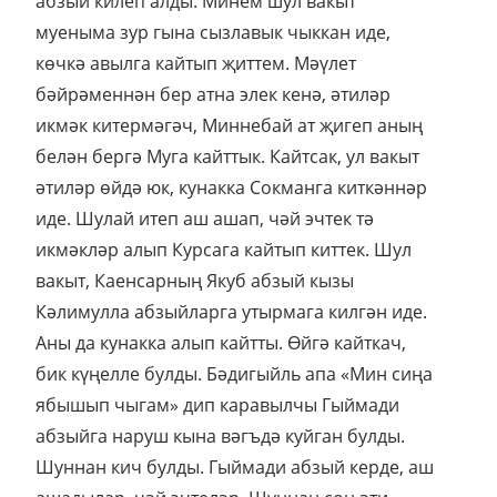
абзый килеп алды. Минем шул вакыт
муеныма зур гына сызлавык чыккан иде,
көчкә авылга кайтып җиттем. Мәүлет
бәйрәменнән бер атна элек кенә, әтиләр
икмәк китермәгәч, Миннебай ат җигеп аның
белән бергә Муга кайттык. Кайтсак, ул вакыт
әтиләр өйдә юк, кунакка Сокманга киткәннәр
иде. Шулай итеп аш ашап, чәй эчтек тә
икмәкләр алып Курсага кайтып киттек. Шул
вакыт, Каенсарның Якуб абзый кызы
Кәлимулла абзыйларга утырмага килгән иде.
Аны да кунакка алып кайтты. Өйгә кайткач,
бик күңелле булды. Бәдигыйль апа «Мин сиңа
ябышып чыгам» дип каравылчы Гыймади
абзыйга наруш кына вәгъдә куйган булды.
Шуннан кич булды. Гыймади абзый керде, аш