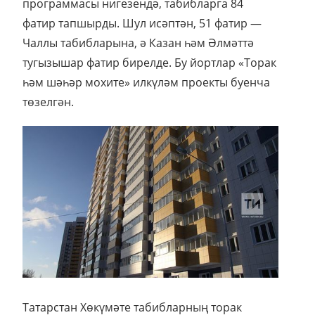
программасы нигезендә, табибларга 84
фатир тапшырды. Шул исәптән, 51 фатир —
Чаллы табибларына, ә Казан һәм Әлмәттә
тугызышар фатир бирелде. Бу йортлар «Торак
һәм шәһәр мохите» илкүләм проекты буенча
төзелгән.
Татарстан Хөкүмәте табибларның торак