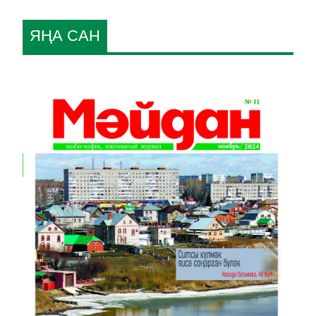
ЯҢА САН