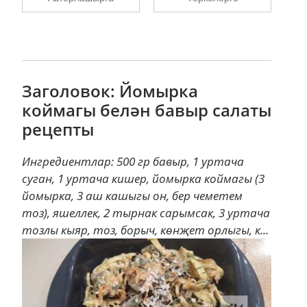
Заголовок: Йомырка
коймагы белән бавыр салаты
рецепты
Ингредиентлар: 500 гр бавыр, 1 уртача
суган, 1 уртача кишер, йомырка коймагы (3
йомырка, 3 аш кашыгы он, бер чеметем
тоз), яшеллек, 2 тырнак сарымсак, 3 уртача
тозлы кыяр, тоз, борыч, көнҗет орлыгы, к...