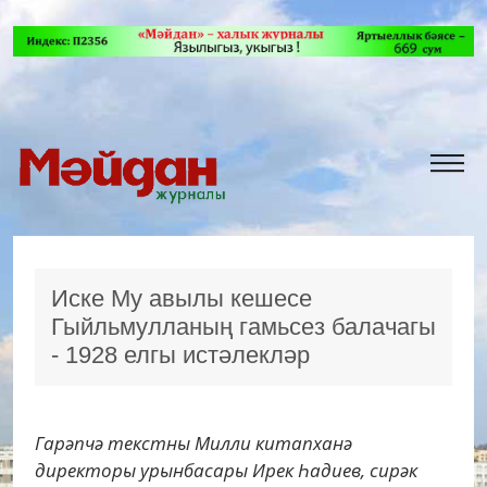
Иске Му авылы кешесе
Гыйльмулланың гамьсез балачагы
- 1928 елгы истәлекләр
Гарәпчә текстны Милли китапханә
директоры урынбасары Ирек Һадиев, сирәк