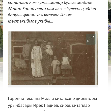
китаплар һәм кулъязмалар бүлеге мөдире
Айрат Заһидуллин һәм әлеге бүлекнең әйдәп
баручы фәнни хезмәткәре Ильяс
Мөстәкыймов укыды...
Гарәпчә текстны Милли китапханә директоры
урынбасары Ирек Һадиев, сирәк китаплар