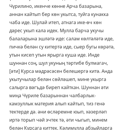
Чүрилино, икенче көнне Арча базарына,
аннан кайтып бер көн укытса, туйга кунакка
чаба иде. Шулай итеп, атнага ике-өч көн
дәрес укып кала идек. Мулла барча укучы
балаларына эшләтә иде: салам көлтәләтә иде,
пичкә белән су китертә иде, сыер бугы көрәтә,
утын кисеп утын ярырга куша иде. Инде
шуннан соң, шул укуның тәртибе булмагач,
[әти] Курса мәдрәсәсен белешергә китә. Анда
укытучылар белән сөйләшеп, мине укырга
салырга вәгъдә биреп кайткан. Шуннан әти
миңа Чүриле базарыннан чалбарлык-
камзуллык материя алып кайтып, тиз генә
тектерде дә. әни өсләремне юып, хәзерләп
иртә торып чәй эчтек тә, әти чыгып, минем
белән Курсага киттек. Кәлимулла абзыйларга