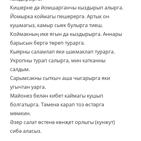
Кишерне дә йомшарганчы кыздырып алырга.
Йомырка коймагы пешерергә. Артык он
кушмагыз, камыр сыек булырга тиеш.
Коймакның ике ягын да кыздырырга. Аннары
барысын бергә төреп турарга.
Кыярны саламлап яки шакмаклап турарга.
Укропны турап салырга, мин катканны
салдым.
Сарымсакны сыткыч аша чыгарырга яки
угычтан уарга.
Майонез белән кибет каймагы кушып
болгатырга. Тәменә карап тоз өстәргә
мөмкин.
Әзер салат өстенә көнҗет орлыгы (кунжут)
сибә аласыз.