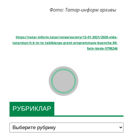
Фото: Татар-информ архивы
https://tatar-inform.tatar/news/society/12-01-2021/2020-elda-
tatarstan-h-k-m-te-tabiblarga-grant-programmasy-buencha-84-
fatir-birde-5798246
РУБРИКЛАР