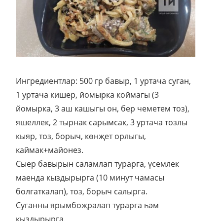
Ингредиентлар: 500 гр бавыр, 1 уртача суган,
1 уртача кишер, йомырка коймагы (3
йомырка, 3 аш кашыгы он, бер чеметем тоз),
яшеллек, 2 тырнак сарымсак, 3 уртача тозлы
кыяр, тоз, борыч, көнҗет орлыгы,
каймак+майонез.
Сыер бавырын саламлап турарга, үсемлек
маенда кыздырырга (10 минут чамасы
болгаткалап), тоз, борыч салырга.
Суганны ярымбоҗралап турарга һәм
кыздырырга.