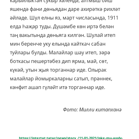
карыйлыктан сукыр хәлендә, алтмыш биш
яшендә фани дөньядан даре ахирәткә рихләт
әйләде. Шул елны яз, март числасында, 1911
елда Һаҗәр туды. Дүшәмбе көн иртә белән
таң вакытында дөньяга килгән. Шулай итеп
мин беренче уку елында кайткач сабан
туйлары булды. Малайлар шау итеп, зәрә
боткасы пешертәбез дип ярма, май, сөт,
күкәй, утын җыя торганнар иде. Олырак
малайлар йомыркаларны сатып, прәннек,
кәнфит ашап гүләйт итә торганнар иде.
Фото: Милли китапханә
https://intertat.tatar/news/story_/11-01-2021/iske-mu-avyly-