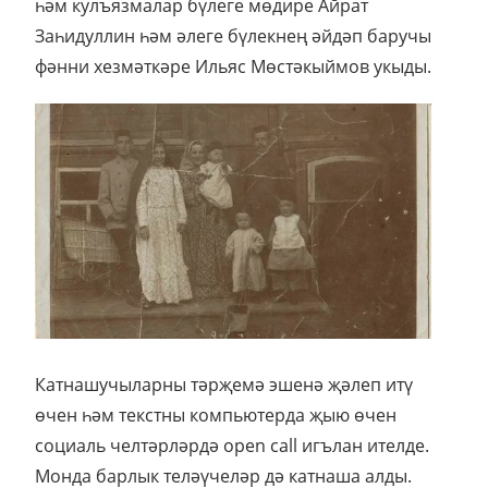
һәм кулъязмалар бүлеге мөдире Айрат
Заһидуллин һәм әлеге бүлекнең әйдәп баручы
фәнни хезмәткәре Ильяс Мөстәкыймов укыды.
Катнашучыларны тәрҗемә эшенә җәлеп итү
өчен һәм текстны компьютерда җыю өчен
социаль челтәрләрдә open call игълан ителде.
Монда барлык теләүчеләр дә катнаша алды.