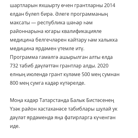
шартларын яхшырту өчен грантларны 2014
елдан бүлеп бирә. Әлеге программаның
максаты — республика шәһәр һәм
районнарына югары квалификацияле
медицина белгечләрен кайтару һәм халыкка
медицина ярдәмен үтемле итү.
Программа гамәлгә ашырылган алты елда
732 табиб дәүләттән грантлар алды. 2020
елның июлендә грант күләме 500 мең сумнан
800 мең сумга кадәр күтәрелде.
Моңа кадәр Татарстанда Балык Бистәсенең
Үзәк район хастаханәсе табиблары шулай ук
дәүләт ярдәмендә яңа фатирларга күченгән
иде.