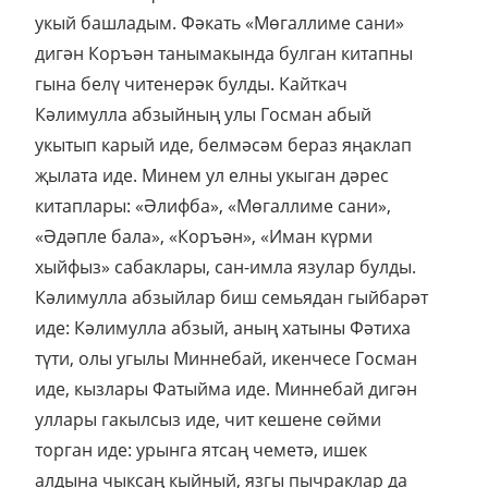
укый башладым. Фәкать «Мөгаллиме сани»
дигән Коръән танымакында булган китапны
гына белү читенерәк булды. Кайткач
Кәлимулла абзыйның улы Госман абый
укытып карый иде, белмәсәм бераз яңаклап
җылата иде. Минем ул елны укыган дәрес
китаплары: «Әлифба», «Мөгаллиме сани»,
«Әдәпле бала», «Коръән», «Иман күрми
хыйфыз» сабаклары, сан-имла язулар булды.
Кәлимулла абзыйлар биш семьядан гыйбарәт
иде: Кәлимулла абзый, аның хатыны Фәтиха
түти, олы угылы Миннебай, икенчесе Госман
иде, кызлары Фатыйма иде. Миннебай дигән
уллары гакылсыз иде, чит кешене сөйми
торган иде: урынга ятсаң чеметә, ишек
алдына чыксаң кыйный, язгы пычраклар да