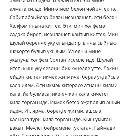
алмый көтә идем. Шулай итеп әти мине
алмага килде. Мин әтием белән чәй эчтек тә,
Сабит абзыйлар белән исәнләшеп, әти белән
Хәлфәм янына киттек. Әти, мин хәлфәмә
садака биреп, исәнләшеп кайтып киттек. Мин
шулай беренче уку елында яртынчы сыйныф
шәкерте булып укыдым. Ул елны мине
укытучы хәлфәм Солтан исемле иде. Шулай
итеп, кыш уку сезоны бик күңелле үтте. Ләкин
өйдән килгән икмәк җитмичә, бераз уңгайсыз
кала идем. Әти икмәк китерәсе атнаны килми
кала, йә булмаса, ике-өч көн кала кичегеп
килә торган иде. Икмәк бетсә әҗәт алып ашый
идем. Ит, ярма, бәрәңге җитми, ашсыз
калырга туры килә торган иде. Кыш укыган
вакыт, Мәүлет бәйрәменә туктагач, Гыймади