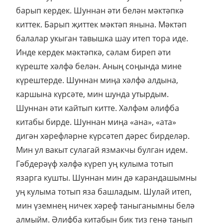
барып кердек. Шуннан әти белән мәктәпкә
киттек. Барып җиттек мәктәп янына. Мәктәп
балалар укыган тавышка шау итеп тора иде.
Инде кердек мәктәпкә, сәлам биреп әти
күреште хәлфә белән. Аның соңында мине
күрештерде. Шуннан миңа хәлфә алдына,
каршына күрсәте, мин шунда утырдым.
Шуннан әти кайтып китте. Хәлфәм әлифба
китабы бирде. Шуннан миңа «ана», «ата»
дигән хәрефләрне күрсәтеп дәрес бирделәр.
Мин ул вакыт сулагай язмакчы булган идем.
Гәбдерәүф хәлфә күреп уң кулыма тотып
язарга кушты. Шуннан мин дә карандашымны
уң кулыма тотып яза башладым. Шулай итеп,
мин үземнең ничек хәреф таныганымны белә
алмыйм. Әлифба китабын бик тиз генә танып