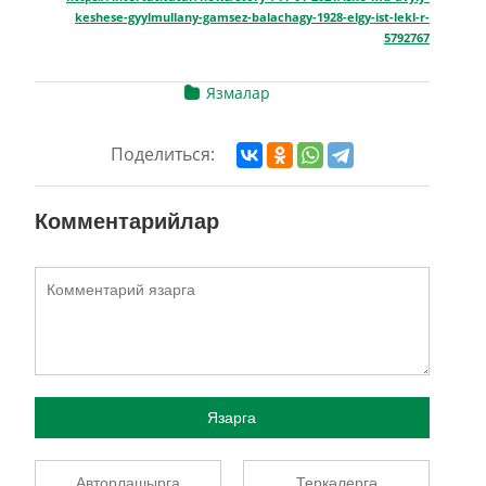
keshese-gyylmullany-gamsez-balachagy-1928-elgy-ist-lekl-r-
5792767
Язмалар
Поделиться:
Комментарийлар
Язарга
Авторлашырга
Теркәлергә