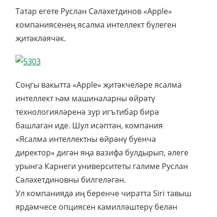
Татар егете Руслан Сәләхетдинов «Apple»
компаниясенең ясалма интеллект бүлеген
җитәкләячәк.
Соңгы вакытта «Apple» җитәкчеләре ясалма
интеллект һәм машиналарны өйрәтү
технологияләренә зур игътибар бирә
башлаган иде. Шул исәптән, компания
«Ясалма интеллектны өйрәнү буенча
директор» дигән яңа вазифа булдырып, әлеге
урынга Карнеги университеты галиме Руслан
Сәләхетдиновны билгеләгән.
Ул компаниядә иң беренче чиратта Siri тавыш
ярдәмчесе опциясен камилләштерү белән