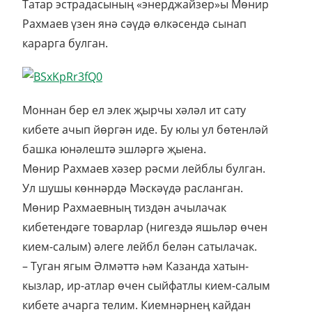
Татар эстрадасының «энерджайзер»ы Мөнир
Рахмаев үзен янә сәүдә өлкәсендә сынап
карарга булган.
Моннан бер ел элек җырчы хәләл ит сату
кибете ачып йөргән иде. Бу юлы ул бөтенләй
башка юнәлештә эшләргә җыена.
Мөнир Рахмаев хәзер рәсми лейблы булган.
Ул шушы көннәрдә Мәскәүдә расланган.
Мөнир Рахмаевның тиздән ачылачак
кибетендәге товарлар (нигездә яшьләр өчен
кием-салым) әлеге лейбл белән сатылачак.
– Туган ягым Әлмәттә һәм Казанда хатын-
кызлар, ир-атлар өчен сыйфатлы кием-салым
кибете ачарга телим. Киемнәрнең кайдан