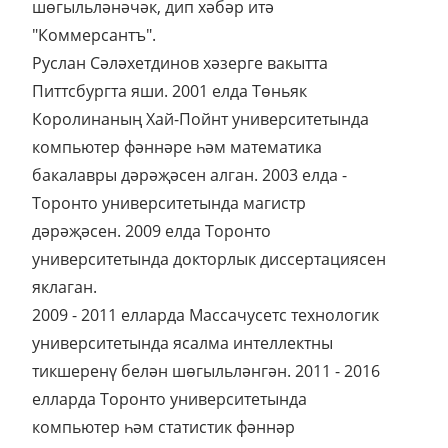
шөгыльләнәчәк, дип хәбәр итә
"Коммерсантъ".
Руслан Сәләхетдинов хәзерге вакытта
Питтсбургта яши. 2001 елда Төньяк
Королинаның Хай-Пойнт университетында
компьютер фәннәре һәм математика
бакалавры дәрәҗәсен алган. 2003 елда -
Торонто университетында магистр
дәрәҗәсен. 2009 елда Торонто
университетында докторлык диссертациясен
яклаган.
2009 - 2011 елларда Массачусетс технологик
университетында ясалма интеллектны
тикшеренү белән шөгыльләнгән. 2011 - 2016
елларда Торонто университетында
компьютер һәм статистик фәннәр