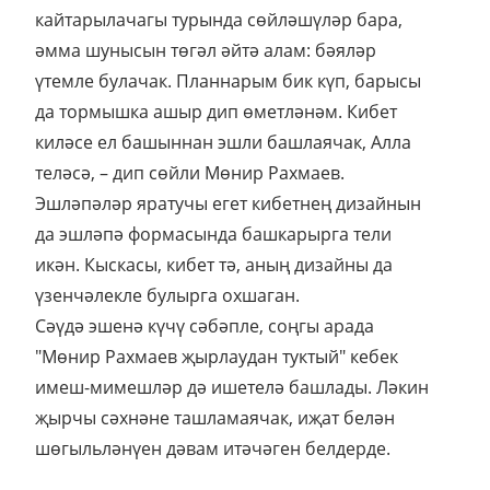
кайтарылачагы турында сөйләшүләр бара,
әмма шунысын төгәл әйтә алам: бәяләр
үтемле булачак. Планнарым бик күп, барысы
да тормышка ашыр дип өметләнәм. Кибет
киләсе ел башыннан эшли башлаячак, Алла
теләсә, – дип сөйли Мөнир Рахмаев.
Эшләпәләр яратучы егет кибетнең дизайнын
да эшләпә формасында башкарырга тели
икән. Кыскасы, кибет тә, аның дизайны да
үзенчәлекле булырга охшаган.
Сәүдә эшенә күчү сәбәпле, соңгы арада
"Мөнир Рахмаев җырлаудан туктый" кебек
имеш-мимешләр дә ишетелә башлады. Ләкин
җырчы сәхнәне ташламаячак, иҗат белән
шөгыльләнүен дәвам итәчәген белдерде.