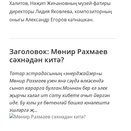
Халитов, Нәҗип Жиһановның музей-фатиры
директоры Лидия Яковлева, композиторның
оныгы Александр Егоров катнашкан.
Заголовок: Мөнир Рахмаев
сәхнәдән китә?
Татар эстрадасының «энерджайзер»ы
Мөнир Рахмаев үзен янә сәүдә өлкәсендә
сынап карарга булган.Моннан бер ел элек
җырчы хәләл ит сату кибете ачып йөргән
иде. Бу юлы ул бөтенләй башка юнәлештә
эшләргә җ...