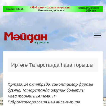
Иртәгә Татарстанда һава торышы
Иртәгә, 24 октябрьдә, синоптиклар фаразы
буенча, Татарстанда аязучан болытлы
һава торышы көтелә. ТР
Гидрометеорология һәм әйләнә-тирә