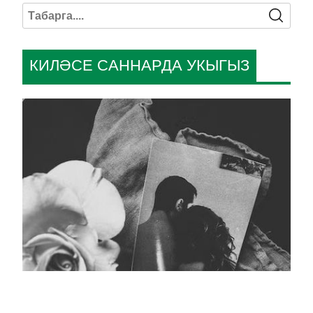
КИЛӘСЕ САННАРДА УКЫГЫЗ
Кара тасмалы фото