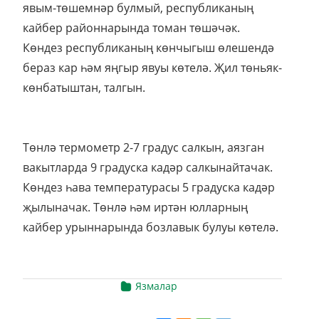
явым-төшемнәр булмый, республиканың
кайбер районнарында томан төшәчәк.
Көндез республиканың көнчыгыш өлешендә
бераз кар һәм яңгыр явуы көтелә. Җил төньяк-
көнбатыштан, талгын.
Төнлә термометр 2-7 градус салкын, аязган
вакытларда 9 градуска кадәр салкынайтачак.
Көндез һава температурасы 5 градуска кадәр
җылыначак. Төнлә һәм иртән юлларның
кайбер урыннарында бозлавык булуы көтелә.
Язмалар