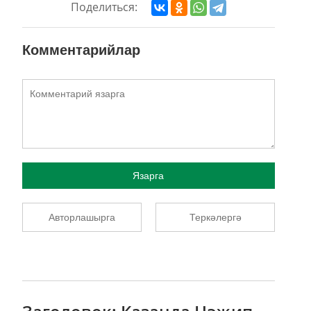
Поделиться:
Комментарийлар
Язарга
Авторлашырга
Теркәлергә