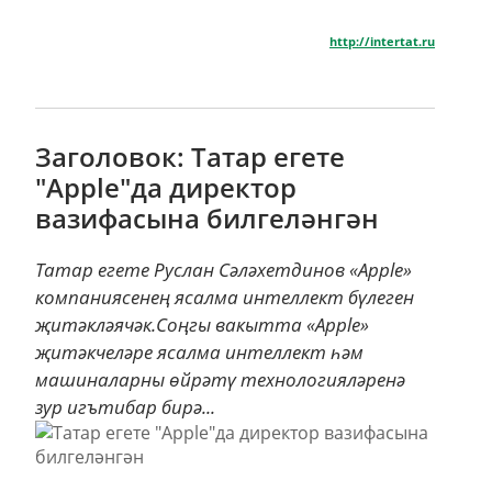
http://intertat.ru
Заголовок: Татар егете
"Аpple"да директор
вазифасына билгеләнгән
Татар егете Руслан Сәләхетдинов «Apple»
компаниясенең ясалма интеллект бүлеген
җитәкләячәк.Соңгы вакытта «Apple»
җитәкчеләре ясалма интеллект һәм
машиналарны өйрәтү технологияләренә
зур игътибар бирә...