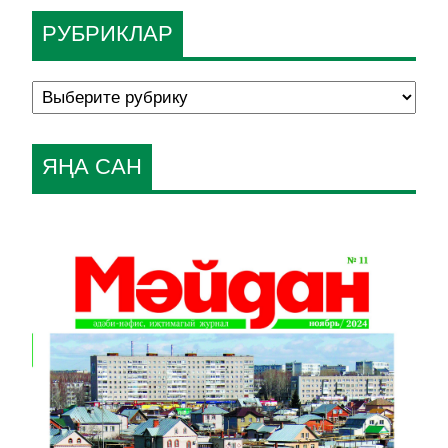
РУБРИКЛАР
ЯҢА САН