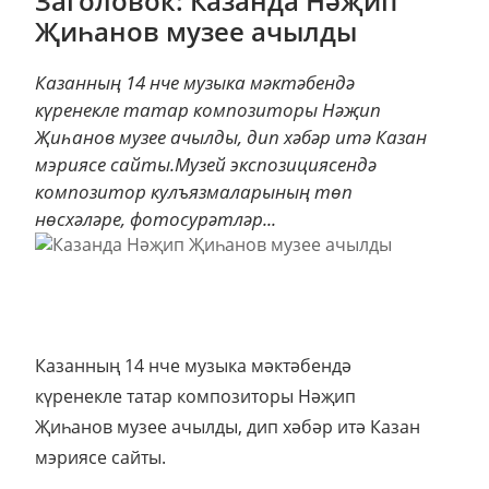
Заголовок: Казанда Нәҗип
Җиһанов музее ачылды
Казанның 14 нче музыка мәктәбендә
күренекле татар композиторы Нәҗип
Җиһанов музее ачылды, дип хәбәр итә Казан
мэриясе сайты.Музей экспозициясендә
композитор кулъязмаларының төп
нөсхәләре, фотосурәтләр...
Казанның 14 нче музыка мәктәбендә
күренекле татар композиторы Нәҗип
Җиһанов музее ачылды, дип хәбәр итә Казан
мэриясе сайты.