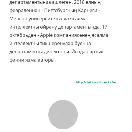
департаментында эшләгән. 2016 елның
февраленнән - Питтсбургның Карнеги -
Меллон университетында ясалма
интеллектны өйрәнү департаментында. 17
октябрьдән - Apple компаниясенең ясалма
интеллектны тикшеренүләр буенча
департаменты директоры. Йөздән артык
фәнни язма авторы.
http://tatar-inform.tatar