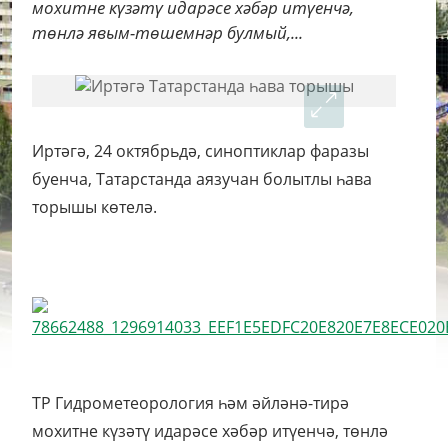
мохитне күзәтү идарәсе хәбәр итүенчә,
төнлә явым-төшемнәр булмый,...
Иртәгә, 24 октябрьдә, синоптиклар фаразы
буенча, Татарстанда аязучан болытлы һава
торышы көтелә.
ТР Гидрометеорология һәм әйләнә-тирә
мохитне күзәтү идарәсе хәбәр итүенчә, төнлә