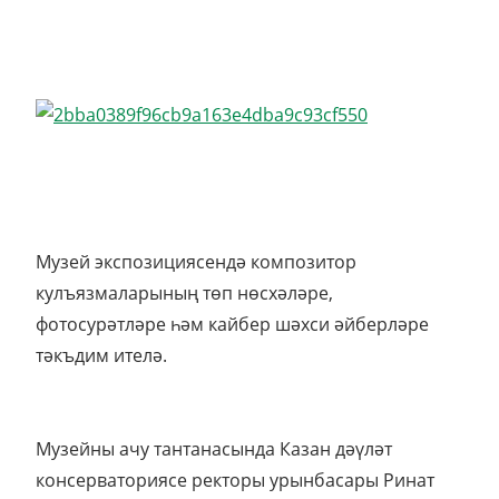
Музей экспозициясендә композитор
кулъязмаларының төп нөсхәләре,
фотосурәтләре һәм кайбер шәхси әйберләре
тәкъдим ителә.
Музейны ачу тантанасында Казан дәүләт
консерваториясе ректоры урынбасары Ринат