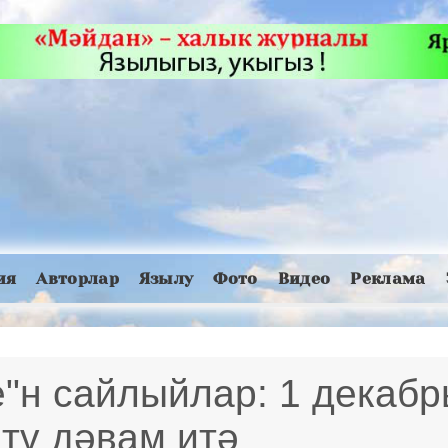
ия
Авторлар
Язылу
Фото
Видео
Реклама
"н сайлыйлар: 1 декабр
итү дәвам итә