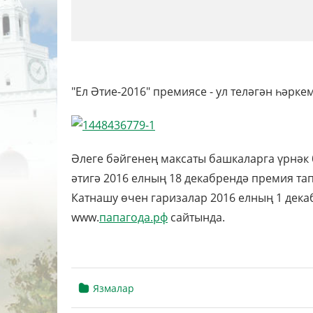
"Ел Әтие-2016" премиясе - ул теләгән һәрк
Әлеге бәйгенең максаты башкаларга үрнәк 
әтигә 2016 елның 18 декабрендә премия т
Катнашу өчен гаризалар 2016 елның 1 дека
www.
папагода.рф
сайтында.
Язмалар