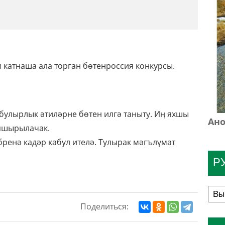
ем катнаша ала торган бөтенроссия конкурсы.
булырлык әтиләрне бөтен илгә таныту. Иң яхшы
Ано
апшырылачак.
бренә кадәр кабул ителә. Тулырак мәгълүмат
Р
Поделиться: