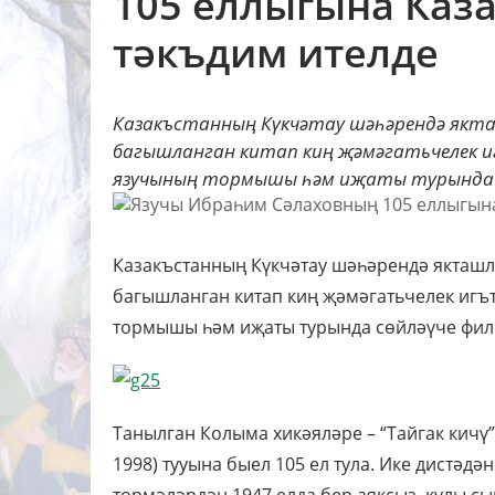
105 еллыгына Каз
тәкъдим ителде
Казакъстанның Күкчәтау шәһәрендә якт
багышланган китап киң җәмәгатьчелек и
язучының тормышы һәм иҗаты турында сө
Казакъстанның Күкчәтау шәһәрендә якташл
багышланган китап киң җәмәгатьчелек игъ
тормышы һәм иҗаты турында сөйләүче фильм
Танылган Колыма хикәяләре – “Тайгак кичү
1998) тууына быел 105 ел тула. Ике дистәдә