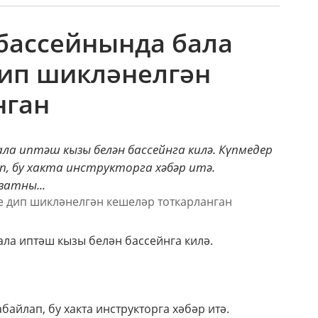
 бассейнында бала
дип шикләнелгән
нган
ала иптәш кызы белән бассейнга килә. Күпмедер
, бу хакта инструкторга хәбәр итә.
затны...
ла иптәш кызы белән бассейнга килә.
айлап, бу хакта инструкторга хәбәр итә.