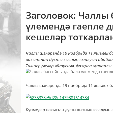
Заголовок: Чаллы
үлемендә гаепле 
кешеләр тоткарла
Чаллы шәһәрендә 19 ноябрьдә 11 яшьлек б
вакыттан дусты кызның югалуын абайлап
Тикшерүчеләр әйтүенчә, фаҗига җаваплы 
Чаллы шәһәрендә 19 ноябрьдә 11 яшьлек ба
Күпмедер вакыттан дусты кызның югалуын аб