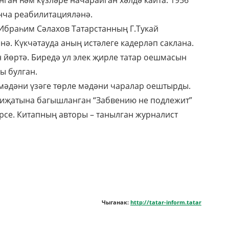
нган һәм күзләре начарайган хәлдә кайта. 1956
нча реабилитацияләнә.
 Ибраһим Сәлахов Татарстанның Г.Тукай
ә. Күкчәтауда аның истәлеге кадерләп саклана.
йөртә. Биредә ул элек җирле татар оешмасын
ы булган.
мәдәни үзәге төрле мәдәни чаралар оештырды.
иҗатына багышланган “Забвению не подлежит”
рсе. Китапның авторы – танылган журналист
Чыганак:
http://tatar-inform.tatar