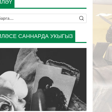
ЗЛӘҮ
ИЛӘСЕ САННАРДА УКЫГЫЗ