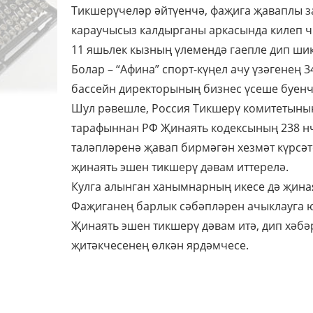
Тикшерүчеләр әйтүенчә, фаҗига җаваплы з
караучысыз калдырганы аркасында килеп чыг
11 яшьлек кызның үлемендә гаепле дип шик
Болар – “Афина” спорт-күңел ачу үзәгенең
бассейн директорының бизнес үсеше буенч
Шул рәвешле, Россия Тикшерү комитетының
тарафыннан РФ Җинаять кодексының 238 нч
таләпләренә җавап бирмәгән хезмәт күрсәт
җинаять эшен тикшерү дәвам иттерелә.
Кулга алынган ханымнарның икесе дә җина
Фаҗиганең барлык сәбәпләрен ачыклауга ю
Җинаять эшен тикшерү дәвам итә, дип хәбә
җитәкчесенең өлкән ярдәмчесе.