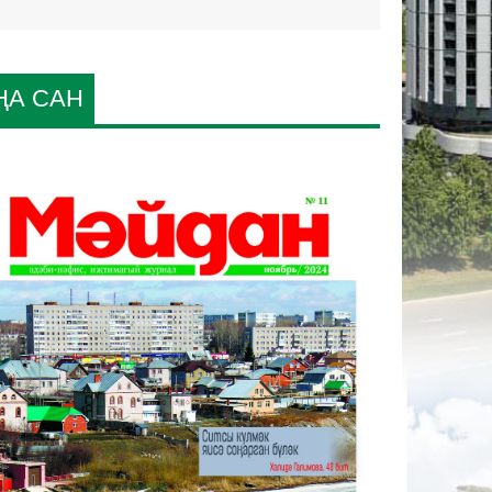
ҢА САН