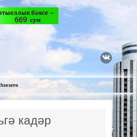
Элемтә
ьгә кадәр