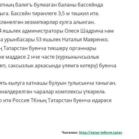
атның балигъ булмаган баланы бассейнда
а. Бассейн тирәнлеге 3,5 м тәшкил итә.
ләнелгән хезмәткәрләр кулга алынган.
 34 яшьлек администраторы Олеся Шадрина һәм
а урынбасары 53 яшьлек Наталья Мавренко.
 Татарстан буенча тикшерү органнары
е маддәсе 2 нче часте (куркынычсызлык
еп, саксызлык аркасында үлемгә китерү) буенча
ять кылуга катнашы булуын тулысынча таныган.
нәлдерелгән чаралар комплексы үткәрелә.
р итә Россия ТКның Татарстан буенча идарәсе
Чыганак:
http://tatar-inform.tatar