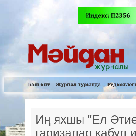
Баш бит
Журнал турында
Редколлег
Иң яхшы "Ел Әтие
гаризалар кабул 