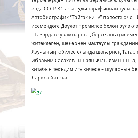
төрмәләрдән 1947 елда бер аяксыз, кулы сы
елда СССР Югары суды тарафыннан тулысы
Автобиографик “Тайгак кичү” повесте өчен
исемендәге Дәүләт премиясе белән бүләклән
Шәһәрдәге урамнарның берсе аның исемен 
җитәкләгән, шәһәрнең мактаулы гражданин
Язучының юбилее елында шәһәрнең Татар 
Ибраһим Сәлаховның аянычлы язмышына, 
китабын тәкъдим итү кичәсе – шуларның бе
Лариса Аитова.