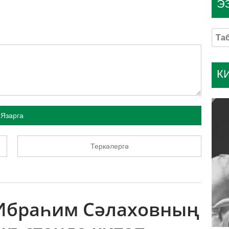
Э
К
Язарга
Теркәлергә
 Ибраһим Сәлаховның