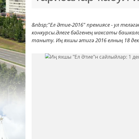
&nbsp;"Ел Әтие-2016" премиясе - ул телә
конкурсы.Әлеге бәйгенең максаты башкал
таныту. Иң яхшы әтигә 2016 елның 18 дека