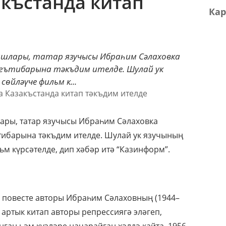
акъстанда китап
Кар
ашлары, татар язучысы Ибраһим Сәлаховка
гътибарына тәкъдим ителде. Шулай ук
йләүче фильм к...
ары, татар язучысы Ибраһим Сәлаховка
тибарына тәкъдим ителде. Шулай ук язучының
 күрсәтелде, дип хәбәр итә “Казинформ”.
” повесте авторы Ибраһим Сәлаховның (1944–
н артык китап авторы репрессиягә эләгеп,