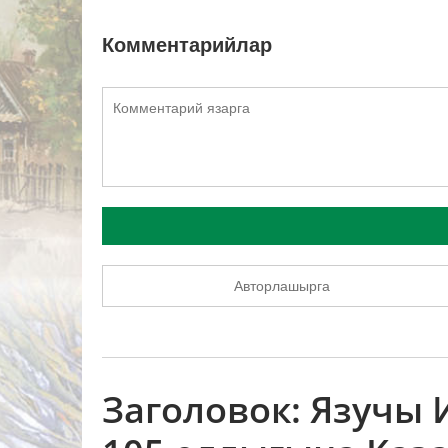
Комментарийлар
Авторлашырга
Заголовок: Язучы