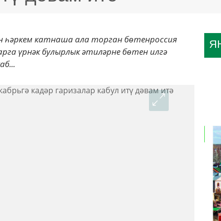
гән һәркем катнаша ала торган бөтенроссия
Я
арга үрнәк булырлык әтиләрне бөтен илгә
б...