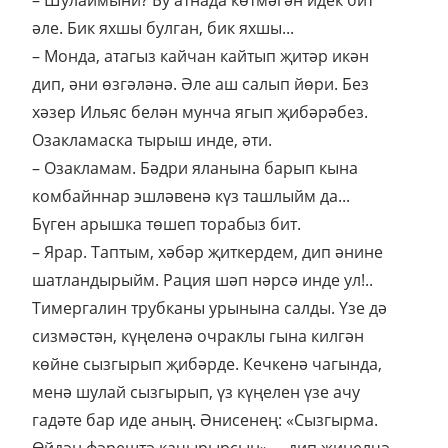
әле. Бик яхшы булган, бик яхшы...
– Монда, атагыз кайчан кайтып җитәр икән
дип, әни өзгәләнә. Әле аш салып йөри. Без
хәзер Ильяс белән мунча ягып җибәрәбез.
Озакламаска тырыш инде, әти.
– Озакламам. Бәдри яланына барып кына
комбайннар эшләвенә күз ташлыйм да...
Бүген арышка төшеп торабыз бит.
– Ярар. Таптым, хәбәр җиткердем, дип әнине
шатландырыйм. Рация шәп нәрсә инде ул!..
Тимергалин трубканы урынына салды. Үзе дә
сизмәстән, күңеленә очраклы гына килгән
көйне сызгырып җибәрде. Кечкенә чагында,
менә шулай сызгырып, үз күңелен үзе ачу
гадәте бар иде аның. Әнисенең: «Сызгырма.
Өйдән фәрештә качырырсың», – дип җиңелчә