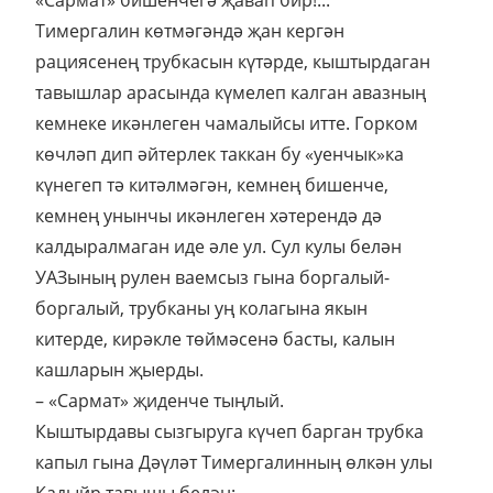
Тимергалин көтмәгәндә җан кергән
рациясенең трубкасын күтәрде, кыштырдаган
тавышлар арасында күмелеп калган авазның
кемнеке икәнлеген чамалыйсы итте. Горком
көчләп дип әйтерлек таккан бу «уенчык»ка
күнегеп тә китәлмәгән, кемнең бишенче,
кемнең унынчы икәнлеген хәтерендә дә
калдыралмаган иде әле ул. Сул кулы белән
УАЗының рулен ваемсыз гына боргалый-
боргалый, трубканы уң колагына якын
китерде, кирәкле төймәсенә басты, калын
кашларын җыерды.
– «Сармат» җиденче тыңлый.
Кыштырдавы сызгыруга күчеп барган трубка
капыл гына Дәүләт Тимергалинның өлкән улы
Кадыйр тавышы белән: