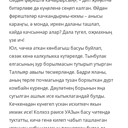
битәрләве дә күңеленә сеңеп калган. Өйдән
фәрештәләр качкандырмы-юкмы – анысы
караңгы, ә монда, иркен даланы ташлап,
кайда качсыннар алар? Дала түгел, оҗмахның
үзе ич!
Юл, чәчкә аткан көнбагыш басуы буйлап,
сөзәк кенә калкулыкка күтәрелде. Тынбулак
елгасының зур борылмасын тутырып утырган
Таллыяр авылы төсмерләнде. Бәдри яланы,
аның төрле почмагында тузан борхыткан дүрт
комбайн күренде. Дәүләтнең борынын яңа
сугылган ашлык исе кытыклагандай булды.
Кечкенәдән күнегеп үскән искиткеч якын
икмәк исе! Колхоз рәисе УАЗын басу читендә
туктатты, кичә генә килеп чабып ташланган
игеннең кибү чамасын тикшергән булса да,