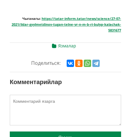
Чыганагы:
https://tatar-inform.tatar/news/science/27-07-
2021/ildar-gyylmetdinov-tugan-telne-yr-n-m-b-ri-bulyp-kalachak-
5831677
Язмалар
Поделиться:
Комментарийлар