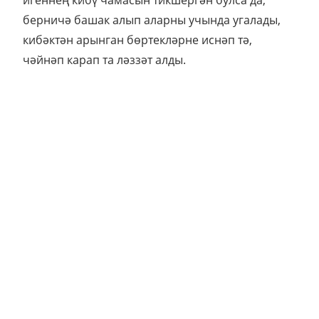
берничә башак алып аларны учында угалады,
кибәктән арынган бөртекләрне иснәп тә,
чәйнәп карап та ләззәт алды.
Комбайннар басуның бу башына чыгу белән
туктый тордылар, комбайнерлар, рәис
янәшәсенә килеп, үзләренең бәһасын белгән
ирләрчә тыйнак кына, хуҗаны сәламли
тордылар. Аларның ярдәмчеләре, Таллыяр
урта мәктәбенең өлкән сыйныф укучылары,
түгәрәк уртасына керүдән тартынып, читтәрәк
урын алдылар.
– Ну, ничек, егетләр? – дип, сынаулы карашын
тузанлы йөзләр буйлап йөртеп чыкты рәис.
Барысы бергә телгә килмәде иген сугучылар,
араларындагы өлкәнрәк тә, тәҗрибәлерәк тә
Гайфуллага күз төбәделәр.