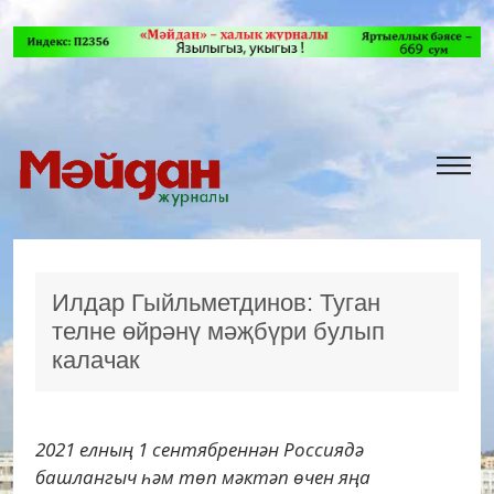
Илдар Гыйльметдинов: Туган
телне өйрәнү мәҗбүри булып
калачак
2021 елның 1 сентябреннән Россиядә
башлангыч һәм төп мәктәп өчен яңа