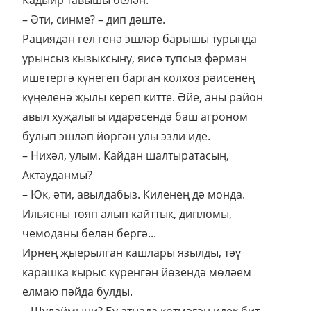
– Әти, синме? – дип дәште.
Рациядән гел генә эшләр барышы турында
урынсыз кызыксыну, яисә тупсыз фәрман
ишетергә күнегеп барган колхоз рәисенең
күңеленә җылы кереп китте. Әйе, аны район
авыл хуҗалыгы идарәсендә баш агроном
булып эшләп йөргән улы эзли иде.
– Нихәл, улым. Кайдан шалтыратасың,
Актауданмы?
– Юк, әти, авылдабыз. Киленең дә монда.
Ильясны төяп алып кайттык, дипломы,
чемоданы белән бергә...
Ирнең җыерылган кашлары язылды, тәү
карашка кырыс күренгән йөзендә мөләем
елмаю пәйда булды.
– Шулаймыни? Бу атнада көтмәгән идек бит