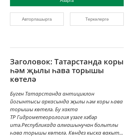
Язарга
Авторлашырга
Теркәлергә
Заголовок: Татарстанда коры
һәм җылы һава торышы
көтелә
Бүген Татарстанда антициклон
йогынтысы аркасында җылы һәм коры һава
торышы көтелә. Бу хакта
ТР Гидрометеорология үзәге хәбәр
итә.Республикада алмашынучан болытлы
һава торышы көтелә. Көндез кыска вакыт...