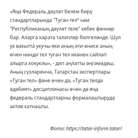
«Яңа Федераль дәүләт белем бирү
стандартларында "Туган тел“ һәм
"Республиканың дәүләт теле" кебек фәннәр
бар. Аларга карата таләпләр билгеләнде. Шул
ук вакытта укучы яки аның әти-әнисе аның
өчен нинди тел туган тел икәнен сайлап
алырга хокуклы», - дип аңлатты әңгәмәдәш.
Аның сүзләренчә, Татарстан экспертлары
«Туган тел» фәне өчен дә, «Туган телдә
әдәбият» дисциплинасы өчен дә яңа
федераль стандартларны формалаштыруда
актив катнашты.
Фото: https://tatar-inform.tatar/