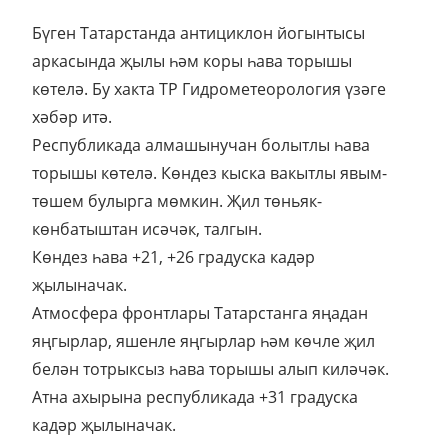
Бүген Татарстанда антициклон йогынтысы
аркасында җылы һәм коры һава торышы
көтелә. Бу хакта ТР Гидрометеорология үзәге
хәбәр итә.
Республикада алмашынучан болытлы һава
торышы көтелә. Көндез кыска вакытлы явым-
төшем булырга мөмкин. Җил төньяк-
көнбатыштан исәчәк, талгын.
Көндез һава +21, +26 градуска кадәр
җылыначак.
Атмосфера фронтлары Татарстанга яңадан
яңгырлар, яшенле яңгырлар һәм көчле җил
белән тотрыксыз һава торышы алып киләчәк.
Атна ахырына республикада +31 градуска
кадәр җылыначак.