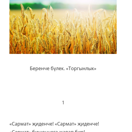
Беренче бүлек. «Торгынлык»
1
«Сармат» җиденче! «Сармат» җиденче!
«Сармат» бишенчегә җавап бир!...