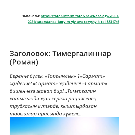
Чыганагы:
https://tatar-inform.tatar/news/ecology/28-07-
2021/tatarstanda-kory-m-yly-ava-toryshy-k-tel-5831746
Заголовок: Тимергалиннар
(Роман)
Беренче бүлек. «Торгынлык» 1«Сармат»
җиденче! «Сармат» җиденче! «Сармат»
бишенчегә җавап бир!...Тимергалин
көтмәгәндә җан кергән рациясенең
трубкасын күтәрде, кыштырдаган
тавышлар арасында күмеле...