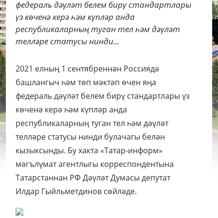
федераль дәүләт белем бирү стандартлары
үз көченә керә һәм күпләр анда
республикаларның туган тел һәм дәүләт
телләре статусы нинди...
2021 елның 1 сентябреннән Россиядә
башлангыч һәм төп мәктәп өчен яңа
федераль дәүләт белем бирү стандартлары үз
көченә керә һәм күпләр анда
республикаларның туган тел һәм дәүләт
телләре статусы нинди булачагы белән
кызыксынды. Бу хакта «Татар-информ»
мәгълүмат агентлыгы корреспондентына
Татарстаннан РФ Дәүләт Думасы депутат
Илдар Гыйльметдинов сөйләде.