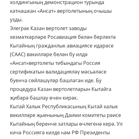
холдингының демонстрацион турында
катнашкан «Ансат» вертолетының очышы
узды.
Элегрәк Казан вертолет заводы
хезмәткәрләре Росавиация белән берлектә
Кытайның гражданлык авиациясе идарәсе
(CAAC) вәкилләре белән бу илдә
«Ансат»вертолеты тибындагы Россия
сертификатын валидацияләү мәсьәләсе
буенча сөйләшүләр башлаган иде. Бу
процедура Казан вертолетларын Кытайга
җибәрә башлау өчен кирәк.
Кытай Халык Республикасының Кытай халык
вәкилләре җыенының Даими комитеты рәисе
Кытайның беренче затлары өчлегенә керә. Ул
кичә Россиягә килде һәм РФ Президенты