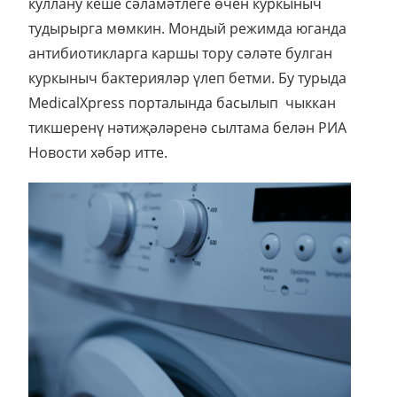
куллану кеше сәламәтлеге өчен куркыныч
тудырырга мөмкин. Мондый режимда юганда
антибиотикларга каршы тору сәләте булган
куркыныч бактерияләр үлеп бетми. Бу турыда
MedicalXpress порталында басылып чыккан
тикшеренү нәтиҗәләренә сылтама белән РИА
Новости хәбәр итте.