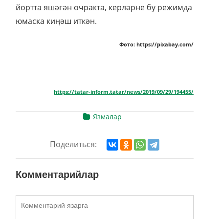
йортта яшәгән очракта, керләрне бу режимда
юмаска киңәш иткән.
Фото: https://pixabay.com/
https://tatar-inform.tatar/news/2019/09/29/194455/
Язмалар
Поделиться:
Комментарийлар