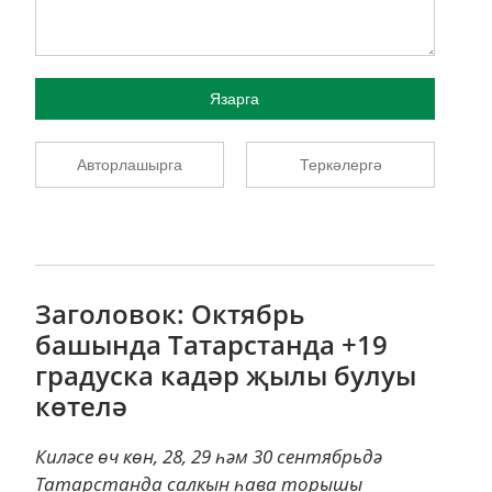
Язарга
Авторлашырга
Теркәлергә
Заголовок: Октябрь
башында Татарстанда +19
градуска кадәр җылы булуы
көтелә
Киләсе өч көн, 28, 29 һәм 30 сентябрьдә
Татарстанда салкын һава торышы