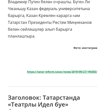
Владимир Путин белән очрашты. Бүген Ли
Чжаньшу Казан федераль университетына
барырга, Казан Кремлен карарга һәм
Татарстан Президенты Рөстәм Миңнеханов
белән сөйләшүләр алып барырга
планлаштыра.
Фото: инстаграм
https://tatar-inform.tatar/news/2019/09/27/194355/
Заголовок: Татарстанда
«Театрлы Идел буе»