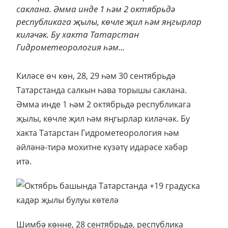
саклана. Әмма инде 1 һәм 2 октябрьдә
республикага җылы, көчле җил һәм яңгырлар
киләчәк. Бу хакта Татарстан
Гидрометеорология һәм...
Киләсе өч көн, 28, 29 һәм 30 сентябрьдә
Татарстанда салкын һава торышы саклана.
Әмма инде 1 һәм 2 октябрьдә республикага
җылы, көчле җил һәм яңгырлар киләчәк. Бу
хакта Татарстан Гидрометеорология һәм
әйләнә-тирә мохитне күзәтү идарәсе хәбәр
итә.
Шимбә көнне, 28 сентябрьдә, республика