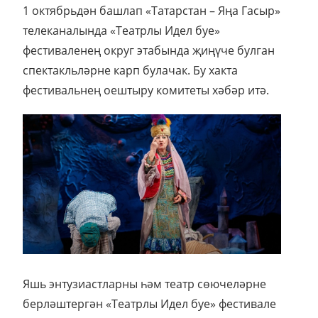
1 октябрьдән башлап «Татарстан – Яңа Гасыр»
телеканалында «Театрлы Идел буе»
фестиваленең округ этабында җиңүче булган
спектакльләрне карп булачак. Бу хакта
фестивальнең оештыру комитеты хәбәр итә.
Яшь энтузиастларны һәм театр сөючеләрне
берләштергән «Театрлы Идел буе» фестивале