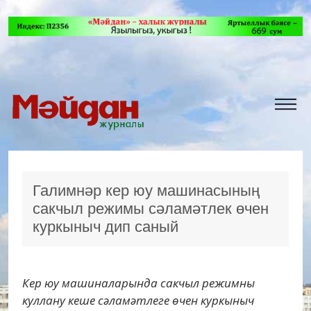
Галимнәр кер юу машинасының
сакчыл режимы сәламәтлек өчен
куркыныч дип саный
Кер юу машиналарында сакчыл режимны
куллану кеше сәламәтлеге өчен куркыныч