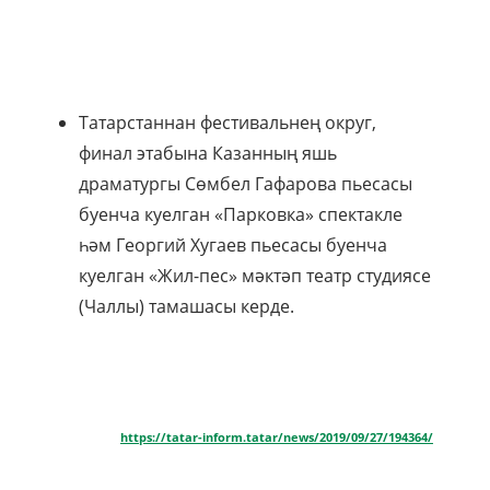
Татарстаннан фестивальнең округ,
финал этабына Казанның яшь
драматургы Сөмбел Гафарова пьесасы
буенча куелган «Парковка» спектакле
һәм Георгий Хугаев пьесасы буенча
куелган «Жил-пес» мәктәп театр студиясе
(Чаллы) тамашасы керде.
https://tatar-inform.tatar/news/2019/09/27/194364/