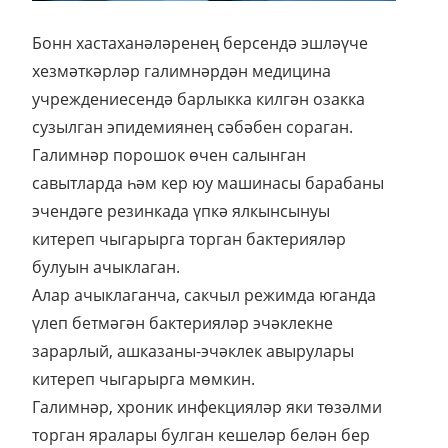
Бонн хастаханәләренең берсендә эшләүче
хезмәткәрләр галимнәрдән медицина
учреждениесендә барлыкка килгән озакка
сузылган эпидемиянең сәбәбен сораган.
Галимнәр порошок өчен салынган
савытларда һәм кер юу машинасы барабаны
эчендәге резинкада үпкә ялкынсынуы
китереп чыгарырга торган бактерияләр
булуын ачыклаган.
Алар ачыклаганча, сакчыл режимда юганда
үлеп бетмәгән бактерияләр эчәклекне
зарарлый, ашказаны-эчәклек авырулары
китереп чыгарырга мөмкин.
Галимнәр, хроник инфекцияләр яки төзәлми
торган яралары булган кешеләр белән бер