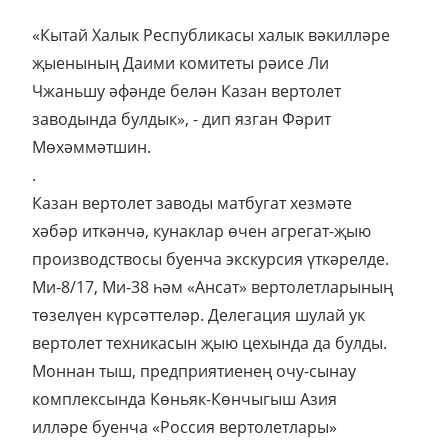
«Кытай Халык Республикасы халык вәкилләре
җыенының Даими комитеты рәисе Ли
Чжаньшу әфәнде белән Казан вертолет
заводында булдык», - дип язган Фәрит
Мөхәммәтшин.
.
Казан вертолет заводы матбугат хезмәте
хәбәр иткәнчә, кунаклар өчен агрегат-җыю
производствосы буенча экскурсия үткәрелде.
Ми-8/17, Ми-38 һәм «Ансат» вертолетларының
төзелүен күрсәттеләр. Делегация шулай ук
вертолет техникасын җыю цехында да булды.
Моннан тыш, предприятиенең очу-сынау
комплексында Көньяк-Көнчыгыш Азия
илләре буенча «Россия вертолетлары»