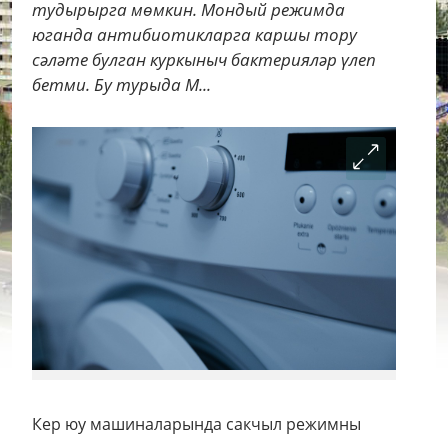
тудырырга мөмкин. Мондый режимда
юганда антибиотикларга каршы тору
сәләте булган куркыныч бактерияләр үлеп
бетми. Бу турыда M...
Кер юу машиналарында сакчыл режимны