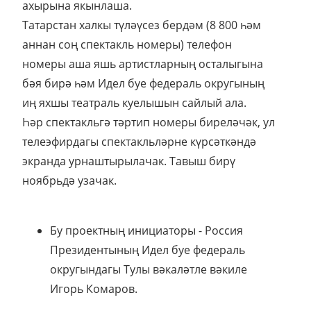
ахырына якынлаша.
Татарстан халкы түләүсез бердәм (8 800 һәм
аннан соң спектакль номеры) телефон
номеры аша яшь артистларның осталыгына
бәя бирә һәм Идел буе федераль округының
иң яхшы театраль куелышын сайлый ала.
Һәр спектакльгә тәртип номеры биреләчәк, ул
телеэфирдагы спектакльләрне күрсәткәндә
экранда урнаштырылачак. Тавыш бирү
ноябрьдә узачак.
Бу проектның инициаторы - Россия
Президентының Идел буе федераль
округындагы Тулы вәкаләтле вәкиле
Игорь Комаров.