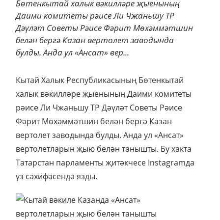
Бөтенкытай халык вәкилләре җыенының
Даими комитеты рәисе Ли Чжаньшу ТР
Дәүләт Советы Рәисе Фәрит Мөхәммәтшин
белән бергә Казан вертолет заводында
булды. Анда ул «Ансат» вер...
Кытай Халык Республикасының Бөтенкытай
халык вәкилләре җыенының Даими комитеты
рәисе Ли Чжаньшу ТР Дәүләт Советы Рәисе
Фәрит Мөхәммәтшин белән бергә Казан
вертолет заводында булды. Анда ул «Ансат»
вертолетларын җыю белән танышты. Бу хакта
Татарстан парламенты җитәкчесе Instagramда
үз сәхифәсендә язды.