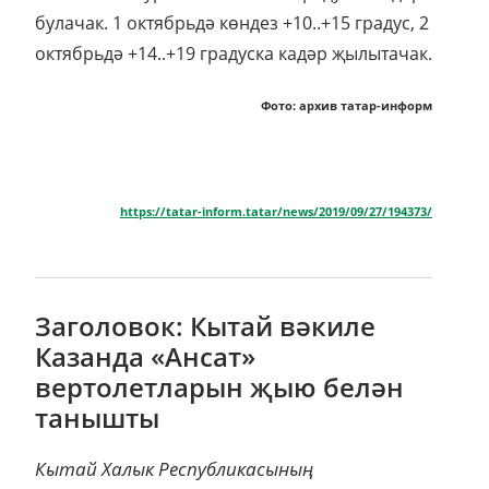
булачак. 1 октябрьдә көндез +10..+15 градус, 2
октябрьдә +14..+19 градуска кадәр җылытачак.
Фото: архив татар-информ
https://tatar-inform.tatar/news/2019/09/27/194373/
Заголовок: Кытай вәкиле
Казанда «Ансат»
вертолетларын җыю белән
танышты
Кытай Халык Республикасының