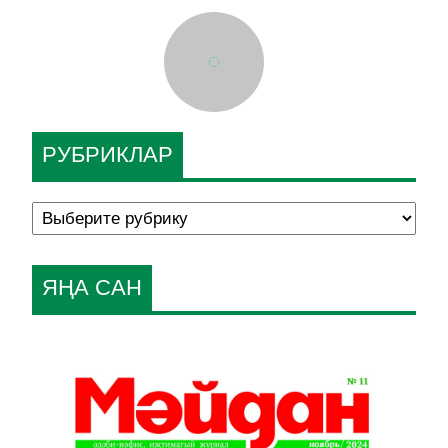
РУБРИКЛАР
ЯҢА САН