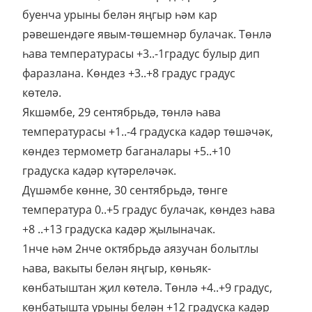
буенча урыны белән яңгыр һәм кар
рәвешендәге явым-төшемнәр булачак. Төнлә
һава температурасы +3..-1градус булыр дип
фаразлана. Көндез +3..+8 градус градус
көтелә.
Якшәмбе, 29 сентябрьдә, төнлә һава
температурасы +1..-4 градуска кадәр төшәчәк,
көндез термометр баганалары +5..+10
градуска кадәр күтәреләчәк.
Дүшәмбе көнне, 30 сентябрьдә, төнге
температура 0..+5 градус булачак, көндез һава
+8 ..+13 градуска кадәр җылыначак.
1нче һәм 2нче октябрьдә аязучан болытлы
һава, вакыты белән яңгыр, көньяк-
көнбатыштан җил көтелә. Төнлә +4..+9 градус,
көнбатышта урыны белән +12 градуска кадәр