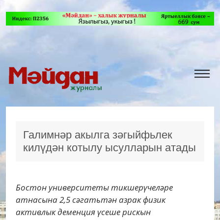
Галимнәр акылга зәгыйфьлек
килүдән котылу ысулларын атады
Бостон университеты тикшерүчеләре
атнасына 2,5 сәгатьтән азрак физик
активлык деменция үсеше рискын