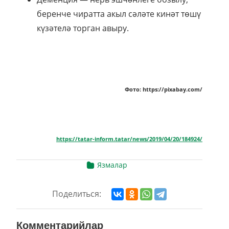
беренче чиратта акыл сәләте кинәт төшү
күзәтелә торган авыру.
Фото: https://pixabay.com/
https://tatar-inform.tatar/news/2019/04/20/184924/
Язмалар
Поделиться:
Комментарийлар