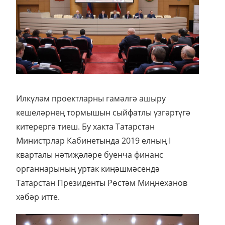
Илкүләм проектларны гамәлгә ашыру
кешеләрнең тормышын сыйфатлы үзгәртүгә
китерергә тиеш. Бу хакта Татарстан
Министрлар Кабинетында 2019 елның I
кварталы нәтиҗәләре буенча финанс
органнарының уртак киңәшмәсендә
Татарстан Президенты Рөстәм Миңнеханов
хәбәр итте.