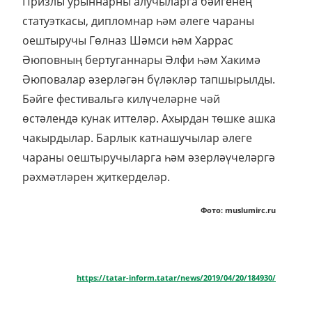
Призлы урыннарны алучыларга бәйгенең
статуэткасы, дипломнар һәм әлеге чараны
оештыручы Гөлназ Шәмси һәм Харрас
Әюповның бертуганнары Әлфи һәм Хакимә
Әюповалар әзерләгән бүләкләр тапшырылды.
Бәйге фестивальгә килүчеләрне чәй
өстәлендә кунак иттеләр. Ахырдан төшке ашка
чакырдылар. Барлык катнашучылар әлеге
чараны оештыручыларга һәм әзерләүчеләргә
рәхмәтләрен җиткерделәр.
Фото: muslumirc.ru
https://tatar-inform.tatar/news/2019/04/20/184930/