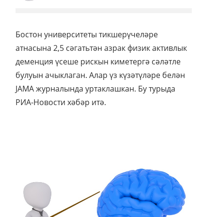
Бостон университеты тикшерүчеләре
атнасына 2,5 сәгатьтән азрак физик активлык
деменция үсеше рискын киметергә сәләтле
булуын ачыклаган. Алар үз күзәтүләре белән
JAMA журналында уртаклашкан. Бу турыда
РИА-Новости хәбәр итә.