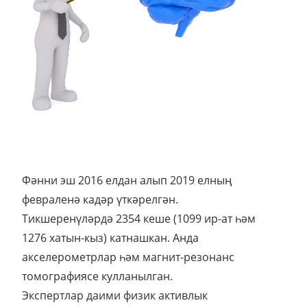
Фәнни эш 2016 елдан алып 2019 елның
февраленә кадәр үткәрелгән.
Тикшеренүләрдә 2354 кеше (1099 ир-ат һәм
1276 хатын-кыз) катнашкан. Анда
акселерометрлар һәм магнит-резонанс
томографиясе кулланылган.
Экспертлар даими физик активлык