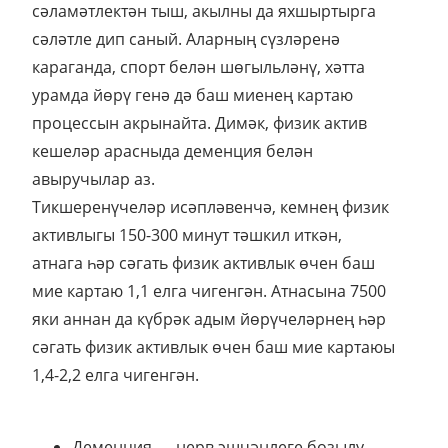
сәламәтлектән тыш, акылны да яхшыртырга
сәләтле дип саный. Аларның сүзләренә
караганда, спорт белән шөгыльләнү, хәтта
урамда йөрү генә дә баш миенең картаю
процессын акрынайта. Димәк, физик актив
кешеләр арасныда деменция белән
авыручылар аз.
Тикшеренүчеләр исәпләвенчә, кемнең физик
активлыгы 150-300 минут тәшкил иткән,
атнага һәр сәгать физик активлык өчен баш
мие картаю 1,1 елга чигенгән. Атнасына 7500
яки аннан да күбрәк адым йөрүчеләрнең һәр
сәгать физик активлык өчен баш мие картаюы
1,4-2,2 елга чигенгән.
Деменция — нерв эшчәнлеге бозылу,