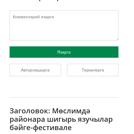
Язарга
Авторлашырга
Теркәлергә
Заголовок: Мөслимдә
районара шигырь язучылар
бәйге-фестивале