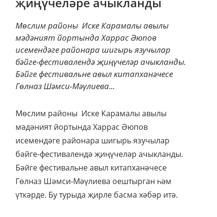
җиңүчеләре ачыкланды
Мөслим районы Иске Карамалы авылы
мәдәният йортында Харрас Әюпов
исемендәге районара шигырь язучылар
бәйге-фестивалендә җиңүчеләр ачыкланды.
Бәйге фестивальне авыл китапханәчесе
Гөлназ Шәмси-Мәүлиева...
Мөслим районы Иске Карамалы авылы
мәдәният йортында Харрас Әюпов
исемендәге районара шигырь язучылар
бәйге-фестивалендә җиңүчеләр ачыкланды.
Бәйге фестивальне авыл китапханәчесе
Гөлназ Шәмси-Мәүлиева оештырган һәм
үткәрде. Бу турыда җирле басма хәбәр итә.