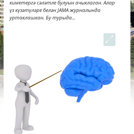
киметергә сәләтле булуын ачыклаган. Алар
үз күзәтүләре белән JAMA журналында
уртаклашкан. Бу турыда...