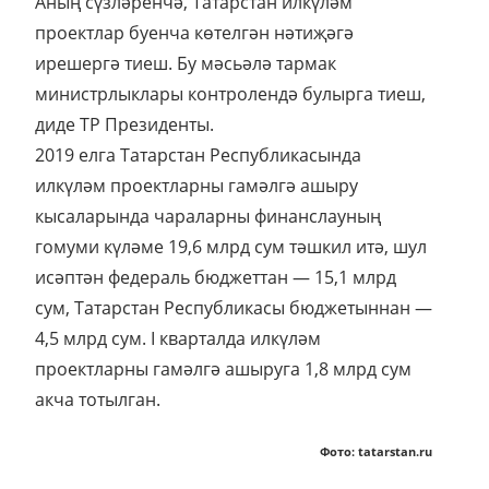
Аның сүзләренчә, Татарстан илкүләм
проектлар буенча көтелгән нәтиҗәгә
ирешергә тиеш. Бу мәсьәлә тармак
министрлыклары контролендә булырга тиеш,
диде ТР Президенты.
2019 елга Татарстан Республикасында
илкүләм проектларны гамәлгә ашыру
кысаларында чараларны финанслауның
гомуми күләме 19,6 млрд сум тәшкил итә, шул
исәптән федераль бюджеттан — 15,1 млрд
сум, Татарстан Республикасы бюджетыннан —
4,5 млрд сум. I кварталда илкүләм
проектларны гамәлгә ашыруга 1,8 млрд сум
акча тотылган.
Фото: tatarstan.ru