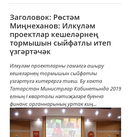
Заголовок: Рөстәм
Миңнеханов: Илкүләм
проектлар кешеләрнең
тормышын сыйфатлы итеп
үзгәртәчәк
Илкүләм проектларны гамәлгә ашыру
кешеләрнең тормышын сыйфатлы
үзгәртүгә китерергә тиеш. Бу хакта
Татарстан Министрлар Кабинетында 2019
елның I кварталы нәтиҗәләре буенча
финанс органнарының уртак киң...