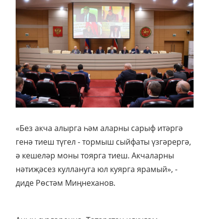
«Без акча алырга һәм аларны сарыф итәргә
генә тиеш түгел - тормыш сыйфаты үзгәрергә,
ә кешеләр моны тоярга тиеш. Акчаларны
нәтиҗәсез куллануга юл куярга ярамый», -
диде Рөстәм Миңнеханов.