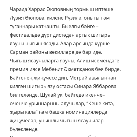
Чарада Харрас Әюповның тормыш иптәше
Лүзия Әюпова, килене Рүзилә, оныгы һәм
туганнары катнашты. Быелгы бәйге –
фестивальдә дүрт дистәдән артык шигырь
язучы чыгыш ясады. Алар арсында күрше
Сарман районы вәкилләре дә бар иде.
Чыгыш ясаучыларга язучы, Алиш исемендәге
премия иясе Мөбәһит Әхмәтҗанов бәя бирде.
Бәйгенең җиңүчесе дип, Метрәй авылыннан
килгән шигырь язу остасы Синара Яббарова
билгеләнде. Шулай ук, бәйгедә икенче–
өченче урыннарнны алучылар, “Кеше китә,
җыры кала” һәм башка номинацияләрдә
җиңүчеләр, уңышлы чыгыш ясаучылар
бүләкләнде.