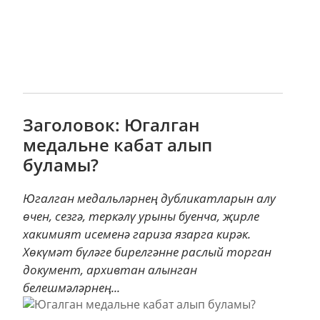
Заголовок: Югалган
медальне кабат алып
буламы?
Югалган медальләрнең дубликатларын алу
өчен, сезгә, теркәлү урыны буенча, җирле
хакимият исеменә гариза язарга кирәк.
Хөкүмәт бүләге бирелгәнне раслый торган
документ, архивтан алынган
белешмәләрнең...