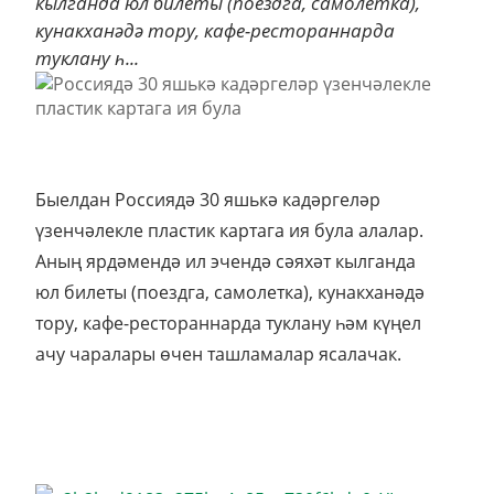
кылганда юл билеты (поездга, самолетка),
кунакханәдә тору, кафе-рестораннарда
туклану һ...
Быелдан Россиядә 30 яшькә кадәргеләр
үзенчәлекле пластик картага ия була алалар.
Аның ярдәмендә ил эчендә сәяхәт кылганда
юл билеты (поездга, самолетка), кунакханәдә
тору, кафе-рестораннарда туклану һәм күңел
ачу чаралары өчен ташламалар ясалачак.