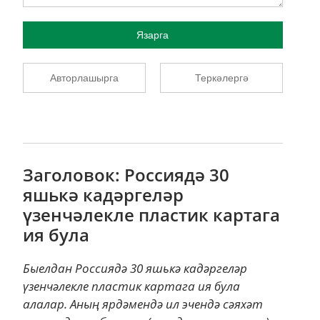
Язарга
Авторлашырга
Теркәлергә
Заголовок: Россиядә 30
яшькә кадәргеләр
үзенчәлекле пластик картага
ия була
Быелдан Россиядә 30 яшькә кадәргеләр
үзенчәлекле пластик картага ия була
алалар. Аның ярдәмендә ил эчендә сәяхәт