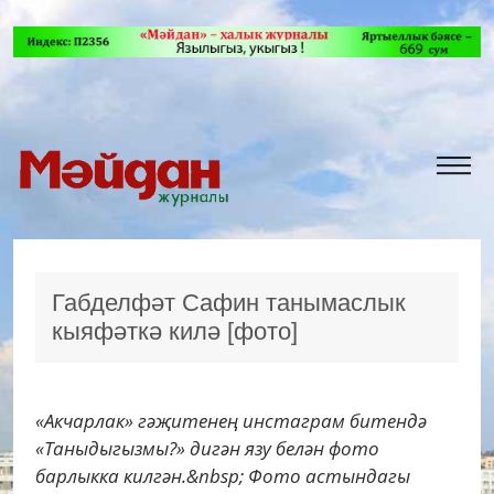
Габделфәт Сафин танымаслык
кыяфәткә килә [фото]
«Акчарлак» гәҗитенең инстаграм битендә
«Таныдыгызмы?» дигән язу белән фото
барлыкка килгән.&nbsp; Фото астындагы