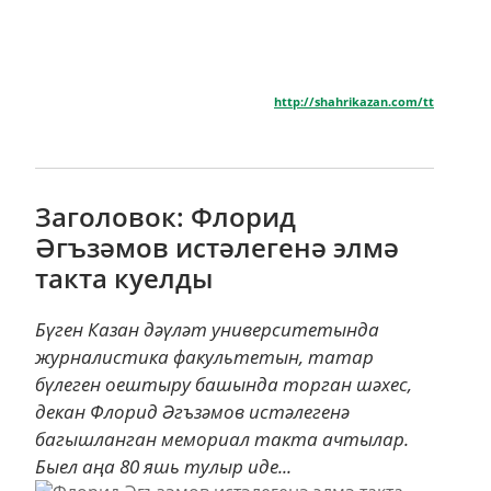
http://shahrikazan.com/tt
Заголовок: Флорид
Әгъзәмов истәлегенә элмә
такта куелды
Бүген Казан дәүләт университетында
журналистика факультетын, татар
бүлеген оештыру башында торган шәхес,
декан Флорид Әгъзәмов истәлегенә
багышланган мемориал такта ачтылар.
Быел аңа 80 яшь тулыр иде...