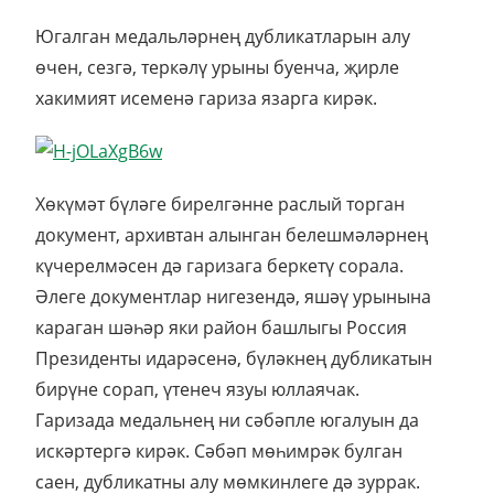
Югалган медальләрнең дубликатларын алу
өчен, сезгә, теркәлү урыны буенча, җирле
хакимият исеменә гариза язарга кирәк.
Хөкүмәт бүләге бирелгәнне раслый торган
документ, архивтан алынган белешмәләрнең
күчерелмәсен дә гаризага беркетү сорала.
Әлеге документлар нигезендә, яшәү урынына
караган шәһәр яки район башлыгы Россия
Президенты идарәсенә, бүләкнең дубликатын
бирүне сорап, үтенеч язуы юллаячак.
Гаризада медальнең ни сәбәпле югалуын да
искәртергә кирәк. Сәбәп мөһимрәк булган
саен, дубликатны алу мөмкинлеге дә зуррак.