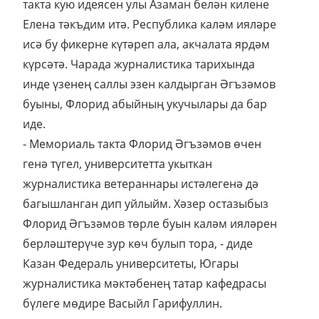
такта кую идеясен улы Азаман белән килене
Елена тәкъдим итә. Республика каләм ияләре
исә бу фикерне күтәреп ала, акчалата ярдәм
күрсәтә. Чарада журналистика тарихында
инде үзенең саллы эзен калдырган Әгъзәмов
буыны, Флорид абыйның укучылары да бар
иде.
- Мемориаль такта Флорид Әгъзәмов өчен
генә түгел, университетта укыткан
журналистика ветераннары истәлегенә дә
багышланган дип уйлыйм. Хәзер остазыбыз
Флорид Әгъзәмов төрле буын каләм ияләрен
берләштерүче зур көч булып тора, - диде
Казан Федераль университеты, Югары
журналистика мәктәбенең татар кафедрасы
бүлеге мөдире Васыйл Гарифуллин.