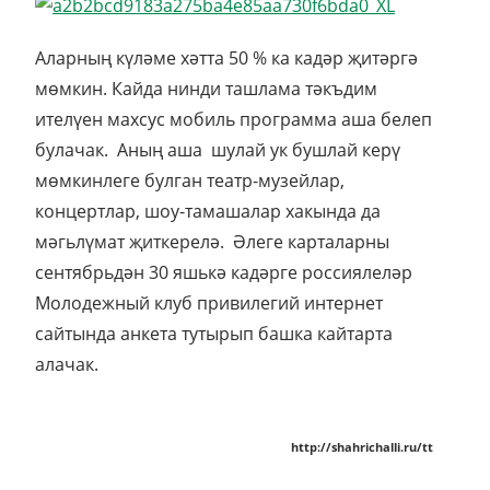
Аларның күләме хәтта 50 % ка кадәр җитәргә
мөмкин. Кайда нинди ташлама тәкъдим
ителүен махсус мобиль программа аша белеп
булачак. Аның аша шулай ук бушлай керү
мөмкинлеге булган театр-музейлар,
концертлар, шоу-тамашалар хакында да
мәгьлүмат җиткерелә. Әлеге карталарны
сентябрьдән 30 яшькә кадәрге россиялеләр
Молодежный клуб привилегий интернет
сайтында анкета тутырып башка кайтарта
алачак.
http://shahrichalli.ru/tt