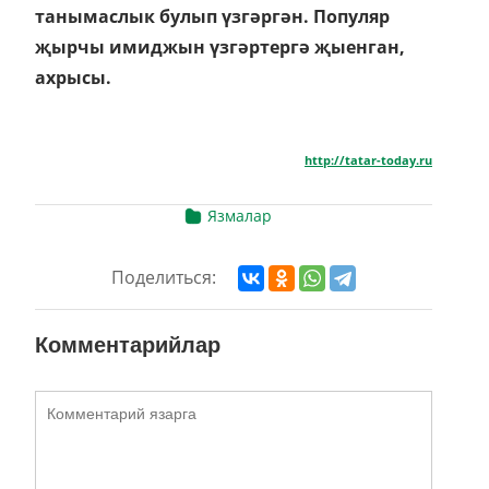
танымаслык булып үзгәргән. Популяр
җырчы имиджын үзгәртергә җыенган,
ахрысы.
http://tatar-today.ru
Язмалар
Поделиться:
Комментарийлар