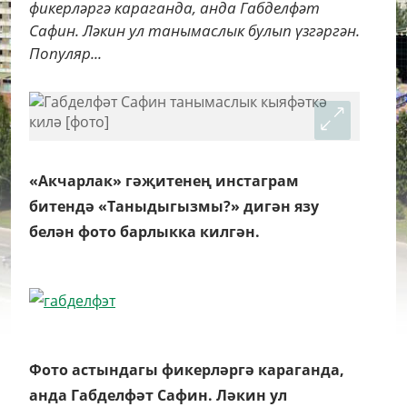
фикерләргә караганда, анда Габделфәт
Сафин. Ләкин ул танымаслык булып үзгәргән.
Популяр...
«Акчарлак» гәҗитенең инстаграм
битендә «Таныдыгызмы?» дигән язу
белән фото барлыкка килгән.
Фото астындагы фикерләргә караганда,
анда Габделфәт Сафин. Ләкин ул