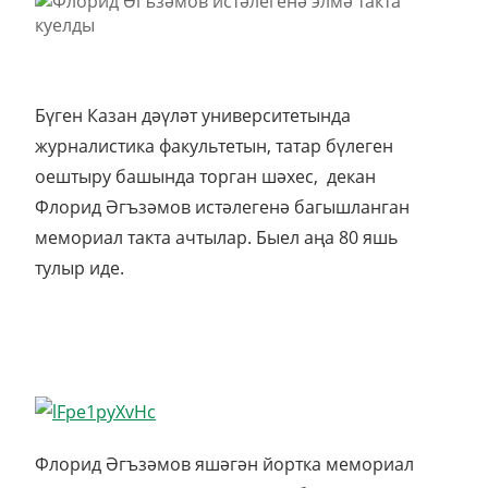
Бүген Казан дәүләт университетында
журналистика факультетын, татар бүлеген
оештыру башында торган шәхес, декан
Флорид Әгъзәмов истәлегенә багышланган
мемориал такта ачтылар. Быел аңа 80 яшь
тулыр иде.
Флорид Әгъзәмов яшәгән йортка мемориал