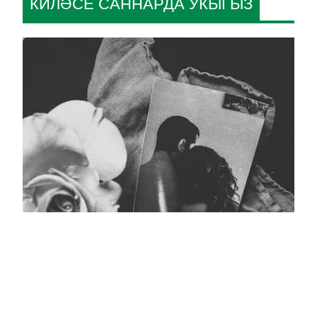
КИЛӘСЕ САННАРДА УКЫГЫЗ
Кара тасмалы фото