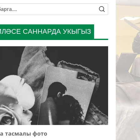
ИЛӘСЕ САННАРДА УКЫГЫЗ
а тасмалы фото