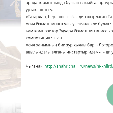
арада тормышында булган вакыйгалар турын
уртаклашты ул.
«Татарлар, берләшегез!» – дип җырлаган Т
Асия Әхмәтшинага улы үзенчәлекле бүләк 
һәм композитор Эдуард Әхмәтшин әнисе хө
композиция язган.
Асия ханымның бик зур хыялы бар. «Лоторея
авылындагы елганы чистартыр идем», – ди у
Чыганак:
http://shahrichalli.ru/news/ni-khll