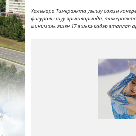
Халыкара Тимераякта узышу союзы конгре
фигуралы шуу ярышларында, тимераякт
минималь яшен 17 яшькә кадәр этаплап 