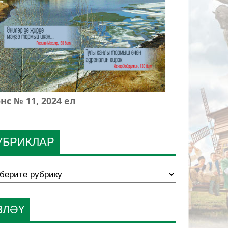
нс № 11, 2024 ел
УБРИКЛАР
ЗЛӘҮ