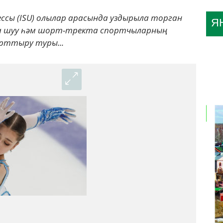
ссы (ISU) олылар арасында уздырыла торган
Я
а шуу һәм шорт-тректа спортчыларның
арттыру туры...