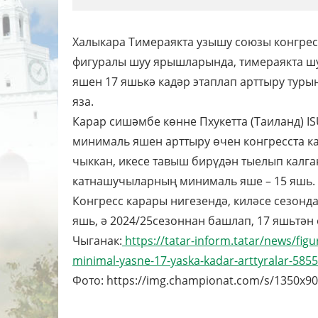
Халыкара Тимераякта узышу союзы конгрес
фигуралы шуу ярышларында, тимераякта ш
яшен 17 яшькә кадәр этаплап арттыру турын
яза.
Карар сишәмбе көнне Пхукетта (Таиланд) I
минималь яшен арттыру өчен конгресста к
чыккан, икесе тавыш бирүдән тыелып калга
катнашучыларның минималь яше – 15 яшь.
Конгресс карары нигезендә, киләсе сезонда
яшь, ә 2024/25сезоннан башлап, 17 яшьтән
Чыганак:
https://tatar-inform.tatar/news/figu
minimal-yasne-17-yaska-kadar-arttyralar-585
Фото: https://img.championat.com/s/1350x900/