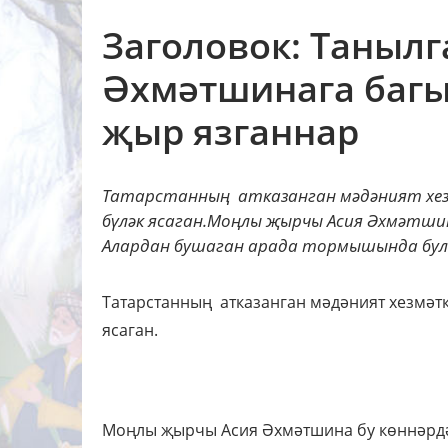
Заголовок: Таныл
Әхмәтшинага баг
җыр язганнар
Татарстанның атказанган мәдәният хезм
бүләк ясаган.Моңлы җырчы Асия Әхмәтшин
Алардан бушаган арада тормышында булг
Татарстанның атказанган мәдәният хезмәт
ясаган.
Моңлы җырчы Асия Әхмәтшина бу көннәрдә