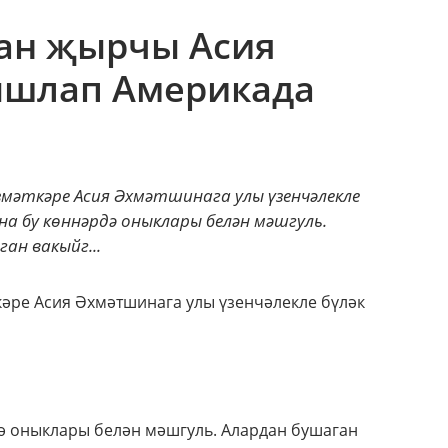
ган җырчы Асия
ышлап Америкада
әткәре Асия Әхмәтшинага улы үзенчәлекле
а бу көннәрдә оныклары белән мәшгуль.
ан вакыйг...
кәре Асия Әхмәтшинага улы үзенчәлекле бүләк
 оныклары белән мәшгуль. Алардан бушаган