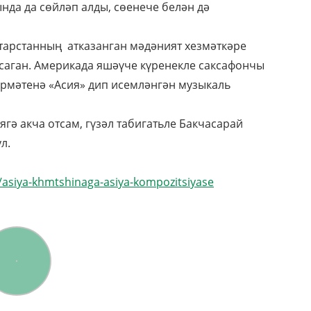
да да сөйләп алды, сөенече белән дә
атарстанның атказанган мәдәният хезмәткәре
ясаган. Америкада яшәүче күренекле саксафончы
рмәтенә «Асия» дип исемләнгән музыкаль
гә акча отсам, гүзәл табигатьле Бакчасарай
л.
rd/asiya-khmtshinaga-asiya-kompozitsiyase