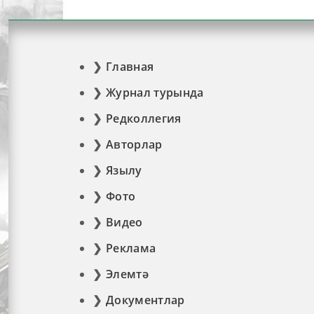
Главная
Журнал турында
Редколлегия
Авторлар
Язылу
Фото
Видео
Реклама
Элемтә
Документлар