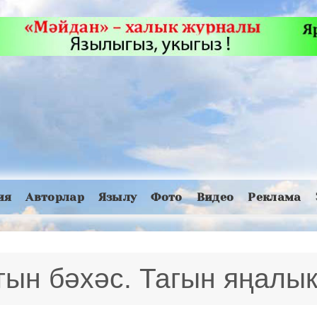
ия
Авторлар
Язылу
Фото
Видео
Реклама
ын бәхәс. Тагын яңалык.