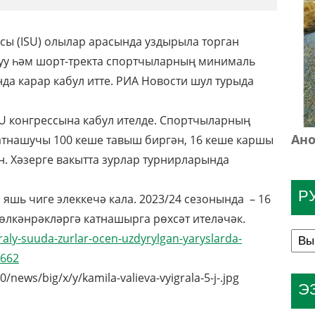
сы (ISU) олылар арасында уздырыла торган
уу һәм шорт-тректа спортчыларның минималь
да карар кабул итте. РИА Новости шул турыда
SU конгрессына кабул ителде. Спортчыларның
Ано
атнашучы 100 кеше тавыш биргән, 16 кеше каршы
н. Хәзерге вакытта зурлар турнирларында
Р
 яшь чиге элеккечә кала. 2023/24 сезонында – 16
 өлкәнрәкләргә катнашырга рөхсәт ителәчәк.
raly-suuda-zurlar-ocen-uzdyrylgan-yaryslarda-
5662
news/big/x/y/kamila-valieva-vyigrala-5-j-.jpg
Э