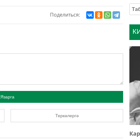
Поделиться:
К
Язарга
Теркәлергә
Кар