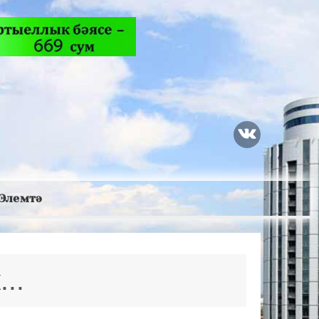
Элемтә
..