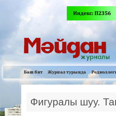
Баш бит
Журнал турында
Редколлег
Фигуралы шуу. Таг