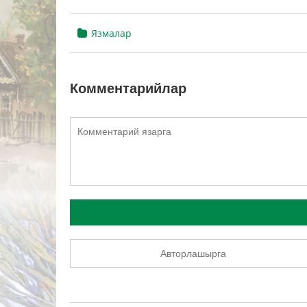
Язмалар
Комментарийлар
Авторлашырга