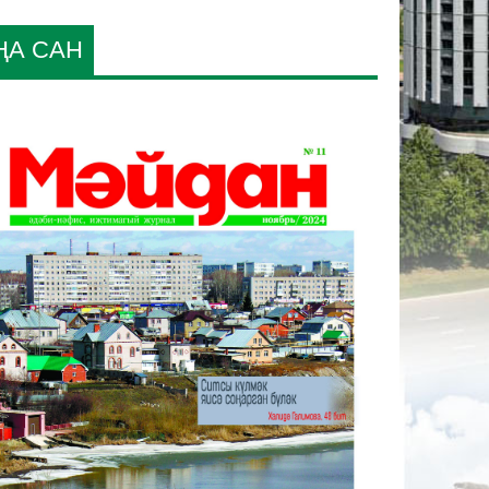
ҢА САН