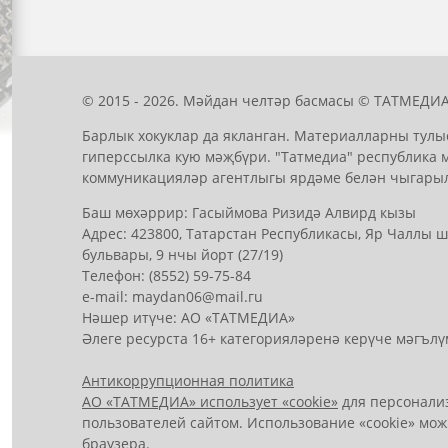
© 2015 - 2026. Мәйдан челтәр басмасы © ТАТМЕДИА
Барлык хокуклар да якланган. Материалларны тулы
гиперссылка кую мәҗбүри. "Татмедиа" республика 
коммуникацияләр агентлыгы ярдәме белән чыгары
Баш мөхәррир: Гасыймова Ризидә Алвирд кызы
Адрес: 423800, Татарстан Республикасы, Яр Чаллы
бульвары, 9 нчы йорт (27/19)
Телефон: (8552) 59-75-84
е-mail: mауdаn06@mail.гu
Нәшер итүче: АО «ТАТМЕДИА»
Әлеге ресурста 16+ категорияләренә керүче мәгълү
Антикоррупционная политика
АО «ТАТМЕДИА» использует «cookie»
для персонализ
пользователей сайтом. Использование «cookie» мож
браузера.