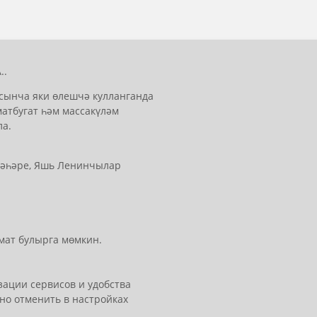
..
сынча яки өлешчә кулланганда
матбугат һәм массакүләм
ла.
 шәһәре, Яшь Ленинчылар
мат булырга мөмкин.
ации сервисов и удобства
но отменить в настройках