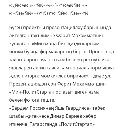
Бүген проектны презентацияләү барышында
әйтелгән тәкъдимне Фәрит Мөхәммәтшин
хуплаган. «Мин моңа бик җитди карыйм,
чөнки бу яңа формаларның берсе. Проект яңа
талантларны ачарга һәм безнең республика
яшьләрен актив сәяси һәм социаль тормышка
җәлеп итәргә мөмкинлек бирәчәк», - диде ул.
Презентациядән соң Фәрит Мөхәммәтшин
«Мин-ПолитСтартап остазы» дигән язма
белән фотога төште.
«Бердәм Россиянең Яшь Гвардиясе» төбәк
штабы җитәкчесе Динар Бариев хәбәр
иткәнчә, Татарстанда «ПолитСтартап»