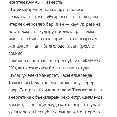
исәптән КАМАЗ, «Татнефть»,
«Татхимфармпрепаратлар», «Позис»
хезмәттәшлек итә. «Әгәр экспортта тәкъдим
итәрлек нәрсәләр бар икән — каучук, резина,
нефть һәм аны кудыру продуктлары... әмма
импортта бик аз категория — казаннар һәм
җиһазлар», - дип билгеләде Казан Кремле
вәкиле.
Галимова ачыклаганча, республика «КАМАЗ»
ГАҖ автотехникасы белән тәэмин итүдә,
шулай ук электр энергетикасы өлкәсендә
Таҗикстан белән хезмәттәшлекне үстерергә
әзер. Татарстан компанияләре Таҗикстанның
энергетика объектларын реконструкцияләүдә
һәм модернизацияләүдә катнашырга, шулай
ук Татарстан Республикасында җитештерелә