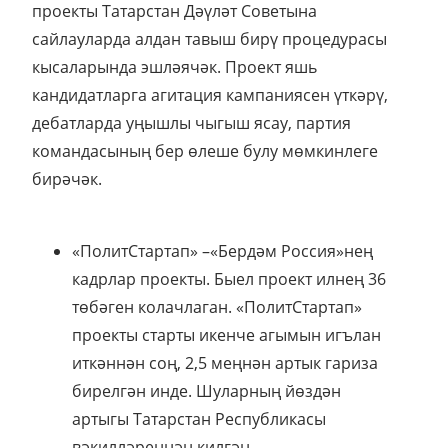
проекты Татарстан Дәүләт Советына
сайлауларда алдан тавыш бирү процедурасы
кысаларында эшләячәк. Проект яшь
кандидатларга агитация кампаниясен үткәрү,
дебатларда уңышлы чыгыш ясау, партия
командасының бер өлеше булу мөмкинлеге
бирәчәк.
«ПолитСтартап» –«Бердәм Россия»нең
кадрлар проекты. Быел проект илнең 36
төбәген колачлаган. «ПолитСтартап»
проекты старты икенче агымын игълан
иткәннән соң, 2,5 меңнән артык гариза
бирелгән инде. Шуларның йөздән
артыгы Татарстан Республикасы
вәкилләреннән килгән.