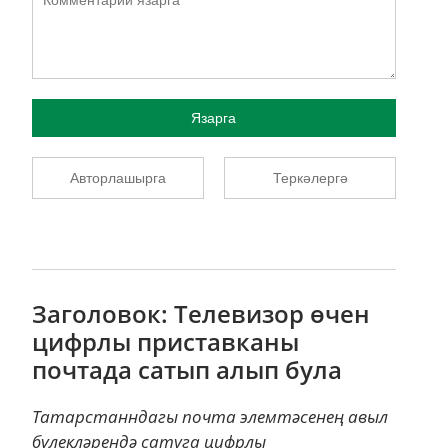
Язарга
Авторлашырга
Теркәлергә
Заголовок: Телевизор өчен
цифрлы приставканы
почтада сатып алып була
Татарстанндагы почта элемтәсенең авыл
бүлекләрендә сатуга цифрлы