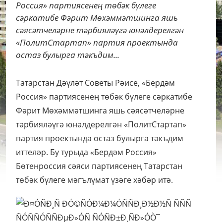
Россия» партиясенең төбәк бүлеге
сәркатибе Фәрит Мөхәммәтшинга яшь
сәясәтчеләрне тәрбияләүгә юнәлдерелгән
«ПолитСтартап» партия проектында
остаз булырга тәкъдим...
Татарстан Дәүләт Советы Рәисе, «Бердәм
Россия» партиясенең төбәк бүлеге сәркатибе
Фәрит Мөхәммәтшинга яшь сәясәтчеләрне
тәрбияләүгә юнәлдерелгән «ПолитСтартап»
партия проектында остаз булырга тәкъдим
иттеләр. Бу турыда «Бердәм Россия»
Бөтенроссия сәяси партиясенең Татарстан
төбәк бүлеге мәгълүмат үзәге хәбәр итә.