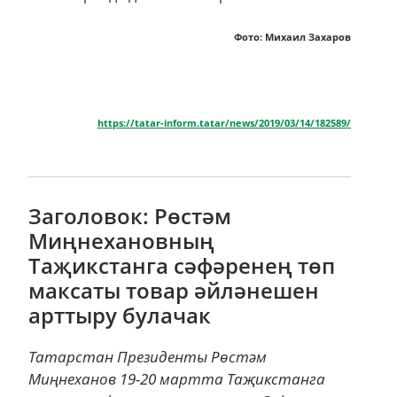
Фото: Михаил Захаров
https://tatar-inform.tatar/news/2019/03/14/182589/
Заголовок: Рөстәм
Миңнехановның
Таҗикстанга сәфәренең төп
максаты товар әйләнешен
арттыру булачак
Татарстан Президенты Рөстәм
Миңнеханов 19-20 мартта Таҗикстанга