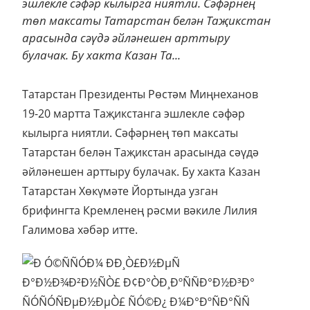
эшлекле сәфәр кылырга ниятли. Сәфәрнең
төп максаты Татарстан белән Таҗикстан
арасында сәүдә әйләнешен арттыру
булачак. Бу хакта Казан Та...
Татарстан Президенты Рөстәм Миңнеханов
19-20 мартта Таҗикстанга эшлекле сәфәр
кылырга ниятли. Сәфәрнең төп максаты
Татарстан белән Таҗикстан арасында сәүдә
әйләнешен арттыру булачак. Бу хакта Казан
Татарстан Хөкүмәте Йортында узган
брифингта Кремленең рәсми вәкиле Лилия
Галимова хәбәр итте.