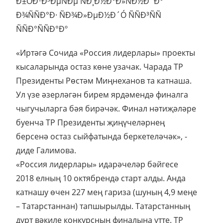
«Иртәгә Сочида «Россия лидерлары» проекты
кысаларында остаз көне узачак. Чарада ТР
Президенты Рөстәм Миңнеханов та катнаша.
Ул үзе әзерләгән бирем ярдәмендә финалга
чыгучыларга бәя бирәчәк. Финал нәтиҗәләре
буенча ТР Президенты җиңүчеләрнең
берсенә остаз сыйфатында беркетеләчәк», -
диде Галимова.
«Россия лидерлары» идарәчеләр бәйгесе
2018 елның 10 октябрендә старт алды. Анда
катнашу өчен 227 мең гариза (шуның 4,9 меңе
– Татарстаннан) тапшырылды. Татарстанның
дүрт вәкиле конкурсның финалына үтте. ТР