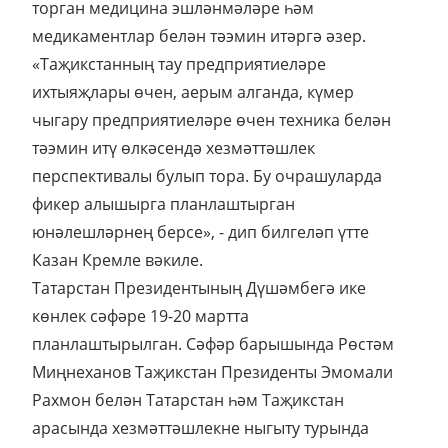
торган медицина эшләнмәләре һәм
медикаментлар белән тәэмин итәргә әзер.
«Таҗикстанның тау предприятиеләре
ихтыяҗлары өчен, аерым алганда, күмер
чыгару предприятиеләре өчен техника белән
тәэмин итү өлкәсендә хезмәттәшлек
перспективалы булып тора. Бу очрашуларда
фикер алышырга планлаштырган
юнәлешләрнең берсе», - дип билгеләп үтте
Казан Кремле вәкиле.
Татарстан Президентының Дүшәмбегә ике
көнлек сәфәре 19-20 мартта
планлаштырылган. Сәфәр барышында Рөстәм
Миңнеханов Таҗикстан Президенты Эмомали
Рахмон белән Татарстан һәм Таҗикстан
арасында хезмәттәшлекне ныгыту турында