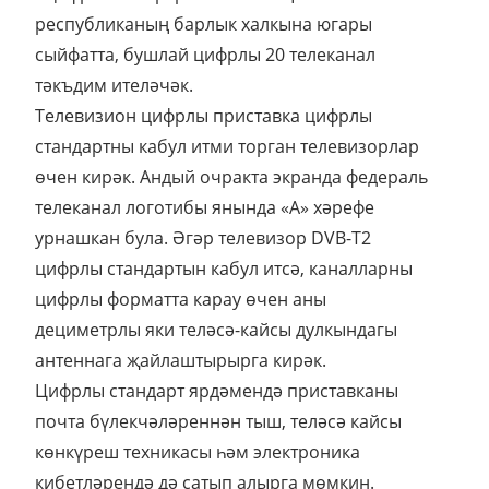
республиканың барлык халкына югары
сыйфатта, бушлай цифрлы 20 телеканал
тәкъдим ителәчәк.
Телевизион цифрлы приставка цифрлы
стандартны кабул итми торган телевизорлар
өчен кирәк. Андый очракта экранда федераль
телеканал логотибы янында «А» хәрефе
урнашкан була. Әгәр телевизор DVB-Т2
цифрлы стандартын кабул итсә, каналларны
цифрлы форматта карау өчен аны
дециметрлы яки теләсә-кайсы дулкындагы
антеннага җайлаштырырга кирәк.
Цифрлы стандарт ярдәмендә приставканы
почта бүлекчәләреннән тыш, теләсә кайсы
көнкүреш техникасы һәм электроника
кибетләрендә дә сатып алырга мөмкин.