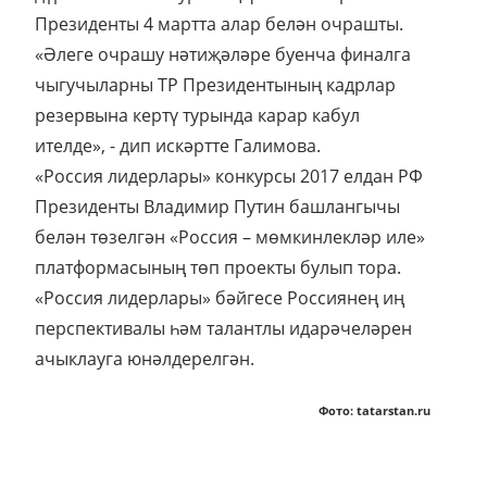
Президенты 4 мартта алар белән очрашты.
«Әлеге очрашу нәтиҗәләре буенча финалга
чыгучыларны ТР Президентының кадрлар
резервына кертү турында карар кабул
ителде», - дип искәртте Галимова.
«Россия лидерлары» конкурсы 2017 елдан РФ
Президенты Владимир Путин башлангычы
белән төзелгән «Россия – мөмкинлекләр иле»
платформасының төп проекты булып тора.
«Россия лидерлары» бәйгесе Россиянең иң
перспективалы һәм талантлы идарәчеләрен
ачыклауга юнәлдерелгән.
Фото: tatarstan.ru