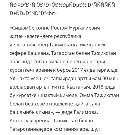
«Сишәмбе көнне Рөстәм Нургалиевич
җитәкчелегендәге республика
делегациясенең Таҗикстанга ике көнлек
сәфәре башлана. Татарстан белән Таҗикстан
арасында товар әйләнешенең иң югары
күрсәткечләреннән берсе 2017 елда теркәлде.
Ул чакта үсеш өч тапкырдан артты һәм 30 млн
доллардан артып китте. Кызганыч, 2018 елда
бу күрсәткеч шактый кимеде. Әмма Таҗикстан
белән без хезмәттәшлекне җайга сала
башлыйбыз гына», — диде Галимова.
Аның сүзләренчә, Таҗикстан белән
Татарстанның эре компанияләре, шул