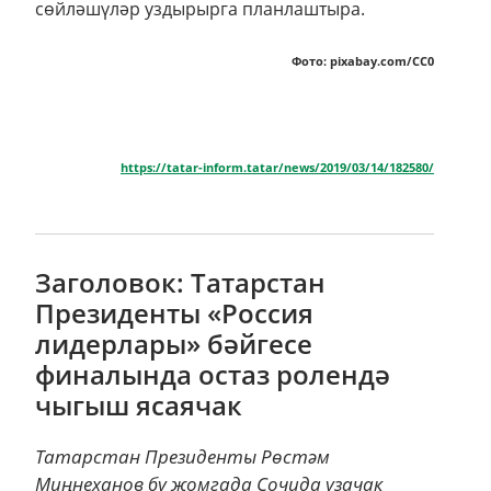
сөйләшүләр уздырырга планлаштыра.
Фото: pixabay.com/СС0
https://tatar-inform.tatar/news/2019/03/14/182580/
Заголовок: Татарстан
Президенты «Россия
лидерлары» бәйгесе
финалында остаз ролендә
чыгыш ясаячак
Татарстан Президенты Рөстәм
Миңнеханов бу җомгада Сочида узачак