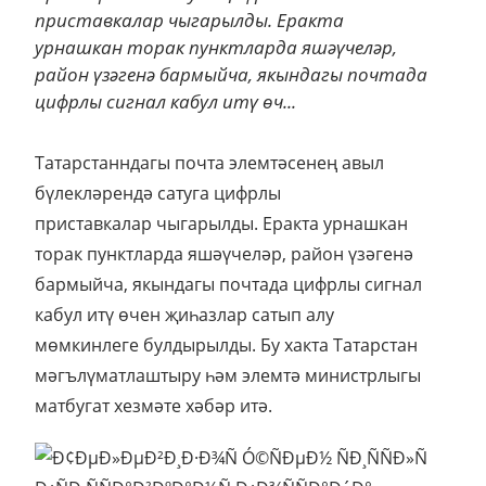
приставкалар чыгарылды. Еракта
урнашкан торак пунктларда яшәүчеләр,
район үзәгенә бармыйча, якындагы почтада
цифрлы сигнал кабул итү өч...
Татарстанндагы почта элемтәсенең авыл
бүлекләрендә сатуга цифрлы
приставкалар чыгарылды. Еракта урнашкан
торак пунктларда яшәүчеләр, район үзәгенә
бармыйча, якындагы почтада цифрлы сигнал
кабул итү өчен җиһазлар сатып алу
мөмкинлеге булдырылды. Бу хакта Татарстан
мәгълүматлаштыру һәм элемтә министрлыгы
матбугат хезмәте хәбәр итә.