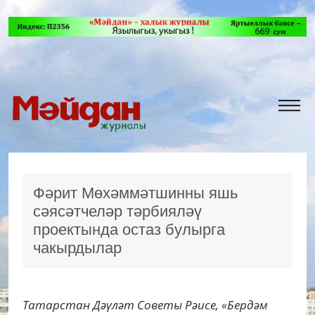
Фәрит Мөхәммәтшинны яшь
сәясәтчеләр тәрбияләү
проектында остаз булырга
чакырдылар
Татарстан Дәүләт Советы Рәисе, «Бердәм