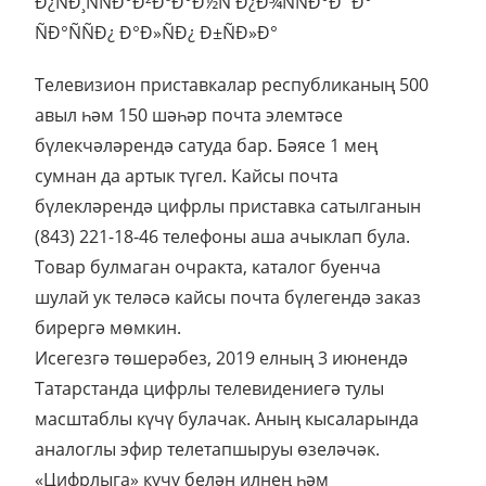
Телевизион приставкалар республиканың 500
авыл һәм 150 шәһәр почта элемтәсе
бүлекчәләрендә сатуда бар. Бәясе 1 мең
сумнан да артык түгел. Кайсы почта
бүлекләрендә цифрлы приставка сатылганын
(843) 221-18-46 телефоны аша ачыклап була.
Товар булмаган очракта, каталог буенча
шулай ук теләсә кайсы почта бүлегендә заказ
бирергә мөмкин.
Исегезгә төшерәбез, 2019 елның 3 июнендә
Татарстанда цифрлы телевидениегә тулы
масштаблы күчү булачак. Аның кысаларында
аналоглы эфир телетапшыруы өзеләчәк.
«Цифрлыга» күчү белән илнең һәм