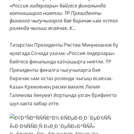
«Россия лидерлары» бәйгесе финалында
катнашырга ниятли. ТР Президенты
финалга чыгучыларга бәя бирәчәк һәм остаз
ролендә чыгыш ясаячак. К...
Татарстан Президенты Рөстәм Миңнеханов бу
җомгада Сочида узачак «Россия лидерлары»
бәйгесе финалында катнашырга ниятли. ТР
Президенты финалга чыгучыларга бәя
бирәчәк һәм остаз ролендә чыгыш ясаячак.
Казан Кремленең рәсми вәкиле Лилия
Галимова Хөкүмәт йортында узган брифингта
шул хакта хәбәр итте.