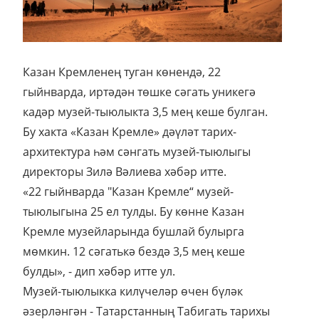
Казан Кремленең туган көнендә, 22
гыйнварда, иртәдән төшке сәгать уникегә
кадәр музей-тыюлыкта 3,5 мең кеше булган.
Бу хакта «Казан Кремле» дәүләт тарих-
архитектура һәм сәнгать музей-тыюлыгы
директоры Зилә Вәлиева хәбәр итте.
«22 гыйнварда "Казан Кремле“ музей-
тыюлыгына 25 ел тулды. Бу көнне Казан
Кремле музейларында бушлай булырга
мөмкин. 12 сәгатькә бездә 3,5 мең кеше
булды», - дип хәбәр итте ул.
Музей-тыюлыкка килүчеләр өчен бүләк
әзерләнгән - Татарстанның Табигать тарихы