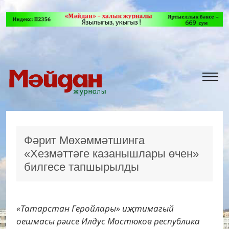
Фәрит Мөхәммәтшинга
«Хезмәттәге казанышлары өчен»
билгесе тапшырылды
«Татарстан Геройлары» иҗтимагый
оешмасы рәисе Илдус Мостюков республика