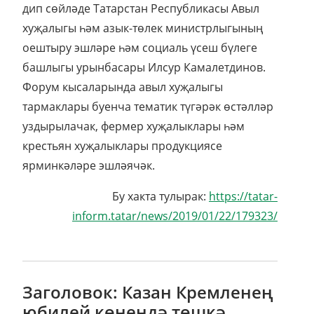
дип сөйләде Татарстан Республикасы Авыл
хуҗалыгы һәм азык-төлек министрлыгының
оештыру эшләре һәм социаль үсеш бүлеге
башлыгы урынбасары Илсур Камалетдинов.
Форум кысаларында авыл хуҗалыгы
тармаклары буенча тематик түгәрәк өстәлләр
уздырылачак, фермер хуҗалыклары һәм
крестьян хуҗалыклары продукциясе
ярминкәләре эшләячәк.
Бу хакта тулырак:
https://tatar-
inform.tatar/news/2019/01/22/179323/
Заголовок: Казан Кремленең
юбилей көнендә төшкә