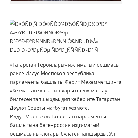
«Татарстан Геройлары» иҗтимагый оешмасы
рәисе Илдус Мостюков республика
парламенты башлыгы Фәрит Мөхәммәтшинга
«Хезмәттәге казанышлары өчен» мактау
билгесен тапшырды, дип хәбәр итә Татарстан
Дәүләт Советы матбугат хезмәте.
Илдус Мостюков Татарстан парламенты
башлыгына бөтенроссия иҗтимагый
оешмасының югары бүләген тапшырды. Ул