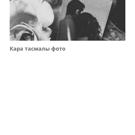
Кара тасмалы фото
Главная
Журнал турында
Редколлегия
Авторлар
Язылу