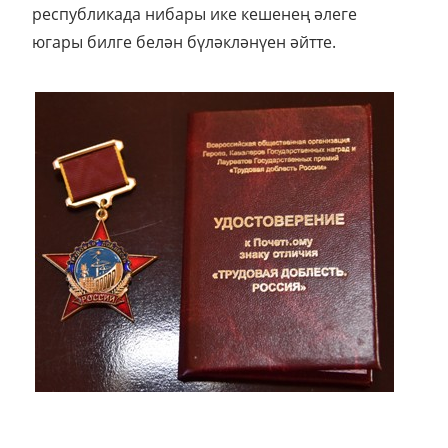
республикада нибары ике кешенең әлеге
югары билге белән бүләкләнүен әйтте.