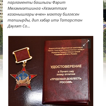
парламенты башлыгы Фәрит
Мөхәммәтшинга «Хезмәттәге
казанышлары өчен» мактау билгесен
тапшырды, дип хәбәр итә Татарстан
Дәүләт Со...