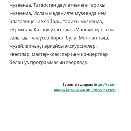
музеенда, Татарстан дәүләтчелеге тарихы
музеенда, Ислам мәдәнияте музеенда һәм
Благовещение соборы тарихы музеенда,
«Эрмитаж-Казан» үзәгендә, «Манеж» күргәзмә
залында түләүсез йөреп була. Моннан тыш,
музейларның һәркайсы экскурсияләр,
квестлар, мастер-класслар һәм концертлар
белән үз программасын әзерләде.
Бу хакта тулырак:
https://tatar-
inform.tatar/news/2019/01/22/179321/