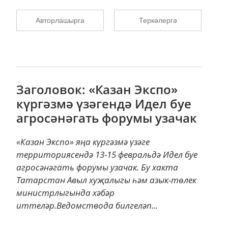
Авторлашырга
Теркәлергә
Заголовок: «Казан Экспо»
күргәзмә үзәгендә Идел буе
агросәнәгать форумы узачак
«Казан Экспо» яңа күргәзмә үзәге
территориясендә 13-15 февральдә Идел буе
агросәнәгать форумы узачак. Бу хакта
Татарстан Авыл хуҗалыгы һәм азык-төлек
министрлыгында хәбәр
иттеләр.Ведомствода билгеләп...