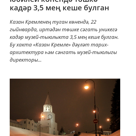
кадәр 3,5 мең кеше булган
Казан Кремленең туган көнендә, 22
гыйнварда, иртәдән төшке сәгать уникегә
кадәр музей-тыюлыкта 3,5 мең кеше булган.
Бу хакта «Казан Кремле» дәүләт тарих-
архитектура һәм сәнгать музей-тыюлыгы
директоры...