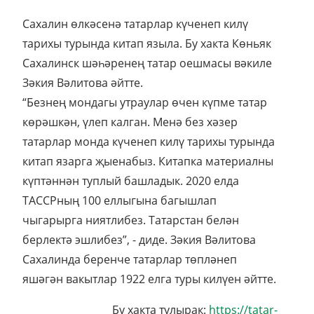
Сахалин өлкәсенә татарлар күченеп килү
тарихы турында китап языла. Бу хакта Көньяк
Сахалинск шәһәренең татар оешмасы вәкиле
Зәкия Вәлитова әйтте.
“Безнең мондагы утраулар өчен күпме татар
көрәшкән, үлеп калган. Менә без хәзер
татарлар монда күченеп килү тарихы турында
китап язарга җыенабыз. Китапка материалны
күптәннән туплый башладык. 2020 елда
ТАССРның 100 еллыгына багышлап
чыгарырга ниятлибез. Татарстан белән
берлектә эшлибез”, - диде. Зәкия Вәлитова
Сахалинда беренче татарлар төпләнеп
яшәгән вакытлар 1922 елга туры килүен әйтте.
Бу хакта тулырак:
https://tatar-