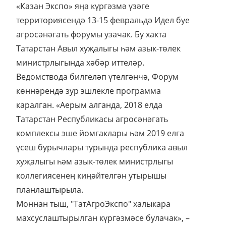
«Казан Экспо» яңа күргәзмә үзәге
территориясендә 13-15 февральдә Идел буе
агросәнәгать форумы узачак. Бу хакта
Татарстан Авыл хуҗалыгы һәм азык-төлек
министрлыгында хәбәр иттеләр.
Ведомствода билгеләп үтелгәнчә, Форум
көннәрендә зур эшлекле программа
каралган. «Аерым алганда, 2018 елда
Татарстан Республикасы агросәнәгать
комплексы эше йомгаклары һәм 2019 елга
үсеш бурычлары турында республика авыл
хуҗалыгы һәм азык-төлек министрлыгы
коллегиясенең киңәйтелгән утырышы
планлаштырыла.
Моннан тыш, "ТатАгроЭкспо" халыкара
махсуслаштырылган күргәзмәсе булачак», –