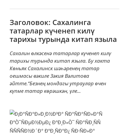
Заголовок: Сахалинга
татарлар күченеп килү
тарихы турында китап языла
Сахалин өлкәсенә татарлар күченеп килү
тарихы турында китап языла. Бу хакта
Көньяк Сахалинск шәһәренең татар
оешмасы вәкиле Зәкия Вәлитова
әйтте.“Безнең мондагы утраулар өчен
күпме татар көрәшкән, үле...