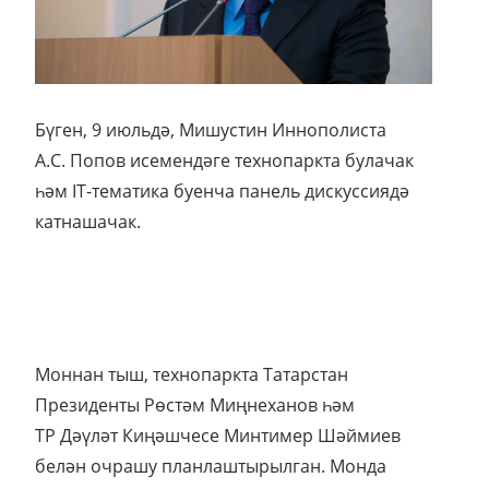
Бүген, 9 июльдә, Мишустин Иннополиста
А.С. Попов исемендәге технопаркта булачак
һәм IT-тематика буенча панель дискуссиядә
катнашачак.
Моннан тыш, технопаркта Татарстан
Президенты Рөстәм Миңнеханов һәм
ТР Дәүләт Киңәшчесе Минтимер Шәймиев
белән очрашу планлаштырылган. Монда