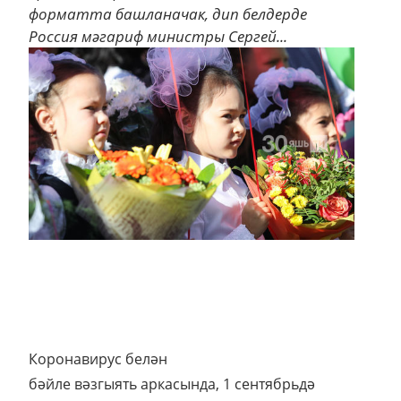
форматта башланачак, дип белдерде
Россия мәгариф министры Сергей...
Коронавирус белән
бәйле вәзгыять аркасында, 1 сентябрьдә