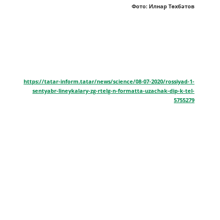
Фото: Илнар Төхбәтов
https://tatar-inform.tatar/news/science/08-07-2020/rossiyad-1-
sentyabr-lineykalary-zg-rtelg-n-formatta-uzachak-dip-k-tel-
5755279