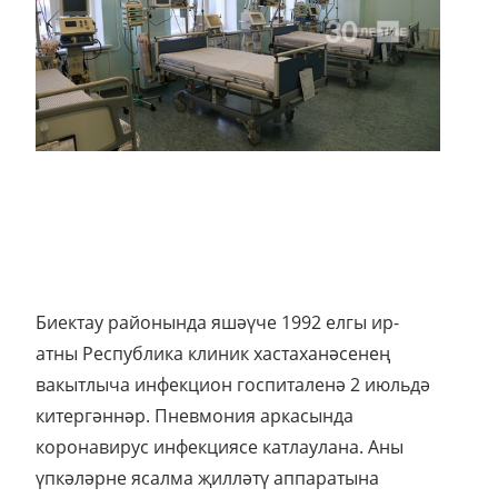
Биектау районында яшәүче 1992 елгы ир-
атны Республика клиник хастаханәсенең
вакытлыча инфекцион госпиталенә 2 июльдә
китергәннәр. Пневмония аркасында
коронавирус инфекциясе катлаулана. Аны
үпкәләрне ясалма җилләтү аппаратына