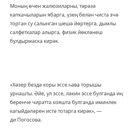
Моның өчен жалюзиларны, тәрәзә
капкачыларын ябарга, үзең белән чиста эчә
торган су салынган шешә йөртергә, дымлы
салфеткалар алырга, физик йөкләнеш
булдырмаска кирәк.
«Хәзер бездә коры эссе һава торышы
урнашты. Әйе, ул эссе, ләкин эссе булганда иң
беренче чиратта кояшта булганда иминлек
кагыйдәләрен истә тотарга кирәк», —
ди Погосова.