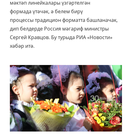
мәктәп линейкалары үзгәртелгән
формада үтәчәк, ә белем бирү
процессы традицион форматта башланачак,
дип белдерде Россия мәгариф министры
Сергей Кравцов. Бу турыда РИА «Новости»
хәбәр итә.