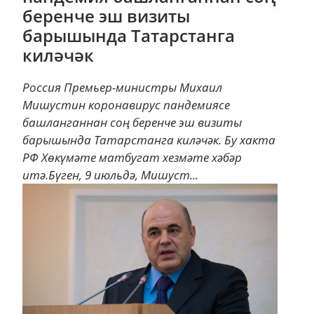
беренче эш визиты
барышында Татарстанга
киләчәк
Россия Премьер-министры Михаил
Мишустин коронавирус пандемиясе
башланганнан соң беренче эш визиты
барышында Татарстанга киләчәк. Бу хакта
РФ Хөкүмәте матбугат хезмәте хәбәр
итә.Бүген, 9 июльдә, Мишуст...