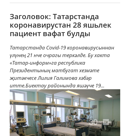
Заголовок: Татарстанда
коронавирустан 28 яшьлек
пациент вафат булды
Татарстанда Covid-19 коронавирусыннан
үлүнең 21 нче очрагы теркәлде. Бу хакта
«Татар-информ»га республика
Президентының матбугат хезмәте
җитәкчесе Лилия Галимова хәбәр
итте.Биектау районында яшәүче 19...