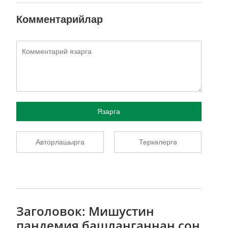
Комментарийлар
Язарга
Авторлашырга
Теркәлергә
Заголовок: Мишустин
пандемия башланганнан соң