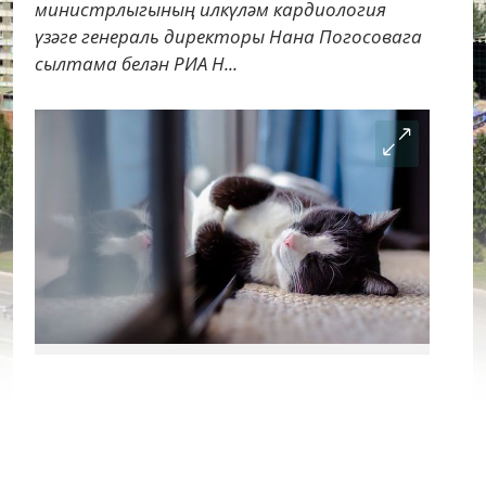
министрлыгының илкүләм кардиология
үзәге генераль директоры Нана Погосовага
сылтама белән РИА Н...