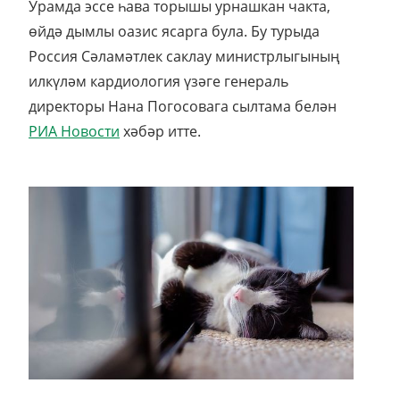
Урамда эссе һава торышы урнашкан чакта,
өйдә дымлы оазис ясарга була. Бу турыда
Россия Сәламәтлек саклау министрлыгының
илкүләм кардиология үзәге генераль
директоры Нана Погосовага сылтама белән
РИА Новости
хәбәр итте.