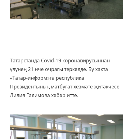
Татарстанда Covid-19 коронавирусыннан
үлүнең 21 нче очрагы теркәлде. Бу хакта
«Татар-информ»га республика
Президентының матбугат хезмәте җитәкчесе
Лилия Галимова хәбәр итте.