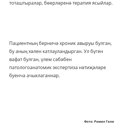
тоташтыралар, бөерләренә терапия ясыйлар.
Пациентның берничә хроник авыруы булган,
бу аның хәлен катлауландырган. Ул бүген
вафат булган, үлем сәбәбен
патологоанатомик экспертиза нәтиҗәләре
буенча ачыклаганнар.
Фото: Рамил Гали