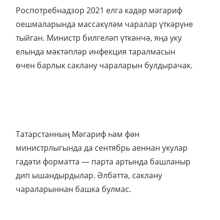
Роспотребнадзор 2021 елга кадәр мәгариф
оешмаларында массакүләм чаралар үткәрүне
тыйган. Министр билгеләп үткәнчә, яңа уку
елында мәктәпләр инфекция таралмасын
өчен барлык саклану чараларын булдырачак.
Татарстанның Мәгариф һәм фән
министрлыгында да сентябрь аеннан укулар
гадәти форматта — парта артында башланыр
дип ышандырдылар. Әлбәттә, саклану
чараларыннан башка булмас.