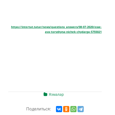
https://intertat.tatar/news/questions_answers/08-07-2020/esse-
ava-toryshyna-nichek-chydarga-5755021
Язмалар
Поделиться: