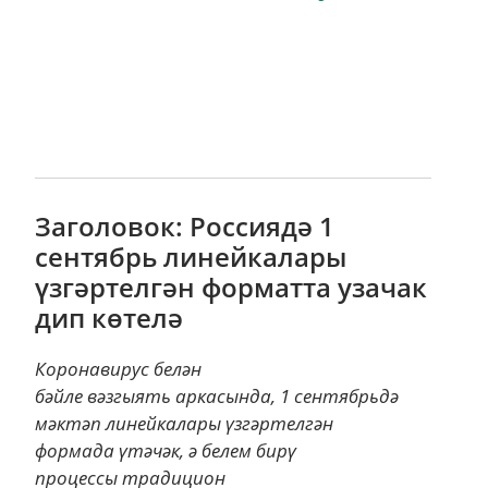
Заголовок: Россиядә 1
сентябрь линейкалары
үзгәртелгән форматта узачак
дип көтелә
Коронавирус белән
бәйле вәзгыять аркасында, 1 сентябрьдә
мәктәп линейкалары үзгәртелгән
формада үтәчәк, ә белем бирү
процессы традицион