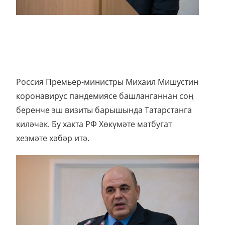
Россия Премьер-министры Михаил Мишустин
коронавирус пандемиясе башланганнан соң
беренче эш визиты барышында Татарстанга
киләчәк. Бу хакта РФ Хөкүмәте матбугат
хезмәте хәбәр итә.