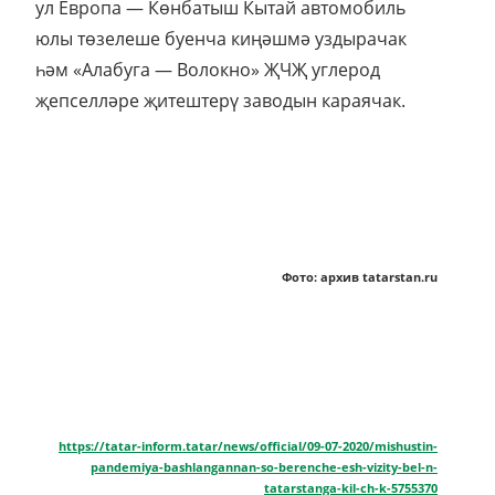
ул Европа — Көнбатыш Кытай автомобиль
юлы төзелеше буенча киңәшмә уздырачак
һәм «Алабуга — Волокно» ҖЧҖ углерод
җепселләре җитештерү заводын караячак.
Фото: архив tatarstan.ru
https://tatar-inform.tatar/news/official/09-07-2020/mishustin-
pandemiya-bashlangannan-so-berenche-esh-vizity-bel-n-
tatarstanga-kil-ch-k-5755370