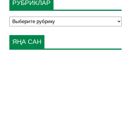
РУБРИКЛАР
ЯҢА САН