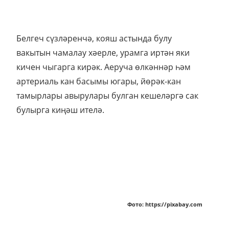
Белгеч сүзләренчә, кояш астында булу
вакытын чамалау хәерле, урамга иртән яки
кичен чыгарга кирәк. Аеруча өлкәннәр һәм
артериаль кан басымы югары, йөрәк-кан
тамырлары авырулары булган кешеләргә сак
булырга киңәш ителә.
Фото: https://pixabay.com