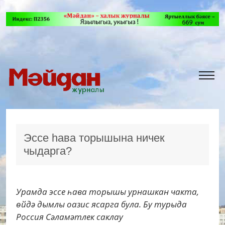
Эссе һава торышына ничек
чыдарга?
Урамда эссе һава торышы урнашкан чакта,
өйдә дымлы оазис ясарга була. Бу турыда
Россия Сәламәтлек саклау