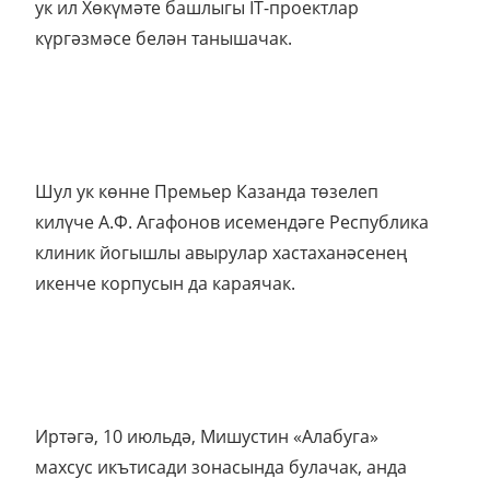
ук ил Хөкүмәте башлыгы IT-проектлар
күргәзмәсе белән танышачак.
Шул ук көнне Премьер Казанда төзелеп
килүче А.Ф. Агафонов исемендәге Республика
клиник йогышлы авырулар хастаханәсенең
икенче корпусын да караячак.
Иртәгә, 10 июльдә, Мишустин «Алабуга»
махсус икътисади зонасында булачак, анда