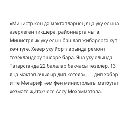
«Министр көн дә мәктәпләрнең яңа уку елына
әзерлеген тикшерә, районнарга чыга.
Министрлык уку елын башлап җибәрергә күп
көч түгә. Хәзер уку йортларында ремонт,
төзекләндерү эшләре бара. Яңа уку елында
Татарстанда 22 балалар бакчасы төзелер, 13
яңа мәктәп ачылыр дип көтелә», — дип хәбәр
итте Мәгариф һәм фән министрлыгы матбугат
хезмәте җитәкчесе Алсу Мөхәммәтова.