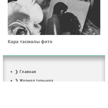
Кара тасмалы фото
Главная
Журнал турында
Редколлегия
Авторлар
Язылу