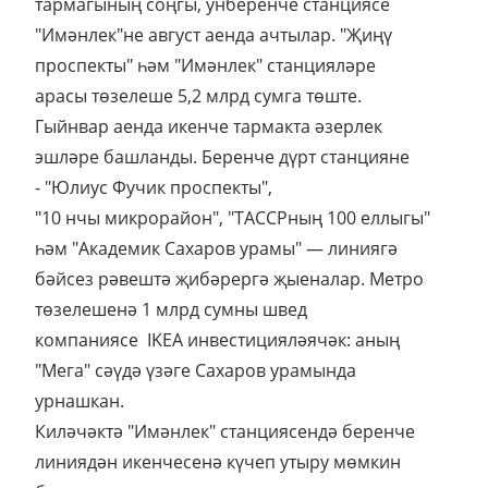
тармагының соңгы, унберенче станциясе
"Имәнлек"не август аенда ачтылар. "Җиңү
проспекты" һәм "Имәнлек" станцияләре
арасы төзелеше 5,2 млрд сумга төште.
Гыйнвар аенда икенче тармакта әзерлек
эшләре башланды. Беренче дүрт станцияне
- "Юлиус Фучик проспекты",
"10 нчы микрорайон", "ТАССРның 100 еллыгы"
һәм "Академик Сахаров урамы" — линиягә
бәйсез рәвештә җибәрергә җыеналар. Метро
төзелешенә 1 млрд сумны швед
компаниясе IKEA инвестицияләячәк: аның
"Мега" сәүдә үзәге Сахаров урамында
урнашкан.
Киләчәктә "Имәнлек" станциясендә беренче
линиядән икенчесенә күчеп утыру мөмкин