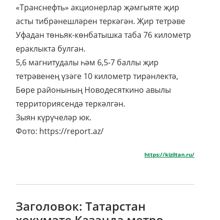
«Транснефть» акционерлар җәмгыяте җир
асты тибрәнешләрен теркәгән. Җир тетрәве
Уфадан төньяк-көнбатышка таба 76 километр
ераклыкта булган.
5,6 магнитудалы һәм 6,5-7 баллы җир
тетрәвенең үзәге 10 километр тирәнлектә,
Бөре районының Новодесяткино авылы
территориясендә теркәлгән.
Зыян күрүчеләр юк.
Фото: https://report.az/
https://kiziltan.ru/
Заголовок: Татарстан
хөкүмәте Казанда метро