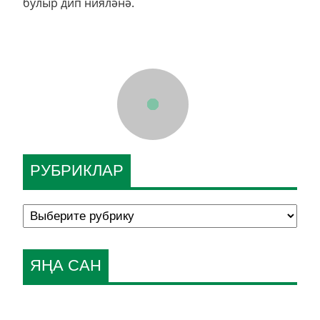
булыр дип нияләнә.
РУБРИКЛАР
ЯҢА САН