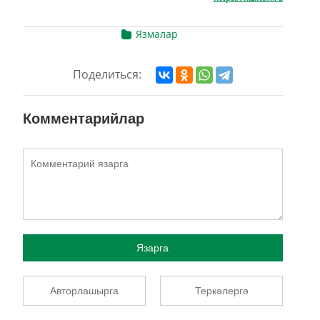
Язмалар
Поделиться:
Комментарийлар
Язарга
Авторлашырга
Теркәлергә