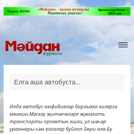
Елга аша автобуста...
Илдә автобус-амфибияләр барлыкка килергә
мөмкин.Мәскәү җитәкчеләре җәмәгать
транспорты проектын эшли, ул шәһәр
урамнары һәм елгалар буйлап йөри ала.Бу