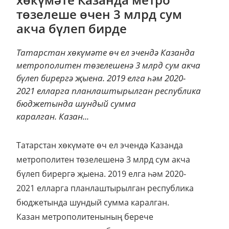
төзелеше өчен 3 млрд сум
акча бүлеп бирде
Татарстан хөкүмәте өч ел эчендә Казанда
метрополитен төзелешенә 3 млрд сум акча
бүлеп бирергә җыена. 2019 елга һәм 2020-
2021 елларга планлаштырылган республика
бюджетында шундый сумма
каралган. Казан...
Татарстан хөкүмәте өч ел эчендә Казанда
метрополитен төзелешенә 3 млрд сум акча
бүлеп бирергә җыена. 2019 елга һәм 2020-
2021 елларга планлаштырылган республика
бюджетында шундый сумма каралган.
Казан метрополитенының берече