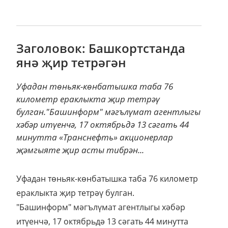
Заголовок: Башкортстанда
янә җир тетрәгән
Уфадан төньяк-көнбатышка таба 76
километр ераклыкта җир тетрәү
булган."Башинформ" мәгълүмат агентлыгы
хәбәр итүенчә, 17 октябрьдә 13 сәгать 44
минутта «Транснефть» акционерлар
җәмгыяте җир асты тибрән...
Уфадан төньяк-көнбатышка таба 76 километр
ераклыкта җир тетрәү булган.
"Башинформ" мәгълүмат агентлыгы хәбәр
итүенчә, 17 октябрьдә 13 сәгать 44 минутта