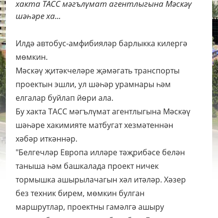
хакта ТАСС мәгълүмат агентлыгына Мәскәү
шәһәре ха...
Илдә автобус-амфибияләр барлыкка килергә
мөмкин.
Мәскәү җитәкчеләре җәмәгать транспорты
проектын эшли, ул шәһәр урамнары һәм
елгалар буйлап йөри ала.
Бу хакта ТАСС мәгълүмат агентлыгына Мәскәү
шәһәре хакимияте матбугат хезмәтеннән
хәбәр иткәннәр.
"Белгечләр Европа илләре тәҗрибәсе белән
таныша һәм башкалада проект ничек
тормышка ашырылачагын хәл итәләр. Хәзер
без техник бирем, мөмкин булган
маршрутлар, проектны гамәлгә ашыру