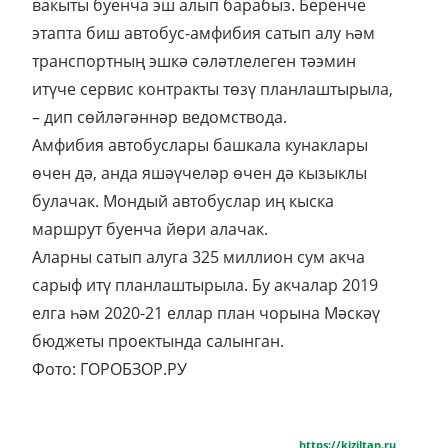
вакыты буенча эш алып барабыз. Беренче
этапта биш автобус-амфибия сатып алу һәм
транспортның эшкә сәләтлелеген тәэмин
итүче сервис контракты төзү планлаштырыла,
– дип сөйләгәннәр ведомствода.
Амфибия автобуслары башкала кунаклары
өчен дә, анда яшәүчеләр өчен дә кызыклы
булачак. Мондый автобуслар иң кыска
маршрут буенча йөри алачак.
Аларны сатып алуга 325 миллион сум акча
сарыф итү планлаштырыла. Бу акчалар 2019
елга һәм 2020-21 еллар план чорына Мәскәү
бюджеты проектында салынган.
Фото: ГОРОБЗОР.РУ
https://kiziltan.ru