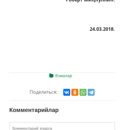
24.03.2018.
Язмалар
Поделиться:
Комментарийлар