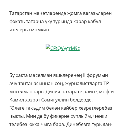
Татарстан мәчетләрендә җомга вәгазьләрен
фәкать татарча уку турында карар кабул
ителергә мөмкин.
Бу хакта мөселман яшьләренең II форумын
ачу тантанасыннан соң, журналистларга ТР
мөселманнары Диния нәзарәте рәисе, мөфти
Камил хәзрәт Сәмигуллин белдерде.
“Әлеге тәкъдим белән кайбер хәзрәтләребез
чыкты. Мин дә бу фикерне хуплыйм, чөнки
телебез юкка чыга бара. Динебезгә турыдан-