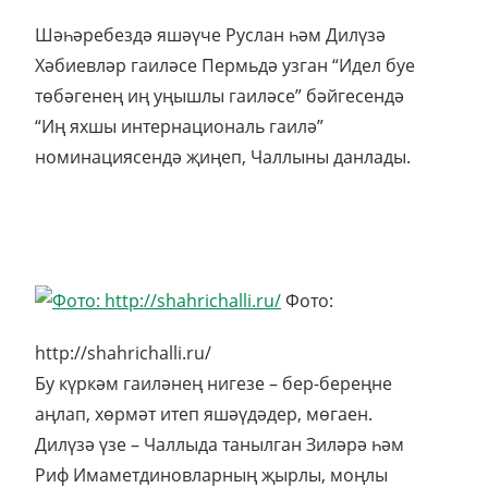
Шәһәребездә яшәүче Руслан һәм Дилүзә
Хәбиевләр гаиләсе Пермьдә узган “Идел буе
төбәгенең иң уңышлы гаиләсе” бәйгесендә
“Иң яхшы интернациональ гаилә”
номинациясендә җиңеп, Чаллыны данлады.
Фото:
http://shahrichalli.ru/
Бу күркәм гаиләнең нигезе – бер-береңне
аңлап, хөрмәт итеп яшәүдәдер, мөгаен.
Дилүзә үзе – Чаллыда танылган Зиләрә һәм
Риф Имаметдиновларның җырлы, моңлы