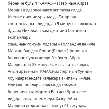
беренче булып "КАМАЗ-мастер"ның Айрат
Мәрдиев идарәсендәге экипажы килде.
Икенче-өченче урында да Татарстан
спортчылары – лидердан 9 минутка калышкан
Эдуард Николаев һәм Дмитрий Сотников
экипажлары.
Узышның гомуми лидеры – Голландия вәкиле
Мартин Ван ден Бринк (Renault) финишка
бишенче булып килде. Ул бүген Айрат
Мәрдиевтан 29 минут чамасы артта калды.
Аның артыннан "КАМАЗ-мастер"ның Хуннин
Хоу идарәсендәге халыкара экипажы килде.
Йөк машиналары арасында гомуми
беренчелектә Мартин Ван ден Бринк әле
лидерлыкны югалтмады. Хәзер Айрат
Мәрдиев инде аннан 1 минут 41 секундка