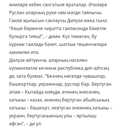
әниләре кебек сәнгатьне яраталар. Әтиләре
Руслан аларның рухи һәм матди таянычы.
Гаилә җылысын саклаучы Дилүзә юкка гына:
“Кеше беренче чиратта гаиләсендә бәхетле
булырга тиеш!”, – дими. Күз тимәсен, бу
күркәм гаиләдә бәхет, шатлык төшенчәләре
хакимлек итә.
Дилүзә әйтүенчә, аларның нәселен
күпмилләтле кечкенә республика дип әйтсәң
дә, хата булмас. “Безнең нәселдә чувашлар,
башкортлар, украиннар, руслар бар. Бертуган
апам – Кытайда кияүдә, әтинең энесенең
хатыны – казах, әнинең бертуган абыйсының
хатыны – башкорт, икетуган энемнең хатыны –
украин, бертуганымның улы – яртылаш
әфган”, – ди ул.