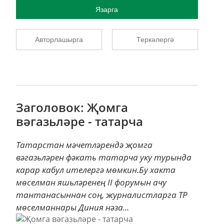
Язарга
Авторлашырга
Теркәлергә
Заголовок: Җомга
вәгазьләре - татарча
Татарстан мәчетләрендә җомга
вәгазьләрен фәкать татарча уку турында
карар кабул ителергә мөмкин.Бу хакта
мөселман яшьләренең II форумын ачу
тантанасыннан соң, журналистларга ТР
мөселманнары Диния нәза...