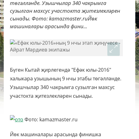
төгәлләнде. Узышчылар 340 чакрымга
сузылган махсус участокта җитезлекләрен
сынады. Фото: kamazmaster.ruЙөк
машиналары арасында фини...
Бүген Кытай җирлегендә "Ефәк юлы-2016"
халыкара узышының 9 нчы этабы төгәлләнде.
Узышчылар 340 чакрымга сузылган махсус
участокта җитезлекләрен сынады.
Фото: kamazmaster.ru
Йөк машиналары арасында финишка