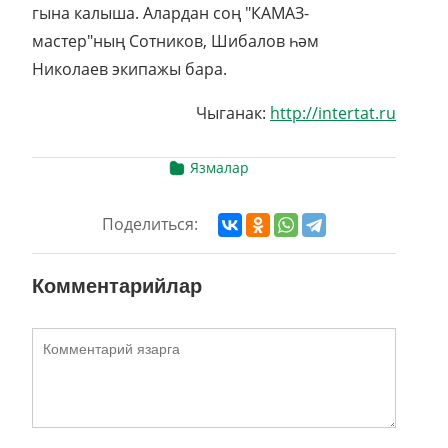
гына калыша. Алардан соң "КАМАЗ-
мастер"ның Сотников, Шибалов һәм
Николаев экипажы бара.
Чыганак:
http://intertat.ru
Язмалар
Поделиться:
Комментарийлар