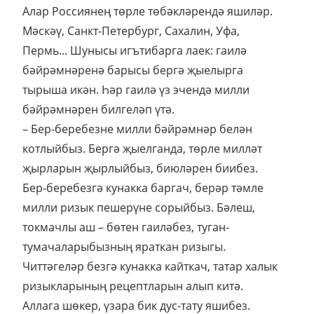
Алар Россиянең төрле төбәкләрендә яшиләр.
Мәскәү, Санкт-Петербург, Сахалин, Уфа,
Пермь... Шунысы игътибарга лаек: гаилә
бәйрәмнәренә барысы бергә җыелырга
тырыша икән. Һәр гаилә үз эчендә милли
бәйрәмнәрен билгеләп үтә.
– Бер-беребезне милли бәйрәмнәр белән
котлыйбыз. Бергә җыелганда, төрле милләт
җырларын җырлыйбыз, биюләрен биибез.
Бер-беребезгә кунакка баргач, берәр тәмле
милли ризык пешерүне сорыйбыз. Бәлеш,
токмачлы аш – бөтен гаиләбез, туган-
тумачаларыбызның яраткан ризыгы.
Читтәгеләр безгә кунакка кайткач, татар халык
ризыкларының рецептларын алып китә.
Аллага шөкер, үзара бик дус-тату яшибез.