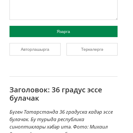
Язарга
Авторлашырга
Теркәлергә
Заголовок: 36 градус эссе
булачак
Бүген Татарстанда 36 градуска кадәр эссе
булачак. Бу турыда республика
синоптиклары хәбәр итә. Фото: Михаил