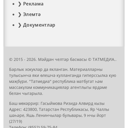
Реклама
Элемтә
Документлар
© 2015 - 2026. Мәйдан челтәр басмасы © ТАТМЕДИА..
Барлык хокуклар да якланган. Материалларны
тулысынча яки өлешчә кулланганда гиперссылка кую
мәҗбүри. "Татмедиа" республика матбугат һәм
массакүләм коммуникацияләр агентлыгы ярдәме
белән чыгарыла.
Баш мөхәррир: Гасыймова Ризидә Алвирд кызы
Адрес: 423800, Татарстан Республикасы, Яр Чаллы
шәһәре, Яшь Ленинчылар бульвары, 9 нчы йорт
(27/19)
Телефон: (8552) 59-75-84