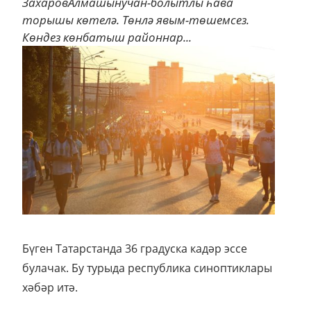
ЗахаровАлмашынучан-болытлы һава
торышы көтелә. Төнлә явым-төшемсез.
Көндез көнбатыш районнар...
Бүген Татарстанда 36 градуска кадәр эссе
булачак. Бу турыда республика синоптиклары
хәбәр итә.