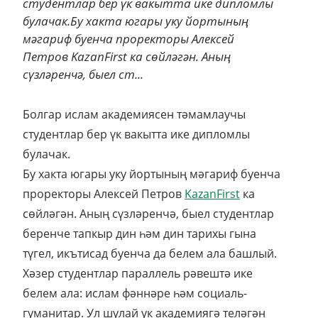
студентлар бер үк вакытта ике дипломлы
булачак.Бу хакта югары уку йортының
мәгариф буенча проректоры Алексей
Петров KazanFirst ка сөйләгән. Аның
сүзләренчә, быел ст...
Болгар ислам академиясен тәмамлаучы
студентлар бер үк вакытта ике дипломлы
булачак.
Бу хакта югары уку йортының мәгариф буенча
проректоры Алексей Петров
KazanFirst
ка
сөйләгән. Аның сүзләренчә, быел студентлар
беренче тапкыр дин һәм дин тарихы гына
түгел, икътисад буенча да белем ала башлый.
Хәзер студентлар параллель рәвештә ике
белем ала: ислам фәннәре һәм социаль-
гуманитар. Ул шулай ук академиягә теләгән