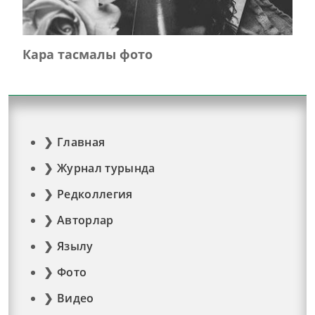
Кара тасмалы фото
Главная
Журнал турында
Редколлегия
Авторлар
Язылу
Фото
Видео