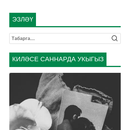
ЭЗЛӘҮ
КИЛӘСЕ САННАРДА УКЫГЫЗ