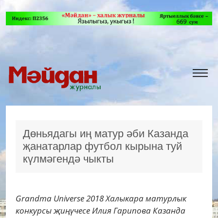
Дөньядагы иң матур әби Казанда
җанатарлар футбол кырына туй
күлмәгендә чыкты
Grandma Universe 2018 Халыкара матурлык
конкурсы җиңүчесе Илия Гарипова Казанда