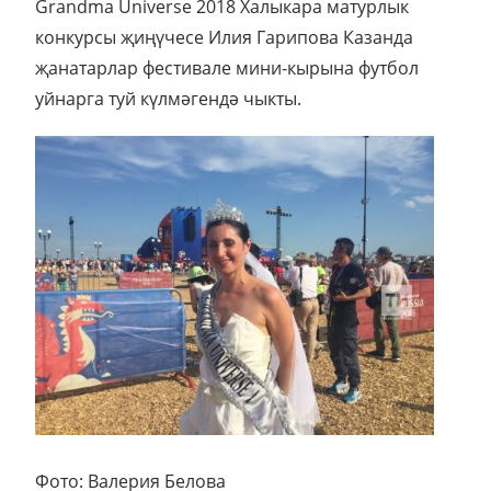
Grandma Universe 2018 Халыкара матурлык
конкурсы җиңүчесе Илия Гарипова Казанда
җанатарлар фестивале мини-кырына футбол
уйнарга туй күлмәгендә чыкты.
Фото: Валерия Белова