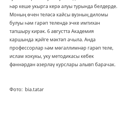
һәр кеше укырга керә алуы турында белдерде.
Моның өчен теләсә кайсы вузның диломы
булуы һәм гарәп телендә эчке имтихан
тапшыру кирәк. 6 августта Академия
каршында җәйге мәктәп ачыла. Анда
профессорлар һәм мөгаллимнәр гарәп теле,
ислам хокукы, уку методикасы кебек
фәннәрдән әзерләү курслары алывп барачак.
Фото: bia.tatar