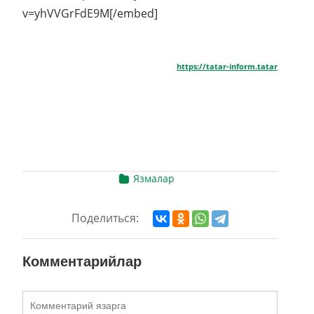
v=yhVVGrFdE9M[/embed]
https://tatar-inform.tatar
Язмалар
Поделиться:
Комментарийлар