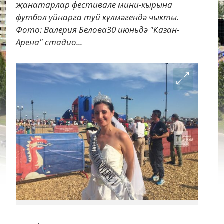
җанатарлар фестивале мини-кырына
футбол уйнарга туй күлмәгендә чыкты.
Фото: Валерия Белова30 июньдә "Казан-
Арена" стадио...