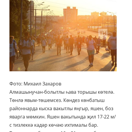
Фото: Михаил Захаров
Алмашынучан-болытлы һава торышы көтелә.
Төнлә явым-төшемсез. Көндез көнбатыш
районнарда кыска вакытлы яңгыр, яшен, боз
яварга мөмкин. Яшен вакытында җил 17-22 м/
с тизлеккә кадәр көчәю ихтималы бар.