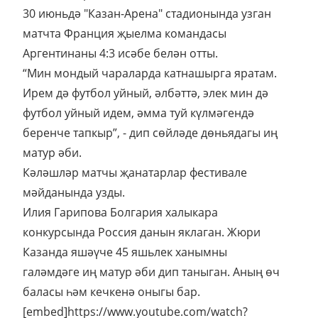
30 июньдә "Казан-Арена" стадионында узган
матчта Франция җыелма командасы
Аргентинаны 4:3 исәбе белән отты.
“Мин мондый чараларда катнашырга яратам.
Ирем дә футбол уйный, әлбәттә, элек мин дә
футбол уйный идем, әмма туй күлмәгендә
беренче тапкыр”, - дип сөйләде дөньядагы иң
матур әби.
Кәләшләр матчы җанатарлар фестивале
мәйданында узды.
Илия Гарипова Болгария халыкара
конкурсында Россия данын яклаган. Жюри
Казанда яшәүче 45 яшьлек ханымны
галәмдәге иң матур әби дип таныган. Аның өч
баласы һәм кечкенә оныгы бар.
[embed]https://www.youtube.com/watch?