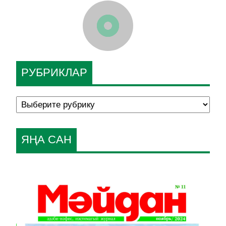
РУБРИКЛАР
ЯҢА САН