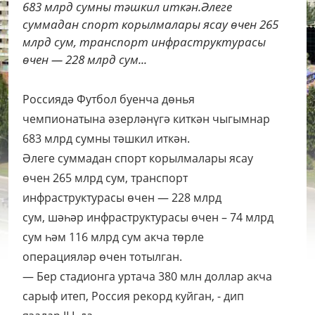
683 млрд сумны тәшкил иткән.Әлеге
суммадан спорт корылмалары ясау өчен 265
млрд сум, транспорт инфраструктурасы
өчен — 228 млрд сум...
Россиядә Футбол буенча дөнья
чемпионатына әзерләнүгә киткән чыгымнар
683 млрд сумны тәшкил иткән.
Әлеге суммадан спорт корылмалары ясау
өчен 265 млрд сум, транспорт
инфраструктурасы өчен — 228 млрд
сум, шәһәр инфраструктурасы өчен – 74 млрд
сум һәм 116 млрд сум акча төрле
операцияләр өчен тотылган.
— Бер стадионга уртача 380 млн доллар акча
сарыф итеп, Россия рекорд куйган, - дип