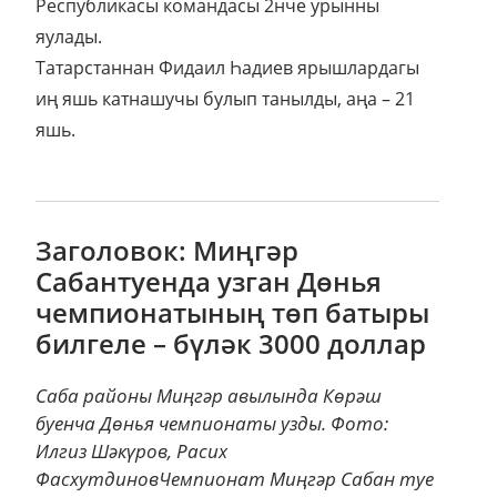
Республикасы командасы 2нче урынны
яулады.
Татарстаннан Фидаил Һадиев ярышлардагы
иң яшь катнашучы булып танылды, аңа – 21
яшь.
Заголовок: Миңгәр
Сабантуенда узган Дөнья
чемпионатының төп батыры
билгеле – бүләк 3000 доллар
Саба районы Миңгәр авылында Көрәш
буенча Дөнья чемпионаты узды. Фото:
Илгиз Шәкүров, Расих
ФасхутдиновЧемпионат Миңгәр Сабан туе