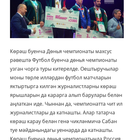
Көрәш буенча Дөнья чемпионаты махсус
рәвештә Футбол буенча дөнья чемпионаты
узган чорга туры китерелде. Оештыручылар
моны төрле илләрдән футбол матчларын
яктыртырга килгән журналистларны көрәш
ярышларын да карарга алып барулары белән
аңлаткан иде. Чыннан да, чемпионатта чит ил
журналистлары да катнашты. Алар татарча
көрәш карау белән генә чикләнмичә Сабан
туе мәйданындагы уеннарда да катнашты.
Көрәш буенча дөнья чемпионатында Россия