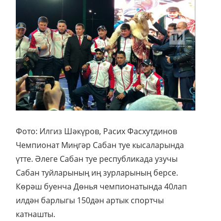
Фото: Илгиз Шәкүров, Расих Фасхутдинов
Чемпионат Миңгәр Сабан туе кысаларында
үтте. Әлеге Сабан туе республикада узучы
Сабан туйларының иң зурларының берсе.
Көрәш буенча Дөнья чемпионатында 40лап
илдән барлыгы 150дән артык спортчы
катнашты.