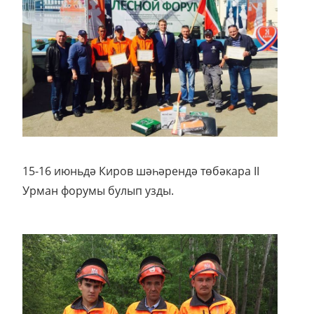
15-16 июньдә Киров шәһәрендә төбәкара II
Урман форумы булып узды.