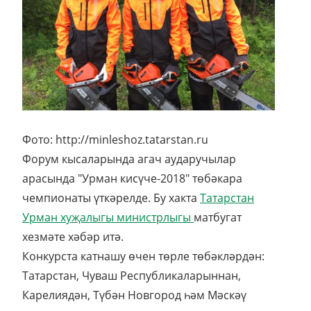
Фото: http://minleshoz.tatarstan.ru
Форум кысаларында агач аударучылар
арасында "Урман кисүче-2018" төбәкара
чемпионаты үткәрелде. Бу хакта
Татарстан
Урман хуҗалыгы министрлыгы
матбугат
хезмәте хәбәр итә.
Конкурста катнашу өчен төрле төбәкләрдән:
Татарстан, Чуваш Республикаларыннан,
Карелиядән, Түбән Новгород һәм Мәскәү