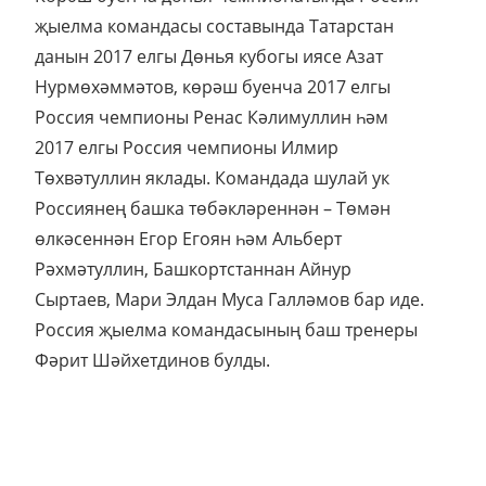
җыелма командасы составында Татарстан
данын 2017 елгы Дөнья кубогы иясе Азат
Нурмөхәммәтов, көрәш буенча 2017 елгы
Россия чемпионы Ренас Кәлимуллин һәм
2017 елгы Россия чемпионы Илмир
Төхвәтуллин яклады. Командада шулай ук
Россиянең башка төбәкләреннән – Төмән
өлкәсеннән Егор Егоян һәм Альберт
Рәхмәтуллин, Башкортстаннан Айнур
Сыртаев, Мари Элдан Муса Галләмов бар иде.
Россия җыелма командасының баш тренеры
Фәрит Шәйхетдинов булды.
“
Татар-информ
“, Илгиз Шәкүров