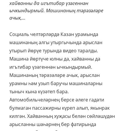
хайванны да игътибар үзәгеннән
ычкындырмый. Машинаның тәрәзәләре
ачык,...
Социаль челтәрләрдә Казан урамында
машинаның алгы утыргычында арыслан
утырып йөрүе турында видео таралды.
Машина йөртүче юлны да, хайванны да
игътибар үзәгеннән ычкындырмый.
Машинаның тәрәзәләре ачык, арыслан
урамны һәм узып баручы машиналарны
тыныч кына күзәтеп бара.
Автомобильчеләрнең берсе әлеге гадәти
булмаган пассажирны күреп алып, якынрак
килгән. Хайванның хуҗасы белән сөйләшүдән
арысланны шәһәрнең бер фатирында