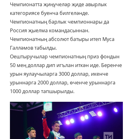
Чемпионатта җиңүчеләр җиде авырлык
категориясе буенча билгеләнде.
Чемпионатның барлык чемпионнары да
Россия җыелма командасыннан.
Чемпионатның абсолют батыры итеп Муса
Галләмов табылды.
Оештыручылар чемпионатның приз фондын
50 мең доллар дип игълан иткән иде. Беренче
урын яулаучыларга 3000 доллар, икенче
урыннарга 2000 доллар, өченче урыннарга
1000 доллар тапшырылды.