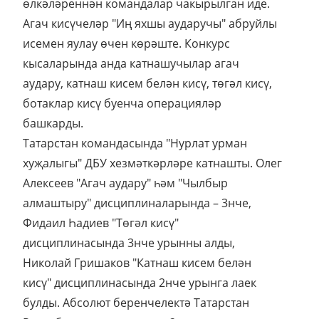
өлкәләреннән командалар чакырылган иде.
Агач кисүчеләр "Иң яхшы аударучы" абруйлы
исемен яулау өчен көрәште. Конкурс
кысаларында анда катнашучылар агач
аудару, катнаш кисем белән кисү, төгәл кисү,
ботаклар кисү буенча операцияләр
башкарды.
Татарстан командасында "Нурлат урман
хуҗалыгы" ДБУ хезмәткәрләре катнашты. Олег
Алексеев "Агач аудару" һәм "Чылбыр
алмаштыру" дисциплиналарында – 3нче,
Фидаил Һадиев "Төгәл кисү"
дисциплинасында 3нче урынны алды,
Николай Гришаков "Катнаш кисем белән
кисү" дисциплинасында 2нче урынга лаек
булды. Абсолют беренчелектә Татарстан