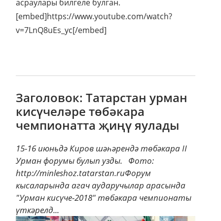
асраулары билгеле булган.
[embed]https://www.youtube.com/watch?
v=7LnQ8uEs_yc[/embed]
Заголовок: Татарстан урман
кисүчеләре төбәкара
чемпионатта җиңү яулады
15-16 июньдә Киров шәһәрендә төбәкара II
Урман форумы булып узды. Фото:
http://minleshoz.tatarstan.ruФорум
кысаларында агач аударучылар арасында
"Урман кисүче-2018" төбәкара чемпионаты
үткәрелд...