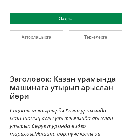
Язарга
Авторлашырга
Теркәлергә
Заголовок: Казан урамында
машинага утырып арыслан
йөри
Социаль челтәрләрдә Казан урамында
машинаның алгы утыргычында арыслан
утырып йөрүе турында видео
таралды.Машина йөртүче юлны да,