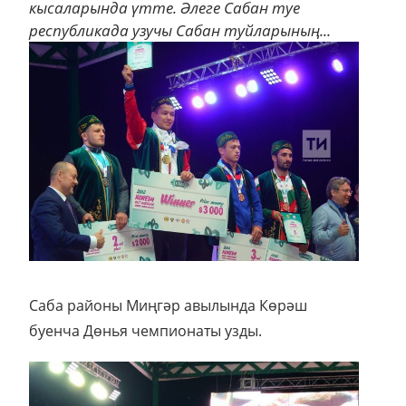
кысаларында үтте. Әлеге Сабан туе
республикада узучы Сабан туйларының...
Саба районы Миңгәр авылында Көрәш
буенча Дөнья чемпионаты узды.