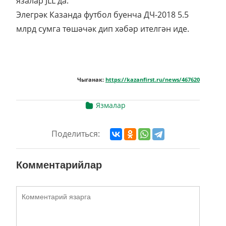
язалар JLL да.
Элегрәк Казанда футбол буенча ДЧ-2018 5.5
млрд сумга төшәчәк дип хәбәр ителгән иде.
Чыганак:
https://kazanfirst.ru/news/467620
Язмалар
Поделиться:
Комментарийлар