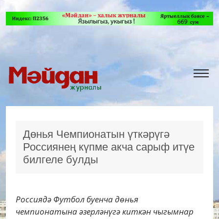
Дөнья Чемпионатын үткәрүгә
Россиянең күпме акча сарыф итүе
билгеле булды
Россиядә Футбол буенча дөнья
чемпионатына әзерләнүгә киткән чыгымнар