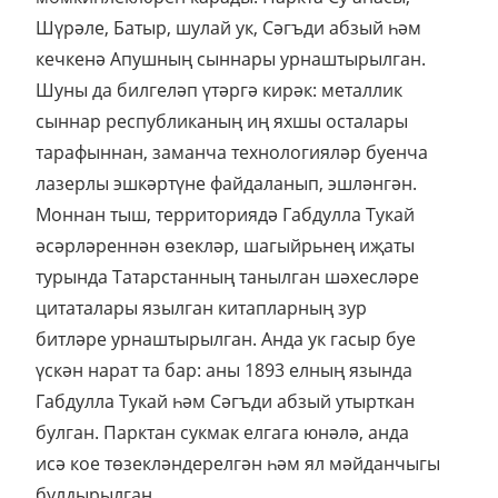
Шүрәле, Батыр, шулай ук, Сәгъди абзый һәм
кечкенә Апушның сыннары урнаштырылган.
Шуны да билгеләп үтәргә кирәк: металлик
сыннар республиканың иң яхшы осталары
тарафыннан, заманча технологияләр буенча
лазерлы эшкәртүне файдаланып, эшләнгән.
Моннан тыш, территориядә Габдулла Тукай
әсәрләреннән өзекләр, шагыйрьнең иҗаты
турында Татарстанның танылган шәхесләре
цитаталары язылган китапларның зур
битләре урнаштырылган. Анда ук гасыр буе
үскән нарат та бар: аны 1893 елның язында
Габдулла Тукай һәм Сәгъди абзый утырткан
булган. Парктан сукмак елгага юнәлә, анда
исә кое төзекләндерелгән һәм ял мәйданчыгы
булдырылган.