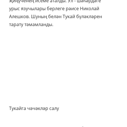
җиңүченең исеме аталды. Ул - шәһәрдәге
урыс язучылары берлеге рәисе Николай
Алешков. Шуның белән Тукай бүләкләрен
тарату тәмамланды.
Тукайга чәчәкләр салу