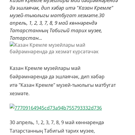
Казан Кремле музейлары май бәйрәмнәрендә
дә эшләячәк, дип хәбәр итә "Казан Кремле"
музей-тыюлыгы матбугат хезмәте.30
апрель, 1, 2, 3, 7, 8, 9 май көннәрендә
Татарстанның Табигый тарих музее,
Татарстан...
Казан Кремле музейлары май
бәйрәмнәрендә дә эшләячәк, дип хәбәр
итә "Казан Кремле" музей-тыюлыгы матбугат
хезмәте.
30 апрель, 1, 2, 3, 7, 8, 9 май көннәрендә
Татарстанның Табигый тарих музее,