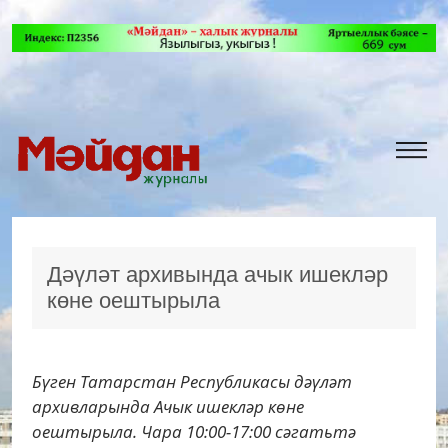
Дәүләт архивында ачык ишекләр
көне оештырыла
Бүген Татарстан Республикасы дәүләт
архивларында Ачык ишекләр көне
оештырыла. Чара 10:00-17:00 сәгатьтә