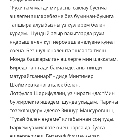
“Рухи һәм матди мирасны саклау буенча
эшләгән эшләребезне без буыннан-буынга
тапшыра алуыбызны үз күзләрем белән
күрдем. Шундый авыр вакытларда рухи
яңарыш өчен күп нәрсә эшләнелүенә күңел
сөенә. Без шул юнәлештә эшләргә тиеш.
Монда башкарылган эшләргә мин шаккатам.
Биредә гап-гади бакча иде, аны нинди
матурайтканнар!” - диде Минтимер
Шәймиев канәгатьлек белән.
Лотфулла Шәрифуллин, үз чиратында: “Мин
бу җирлектә яшәдем, шунда укыдым. Паркны
төзекләндерү идеясе Зиннур Мансуровның
“Тукай белән әңгәмә” китабыннан соң туды.
Һәркем үз милләте өчен нәрсә дә булса
эшләргә тиеш. Битараф булмаучылар