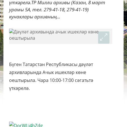
үткәрелә.ТР Милли архивы (Казан, 8 март
урамы 5А, тел. 279-41-18, 279-41-19)
кунаклары архивның...
Бүген Татарстан Республикасы дәүләт
архивларында Ачык ишекләр көне
оештырыла. Чара 10:00-17:00 сәгатьтә
үткәрелә.