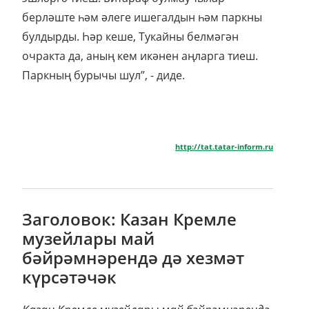
берләште һәм әлеге ишегалдын һәм паркны
булдырды. Һәр кеше, Тукайны белмәгән
очракта да, аның кем икәнен аңларга тиеш.
Паркның бурычы шул”, - диде.
http://tat.tatar-inform.ru
Заголовок: Казан Кремле
музейлары май
бәйрәмнәрендә дә хезмәт
күрсәтәчәк