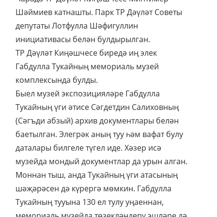
Шәймиев катнашты. Парк ТР Дәүләт Советы
депутаты Лотфулла Шәфигуллин
инициативасы белән булдырылган.
ТР Дәүләт Киңәшчесе биредә иң элек
Габдулла Тукайның мемориаль музей
комплексында булды.
Быел музей экспозицияләре Габдулла
Тукайның үги әтисе Сәгдетдин Салиховның
(Сәгъди абзый) архив документлары белән
баетылган. Элегрәк аның туу һәм вафат булу
даталары билгеле түгел иде. Хәзер исә
музейда мондый документлар да урын алган.
Моннан тыш, анда Тукайның үги атасының
шәҗәрәсен дә күрергә мөмкин. Габдулла
Тукайның тууына 130 ел тулу уңаеннан,
мемориаль музейда төзекләндерү эшләре дә