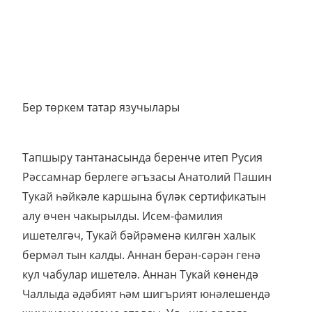
Бер төркем татар язучылары
Тапшыру тантанасында беренче итеп Русия
Рәссамнар берлеге әгъзасы Анатолий Пашин
Тукай һәйкәле каршына бүләк сертификатын
алу өчен чакырылды. Исем-фамилия
ишетелгәч, Тукай бәйрәменә килгән халык
бермәл тын калды. Аннан берән-сәрән генә
кул чабулар ишетелә. Аннан Тукай көнендә
Чаллыда әдәбият һәм шигърият юнәлешендә