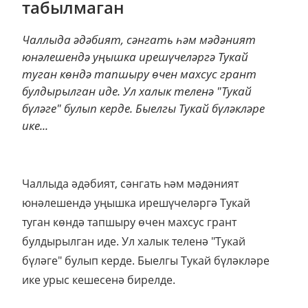
табылмаган
Чаллыда әдәбият, сәнгать һәм мәдәният
юнәлешендә уңышка ирешүчеләргә Тукай
туган көндә тапшыру өчен махсус грант
булдырылган иде. Ул халык теленә "Тукай
бүләге" булып керде. Быелгы Тукай бүләкләре
ике...
Чаллыда әдәбият, сәнгать һәм мәдәният
юнәлешендә уңышка ирешүчеләргә Тукай
туган көндә тапшыру өчен махсус грант
булдырылган иде. Ул халык теленә "Тукай
бүләге" булып керде. Быелгы Тукай бүләкләре
ике урыс кешесенә бирелде.