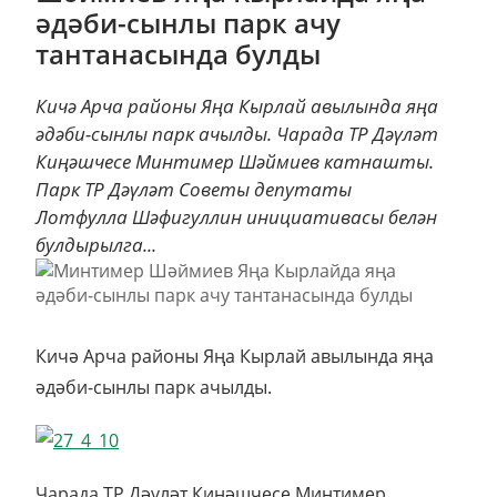
әдәби-сынлы парк ачу
тантанасында булды
Кичә Арча районы Яңа Кырлай авылында яңа
әдәби-сынлы парк ачылды. Чарада ТР Дәүләт
Киңәшчесе Минтимер Шәймиев катнашты.
Парк ТР Дәүләт Советы депутаты
Лотфулла Шәфигуллин инициативасы белән
булдырылга...
Кичә Арча районы Яңа Кырлай авылында яңа
әдәби-сынлы парк ачылды.
Чарада ТР Дәүләт Киңәшчесе Минтимер