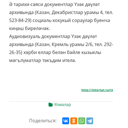
Ә тарихи-сәяси документлар Үзәк дәүләт
архивында (Казан, Декабристлар урамы 4, тел.
523-84-29) социаль-хокукый сораулар буенча
киңәш биреләчәк.
Аудиовизуаль документлар Үзәк дәүләт
архивында (Казан, Кремль урамы 2/6, тел. 292-
26-35) хәрби еллар белән бәйле кызыклы
мәгълүматлар тәкъдим ителә.
http://intertat.ru/tt
Язмалар
Поделиться: