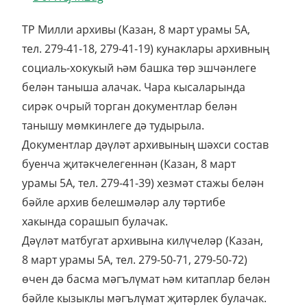
ТР Милли архивы (Казан, 8 март урамы 5А,
тел. 279-41-18, 279-41-19) кунаклары архивның
социаль-хокукый һәм башка төр эшчәнлеге
белән таныша алачак. Чара кысаларында
сирәк очрый торган документлар белән
танышу мөмкинлеге дә тудырыла.
Документлар дәүләт архивының шәхси состав
буенча җитәкчелегеннән (Казан, 8 март
урамы 5А, тел. 279-41-39) хезмәт стажы белән
бәйле архив белешмәләр алу тәртибе
хакында сорашып булачак.
Дәүләт матбугат архивына килүчеләр (Казан,
8 март урамы 5А, тел. 279-50-71, 279-50-72)
өчен дә басма мәгълүмат һәм китаплар белән
бәйле кызыклы мәгълүмат җитәрлек булачак.