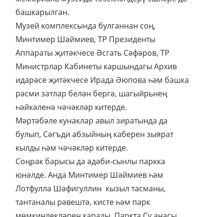
башкарылган.
Музей комплексында булганнан соң,
Минтимер Шәймиев, ТР Президенты
Аппараты җитәкчесе Әсгать Сәфәров, ТР
Министрлар Кабинеты каршындагы Архив
идарәсе җитәкчесе Ирада Әюпова һәм башка
рәсми затлар белән бергә, шагыйрьнең
һәйкәленә чәчәкләр китерде.
Мәртәбәле кунаклар авыл зиратында да
булып, Сәгъди абзыйның каберен зыярат
кылды һәм чәчәкләр китерде.
Соңрак барысы да әдәби-сынлы паркка
юнәлде. Анда Минтимер Шәймиев һәм
Лотфулла Шәфигуллин кызыл тасманы,
тантаналы рәвештә, кисте һәм парк
мөмкинлекләрен карады. Паркта Су анасы,