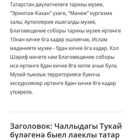
Татарстан дәүләтчелеге тарихы музее,
“Эрмитаж-Казан” үзәге, “Манеж” күргәзмә
залы, Артиллерия ишегалды музее,
Благовещение соборы тарихы музее иртәнге
10нан кичке 6га кадәр эшләячәк, Ислам
мәдәнияте музее - 9дан кичке 6га кадәр. Кол
Шәриф мәчете һәм Благовещение соборы
исә иртәнге 8дән кичке 8гә хәтле ачык була.
Музей-тыюлык территориясе буенча
экскурсияләр иртәнге 8дән кичке 8гә кадәр
үткәрелә.
Заголовок: Чаллыдагы Тукай
бүләгенә быел лаеклы татар