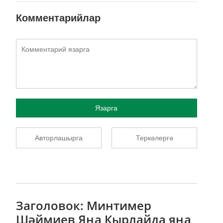
Комментарийлар
Язарга
Авторлашырга
Теркәлергә
Заголовок: Минтимер
Шәймиев Яңа Кырлайда яңа