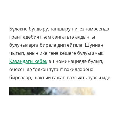
Бүләкне булдыру, тапшыру нигезнамәсендә
грант әдәбият һәм сәнгатьтә алдынгы
булучыларга бирелә дип әйтелә. Шуннан
чыгып, аның ике генә кешегә булуы ачык.
Казандагы кебек
өч номинациядә булып,
өчесен дә “өлкән туган” вәкилләренә
бирсәләр, шактый гаҗәп вазгыять туасы иде.