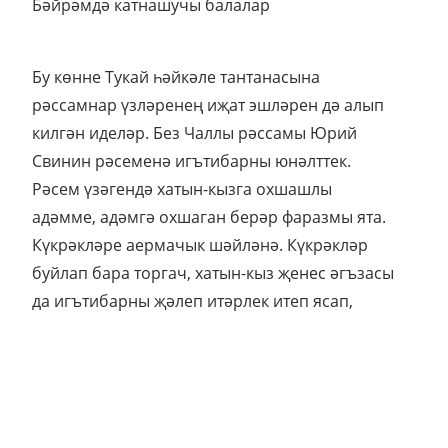
Бәйрәмдә катнашучы балалар
Бу көнне Тукай һәйкәле тантанасына
рәссамнар үзләренең иҗат эшләрен дә алып
килгән иделәр. Без Чаллы рәссамы Юрий
Свинин рәсеменә игътибарны юнәлттек.
Рәсем үзәгендә хатын-кызга охшашлы
адәмме, адәмгә охшаган берәр фаразмы ята.
Күкрәкләре аермачык шәйләнә. Күкрәкләр
буйлап бара торгач, хатын-кыз җенес әгъзасы
да игътибарны җәлеп итәрлек итеп ясап,
бизәп куелган. Шуны күргән кайбер татар
хатын-кызлары төкеренеп китеп бара, ир-
атлар көлешеп карыйлар да, юлларын дәвам
итәләр. Чарада катнашкан 3-5нче сыйныф
укучылары да шаккатып шушы “галиматье”ны