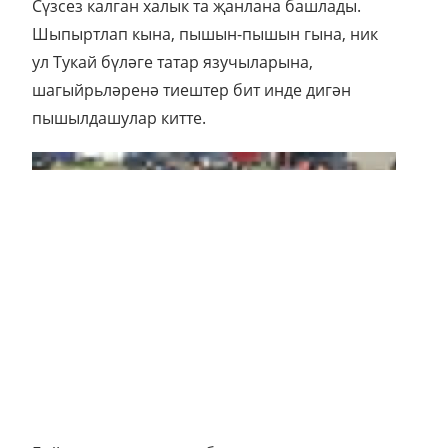
Сүзсез калган халык та җанлана башлады.
Шыпыртлап кына, пышын-пышын гына, ник
ул Тукай бүләге татар язучыларына,
шагыйрьләренә тиештер бит инде дигән
пышылдашулар китте.