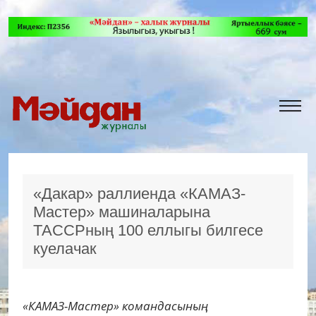
«Дакар» раллиенда «КАМАЗ-
Мастер» машиналарына
ТАССРның 100 еллыгы билгесе
куелачак
«КАМАЗ-Мастер» командасының