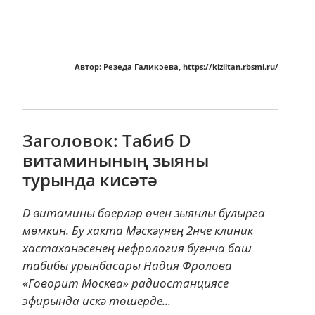
Автор: Резеда Галикәева, https://kiziltan.rbsmi.ru/
Заголовок: Табиб D
витаминының зыяны
турында кисәтә
D витамины бөерләр өчен зыянлы булырга
мөмкин. Бу хакта Мәскәүнең 2нче клиник
хастаханәсенең нефрология буенча баш
табибы урынбасары Надия Фролова
«Говорит Москва» радиостанциясе
эфирында искә төшерде...