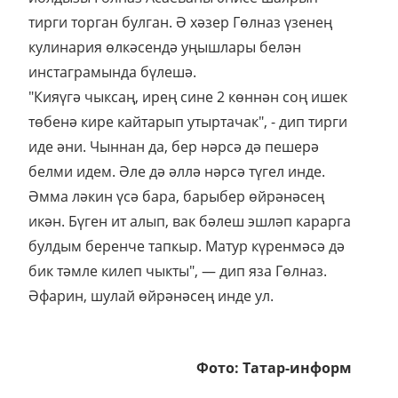
тирги торган булган. Ә хәзер Гөлназ үзенең
кулинария өлкәсендә уңышлары белән
инстаграмында бүлешә.
"Кияүгә чыксаң, ирең сине 2 көннән соң ишек
төбенә кире кайтарып утыртачак", - дип тирги
иде әни. Чыннан да, бер нәрсә дә пешерә
белми идем. Әле дә әллә нәрсә түгел инде.
Әмма ләкин үсә бара, барыбер өйрәнәсең
икән. Бүген ит алып, вак бәлеш эшләп карарга
булдым беренче тапкыр. Матур күренмәсә дә
бик тәмле килеп чыкты", — дип яза Гөлназ.
Әфарин, шулай өйрәнәсең инде ул.
Фото: Татар-информ