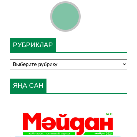
РУБРИКЛАР
ЯҢА САН