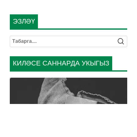
ЭЗЛӘҮ
КИЛӘСЕ САННАРДА УКЫГЫЗ