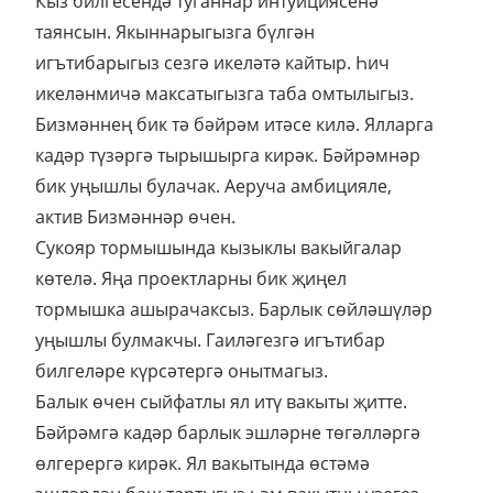
Кыз билгесендә туганнар интуициясенә
таянсын. Якыннарыгызга бүлгән
игътибарыгыз сезгә икеләтә кайтыр. Һич
икеләнмичә максатыгызга таба омтылыгыз.
Бизмәннең бик тә бәйрәм итәсе килә. Ялларга
кадәр түзәргә тырышырга кирәк. Бәйрәмнәр
бик уңышлы булачак. Аеруча амбицияле,
актив Бизмәннәр өчен.
Сукояр тормышында кызыклы вакыйгалар
көтелә. Яңа проектларны бик җиңел
тормышка ашырачаксыз. Барлык сөйләшүләр
уңышлы булмакчы. Гаиләгезгә игътибар
билгеләре күрсәтергә онытмагыз.
Балык өчен сыйфатлы ял итү вакыты җитте.
Бәйрәмгә кадәр барлык эшләрне төгәлләргә
өлгерергә кирәк. Ял вакытында өстәмә