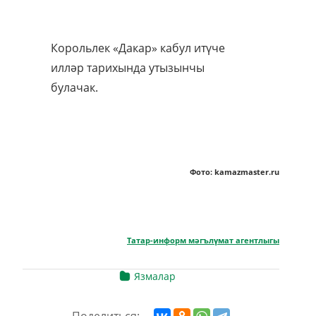
Корольлек «Дакар» кабул итүче
илләр тарихында утызынчы
булачак.
Фото: kamazmaster.ru
Татар-информ мәгълүмат агентлыгы
Язмалар
Поделиться: