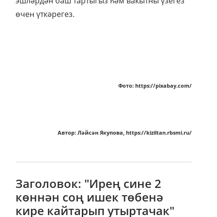
эшләрдән баш тартыгыз һәм вакытны үзегез
өчен үткәрегез.
Фото: https://pixabay.com/
Автор: Ләйсән Якупова, https://kiziltan.rbsmi.ru/
Заголовок: "Ирең сине 2
көннән соң ишек төбенә
кире кайтарып утыртачак"