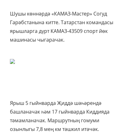
Шушы көннәрдә «КАМАЗ-Мастер» Согуд
Гарәбстанына китте. Татарстан командасы
ярышларга дүрт КАМАЗ-43509 спорт йөк
машинасы чыгарачак.
Ярыш 5 гыйнварда Җиддә шәһәрендә
башланачак һәм 17 гыйнварда Киддияда
тәмамланачак. Маршрутның гомуми
озынлыгы 7,8 мең км тәшкил итәчәк.