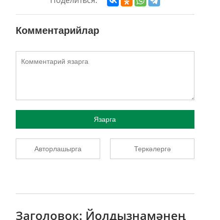
Комментарийлар
Язарга
Авторлашырга
Теркәлергә
Заголовок: Йолдызнамәнең