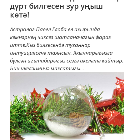
дүрт билгесен зур уңыш
көтә!
Астролог Павел Глоба ел ахырында
кемнәрнең чиксез шатланачагын фараз
итте.Кыз билгесендә туганнар
интуициясенә таянсын. Якыннарыгызга
бүлгән игътибарыгыз сезгә икеләтә кайтыр.
Һич икеләнмичә максатыгы...