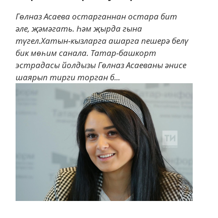
Гөлназ Асаева остарганнан остара бит
әле, җәмәгать. Һәм җырда гына
түгел.Хатын-кызларга ашарга пешерә белү
бик мөһим санала. Татар-башкорт
эстрадасы йолдызы Гөлназ Асаеваны әнисе
шаярып тирги торган б...