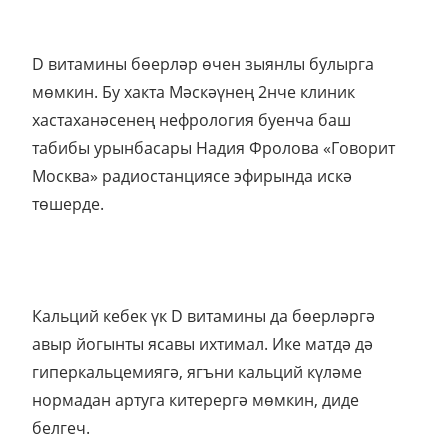
D витамины бөерләр өчен зыянлы булырга
мөмкин. Бу хакта Мәскәүнең 2нче клиник
хастаханәсенең нефрология буенча баш
табибы урынбасары Надия Фролова «Говорит
Москва» радиостанциясе эфирында искә
төшерде.
Кальций кебек үк D витамины да бөерләргә
авыр йогынты ясавы ихтимал. Ике матдә дә
гиперкальцемиягә, ягъни кальций күләме
нормадан артуга китерергә мөмкин, диде
белгеч.