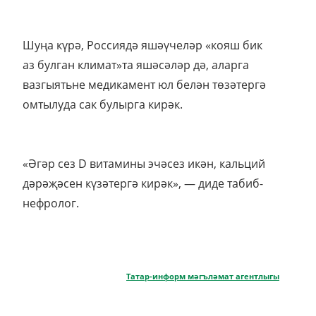
Шуңа күрә, Россиядә яшәүчеләр «кояш бик
аз булган климат»та яшәсәләр дә, аларга
вазгыятьне медикамент юл белән төзәтергә
омтылуда сак булырга кирәк.
«Әгәр сез D витамины эчәсез икән, кальций
дәрәҗәсен күзәтергә кирәк», — диде табиб-
нефролог.
Татар-информ мәгъләмат агентлыгы