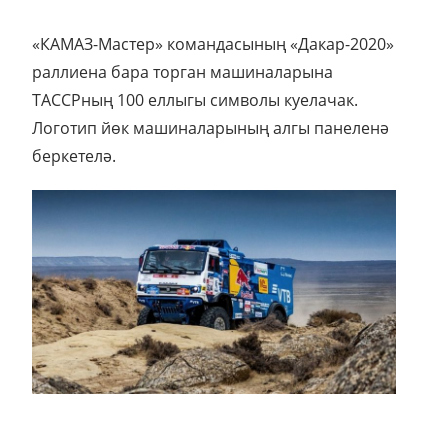
«КАМАЗ-Мастер» командасының «Дакар-2020»
раллиена бара торган машиналарына
ТАССРның 100 еллыгы символы куелачак.
Логотип йөк машиналарының алгы панеленә
беркетелә.