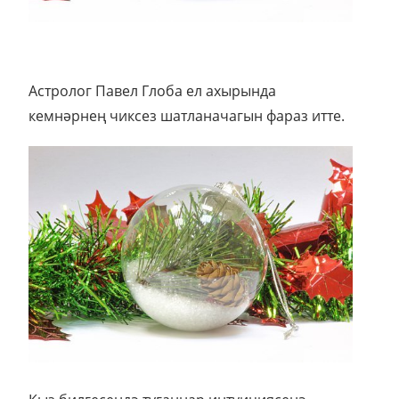
Астролог Павел Глоба ел ахырында
кемнәрнең чиксез шатланачагын фараз итте.