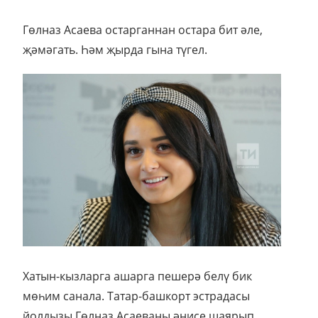
Гөлназ Асаева остарганнан остара бит әле,
җәмәгать. Һәм җырда гына түгел.
Хатын-кызларга ашарга пешерә белү бик
мөһим санала. Татар-башкорт эстрадасы
йолдызы Гөлназ Асаеваны әнисе шаярып