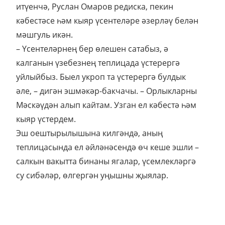
итүенчә, Руслан Омаров редиска, пекин
кәбестәсе һәм кыяр үсентеләре әзерләү белән
мәшгуль икән.
– Үсентеләрнең бер өлешен сатабыз, ә
калганын үзебезнең теплицада үстерергә
уйлыйбыз. Быел укроп та үстерергә булдык
әле, – дигән эшмәкәр-бакчачы. – Орлыкларны
Мәскәүдән алып кайтам. Узган ел кәбестә һәм
кыяр үстердем.
Эш оештырылышына килгәндә, аның
теплицасында ел әйләнәсендә өч кеше эшли –
салкын вакытта бинаны ягалар, үсемлекләргә
су сибәләр, өлгергән уңышны җыялар.