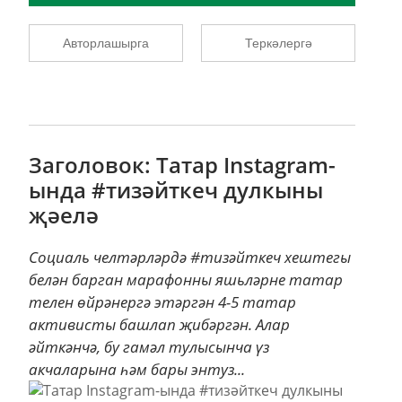
Авторлашырга
Теркәлергә
Заголовок: Татар Instagram-
ында #тизәйткеч дулкыны
җәелә
Социаль челтәрләрдә #тизәйткеч хештегы
белән барган марафонны яшьләрне татар
телен өйрәнергә этәргән 4-5 татар
активисты башлап җибәргән. Алар
әйткәнчә, бу гамәл тулысынча үз
акчаларына һәм бары энтуз...