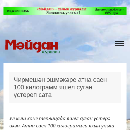
Чирмешән эшмәкәре атна саен
100 килограмм яшел суган
үстереп сата
Ул кыш көне теплицада яшел суган үстерә
икән. Атна саен 100 килограммга якын уңыш