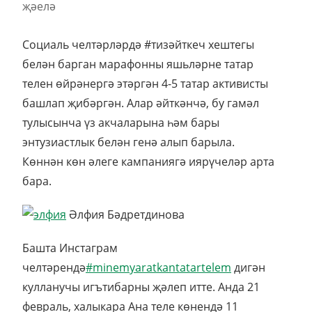
Социаль челтәрләрдә #тизәйткеч хештегы
белән барган марафонны яшьләрне татар
телен өйрәнергә этәргән 4-5 татар активисты
башлап җибәргән. Алар әйткәнчә, бу гамәл
тулысынча үз акчаларына һәм бары
энтузиастлык белән генә алып барыла.
Көннән көн әлеге кампаниягә иярүчеләр арта
бара.
Әлфия Бәдретдинова
Б
ашта Инстаграм
челтәрендә
#minemyaratkantatartelem
дигән
кулланучы игътибарны җәлеп итте. Анда 21
февраль, халыкара Ана теле көнендә 11