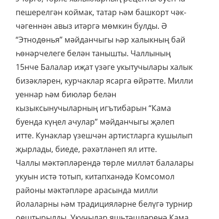
пешерелгән коймак, татар һәм башкорт чәк-
чәгеннән авыз итәргә мөмкин булды. Ә
“Этнодөнья” мәйданчыгы һәр халыкның бай
һөнәрчелеге белән танышты. Чаллының
15нче Балалар иҗат үзәге укытучылары халык
бизәкләрен, курчаклар ясарга өйрәтте. Милли
уеннар һәм биюләр белән
кызыксынучыларның игътибарын “Кама
буенда күңел ачулар” мәйданчыгы җәлеп
итте. Кунаклар үзешчән артистларга кушылып
җырлады, биеде, рәхәтләнеп ял итте.
Чаллы мәктәпләрендә төрле милләт балалары
укуын истә тотып, китапханәдә Комсомол
районы мәктәпләре арасында милли
йолаларны һәм традицияләрне белүгә турнир
оештырылды. Укучылар яшьтәшләренә Кама