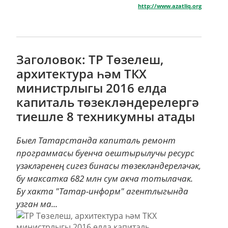
http://www.azatliq.org
Заголовок: ТР Төзелеш,
архитектура һәм ТКХ
министрлыгы 2016 елда
капиталь төзекләндерелергә
тиешле 8 техникумны атады
Быел Татарстанда капиталь ремонт
программасы буенча оештырылучы ресурс
үзәкләренең сигез бинасы төзекләндереләчәк,
бу максатка 682 млн сум акча тотылачак.
Бу хакта "Татар-информ" агентлыгында
узган ма...