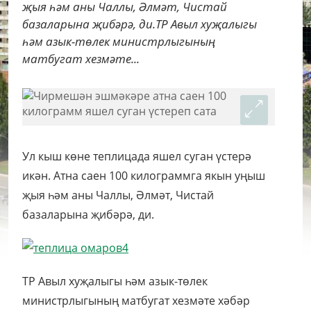
җыя һәм аны Чаллы, Әлмәт, Чистай
базаларына җибәрә, ди.ТР Авыл хуҗалыгы
һәм азык-төлек министрлыгының
матбугат хезмәте...
Ул кыш көне теплицада яшел суган үстерә
икән. Атна саен 100 килограммга якын уңыш
җыя һәм аны Чаллы, Әлмәт, Чистай
базаларына җибәрә, ди.
ТР Авыл хуҗалыгы һәм азык-төлек
министрлыгының матбугат хезмәте хәбәр