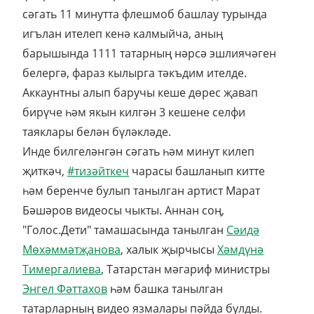
сәгать 11 минутта флешмоб башлау турында
игълан ителеп кенә калмыйча, аның
барышында 1111 татарның нәрсә эшлиячәген
белергә, фараз кылырга тәкъдим ителде.
Аккаунтны алып баручы кеше дөрес җавап
бирүче һәм якын килгән 3 кешене селфи
таяклары белән бүләкләде.
Инде билгеләнгән сәгать һәм минут килеп
җиткәч,
#тизәйткеч
чарасы башланып китте
һәм беренче булып танылган артист Марат
Бәшәров видеосы чыкты. Аннан соң,
"Голос.Дети" тамашасында танылган
Сәидә
Мөхәммәтҗанова
, халык җырчысы
Хәмдүнә
Тимергалиева
, Татарстан мәгариф министры
Энгел Фәттахов
һәм башка танылган
татарларның видео язмалары пәйда булды.