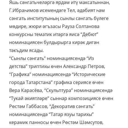
Яшь сәнгатьчеләргә ярдәм итү максатыннан,
Г.Ибраһимов исемендәге Тел, әдәбият һәм
сәнгать институтының сынлы сәнгать бүлеге
мөдире, жюри әгъзасы Рауза Солтанова
конкурсны тематик итәргә яисә “Дебют”
номинациясен булдырырга кирәк дигән
тәкъдим ясады.
“Сынлы сәнгать” номинациясендә “Из
детства” триптихы өчен Александр Петров,
“Графика” номинациясендә “Исторические
города Татарстана” графика сериясе өчен
Вера Карасёва, “Скульптура” номинациясендә
“Тукай әкиятләре” сыннар композициясе өчен
Рөстәм Габбасов, “Декоратив сәнгать”
номинациясендә “Татар язуы тарихы”
керамик панносы өчен Рөстәм Шәмсутов,