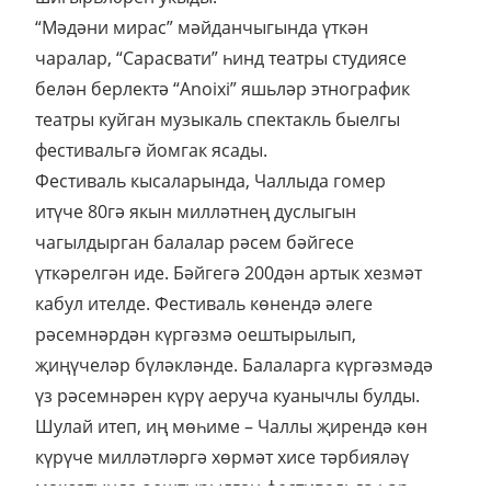
“Мәдәни мирас” мәйданчыгында үткән
чаралар, “Сарасвати” һинд театры студиясе
белән берлектә “Anoixi” яшьләр этнографик
театры куйган музыкаль спектакль быелгы
фестивальгә йомгак ясады.
Фестиваль кысаларында, Чаллыда гомер
итүче 80гә якын милләтнең дуслыгын
чагылдырган балалар рәсем бәйгесе
үткәрелгән иде. Бәйгегә 200дән артык хезмәт
кабул ителде. Фестиваль көнендә әлеге
рәсемнәрдән күргәзмә оештырылып,
җиңүчеләр бүләкләнде. Балаларга күргәзмәдә
үз рәсемнәрен күрү аеруча куанычлы булды.
Шулай итеп, иң мөһиме – Чаллы җирендә көн
күрүче милләтләргә хөрмәт хисе тәрбияләү
максатында оештырылган фестивальдә һәр