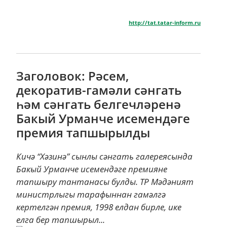
http://tat.tatar-inform.ru
Заголовок: Рәсем,
декоратив-гамәли сәнгать
һәм сәнгать белгечләренә
Бакый Урманче исемендәге
премия тапшырылды
Кичә “Хәзинә” сынлы сәнгать галереясында
Бакый Урманче исемендәге премияне
тапшыру тантанасы булды. ТР Мәдәният
министрлыгы тарафыннан гамәлгә
кертелгән премия, 1998 елдан бирле, ике
елга бер тапшырыл...