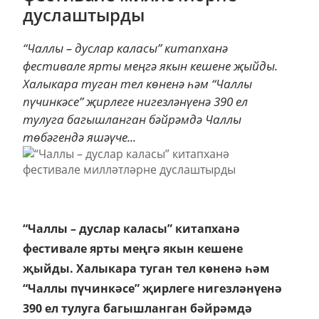
дуслаштырды
“Чаллы – дуслар каласы” китапханә
фестивале ярты меңгә якын кешене җыйды.
Халыкара туган тел көненә һәм “Чаллы
пүчинкәсе” җирлеге нигезләнүенә 390 ел
тулуга багышланган бәйрәмдә Чаллы
төбәгендә яшәүче...
“Чаллы – дуслар каласы” китапханә
фестивале ярты меңгә якын кешене
җыйды. Халыкара туган тел көненә һәм
“Чаллы пүчинкәсе” җирлеге нигезләнүенә
390 ел тулуга багышланган бәйрәмдә