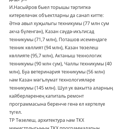
И.Насыйров быел торышы тәртипкә
китереләчәк объектларны да санап китте:
Әтнә авыл хуҗылыгы техникумы (77 млн сум
акча бүленгән), Казан сәүдә-икътисад
техникумы (71,7 млн), Поташов исемендәге
техник көллият (94 млн), Казан төзелеш
көллияте (95,7 млн), Актаныш технологик
техникумы (90 млн сум), Чаллы техникумы (40
млн), Буа ветеринария техникумы (56 млн)
һәм Казан мәгълүмат технологияләре
техникумы (145 млн). Шул ук вакытта аларның
кайберләренең капиталь ремонт
программасына беренче генә ел кертелүе
түгел.
ТР Төзелеш, архитектура һәм ТКХ
министрлыгының ТКХ программаларын