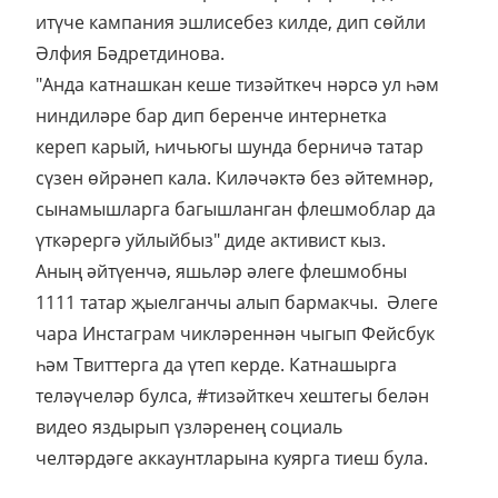
итүче кампания эшлисебез килде, дип сөйли
Әлфия Бәдретдинова.
"Анда катнашкан кеше тизәйткеч нәрсә ул һәм
ниндиләре бар дип беренче интернетка
кереп карый, һичьюгы шунда берничә татар
сүзен өйрәнеп кала. Киләчәктә без әйтемнәр,
сынамышларга багышланган флешмоблар да
үткәрергә уйлыйбыз" диде активист кыз.
Аның әйтүенчә, яшьләр әлеге флешмобны
1111 татар җыелганчы алып бармакчы. Әлеге
чара Инстаграм чикләреннән чыгып Фейсбук
һәм Твиттерга да үтеп керде. Катнашырга
теләүчеләр булса, #тизәйткеч хештегы белән
видео яздырып үзләренең социаль
челтәрдәге аккаунтларына куярга тиеш була.