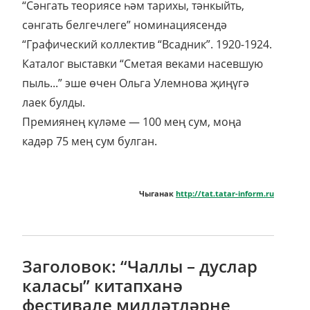
“Сәнгать теориясе һәм тарихы, тәнкыйть,
сәнгать белгечлеге” номинациясендә
“Графический коллектив “Всадник”. 1920-1924.
Каталог выставки “Сметая веками насевшую
пыль...” эше өчен Ольга Улемнова җиңүгә
лаек булды.
Премиянең күләме — 100 мең сум, моңа
кадәр 75 мең сум булган.
Чыганак
http://tat.tatar-inform.ru
Заголовок: “Чаллы – дуслар
каласы” китапханә
фестивале милләтләрне