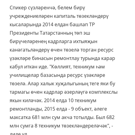
Спикер сүзләренчә, белем бирү
учреждениеләрен капиталь төзекләндерү
кысаларында 2014 елдан башлап ТР
Президенты Татарстанның төп эш
бирүчеләренең кадрларга ихтыяҗын
канәгатьләндерү өчен төзелә торган ресурс
үзәкләре бинасын ремонтлау турында карар
кабул иткән иде. "Көллият, техникум һәм
училищелар базасында ресурс үзәкләре
төзелә. Алар халык хуҗалыгының теге яки бу
тармагы өчен кадрлар әзерләүгә комплекслы
якын киләчәк. 2014 елда 10 техникум
ремонтланды, 2015 елда - 9 объект, әлеге
максатка 681 млн сум акча тотылды. Был 682
млн сумга 8 техникум төзекләндереләчәк", -
диде ул.