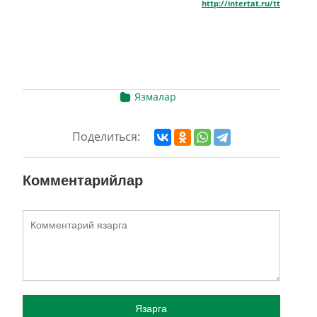
http://intertat.ru/tt
Язмалар
Поделиться:
Комментарийлар
Язарга