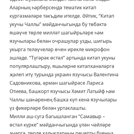
Аларның һәрберсендә тематик китап
күргәзмәләре тәкъдим ителде. Әйтик, “Китап
укучы Чаллы” мәйданчыгында бу төбәктә
яшәүче төрле милләт шагыйрьләре һәм
язучылары белән очрашулар узды, шигырь
укырга теләүчеләр өчен ирекле микрофон
эшләде. “Түгәрәк өстәл” артында китап укуны
популярлаштыру, яшьләрне китапханәләргә
җәлеп итү турында украин язучысы Валентина
Садовникова, әрмән шагыйрәсе Лариса
Отиева, башкорт язучысы Хәмит Латыйф һәм
Чаллы шәһәренең башка күп кенә язучылары
үз фикерләре белән уртаклашты.
Милли аш-суга багышланган “Самавыр –
өстәл күрке” мәйданчыгында үлән чәйләре
эчәргә, төрле халыкларның рецепты буенча