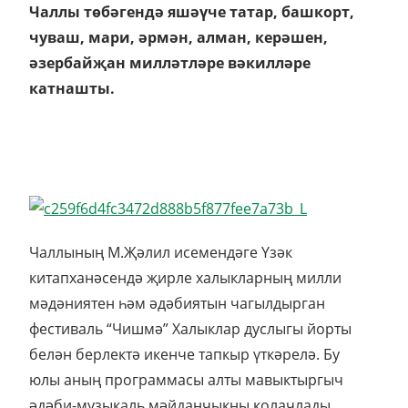
Чаллы төбәгендә яшәүче татар, башкорт,
чуваш, мари, әрмән, алман, керәшен,
әзербайҗан милләтләре вәкилләре
катнашты.
Чаллының М.Җәлил исемендәге Үзәк
китапханәсендә җирле халыкларның милли
мәдәниятен һәм әдәбиятын чагылдырган
фестиваль “Чишмә” Халыклар дуслыгы йорты
белән берлектә икенче тапкыр үткәрелә. Бу
юлы аның программасы алты мавыктыргыч
әдәби-музыкаль мәйданчыкны колачлады.