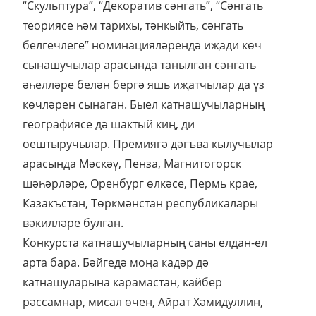
“Скульптура”, “Декоратив сәнгать”, “Сәнгать
теориясе һәм тарихы, тәнкыйть, сәнгать
белгечлеге” номинацияләрендә иҗади көч
сынашучылар арасында танылган сәнгать
әһелләре белән бергә яшь иҗатчылар да үз
көчләрен сынаган. Быел катнашучыларның
географиясе дә шактый киң, ди
оештыручылар. Премиягә дәгъва кылучылар
арасында Мәскәү, Пенза, Магнитогорск
шәһәрләре, Оренбург өлкәсе, Пермь крае,
Казакъстан, Төркмәнстан республикалары
вәкилләре булган.
Конкурста катнашучыларның саны елдан-ел
арта бара. Бәйгедә моңа кадәр дә
катнашуларына карамастан, кайбер
рәссамнар, мисал өчен, Айрат Хәмидуллин,