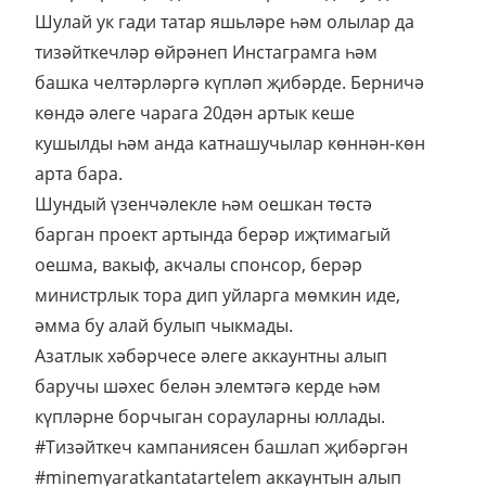
Шулай ук гади татар яшьләре һәм олылар да
тизәйткечләр өйрәнеп Инстаграмга һәм
башка челтәрләргә күпләп җибәрде. Берничә
көндә әлеге чарага 20дән артык кеше
кушылды һәм анда катнашучылар көннән-көн
арта бара.
Шундый үзенчәлекле һәм оешкан төстә
барган проект артында берәр иҗтимагый
оешма, вакыф, акчалы спонсор, берәр
министрлык тора дип уйларга мөмкин иде,
әмма бу алай булып чыкмады.
Азатлык хәбәрчесе әлеге аккаунтны алып
баручы шәхес белән элемтәгә керде һәм
күпләрне борчыган сорауларны юллады.
#Тизәйткеч кампаниясен башлап җибәргән
#minemyaratkantatartelem аккаунтын алып