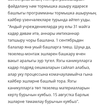
файдалану һәм тормышка ашыру идарәсе
башлыгы программаны тормышка ашыруның
кайбер үзенчәлекләре турында әйтеп узды.
"Андый учреждениеләрдә уку елы 31 майга
кадәр дәвам итә, аннары имтиханнар
тапшыру чоры башлана. 1 сентябрьдән
балалар янә укый башларга тиеш. Шуңа да,
төзелеш-монтаж эшләрен башкару өчен
вакыт аралыгы зур түгел. Язгы каникулларга
кадәр подряд оешмаларын сайлап алабыз,
алар уку процессына комачауламыйча гына
кайбер эшләрне башлый тора. Язгы
каникулларга төп төзелеш материалларын
кертү бурычын куябыз. 15 августка барлык
эшләрне тәмамлау бурычын куябыз".