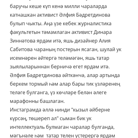
баручы кеше күп кенә милли чараларда
катнашкан активист Әлфия Бәдретдинова
булып чыкты. Аңа үзе кебек журналистика
факультетын тәмамлаган активист Динара
Зиннәтова ярдәм итә, яшь дизайнер Алия
Сабитова чараның постерын ясаган, шулай ук
исемнәрен әйтергә теләмәгән, яшь татар
зыялыларыннан берничә егет ярдәм итә.
Әлфия Бәдретдинова әйткәнчә, алар артында
беркем тормый һәм алар бары тик үзләренең
теләге булганга, үз көчләре белән әлеге
марафонны башлаган.
Инстаграмда әллә нинди "кызыл әйберне
күрсәң, төшереп ал" сыман бик ук
интеллектуаль булмаган чаралар булганда,
мәгънәле һәм татар телен үстерергә ярдәм