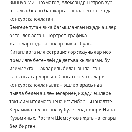
Зиннур Миннәхмәтов, Александр Петров зур
осталык белән башкарган эшләрен хәзер дә
конкурска юллаган.
Бәйгедә туган якка багышланган иҗади эшләр
өстенлек алган. Портрет, графика
жанрларындагы эшләр бик аз булган.
Китапларга иллюстрацияләр ясаучылар исә
премиягә бөтенләй дә дәгъва кылмаган, бу
исемлектә — акварель белән эшләнгән
сәнгать әсәрләре дә. Сәнгать белгечләре
конкурска юлланылган эшләр арасында
пыяла белән эшләүчеләрнең иҗади эшләре
тәкъдим ителмәгәненә игътибарны юнәлтте.
Керамика белән эшләү бүлегендә жюри Нина
Кузьминых, Рөстәм Шәмсутов иҗатына югары
бәя биргән.