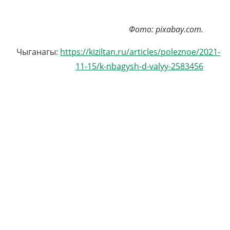
Фото: pixabay.com.
Чыганагы:
https://kiziltan.ru/articles/poleznoe/2021-
11-15/k-nbagysh-d-valyy-2583456