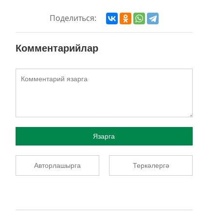
Поделиться:
Комментарийлар
Язарга
Авторлашырга
Теркәлергә