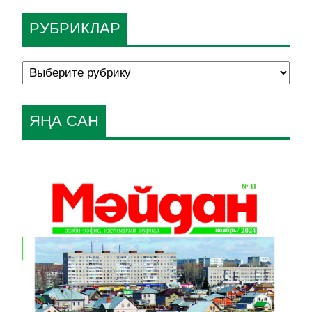
РУБРИКЛАР
ЯҢА САН