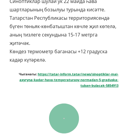
Синоптиклар шулай ук 22 майда һава
шартларының бозылуы турында кисәтте.
Татарстан Республикасы территориясендә
бүген төньяк-көнбатыштан көчле җил көтелә,
аның тизлеге секундына 15-17 метрга
җитәчәк.
Көндез термометр баганасы +12 градуска
кадәр күтәрелә.
Чыганагы:
https://tatar-inform.tatar/news/sinoptiklar-mai-
axyryna-kadar-hava-temperaturasy-normadan-5-graduska-
tuban-bulacak-5854913