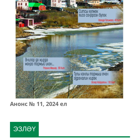
Анонс № 11, 2024 ел
ЭЗЛӘҮ