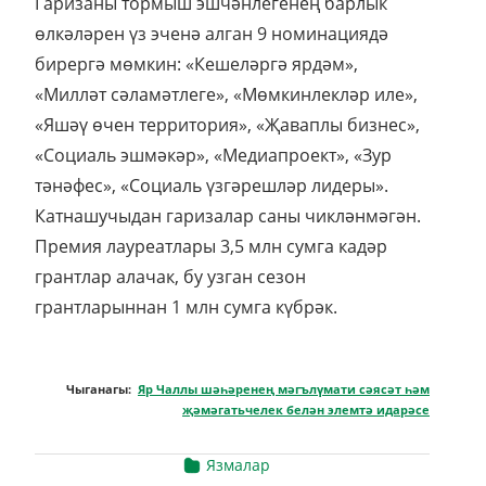
Гаризаны тормыш эшчәнлегенең барлык
өлкәләрен үз эченә алган 9 номинациядә
бирергә мөмкин: «Кешеләргә ярдәм»,
«Милләт сәламәтлеге», «Мөмкинлекләр иле»,
«Яшәү өчен территория», «Җаваплы бизнес»,
«Социаль эшмәкәр», «Медиапроект», «Зур
тәнәфес», «Социаль үзгәрешләр лидеры».
Катнашучыдан гаризалар саны чикләнмәгән.
Премия лауреатлары 3,5 млн сумга кадәр
грантлар алачак, бу узган сезон
грантларыннан 1 млн сумга күбрәк.
Чыганагы:
Яр Чаллы шәһәренең мәгълүмати сәясәт һәм
җәмәгатьчелек белән элемтә идарәсе
Язмалар