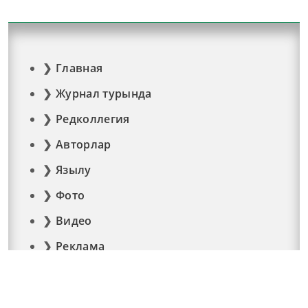
Главная
Журнал турында
Редколлегия
Авторлар
Язылу
Фото
Видео
Реклама
Элемтә
Документлар