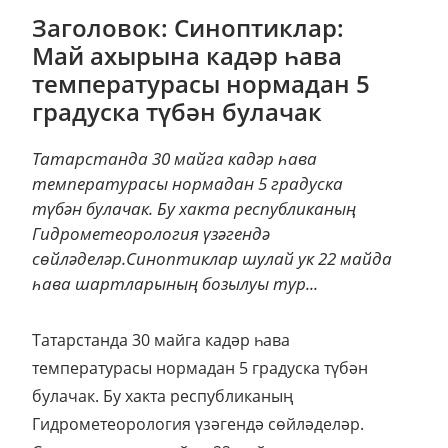
Заголовок: Синоптиклар:
Май ахырына кадәр һава
температурасы нормадан 5
градуска түбән булачак
Татарстанда 30 майга кадәр һава
температурасы нормадан 5 градуска
түбән булачак. Бу хакта республиканың
Гидрометеорология үзәгендә
сөйләделәр.Синоптиклар шулай ук 22 майда
һава шартларының бозылуы тур...
Татарстанда 30 майга кадәр һава
температурасы нормадан 5 градуска түбән
булачак.
Бу хакта республиканың
Гидрометеорология үзәгендә сөйләделәр.