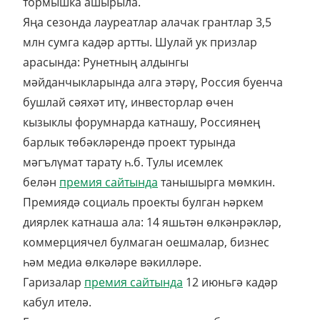
тормышка ашырыла.
Яңа сезонда лауреатлар алачак грантлар 3,5
млн сумга кадәр артты. Шулай ук призлар
арасында: Рунетның алдынгы
мәйданчыкларында алга этәрү, Россия буенча
бушлай сәяхәт итү, инвесторлар өчен
кызыклы форумнарда катнашу, Россиянең
барлык төбәкләрендә проект турында
мәгълүмат тарату һ.б. Тулы исемлек
белән
премия сайтында
танышырга мөмкин.
Премиядә социаль проекты булган һәркем
диярлек катнаша ала: 14 яшьтән өлкәнрәкләр,
коммерциячел булмаган оешмалар, бизнес
һәм медиа өлкәләре вәкилләре.
Гаризалар
премия сайтында
12 июньгә кадәр
кабул ителә.