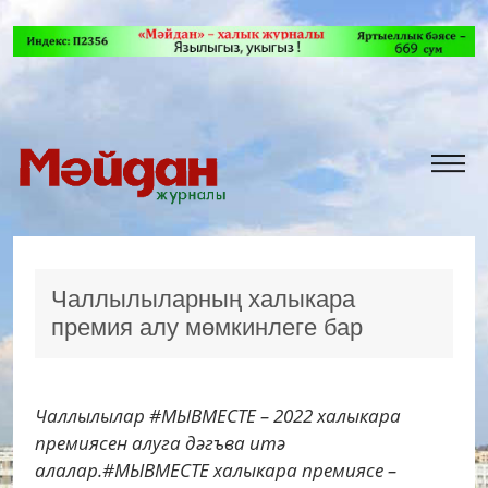
Чаллылыларның халыкара
премия алу мөмкинлеге бар
Чаллылылар #МЫВМЕСТЕ – 2022 халыкара
премиясен алуга дәгъва итә
алалар.#МЫВМЕСТЕ халыкара премиясе –