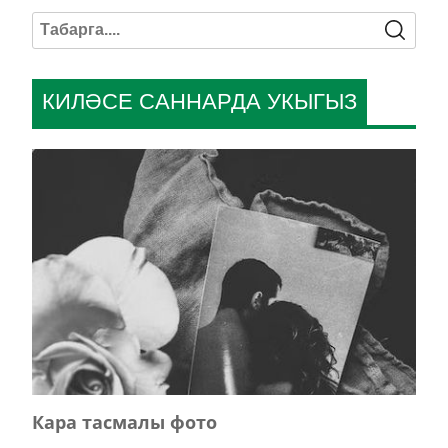
КИЛӘСЕ САННАРДА УКЫГЫЗ
Кара тасмалы фото