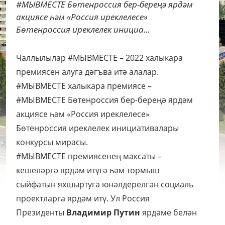
#МЫВМЕСТЕ Бөтенроссия бер-береңә ярдәм
акциясе һәм «Россия иреклелесе»
Бөтенроссия иреклелек инициа...
Чаллылылар #МЫВМЕСТЕ – 2022 халыкара
премиясен алуга дәгъва итә алалар.
#МЫВМЕСТЕ халыкара премиясе –
#МЫВМЕСТЕ Бөтенроссия бер-береңә ярдәм
акциясе һәм «Россия иреклелесе»
Бөтенроссия иреклелек инициативалары
конкурсы мирасы.
#МЫВМЕСТЕ премиясенең максаты –
кешеләргә ярдәм итүгә һәм тормыш
сыйфатын яхшыртуга юнәлдерелгән социаль
проектларга ярдәм итү. Ул Россия
Президенты
Владимир Путин
ярдәме белән