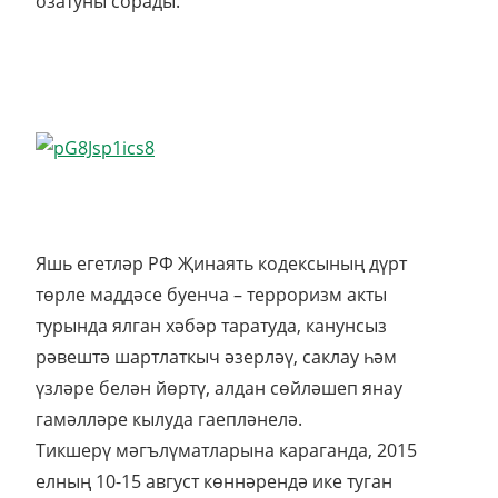
озатуны сорады.
Яшь егетләр РФ Җинаять кодексының дүрт
төрле маддәсе буенча – терроризм акты
турында ялган хәбәр таратуда, канунсыз
рәвештә шартлаткыч әзерләү, саклау һәм
үзләре белән йөртү, алдан сөйләшеп янау
гамәлләре кылуда гаепләнелә.
Тикшерү мәгълүматларына караганда, 2015
елның 10-15 август көннәрендә ике туган