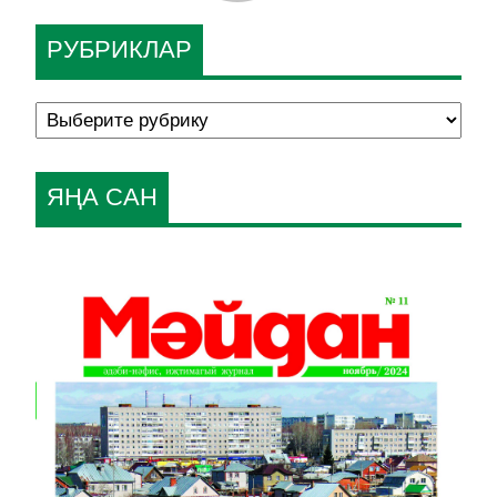
РУБРИКЛАР
ЯҢА САН