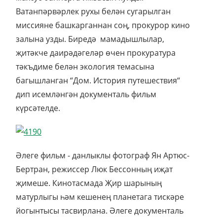
Ватанпәрвәрлек рухы белән сугарылган
миссияне башкарганнан соң, прокурор кино
залына узды. Биредә мамадышлылар,
җитәкче даирәдәгеләр өчен прокуратура
тәкъдиме белән экология темасына
багышланган “Дом. История путешествия“
дип исемләнгән документаль фильм
күрсәтелде.
Әлеге фильм - данлыклы фотограф Ян Артюс-
Бертран, режиссер Люк Бессонның иҗат
җимеше. Кинотасмада Җир шарының
матурлыгы һәм кешенең планетага тискәре
йогынтысы тасвирлана. Әлеге документаль