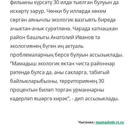
фильмны күрсәтү 30 илдә тыелган булуын да
искәртү зарур. Чөнки бу илләрдә хөкем
сөргән аянычлы экологик вазгыять биредә
ачыктан-ачык сурәтләнә. Чарада катнашкан
район башлыгы Анатолий Иванов та
экологиянең бүген иң актуаль
проблемаларның берсе булуын ассызыклады.
“Мамадыш экологик яктан чиста районнар
рәтендә булса да, аны сакларга, табигый
байлыкларыбызны, территориянең 30
процентын биләп торган урманнарны
кадерләп яшәргә кирәк“, - дип ассызыклады.
Чыганак:
mamadysh-rt.ru