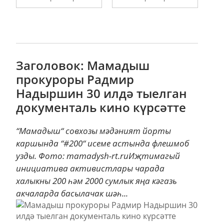
Заголовок: Мамадыш
прокуроры Радмир
Надыршин 30 илдә тыелган
документаль кино күрсәтте
“Мамадыш“ совхозы мәдәният йорты
каршында “#200“ исеме астында флешмоб
узды. Фото: mamadysh-rt.ruИҗтимагый
инициатива активистлары чарада
халыкны 200 һәм 2000 сумлык яңа кәгазь
акчаларда басылачак шәһ...