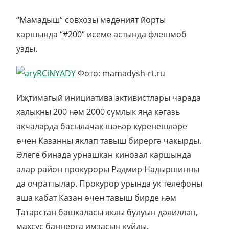
“Мамадыш“ совхозы мәдәният йорты
каршында “#200“ исеме астында флешмоб
узды.
Фото: mamadysh-rt.ru
Иҗтимагый инициатива активистлары чарада
халыкны 200 һәм 2000 сумлык яңа кәгазь
акчаларда басылачак шәһәр күренешләре
өчен Казанны яклап тавыш бирергә чакырды.
Әлеге бинада урнашкан кинозал каршында
алар район прокуроры Радмир Надыршинны
да очраттылар. Прокурор урында ук телефоны
аша кабат Казан өчен тавыш бирде һәм
Татарстан башкаласы яклы булуын дәлилләп,
махсус баннерга имзасын куйды.