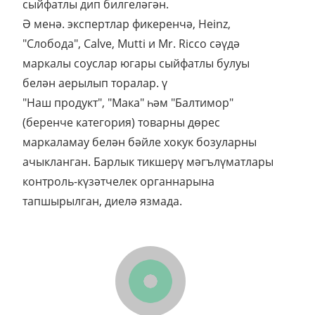
сыйфатлы дип билгеләгән.
Ә менә. экспертлар фикеренчә, Heinz,
"Слобода", Calve, Mutti и Mr. Ricco сәүдә
маркалы соуслар югары сыйфатлы булуы
белән аерылып торалар. ү
"Наш продукт", "Мака" һәм "Балтимор"
(беренче категория) товарны дөрес
маркаламау белән бәйле хокук бозуларны
ачыкланган. Барлык тикшерү мәгълүматлары
контроль-күзәтчелек органнарына
тапшырылган, диелә язмада.