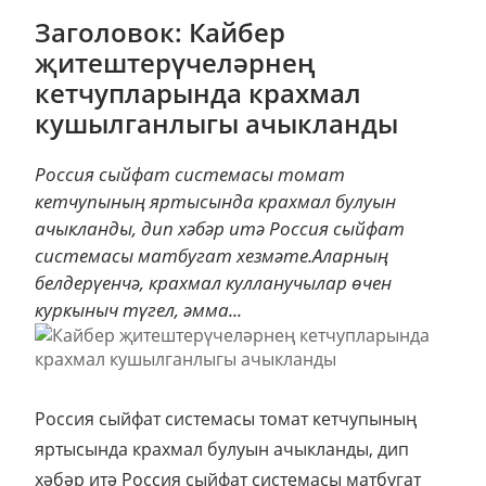
Заголовок: Кайбер
җитештерүчеләрнең
кетчупларында крахмал
кушылганлыгы ачыкланды
Россия сыйфат системасы томат
кетчупының яртысында крахмал булуын
ачыкланды, дип хәбәр итә Россия сыйфат
системасы матбугат хезмәте.Аларның
белдерүенчә, крахмал кулланучылар өчен
куркыныч түгел, әмма...
Россия сыйфат системасы томат кетчупының
яртысында крахмал булуын ачыкланды, дип
хәбәр итә Россия сыйфат системасы матбугат