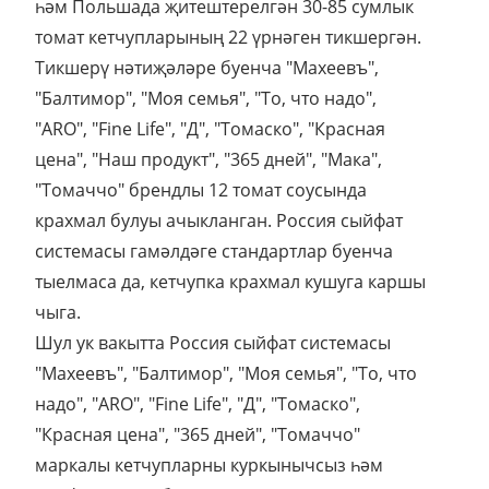
һәм Польшада җитештерелгән 30-85 сумлык
томат кетчупларының 22 үрнәген тикшергән.
Тикшерү нәтиҗәләре буенча "Махеевъ",
"Балтимор", "Моя семья", "То, что надо",
"ARO", "Fine Life", "Д", "Томаско", "Красная
цена", "Наш продукт", "365 дней", "Мака",
"Томаччо" брендлы 12 томат соусында
крахмал булуы ачыкланган. Россия сыйфат
системасы гамәлдәге стандартлар буенча
тыелмаса да, кетчупка крахмал кушуга каршы
чыга.
Шул ук вакытта Россия сыйфат системасы
"Махеевъ", "Балтимор", "Моя семья", "То, что
надо", "ARO", "Fine Life", "Д", "Томаско",
"Красная цена", "365 дней", "Томаччо"
маркалы кетчупларны куркынычсыз һәм