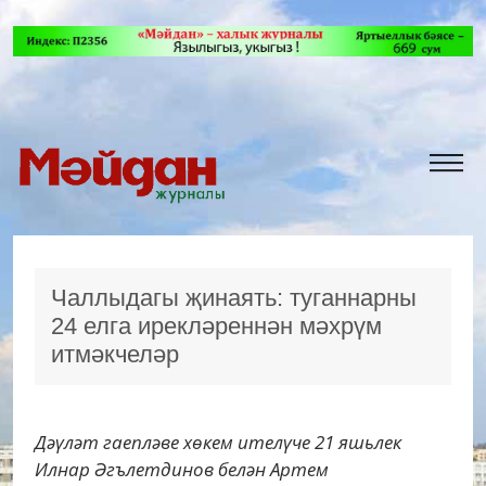
Чаллыдагы җинаять: туганнарны
24 елга ирекләреннән мәхрүм
итмәкчеләр
Дәүләт гаепләве хөкем ителүче 21 яшьлек
Илнар Әгълетдинов белән Артем