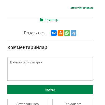
http://intertat.ru
Язмалар
Поделиться:
Комментарийлар
Язарга
Авторлашырга
Теркәлергә