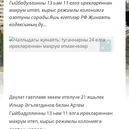
Гыйбадуллинны 13 һәм 11 елга ирекләреннән
мәхрүм итеп, кырыс режимлы колониягә
озатуны сорады.Яшь егетләр РФ Җинаять
кодексының дү...
Дәүләт гаепләве хөкем ителүче 21 яшьлек
Илнар Әгълетдинов белән Артем
Гыйбадуллинны 13 һәм 11 елга ирекләреннән
мәхрүм итеп, кырыс режимлы колониягә