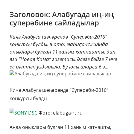
Заголовок: Алабугада иң-иң
суперәбине сайладылар
Кичә Алабуга шәһәрендә “Суперәби-2016”
конкурсы булды. Фото: elabuga-rt.ruАнда
оныклары булган 11 ханым катнашты, дип
яза “Новая Кама” газетасы.Әлеге бәйге 7 нче
ел рәттән уздырыла. Бу юлы аларга 6 э...
Кичә Алабуга шәһәрендә “Суперәби-2016”
конкурсы булды.
Фото: elabuga-rt.ru
Анда оныклары булган 11 ханым катнашты,