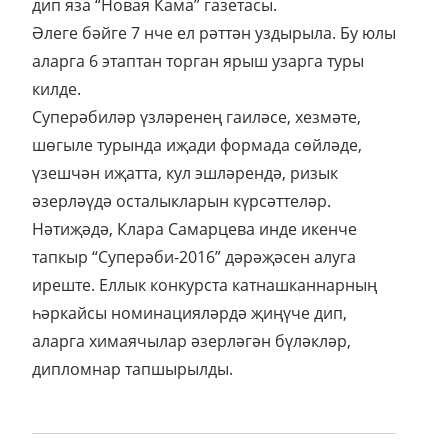
дип яза “Новая Кама” газетасы.
Әлеге бәйге 7 нче ел рәттән уздырыла. Бу юлы
аларга 6 этаптан торган ярыш узарга туры
килде.
Суперәбиләр үзләренең гаиләсе, хезмәте,
шөгыле турында иҗади формада сөйләде,
үзешчән иҗатта, кул эшләрендә, ризык
әзерләүдә осталыкларын күрсәттеләр.
Нәтиҗәдә, Клара Самарцева инде икенче
тапкыр “Суперәби-2016” дәрәҗәсен алуга
иреште. Еллык конкурста катнашканнарның
һәркайсы номинацияләрдә җиңүче дип,
аларга химаячылар әзерләгән бүләкләр,
дипломнар тапшырылды.