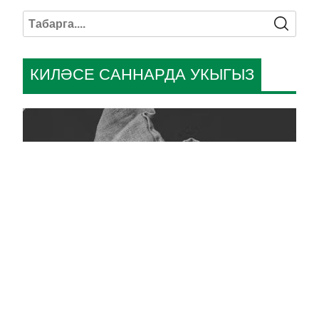
КИЛӘСЕ САННАРДА УКЫГЫЗ
Кара тасмалы фото