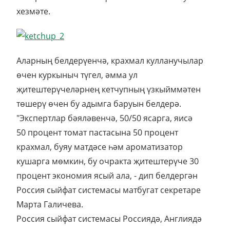
хезмәте.
Аларның белдерүенчә, крахмал кулланучылар
өчен куркыныч түгел, әмма ул
җитештерүчеләрнең кетчупның үзкыйммәтен
төшерү өчен бу адымга баруын белдерә.
"Экспертлар бәяләвенчә, 50/50 ясарга, яисә
50 процент томат пастасына 50 процент
крахмал, буяу матдәсе һәм ароматизатор
кушарга мөмкин, бу очракта җитештерүче 30
процент экономия ясый ала, - дип белдергән
Россия сыйфат системасы матбугат секретаре
Марта Галичева.
Россия сыйфат системасы Россиядә, Англиядә