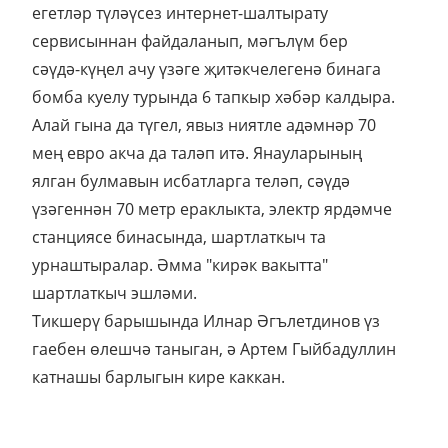
егетләр түләүсез интернет-шалтырату
сервисыннан файдаланып, мәгълүм бер
сәүдә-күңел ачу үзәге җитәкчелегенә бинага
бомба куелу турында 6 тапкыр хәбәр калдыра.
Алай гына да түгел, явыз ниятле адәмнәр 70
мең евро акча да таләп итә. Янауларының
ялган булмавын исбатларга теләп, сәүдә
үзәгеннән 70 метр ераклыкта, электр ярдәмче
станциясе бинасында, шартлаткыч та
урнаштыралар. Әмма "кирәк вакытта"
шартлаткыч эшләми.
Тикшерү барышында Илнар Әгълетдинов үз
гаебен өлешчә таныган, ә Артем Гыйбадуллин
катнашы барлыгын кире каккан.