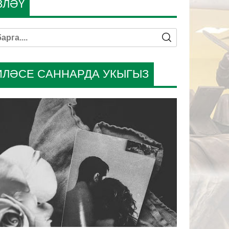
ЗЛӘҮ
ИЛӘСЕ САННАРДА УКЫГЫЗ