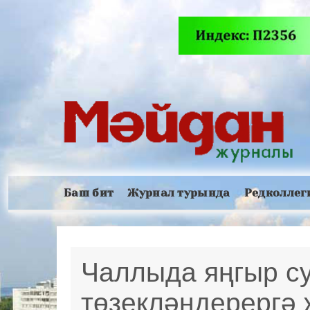
Баш бит
Журнал турында
Редколлег
Чаллыда яңгыр с
төзекләндерергә