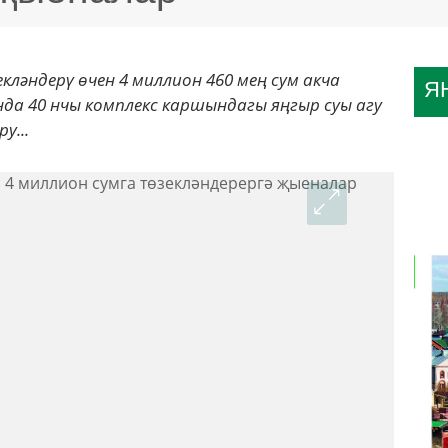
ләндерү өчен 4 миллион 460 мең сум акча
Я
а 40 нчы комплекс каршындагы яңгыр суы агу
у...