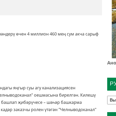
әндерү өчен 4 миллион 460 мең сум акча сарыф
Ано
Р
ндагы яңгыр суы агу канализациясен
Челныводоканал" оешмасына бирелгән. Килешү
ың башлап җибәрүчесе – шәһәр башкарма
 кадәр заказчы ролен үтәгән "Челныводоканал"