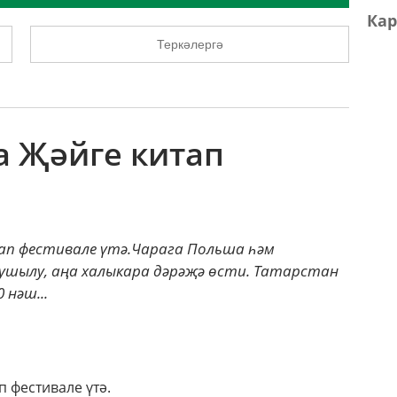
Кар
Теркәлергә
а Җәйге китап
тап фестивале үтә.Чарага Польша һәм
ушылу, аңа халыкара дәрәҗә өсти. Татарстан
 нәш...
 фестивале үтә.