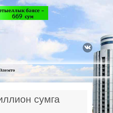
Элемтә
иллион сумга