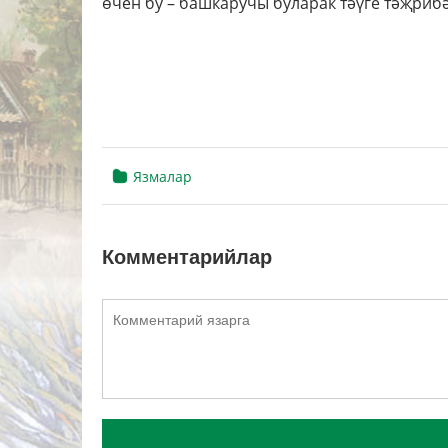
өчен бу – башкаручы буларак тәүге тәҗрибә
Язмалар
Комментарийлар