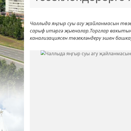
Чаллыда яңгыр суы агу җайланмасын төзек
сарыф итәргә җыеналар.Торглар вакытынд
канализациясен төзекләндерү эшен башкар