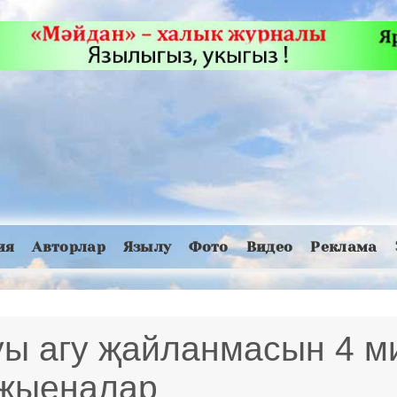
ия
Авторлар
Язылу
Фото
Видео
Реклама
уы агу җайланмасын 4 м
 җыеналар