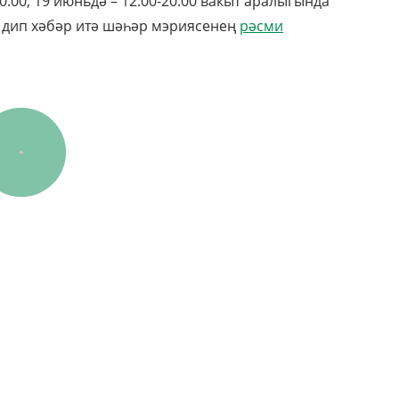
0:00, 19 июньдә – 12:00-20:00 вакыт аралыгында
, дип хәбәр итә шәһәр мэриясенең
рәсми