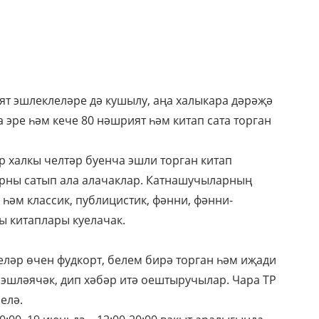
т эшлеклеләре дә кушылу, аңа халыкара дәрәҗә
 эре һәм кече 80 нәшрият һәм китап сата торган
 халкы челтәр буенча эшли торган китап
арны сатып ала алачаклар. Катнашучыларның
һәм классик, публицистик, фәнни, фәнни-
ы китаплары куелачак.
еләр өчен фудкорт, белем бирә торган һәм иҗади
 эшләячәк, дип хәбәр итә оештыручылар. Чара ТР
елә.