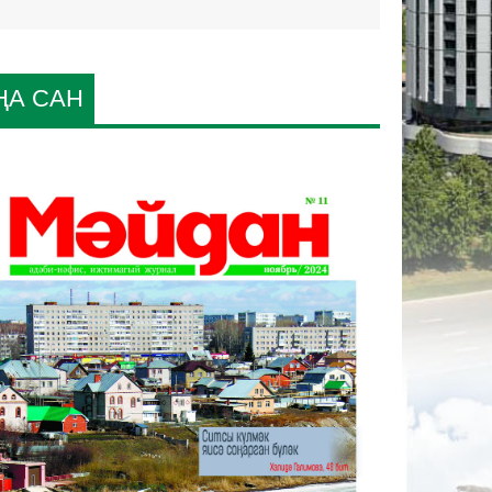
ҢА САН