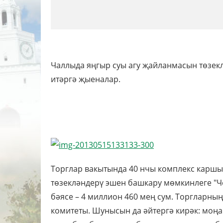
Чаллыда яңгыр суы агу җайланмасын төзекл
итәргә җыеналар.
Торглар вакытында 40 нчы комплекс каршы
төзекләндерү эшен башкару мөмкинлеге "
бәясе – 4 миллион 460 мең сум. Торгларн
комитеты. Шунысын да әйтергә кирәк: моңа