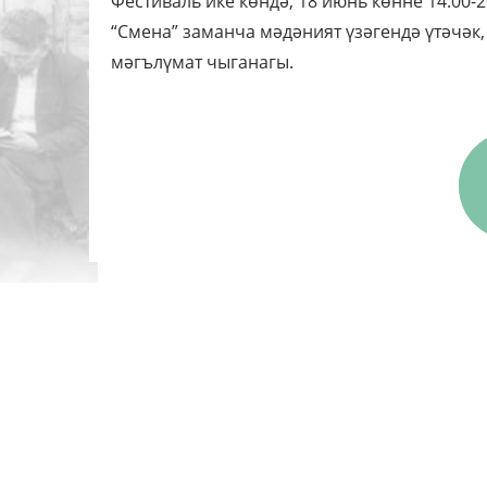
Фестиваль ике көндә, 18 июнь көнне 14:00-2
“Смена” заманча мәдәният үзәгендә үтәчәк
мәгълүмат чыганагы.
Главная
Журнал турында
Редколлегия