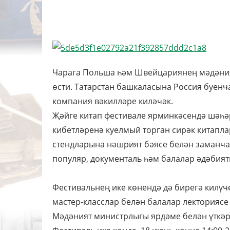
Чарага Польша һәм Швейцариянең мәдәния
өсти. Татарстан башкаласына Россия буенча
компания вәкилләре киләчәк.
Җәйге китап фестивале ярминкәсендә шәһәр
кибетләренә куелмый торган сирәк китапл
стендларына нәшрият бәясе белән заманча 
популяр, документаль һәм балалар әдәбият
Фестивальнең ике көнендә дә бирегә килүч
мастер-класслар белән балалар лекториясе
Мәдәният министрлыгы ярдәме белән үткәр