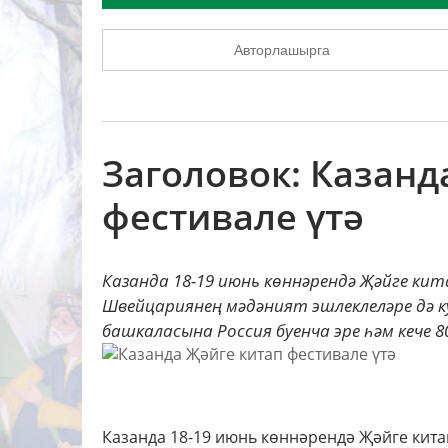
Авторлашырга
Заголовок: Казанд
фестивале үтә
Казанда 18-19 июнь көннәрендә Җәйге ки
Швейцариянең мәдәният эшлеклеләре дә к
башкаласына Россия буенча эре һәм кече 80
Казанда 18-19 июнь көннәрендә Җәйге китап