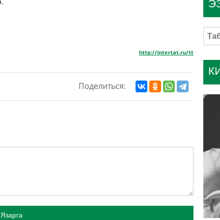
.
Э
http://intertat.ru/tt
К
Поделиться:
Язарга