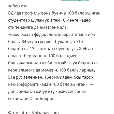
хәбәр итә.
БДИда профиль фәне буенча 100 балл җыйган
студентлар шулай ук 4 тән 10 меңгә кадәр
стипендиягә дә өметләнә ала.
«Быел Казан федераль университетына йөз
баллы 84 укучы керде. Шуларның 71е
бюджетка, 13е контракт буенча укый. Әгәр
студент бер фәннән 100 балл җыеп,
башкаларыннан аз балл җыйса, ул бюджетка
керә алмаска да мөмкин. 100 баллыларның
51е рус теленнән, 15е химиядән, 6сы тарих
һәм информатикадан 100 балл җыйган», —
дип сөйләгән кабул итү комиссиясенең
секретаре Олег Бодров.
Фото: https://pixabay.com