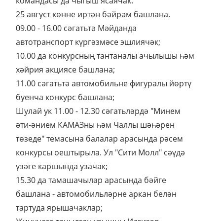
командасы да чыгыш ясаячак.
25 август көнне иртән бәйрәм башлана.
09.00 - 16.00 сәгатьтә Мәйданда
автотранспорт күргәзмәсе эшлиячәк;
10.00 да конкурсның тантаналы ачылышы һәм
хәйрия акциясе башлана;
11.00 сәгатьтә автомобильне фигуралы йөртү
буенча конкурс башлана;
Шулай ук 11.00 - 12.30 сәгатьләрдә "Минем
әти-әнием КАМАЗны һәм Чаллы шәһәрен
төзеде" темасына балалар арасында рәсем
конкурсы оештырыла. Ул "Сити Молл" сәүдә
үзәге каршында узачак;
15.30 да тамашачылар арасында бәйге
башлана - автомобильләрне аркан белән
тартуда ярышачаклар;