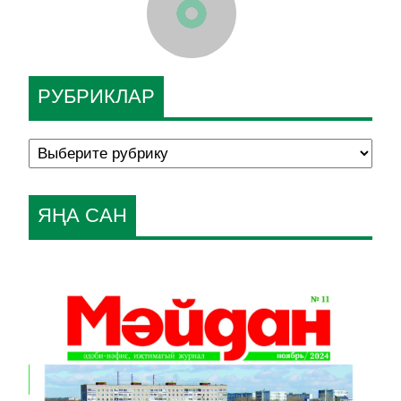
РУБРИКЛАР
ЯҢА САН