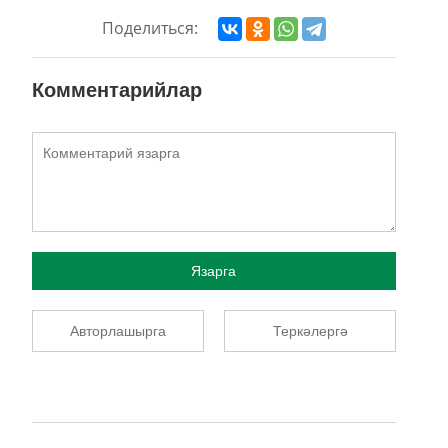
Поделиться:
Комментарийлар
Язарга
Авторлашырга
Теркәлергә