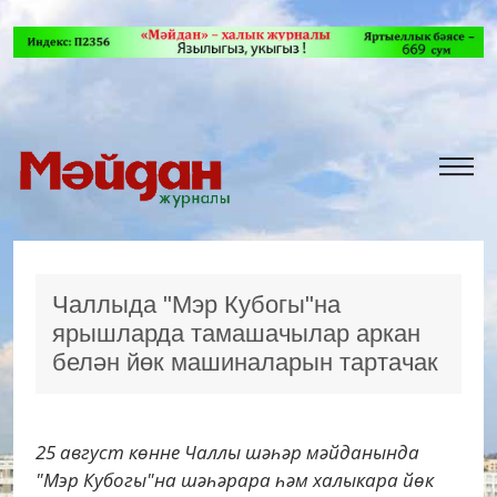
Чаллыда "Мэр Кубогы"на
ярышларда тамашачылар аркан
белән йөк машиналарын тартачак
25 август көнне Чаллы шәһәр мәйданында
"Мэр Кубогы"на шәһәрара һәм халыкара йөк