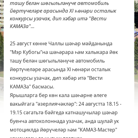
ташу белән шөгыльләнүче автомобиль
йөртүчеләре арасында ХI һөнәри осталык
конкурсы узачак, дип хәбәр итә "Вести
КАМАЗа"...
25 август көнне Чаллы шәһәр мәйданында
"Мэр Кубогы"на шәһәрара һәм халыкара йөк
ташу белән шөгыльләнүче автомобиль
йөртүчеләре арасында ХI һөнәри осталык
конкурсы узачак, дип хәбәр итә "Вести
КАМАЗа" басмасы.
Ярышларга бер көн кала шәһәрне әлеге
вакыйгага "әзерлиячәкләр": 24 августта 18.15 -
19.15 сәгатьтә бәйгедә катнашучылар шәһәр
буенча автоколоннада узачак, анда шулай ук
мотоциклда йөрүчеләр һәм "КАМАЗ-Мастер"