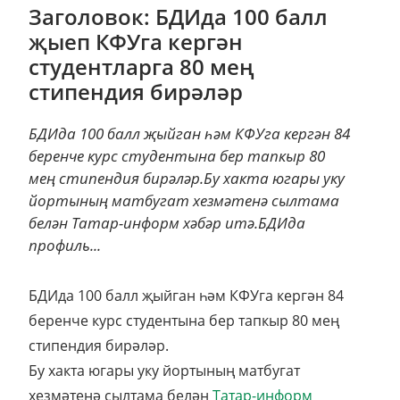
Заголовок: БДИда 100 балл
җыеп КФУга кергән
студентларга 80 мең
стипендия бирәләр
БДИда 100 балл җыйган һәм КФУга кергән 84
беренче курс студентына бер тапкыр 80
мең стипендия бирәләр.Бу хакта югары уку
йортының матбугат хезмәтенә сылтама
белән Татар-информ хәбәр итә.БДИда
профиль...
БДИда 100 балл җыйган һәм КФУга кергән 84
беренче курс студентына бер тапкыр 80 мең
стипендия бирәләр.
Бу хакта югары уку йортының матбугат
хезмәтенә сылтама белән
Татар-информ