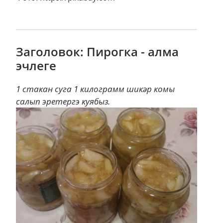
Заголовок: Пирогка - алма
эчлеге
1 стакан суга 1 килограмм шикәр комы
салып эретергэ куябыз.