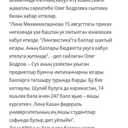
хезмәтендә КФУның кабул итү комиссиясе
җаваплы сәркатибе Олег Бодровка сылтама
белән хәбәр иттеләр.
“Лина Мөхәммәтҗанова 15 августтагы приказ
нигезендә үзе баштан ук омтылган юнәлешкә
кабул ителде. “Лингвистика”га баллар шактый
югары. Аның баллары бюджетта укуга кабул
ителүгә җитмәде”, - дип сөйләгән Олег
Бодров. – Сүз аның үзлектән укыган
предметлар буенча имтиханнарны югары
балларга тапшыру турында барды. Бу бик
катлаулы. Шулай булуга да карамастан, 14
яшьлек бала өчен 247 балл җыю – яхшы
күрсәткеч. Лина Казан федераль
университетының иң яхшы студентлар
сафында булыр дип уйлыйм”.