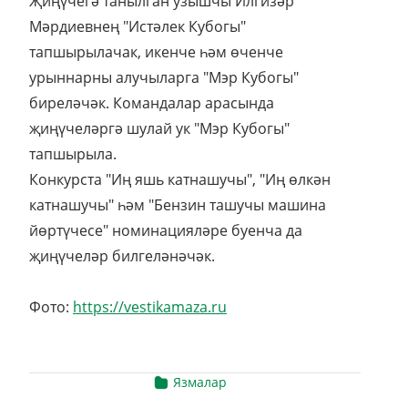
Җиңүчегә танылган узышчы Илгизәр
Мәрдиевнең "Истәлек Кубогы"
тапшырылачак, икенче һәм өченче
урыннарны алучыларга "Мэр Кубогы"
биреләчәк. Командалар арасында
җиңүчеләргә шулай ук "Мэр Кубогы"
тапшырыла.
Конкурста "Иң яшь катнашучы", "Иң өлкән
катнашучы" һәм "Бензин ташучы машина
йөртүчесе" номинацияләре буенча да
җиңүчеләр билгеләнәчәк.
Фото:
https://vestikamaza.ru
Язмалар