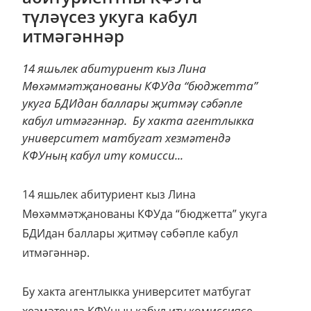
түләүсез укуга кабул
итмәгәннәр
14 яшьлек абитуриент кыз Лина
Мөхәммәтҗанованы КФУда “бюджетта”
укуга БДИдан баллары җитмәү сәбәпле
кабул итмәгәннәр. Бу хакта агентлыкка
университет матбугат хезмәтендә
КФУның кабул итү комисси...
14 яшьлек абитуриент кыз Лина
Мөхәммәтҗанованы КФУда “бюджетта” укуга
БДИдан баллары җитмәү сәбәпле кабул
итмәгәннәр.
Бу хакта агентлыкка университет матбугат