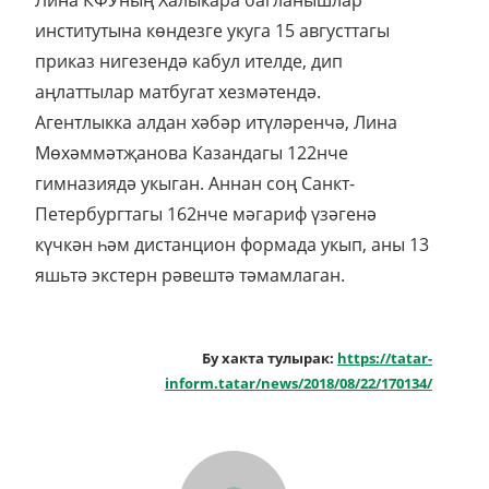
Лина КФУның Халыкара багланышлар
институтына көндезге укуга 15 августтагы
приказ нигезендә кабул ителде, дип
аңлаттылар матбугат хезмәтендә.
Агентлыкка алдан хәбәр итүләренчә, Лина
Мөхәммәтҗанова Казандагы 122нче
гимназиядә укыган. Аннан соң Санкт-
Петербургтагы 162нче мәгариф үзәгенә
күчкән һәм дистанцион формада укып, аны 13
яшьтә экстерн рәвештә тәмамлаган.
Бу хакта тулырак:
https://tatar-
inform.tatar/news/2018/08/22/170134/