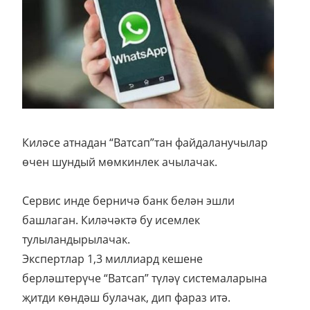
Киләсе атнадан “Ватсап”тан файдаланучылар
өчен шундый мөмкинлек ачылачак.
Сервис инде берничә банк белән эшли
башлаган. Киләчәктә бу исемлек
тулыландырылачак.
Экспертлар 1,3 миллиард кешене
берләштерүче “Ватсап” түләү системаларына
җитди көндәш булачак, дип фараз итә.