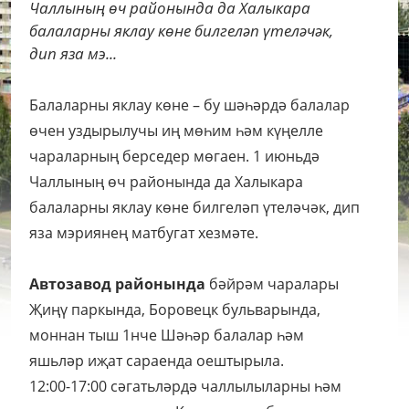
Чаллының өч районында да Халыкара
балаларны яклау көне билгеләп үтеләчәк,
дип яза мэ...
Балаларны яклау көне – бу шәһәрдә балалар
өчен уздырылучы иң мөһим һәм күңелле
чараларның берседер мөгаен. 1 июньдә
Чаллының өч районында да Халыкара
балаларны яклау көне билгеләп үтеләчәк, дип
яза мэриянең матбугат хезмәте.
Автозавод районында
бәйрәм чаралары
Җиңү паркында, Боровецк бульварында,
моннан тыш 1нче Шәһәр балалар һәм
яшьләр иҗат сараенда оештырыла.
12:00-17:00 сәгатьләрдә чаллылыларны һәм