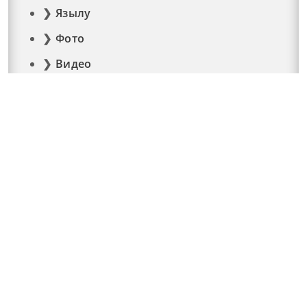
Язылу
Фото
Видео
Реклама
Элемтә
Документлар
© 2015 - 2026. Мәйдан челтәр басмасы © ТАТМЕДИА..
Барлык хокуклар да якланган. Материалларны
тулысынча яки өлешчә кулланганда гиперссылка кую
мәҗбүри. "Татмедиа" республика матбугат һәм
массакүләм коммуникацияләр агентлыгы ярдәме
белән чыгарыла.