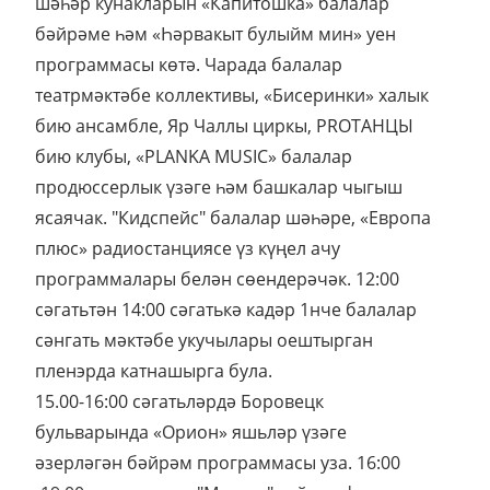
шәһәр кунакларын «Капитошка» балалар
бәйрәме һәм «Һәрвакыт булыйм мин» уен
программасы көтә. Чарада балалар
театрмәктәбе коллективы, «Бисеринки» халык
бию ансамбле, Яр Чаллы циркы, PROТАНЦЫ
бию клубы, «PLANKA MUSIC» балалар
продюссерлык үзәге һәм башкалар чыгыш
ясаячак. "Кидспейс" балалар шәһәре, «Европа
плюс» радиостанциясе үз күңел ачу
программалары белән сөендерәчәк. 12:00
сәгатьтән 14:00 сәгатькә кадәр 1нче балалар
сәнгать мәктәбе укучылары оештырган
пленэрда катнашырга була.
15.00-16:00 сәгатьләрдә Боровецк
бульварында «Орион» яшьләр үзәге
әзерләгән бәйрәм программасы уза. 16:00