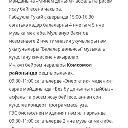
мәйданына «Минем дөньям» асфальтта рәсем
ясау бәйгесенә чакыра.
Габдулла Тукай скверында 15:00-16:30
сәгатькә кадәр балаларны 4 нче һәм 5 нче
музыка мәктәбе, Мулланур Вахитов
исемендәге 2 нче гимназия укучылары һәм
укытучылары "Балалар дөньясы" музыкаль
күңел ачу кичәсенә чакыралар.
Иң күп бәйрәм чаралары
Комсомол
районында
оештырылачак.
09:30-11:00 сәгатьләрдә «Энергетик» мәдәният
сарае мәйданында «Без бу дөньяны ясыйбыз»
асфальтта рәсем ясау бәйгесе, аннан соң
күңелле концерт программасы уза.
ГЭС бистәсенең мәдәният һәм ял паркында
09:30-11:00 сәгатьләрдә 2 нче музыка мәктәбе,