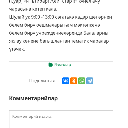
(Суар) «Игътибар! Җәй! Старт!» күңел ачу
чарасына көтеп кала.
Шулай ук 9:00 -13:00 сәгатькә кадәр шәһәрнең
белем бирү оешмалары һәм мәктәпкәчә
белем бирү учреждениеләрендә Балаларны
яклау көненә багышланган тематик чаралар
үтәчәк.
Язмалар
Поделиться:
Комментарийлар