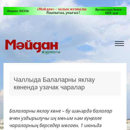
Чаллыда Балаларны яклау
көнендә узачак чаралар
Балаларны яклау көне – бу шәһәрдә балалар
өчен уздырылучы иң мөһим һәм күңелле
чараларның берседер мөгаен. 1 июньдә