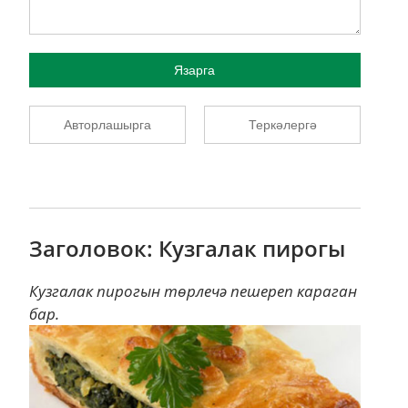
Язарга
Авторлашырга
Теркәлергә
Заголовок: Кузгалак пирогы
Кузгалак пирогын төрлечә пешереп караган
бар.