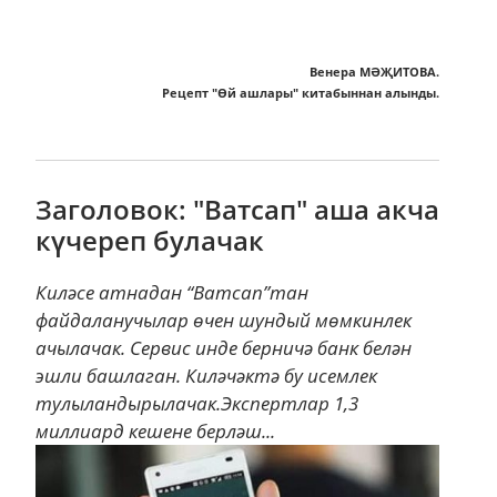
Венера МӘҖИТОВА.
Рецепт "Өй ашлары" китабыннан алынды.
Заголовок: "Ватсап" аша акча
күчереп булачак
Киләсе атнадан “Ватсап”тан
файдаланучылар өчен шундый мөмкинлек
ачылачак. Сервис инде берничә банк белән
эшли башлаган. Киләчәктә бу исемлек
тулыландырылачак.Экспертлар 1,3
миллиард кешене берләш...