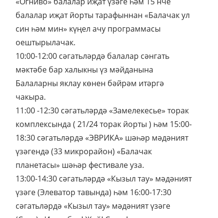
«Огниво» балалар иҗат үзәге һәм 15 нче
балалар иҗат йорты тарафыннан «Балачак ул
син һәм мин» күңел ачу программасы
оештырылачак.
10:00-12:00 сәгатьләрдә балалар сәнгать
мәктәбе бар халыкны үз мәйданына
Балаларны яклау көнен бәйрәм итәргә
чакыра.
11:00 -12:30 сәгатьләрдә «Замелекесье» торак
комплексында ( 21/24 торак йорты ) һәм 15:00-
18:30 сәгатьләрдә «ЭВРИКА» шәһәр мәдәният
үзәгендә (33 микрорайон) «Балачак
планетасы» шәһәр фестивале уза.
13:00-14:30 сәгатьләрдә «Кызыл тау» мәдәният
үзәге (Элеватор тавында) һәм 16:00-17:30
сәгатьләрдә «Кызыл тау» мәдәният үзәге