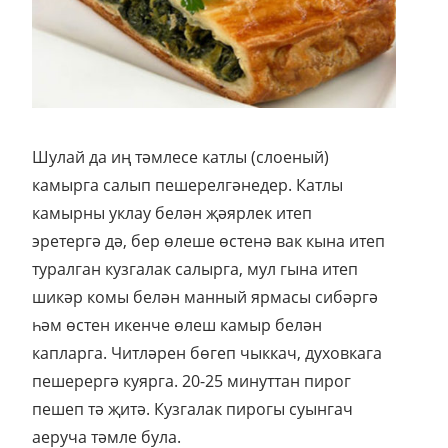
Шулай да иң тәмлесе катлы (слоеный)
камырга салып пешерелгәнедер. Катлы
камырны уклау белән җәярлек итеп
эретергә дә, бер өлеше өстенә вак кына итеп
туралган кузгалак салырга, мул гына итеп
шикәр комы белән манный ярмасы сибәргә
һәм өстен икенче өлеш камыр белән
капларга. Читләрен бөгеп чыккач, духовкага
пешерергә куярга. 20-25 минуттан пирог
пешеп тә җитә. Кузгалак пирогы суынгач
аеруча тәмле була.