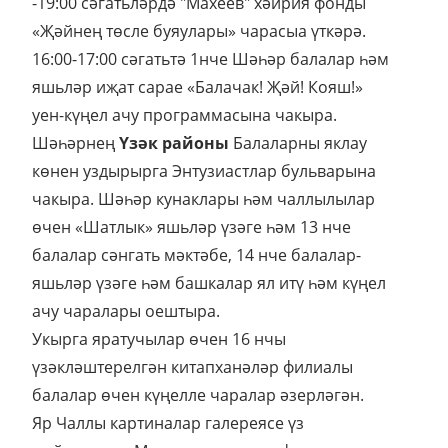
-19:00 сәгатьләрдә "Махеев" хәйрия фонды
«Җәйнең төсле буяулары» чарасыа үткәрә.
16:00-17:00 сәгатьтә 1нче Шәһәр балалар һәм
яшьләр иҗат сарае «Балачак! Җәй! Кояш!»
уен-күңел ачу программасына чакыра.
Шәһәрнең
Үзәк районы
Балаларны яклау
көнен уздырырга Энтузиастлар бульварына
чакыра. Шәһәр кунаклары һәм чаллылылар
өчен «Шатлык» яшьләр үзәге һәм 13 нче
балалар сәнгать мәктәбе, 14 нче балалар-
яшьләр үзәге һәм башкалар ял итү һәм күңел
ачу чаралары оештыра.
Укырга яратучылар өчен 16 нчы
үзәкләштерелгән китапханәләр филиалы
балалар өчен күңелле чаралар әзерләгән.
Яр Чаллы картиналар галереясе үз