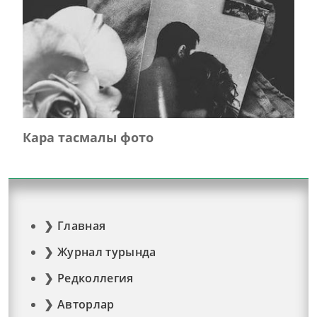
Кара тасмалы фото
Главная
Журнал турында
Редколлегия
Авторлар