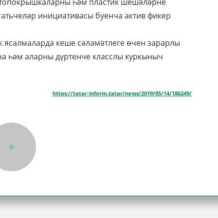
втопокрышкаларны һәм пластик шешәләрне
гатьчеләр инициативасы буенча актив фикер
к ясалмаларда кеше сәламәтлеге өчен зарарлы
а һәм аларны дүртенче класслы куркыныч
https://tatar-inform.tatar/news/2019/05/14/186249/