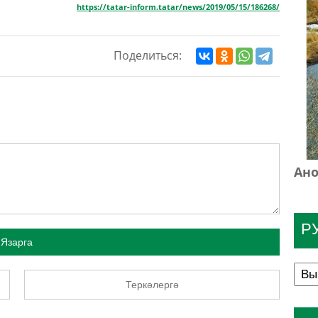
https://tatar-inform.tatar/news/2019/05/15/186268/
Поделиться:
Ано
Р
Язарга
Теркәлергә