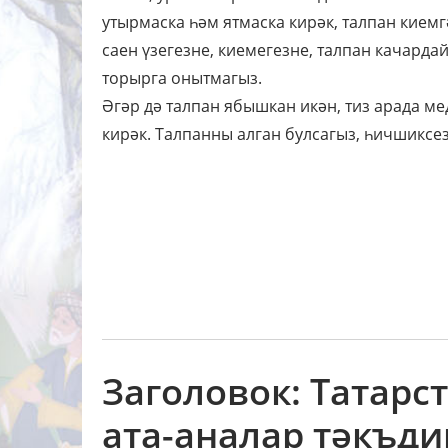
утырмаска һәм ятмаска кирәк, талпан кием
саен үзегезне, киемегезне, талпан качарда
торырга онытмагыз.
Әгәр дә талпан ябышкан икән, тиз арада м
кирәк. Талпанны алган булсагыз, һичшиксе
Заголовок: Татарс
ата-аналар тәкъди