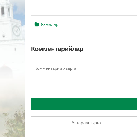
Язмалар
Комментарийлар
Авторлашырга