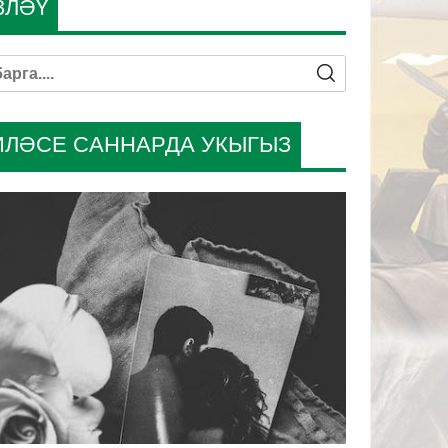
ЗЛӘҮ
ИЛӘСЕ САННАРДА УКЫГЫЗ