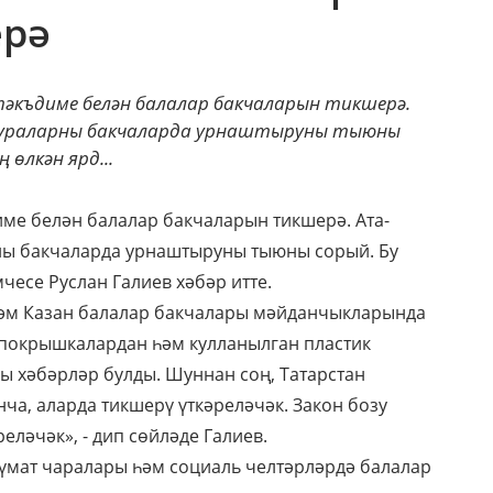
ерә
къдиме белән балалар бакчаларын тикшерә.
гураларны бакчаларда урнаштыруны тыюны
өлкән ярд...
име белән балалар бакчаларын тикшерә. Ата-
ны бакчаларда урнаштыруны тыюны сорый. Бу
чесе Руслан Галиев хәбәр итте.
әм Казан балалар бакчалары мәйданчыкларында
покрышкалардан һәм кулланылган пластик
ы хәбәрләр булды. Шуннан соң, Татарстан
а, аларда тикшерү үткәреләчәк. Закон бозу
ләчәк», - дип сөйләде Галиев.
лүмат чаралары һәм социаль челтәрләрдә балалар