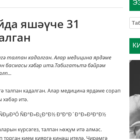
Э
йда яшәүче 31
алган
К
егә талпан кадалган. Алар медицина ярдәме
он басмасы хәбәр итә.Табигатьтә бәйрәм
лп...
гә талпан кадалган. Алар медицина ярдәме сорап
 хәбәр итә.
ларын күрсәгез, талпан һөҗүм итә алмас.
п торган кием кияргә киңәш ителә. Чирәмгә