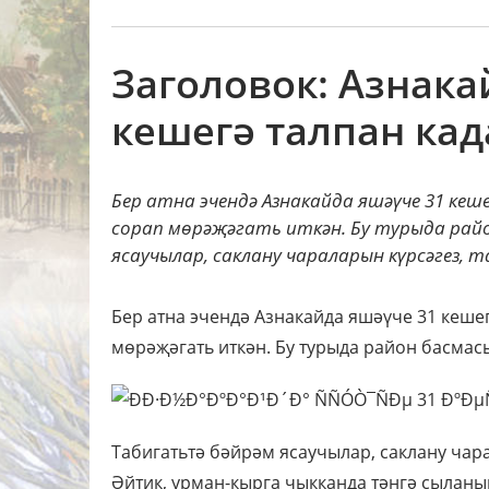
Заголовок: Азнака
кешегә талпан кад
Бер атна эчендә Азнакайда яшәүче 31 кеш
сорап мөрәҗәгать иткән. Бу турыда рай
ясаучылар, саклану чараларын күрсәгез, та
Бер атна эчендә Азнакайда яшәүче 31 кеше
мөрәҗәгать иткән. Бу турыда район басмасы
Табигатьтә бәйрәм ясаучылар, саклану чара
Әйтик, урман-кырга чыкканда тәнгә сыланы