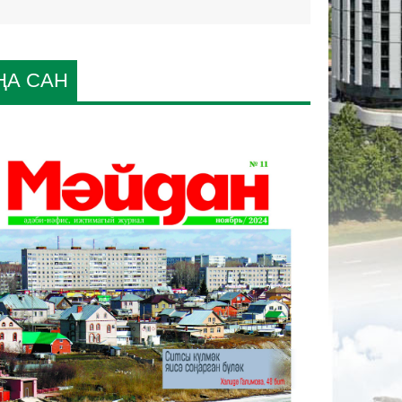
ҢА САН