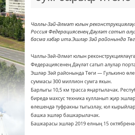
Чаллы-Зәй-Әлмәт юлын реконструкцияләүг
Россия Федерациясенең Дәүләт сатып алу
басма хәбәр итә.Эшләр Зәй районында Төги
Чаллы-Зәй-Әлмәт юлын реконструкцияләүгә
Федерациясенең Дәүләт сатып алулар порта
Эшләр Зәй районында Төги — Гулькино өл
суммасы 300 миллион сумга якын.
Барлыгы 10,5 км трасса яңартылачак. Респ
биредә махсус техника кулланып җир эшлә
өлешендә туфракны тыгызлау, юл кырыйлары
башка эшләр башкарылачак.
Башкарасы эшләр 2019 елның 15 октябренә