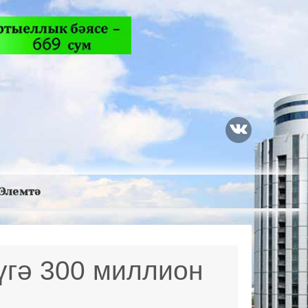
Элемтә
үгә 300 миллион