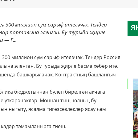
ә 300 миллион сум сарыф ителәчәк. Тендер
Я
лар порталына эленгән. Бу турыда җирле
 — Г...
 300 миллион сум сарыф ителәчәк. Тендер Россия
лына эленгән. Бу турыда җирле басма хәбәр итә.
ешендә башкарылачак. Контрактның башлангыч
ублика бюджетыннан бүлеп бирелгән акчага
ре үткәрәчәкләр. Моннан тыш, юлның бу
н ныгыту, ясалма тигезсезлекләр ясау һәм
 кадәр тәмамланырга тиеш.