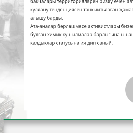
бакчалары территорияләрен бизәү өчен а
куллану тенденциясен тәнкыйтьләгән җәмә
алышу барды.
Ата-аналар берләшмәсе активистлары бизә
булган химик кушылмалар барлыгына ышан
калдыклар статусына ия дип саный.