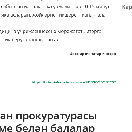
Кар
гә ябышып һәрчак өскә үрмәли. Һәр 10-15 минут
й яка асларын, җөйләрне тикшереп, кагынгалап
едицина учреждениесенә мөрәҗәгать итәргә
з, тикшерүгә тапшырыгыз.
Фото: архив татар-информ
https://tatar-inform.tatar/news/2019/05/15/186272/
тан прокуратурасы
ме белән балалар