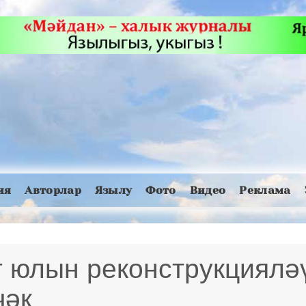
ия
Авторлар
Язылу
Фото
Видео
Реклама
 юлын реконструкциялә
чәк