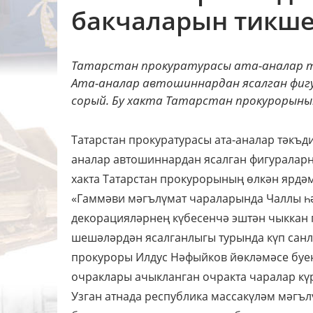
бакчаларын тикш
Татарстан прокуратурасы ата-аналар тә
Ата-аналар автошиннардан ясалган фи
сорый. Бу хакта Татарстан прокурорының 
Татарстан прокуратурасы ата-аналар тәкъд
аналар автошиннардан ясалган фигуралар
хакта Татарстан прокурорының өлкән ярдәм
«Гаммәви мәгълүмат чараларында Чаллы һ
декорацияләрнең күбесенчә эштән чыккан 
шешәләрдән ясалганлыгы турында күп санл
прокуроры Илдус Нәфыйков йөкләмәсе буенч
очраклары ачыкланган очракта чаралар күре
Узган атнада республика массакүләм мәгъ