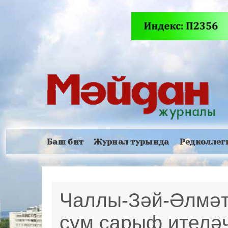
Баш бит
Журнал турында
Редколлег
Чаллы-Зәй-Әлмәт
сум сарыф ителә