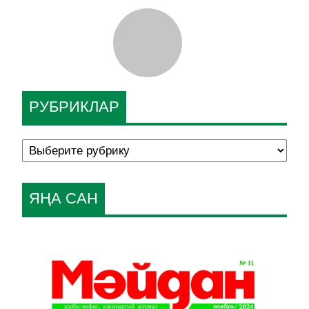
РУБРИКЛАР
ЯҢА САН