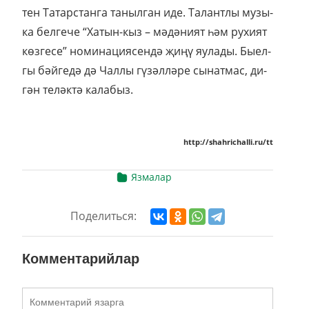
тен Та­тар­стан­га та­ныл­ган иде. Та­лант­лы му­зы­
ка бел­ге­че “Ха­тын-кыз – мә­дә­ни­ят һәм ру­хи­ят
көз­ге­се” но­ми­на­ци­я­сен­дә җи­ңү яу­ла­ды. Бы­ел­
гы бәй­ге­дә дә Чал­лы гү­зәл­лә­ре сы­нат­мас, ди­
гән те­ләк­тә ка­ла­быз.
http://shahrichalli.ru/tt
Язмалар
Поделиться:
Комментарийлар