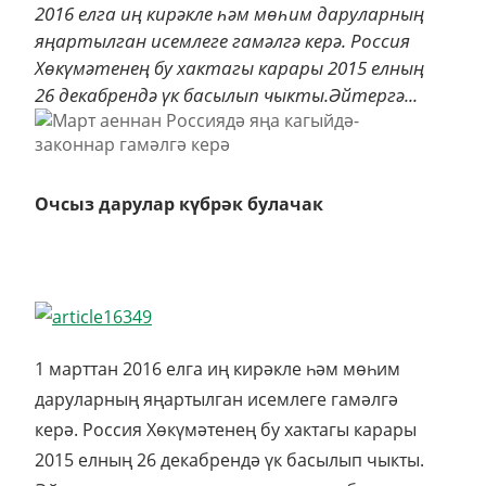
2016 елга иң кирәкле һәм мөһим даруларның
яңартылган исемлеге гамәлгә керә. Россия
Хөкүмәтенең бу хактагы карары 2015 елның
26 декабрендә үк басылып чыкты.Әйтергә...
Очсыз дарулар күбрәк булачак
1 марттан 2016 елга иң кирәкле һәм мөһим
даруларның яңартылган исемлеге гамәлгә
керә. Россия Хөкүмәтенең бу хактагы карары
2015 елның 26 декабрендә үк басылып чыкты.