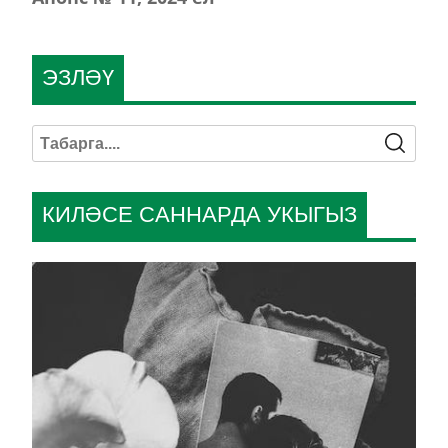
ЭЗЛӘҮ
КИЛӘСЕ САННАРДА УКЫГЫЗ