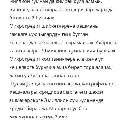
миллион сумнан да кимрәк була алмый.
Билгеле, аларга карата тикшерү чаралары да
бик катгый булачак.
Микрокредит ширкәтләренә оешманы
гамәлгә куючылардан тыш булган
кешеләрдән акча алырга ярамаячак. Аларның
капиталлары 70 миллион сумнан ким булачак.
Микрокредит компанияләре элеккечә үк
кешеләргә бурычка акча биреп тора алачак,
ләкин үз хисапларыннан гына.
Шулай ук яңа закон нигезендә, микрофинанс
оешмалары юридик затларга һәм шәхси
эшмәкәрләргә 3 миллион сум күләмендә
кредит бирә ала. Моңарчы ул бер
миллионнан артмый иде.