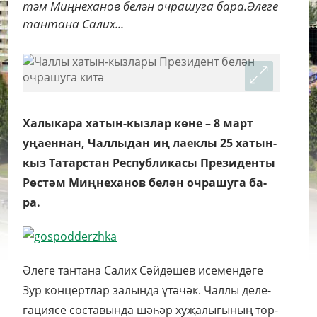
тәм Миң­не­ха­нов бе­лән оч­ра­шу­га ба­ра.Әле­ге
тан­та­на Са­лих...
Ха­лы­ка­ра ха­тын-кыз­лар кө­не – 8 март
уңа­ен­нан, Чал­лы­дан иң ла­ек­лы 25 ха­тын-
кыз Та­тар­стан Республикасы Пре­зи­ден­ты
Рөс­тәм Миң­не­ха­нов бе­лән оч­ра­шу­га ба­
ра.
Әле­ге тан­та­на Са­лих Сәй­дә­шев исе­мен­дә­ге
Зур кон­церт­лар за­лын­да үтә­чәк. Чал­лы де­ле­
га­ци­я­се сос­та­вын­да шә­һәр ху­җа­лы­гы­ның төр­