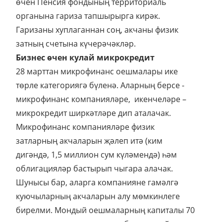
өчен Пенсия фондының территориаль
органына гариза тапшырырга кирәк.
Гаризаны хуплаганнан соң, акчаны физик
затның счетына күчерәчәкләр.
Бизнес өчен кулай микрокредит
28 марттан микрофинанс оешмалары ике
төрле категориягә бүленә. Аларның берсе -
микрофинанс компанияләре, икенчеләре –
микрокредит ширкәтләре дип аталачак.
Микрофинанс компанияләре физик
затларның акчаларын җәлеп итә (ким
дигәндә, 1,5 миллион сум күләмендә) һәм
облигацияләр бастырып чыгара алачак.
Шунысы бар, аларга компанияне гамәлгә
куючыларның акчаларын алу мөмкинлеге
бирелми. Мондый оешмаларның капиталы 70