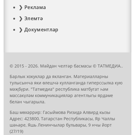
Реклама
Элемтә
Документлар
© 2015 - 2026. Мәйдан челтәр басмасы © ТАТМЕДИА..
Барлык хокуклар да якланган. Материалларны
тулысынча яки өлешчә кулланганда гиперссылка кую
мәҗбүри. "Татмедиа" республика матбугат һәм
массакүләм коммуникацияләр агентлыгы ярдәме
белән чыгарыла.
Баш мөхәррир: Гасыймова Ризидә Алвирд кызы
Адрес: 423800, Татарстан Республикасы, Яр Чаллы
шәһәре, Яшь Ленинчылар бульвары, 9 нчы йорт
(27/19)