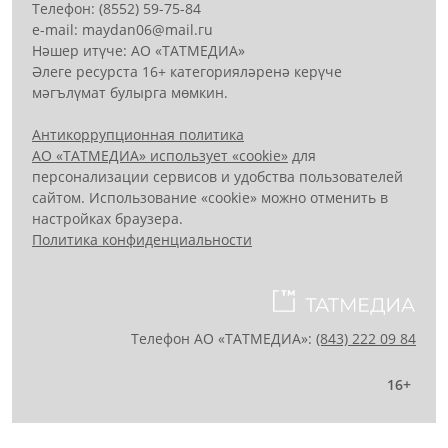
Телефон: (8552) 59-75-84
е-mail: mауdаn06@mail.гu
Нәшер итүче: АО «ТАТМЕДИА»
Әлеге ресурста 16+ категорияләренә керүче
мәгълүмат булырга мөмкин.
Антикоррупционная политика
АО «ТАТМЕДИА» использует «cookie»
для
персонализации сервисов и удобства пользователей
сайтом. Использование «cookie» можно отменить в
настройках браузера.
Политика конфиденциальности
Телефон АО «ТАТМЕДИА»:
(843) 222 09 84
16+