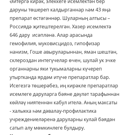
Әйтергә кирәк, элеккеге исемлектән бер
даруны төшереп калдырганнар һәм 43 яңа
препарат өстәгәннәр. Шуларның алтысы –
Россиядә җитештерелгән. Хәзер исемлектә
646 дару исәпләнә. Алар арасында
гемофилия, муковисцидоз, гипофизар
нанизм, Гоше авыруларыннан, яман шештән,
склероздан интегүчеләр өчен, шулай ук эчке
органнарны яки тукымаларны күчереп
утыртканда ярдәм итүче препаратлар бар.
Исегезгә төшерәбез, иң кирәкле препаратлар
исемлеге даруларга бәяне дәүләт тарафыннан
көйләү ниятеннән кабул ителә. Аның максаты
- халыкка һәм дәвалау-профилактика
учреждениеләренә даруларны кулай бәядән
сатып алу мөмкинлеге булдыру.