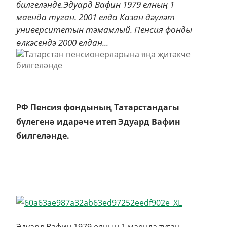
билгеләнде.Эдуард Вафин 1979 елның 1
маенда туган. 2001 елда Казан дәүләт
университетын тәмамлый. Пенсия фонды
өлкәсендә 2000 елдан...
РФ Пенсия фондының Татарстандагы
бүлегенә идарәче итеп Эдуард Вафин
билгеләнде.