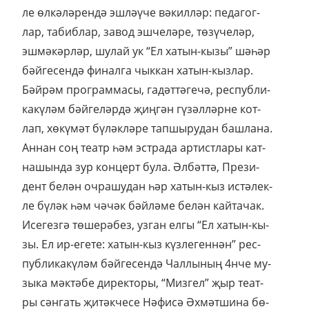
ле өл­кә­лә­рен­дә эш­лә­ү­че вә­кил­ләр: пе­да­гог­
лар, та­биб­лар, за­вод эш­че­лә­ре, тө­зү­че­ләр,
эш­мә­кәр­ләр, шу­лай ук “Ел ха­тын-кы­зы” шә­һәр
бәй­ге­сен­дә фи­нал­га чык­кан ха­тын-кыз­лар.
Бәй­рәм прог­рам­ма­сы, га­дәт­тә­ге­чә, рес­пуб­ли­
ка­кү­ләм бәй­ге­ләр­дә җиң­гән гү­зәл­ләр­не кот­
лап, хө­кү­мәт бү­ләк­лә­ре тап­шы­ру­дан баш­ла­на.
Ан­нан соң те­атр һәм эс­т­ра­да ар­тист­ла­ры кат­
на­шын­да зур кон­церт бу­ла. Әл­бәт­тә, Пре­зи­
дент бе­лән оч­ра­шу­дан һәр ха­тын-кыз ис­тә­лек­
ле бү­ләк һәм чә­чәк бәй­лә­ме бе­лән кай­та­чак.
Исе­гез­гә тө­ше­рә­без, уз­ган ел­гы “Ел ха­тын-кы­
зы. Ел ир-еге­те: ха­тын-кыз күз­ле­ген­нән” рес­
пуб­ли­ка­кү­ләм бәй­ге­сен­дә Чал­лы­ның 4нче му­
зы­ка мәк­тә­бе ди­рек­то­ры, “Миз­гел” җыр те­ат­
ры сән­гать җи­тәк­че­се Нә­фи­сә Әх­мәт­ши­на бө­