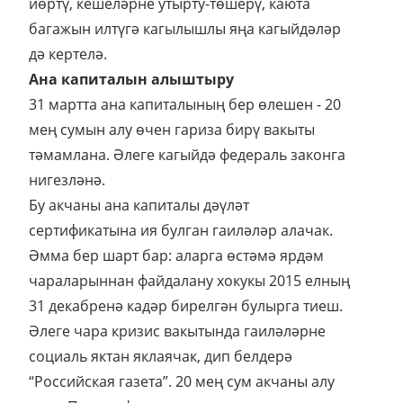
йөртү, кешеләрне утырту-төшерү, каюта
багажын илтүгә кагылышлы яңа кагыйдәләр
дә кертелә.
Ана капиталын алыштыру
31 мартта ана капиталының бер өлешен - 20
мең сумын алу өчен гариза бирү вакыты
тәмамлана. Әлеге кагыйдә федераль законга
нигезләнә.
Бу акчаны ана капиталы дәүләт
сертификатына ия булган гаиләләр алачак.
Әмма бер шарт бар: аларга өстәмә ярдәм
чараларыннан файдалану хокукы 2015 елның
31 декабренә кадәр бирелгән булырга тиеш.
Әлеге чара кризис вакытында гаиләләрне
социаль яктан яклаячак, дип белдерә
“Российская газета”. 20 мең сум акчаны алу