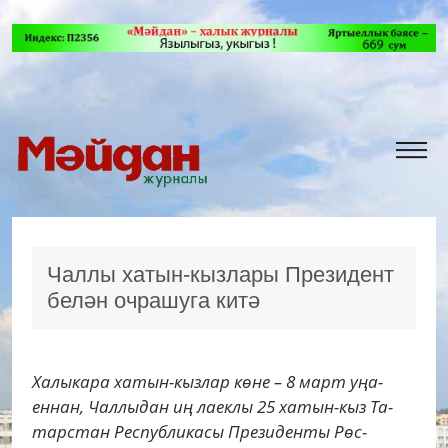
Чаллы хатын-кызлары Президент
белән очрашуга китә
Ха­лы­ка­ра ха­тын-кыз­лар кө­не – 8 март уңа­
ен­нан, Чал­лы­дан иң ла­ек­лы 25 ха­тын-кыз Та­
тар­стан Республикасы Пре­зи­ден­ты Рөс­