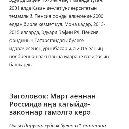
Эдуард Вафин 1979 елның 1 маенда туган.
2001 елда Казан дәүләт университетын
тәмамлый. Пенсия фонды өлкәсендә 2000
елдан бирле хезмәт куя. Моңа кадәр, 2013-
2015 елларда, Эдуард Вафин РФ Пенсия
фондының Татарстандагы бүлеге
идарәчесенең урынбасары, ә 2015 елның
ноябреннән вакытлыча идарәче вазифасын
башкарды.
Заголовок: Март аеннан
Россиядә яңа кагыйдә-
законнар гамәлгә керә
Очсыз дарулар күбрәк булачак1 марттан