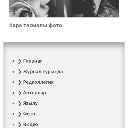
Кара тасмалы фото
Главная
Журнал турында
Редколлегия
Авторлар
Язылу
Фото
Видео