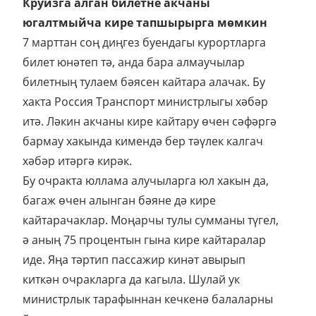
Круизга алган билетне акчаны
югалтмыйча кире тапшырырга мөмкин
7 марттан соң диңгез буендагы курортларга
билет юнәтеп тә, анда бара алмаучылар
билетның тулаем бәясен кайтара алачак. Бу
хакта Россия Транспорт министрлыгы хәбәр
итә. Ләкин акчаны кире кайтару өчен сәфәргә
бармау хакында кимендә бер тәүлек калгач
хәбәр итәргә кирәк.
Бу очракта юллама алучыларга юл хакын да,
багаж өчен алынган бәяне дә кире
кайтарачаклар. Моңарчы тулы сумманы түгел,
ә аның 75 процентын гына кире кайтаралар
иде. Яңа тәртип пассажир кинәт авырып
киткән очракларга да кагыла. Шулай ук
министрлык тарафыннан кечкенә балаларны