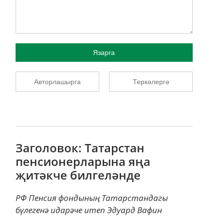
Язарга
Авторлашырга
Теркәлергә
Заголовок: Татарстан
пенсионерларына яңа
җитәкче билгеләнде
РФ Пенсия фондының Татарстандагы
бүлегенә идарәче итеп Эдуард Вафин