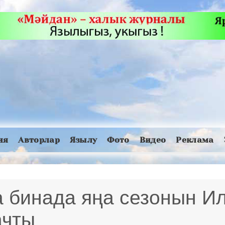
ия
Авторлар
Язылу
Фото
Видео
Реклама
 бинада яңа сезонын Ил
ачты