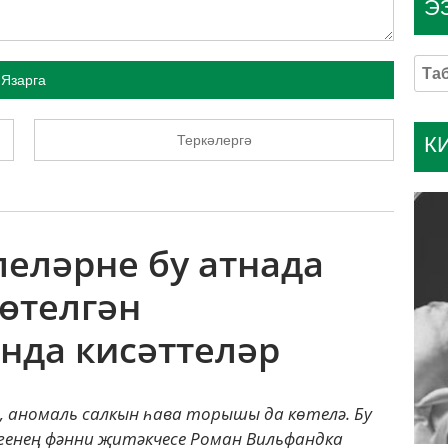
Э
Язарга
К
Теркәлергә
леләрне бу атнада
өтелгән
нда кисәттеләр
 аномаль салкын һава торышы да көтелә. Бу
генең фәнни җитәкчесе Роман Вильфандка