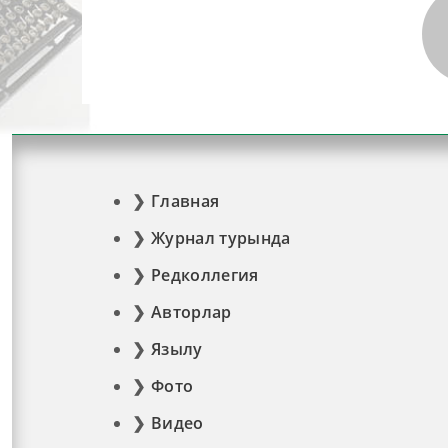
Главная
Журнал турында
Редколлегия
Авторлар
Язылу
Фото
Видео