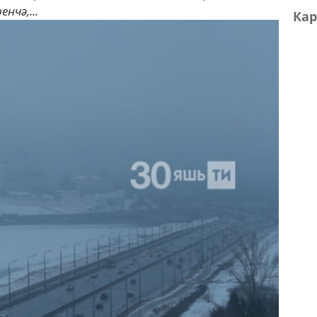
нчә,...
Кар