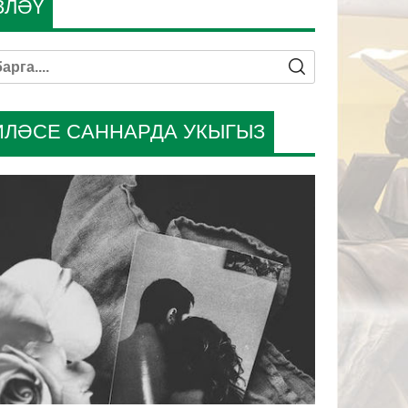
ЗЛӘҮ
ИЛӘСЕ САННАРДА УКЫГЫЗ