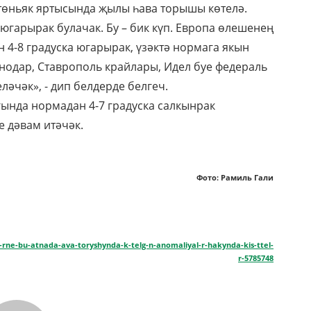
 төньяк яртысында җылы һава торышы көтелә.
югарырак булачак. Бу – бик күп. Европа өлешенең
 4-8 градуска югарырак, үзәктә нормага якын
аснодар, Ставрополь крайлары, Идел буе федераль
ләчәк», - дип белдерде белгеч.
ында нормадан 4-7 градуска салкынрак
е дәвам итәчәк.
Фото: Рамиль Гали
l-rne-bu-atnada-ava-toryshynda-k-telg-n-anomaliyal-r-hakynda-kis-ttel-
r-5785748