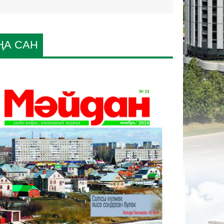
ҢА САН