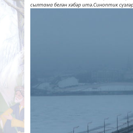
сылтама белән хәбәр итә.Синоптик сүзләре