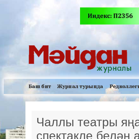
Баш бит
Журнал турында
Редколлег
Чаллы театры яңа
спектакле белән 