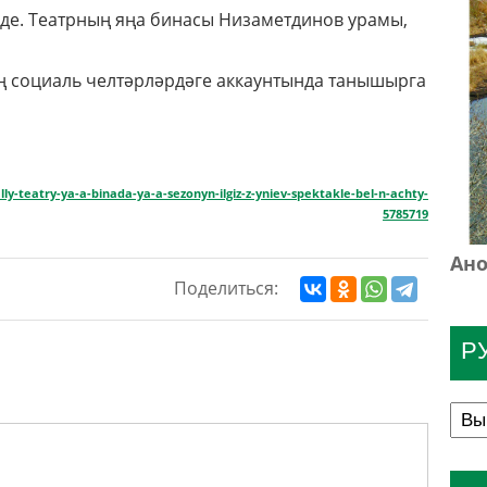
лде. Театрның яңа бинасы Низаметдинов урамы,
ң социаль челтәрләрдәге аккаунтында танышырга
ly-teatry-ya-a-binada-ya-a-sezonyn-ilgiz-z-yniev-spektakle-bel-n-achty-
5785719
Ано
Поделиться:
Р