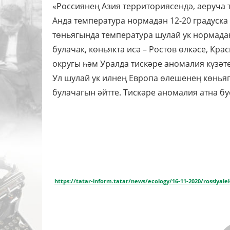
«Россиянең Азия территориясендә, аеруча
Анда температура нормадан 12-20 градуска 
төньягында температура шулай ук нормадан
булачак, көньякта исә – Ростов өлкәсе, Кр
округы һәм Уралда тискәре аномалия күзәте
Ул шулай ук илнең Европа өлешенең көньяг
булачагын әйтте. Тискәре аномалия атна бу
https://tatar-inform.tatar/news/ecology/16-11-2020/rossiyale