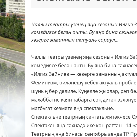
Чаллы театры үзенең яңа сезонын Илгиз З
комедиясе белән ачты. Бу яңа бина сәхнәс
хәзерге заманның актуаль сораул...
Чаллы театры үзенең яңа сезонын Илгиз Зә
комедиясе белән ачты. Бу яңа бина сәхнәсе
«Илгиз Зәйниев — хәзерге заманның актуал
Феминизм, өйләнешү кебек актуаль проблем
шуның бер дәлиле. Күңелле җырлар, рэп б
мәхәббәтне каян табарга соң дигән эзләнү
матбугат хезмәте яңа спектакльне.
Спектакльне театрның сәнгать җитәкчесе О
Спектакль яңа сәхнәдә ике көн рәттән - 14 
Театрның яңа бинасы сентябрь аенда ТР 