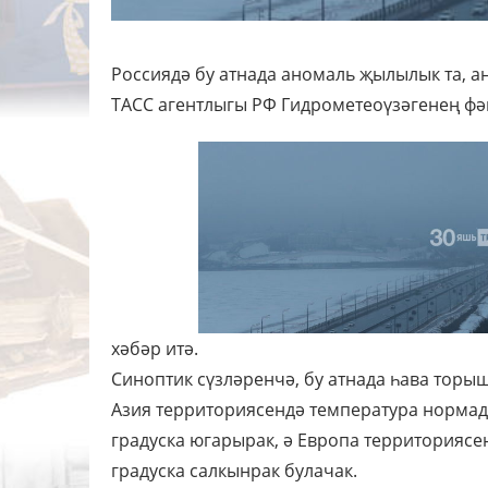
Россиядә бу атнада аномаль җылылык та, ан
ТАСС агентлыгы РФ Гидрометеоүзәгенең фә
хәбәр итә.
Синоптик сүзләренчә, бу атнада һава торы
Азия территориясендә температура нормада
градуска югарырак, ә Европа территориясе
градуска салкынрак булачак.