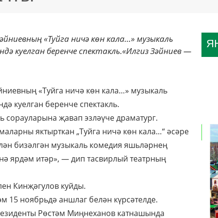
әйниевның «Туйга ничә көн кала…» музыкаль
Я
ендә куелган беренче спектакль.«Илгиз Зәйниев —
йниевның «Туйга ничә көн кала…» музыкаль
ндә куелган беренче спектакль.
ь сорауларына җавап эзләүче драматург.
аларны яктырткан „Туйга ничә көн кала…“ әсәре
елән бизәлгән музыкаль комедия яшьләрнең
енә ярдәм итәр», — дип тасвирлый театрның
лен Кинҗәгулов куйды.
һәм 15 ноябрьдә аншлаг белән күрсәтелде.
Президенты Рөстәм Миңнеханов катнашында