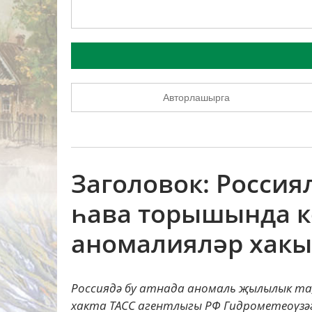
Авторлашырга
Заголовок: Россия
һава торышында к
аномалияләр хакы
Россиядә бу атнада аномаль җылылык та,
хакта ТАСС агентлыгы РФ Гидрометеоүзә