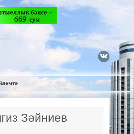
Элемтә
гиз Зәйниев