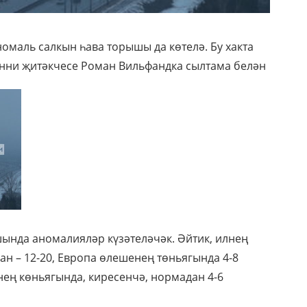
омаль салкын һава торышы да көтелә. Бу хакта
нни җитәкчесе Роман Вильфандка сылтама белән
шында аномалияләр күзәтеләчәк. Әйтик, илнең
н – 12-20, Европа өлешенең төньягында 4-8
нең көньягында, киресенчә, нормадан 4-6