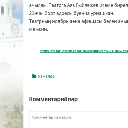
ачылды. Театрга Аяз Гыйләҗев исеме бире
29нчы йорт адресы буенча урнашкан.
Театрның ноябрь аена афишасы белән аны
мөмкин.
https://tatar-inform.tatar/news/culture/16-11-2020/chal
Язмалар
Комментарийлар