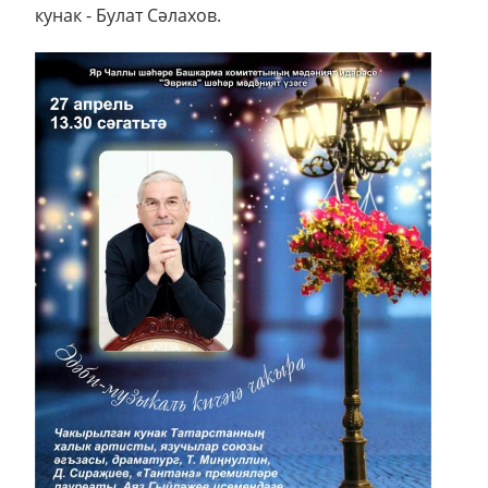
кунак - Булат Сәлахов.