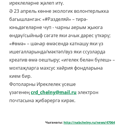
иреклеләрне җәлеп итү.
Ә 23 апрель көнне экологик волонтерлыкка
багышланган: «#Разделяй» – тирә-
юньдәгеләрне чүп - чарны аерым җыюга
өндәү/сыйныф сәгате яки ачык дәрес үткәрү;
«#өмә» – шәһәр өмәсендә катнашу яки үз
ишегалларында/мәктәп/вуз яки ссузларда
креатив өмә оештыру; «игелек белән бүлеш» –
мохтаҗларга махсус хәйрия фондларына
кием бир.
Фотоларны Иреклелек үсеше
үзәгенең
crd_chelny@mail.ru
электрон
почтасына җибәрергә кирәк.
Чыганагы:
http://nabchelny.ru/news/47064