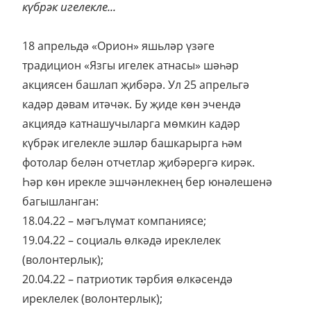
күбрәк игелекле...
18 апрельдә «Орион» яшьләр үзәге
традицион «Язгы игелек атнасы» шәһәр
акциясен башлап җибәрә.
Ул 25 апрельгә
кадәр дәвам итәчәк. Бу җиде көн эчендә
акциядә катнашучыларга мөмкин кадәр
күбрәк игелекле эшләр башкарырга һәм
фотолар белән отчетлар җибәрергә кирәк.
Һәр көн ирекле эшчәнлекнең бер юнәлешенә
багышланган:
18.04.22 – мәгълүмат компаниясе;
19.04.22 – социаль өлкәдә иреклелек
(волонтерлык);
20.04.22 – патриотик тәрбия өлкәсендә
иреклелек (волонтерлык);