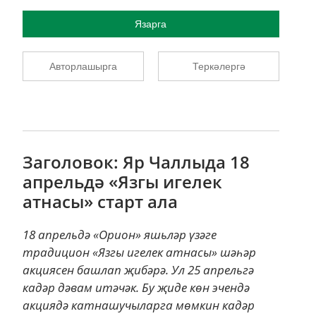
Язарга
Авторлашырга
Теркәлергә
Заголовок: Яр Чаллыда 18
апрельдә «Язгы игелек
атнасы» старт ала
18 апрельдә «Орион» яшьләр үзәге
традицион «Язгы игелек атнасы» шәһәр
акциясен башлап җибәрә. Ул 25 апрельгә
кадәр дәвам итәчәк. Бу җиде көн эчендә
акциядә катнашучыларга мөмкин кадәр