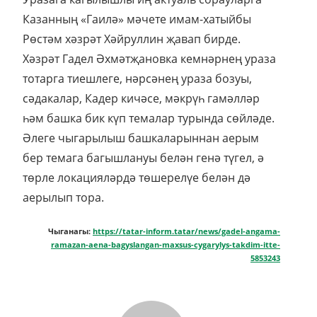
Казанның «Гаилә» мәчете имам-хатыйбы
Рөстәм хәзрәт Хәйруллин җавап бирде.
Хәзрәт Гадел Әхмәтҗановка кемнәрнең ураза
тотарга тиешлеге, нәрсәнең ураза бозуы,
сәдакалар, Кадер кичәсе, мәкрүһ гамәлләр
һәм башка бик күп темалар турында сөйләде.
Әлеге чыгарылыш башкаларыннан аерым
бер темага багышлануы белән генә түгел, ә
төрле локацияләрдә төшерелүе белән дә
аерылып тора.
Чыганагы:
https://tatar-inform.tatar/news/gadel-angama-
ramazan-aena-bagyslangan-maxsus-cygarylys-takdim-itte-
5853243