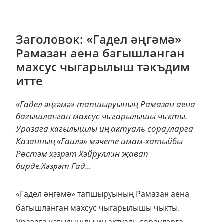
Заголовок: «Гадел әңгәмә»
Рамазан аена багышланган
махсус чыгарылыш тәкъдим
итте
«Гадел әңгәмә» тапшыруының Рамазан аена
багышланган махсус чыгарылышы чыкты.
Уразага кагылышлы иң актуаль сорауларга
Казанның «Гаилә» мәчете имам-хатыйбы
Рөстәм хәзрәт Хәйруллин җавап
бирде.Хәзрәт Гад...
«Гадел әңгәмә» тапшыруының Рамазан аена
багышланган махсус чыгарылышы чыкты.
Уразага кагылышлы иң актуаль сорауларга