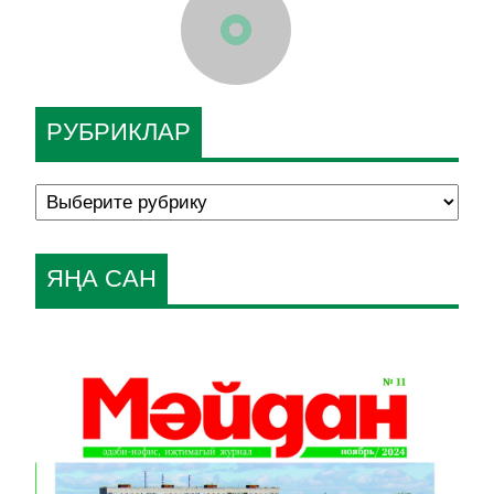
РУБРИКЛАР
ЯҢА САН