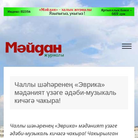
Чаллы шәһәренең «Эврика»
мәдәният үзәге әдәби-музыкаль
кичәгә чакыра!
Чаллы шәһәренең «Эврика» мәдәният үзәге
әдәби-музыкаль кичәгә чакыра! Чакырылган