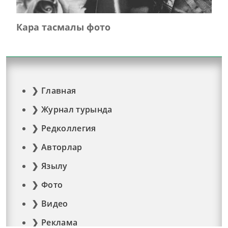
Кара тасмалы фото
Главная
Журнал турында
Редколлегия
Авторлар
Язылу
Фото
Видео
Реклама