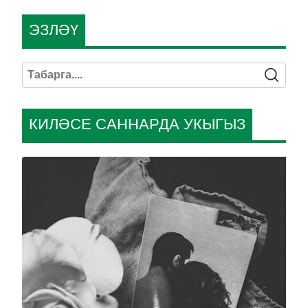
ЭЗЛӘҮ
КИЛӘСЕ САННАРДА УКЫГЫЗ