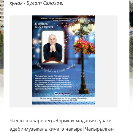
кунак - Булат Сәлахов.
Чаллы шәһәренең «Эврика» мәдәният үзәге
әдәби-музыкаль кичәгә чакыра! Чакырылган