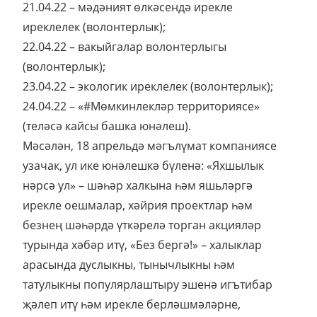
21.04.22 – мәдәният өлкәсендә ирекле
иреклелек (волонтерлык);
22.04.22 – вакыйгалар волонтерлыгы
(волонтерлык);
23.04.22 – экологик иреклелек (волонтерлык);
24.04.22 – «#Мөмкинлекләр территориясе»
(теләсә кайсы башка юнәлеш).
Мәсәлән, 18 апрельдә мәгълүмат компаниясе
узачак, ул ике юнәлешкә бүленә: «Яхшылык
нәрсә ул» – шәһәр халкына һәм яшьләргә
ирекле оешмалар, хәйрия проектлар һәм
безнең шәһәрдә үткәрелә торган акцияләр
турында хәбәр итү, «Без бергә!» – халыклар
арасында дуслыкны, тынычлыкны һәм
татулыкны популярлаштыру эшенә игътибар
җәлеп итү һәм ирекле берләшмәләрне,